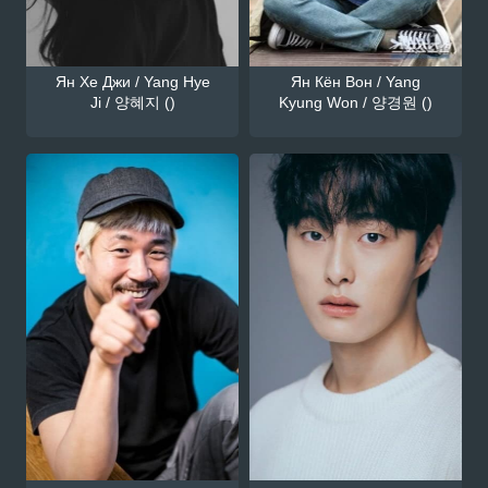
Ян Хе Джи / Yang Hye
Ян Кён Вон / Yang
Ji / 양혜지 ()
Kyung Won / 양경원 ()