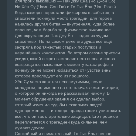
для троих выживших — Пак Джу Ёна (Чо Джон Со),
Но Хён Су (Чжин Сон Гю) и Го Гык Ёля (Чан Рюль).
Когда камеры перестали фиксировать события, а
спасатели покинули место трагедии, для героев
началась другая битва — внутренняя, куда более
опасная, чем борьба за физическое выживание.
Для окружающих Пак Джу Ён — один из чудом
спасённых. Но на самом деле его душа всё ещё
застряла под тяжестью старых поступков и
нерешённых конфликтов. Во втором сезоне зрители
увидят, какой секрет заставляет его снова и снова
возвращаться мыслями к моменту катастрофы и
почему он не может избавиться от чувства вины,
которое преследует его из прошлого.
Хён Су часто кажется невозмутимым, почти
холодным, но именно на его плечах лежит история,
о которой он никогда не рассказывал никому. В
момент обрушения здания он сделал выбор,
который изменил судьбы нескольких людей
одновременно — и теперь правда грозит уничтожить
всё, что он так старательно защищал. Его прошлое
переплетается с трагедией куда сильнее, чем
думают другие.
Спокойный и внимательный, Го Гык Ёль внешне