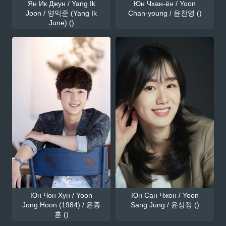
Ян Ик Джун / Yang Ik
Юн Чхан-ён / Yoon
Joon / 양익준 (Yang Ik
Chan-young / 윤찬영 ()
June) ()
Юн Чон Хун / Yoon
Юн Сан Чжон / Yoon
Jong Hoon (1984) / 윤종
Sang Jung / 윤상정 ()
훈 ()