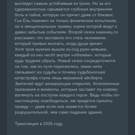
выглядит самым устойчивым из троих. Но за его
сдержанностью скрывается глубокая внутренняя
боль и тайна, которую он прячет даже от близких.
Гык Ёль пережил не только физическое испытание,
но и эмоциональную травму, корни которой ведут к
давно забытым событиям. Второй сезон наконец-то
расскажет, что заставило его стать человеком,
который привык молчать, когда душа кричит.
Хотя трое мужчин вышли из-под руин живыми,
каждый из них несёт внутри «обломки», которые
куда труднее убрать. Новый сезон сосредоточится
на том, как их пути пересеклись, какие нити
связывают их судьбы и почему судьбоносная
катастрофа стала лишь вершиной айсберга.
Зрителей ждут шокирующие открытия, болезненные
признания и моменты, которые заставят по-новому
взглянуть на поступки каждого героя. Ведь чтобы по-
настоящему освободиться, им придётся принять
правду — даже если она окажется более
разрушительной, чем само падение здания.
Трансляция в 2026 году.