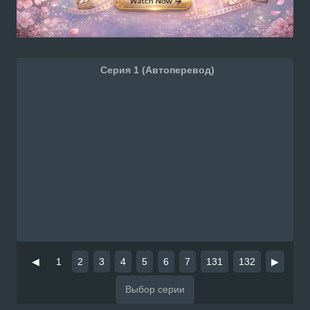
Серия 1 (Автоперевод)
◀
1
2
3
4
5
6
7
131
132
▶