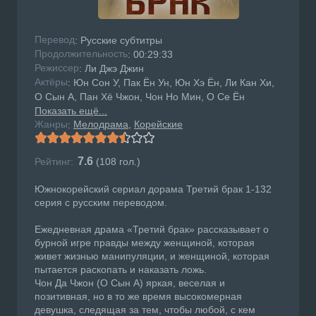
Перевод
: Русские субтитры
Продолжительность
: 00:29:33
Режисcер
: Ли Джэ Джин
Актёры
: Юн Сон У, Пак Ён Ун, Юн Хэ Ён, Ли Кан Хи,
О Сын А, Пан Хё Чжон, Чон Но Мин, О Се Ён
Показать ещё...
Жанры
Мелодрама
Корейские
:
7.6
Рейтинг:
(
108
гол.)
Южнокорейский сериал дорама Третий брак 1-132
серия с русским переводом.
Ежедневная драма «Третий брак» рассказывает о
бурной игре правды между женщиной, которая
живет жизнью манипуляции, и женщиной, которая
пытается раскопать и наказать ложь.
Чон Да Чжон (О Сын А) яркая, веселая и
позитивная, но в то же время высокомерная
девушка, следящая за тем, чтобы любой, с кем