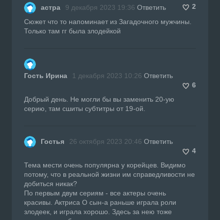
2
астра
9 декабря 2023 19:36
Ответить
Сюжет что то напоминает из Загадочного мужчины.
Только там гг была злодейкой
Гость Ирина
1 декабря 2023 10:26
Ответить
6
Добрый день. Не могли бы вы заменить 20-ую
серию, там сшиты субтитры от 19-ой.
Гостья
26 октября 2023 20:46
Ответить
4
Тема мести очень популярна у корейцев. Видимо
потому, что в реальной жизни им справедливости не
добиться никак?
По первым двум сериям - все актеры очень
красивы. Актриса О сын-а раньше играла роли
злодеек, и играла хорошо. Здесь за нею тоже