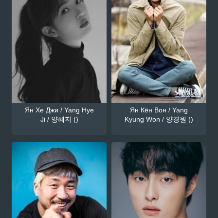
Ян Хе Джи / Yang Hye
Ян Кён Вон / Yang
Ji / 양혜지 ()
Kyung Won / 양경원 ()