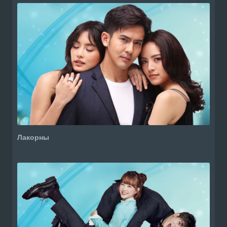
Лакорны