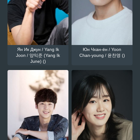
Ян Ик Джун / Yang Ik
Юн Чхан-ён / Yoon
Joon / 양익준 (Yang Ik
Chan-young / 윤찬영 ()
June) ()