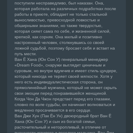
поступили несправедливо, был наказан. Она,
которая работала на различных подработках после
работы в приюте, обладает не только стальной
выносливостью, превосходной ловкостью и
обширными знаниями, но также твердостью,
которая сияет сама по себе, и жизненной силой,
крепкой, как сорняк. Она милый и позитивно
настроенный человек, столкнувшись со своей
ложной судьбой, поэтому бросает себя и встает на
путь мести.
Ван Ё Хана (Юн Сон У) генеральный менеджер
«Dream Food», снаружи выглядит циничным и
суровым, но внутри вдумчив и имеет стиль цундере,
который никогда не теряет своей мягкости. Хотя у
него есть индивидуалистическая сторона, он
прямолинейный мужчина, который не может скрыть
свои эмоции перед понравившейся женщиной.
Когда Чон Да Чжон предстает перед его глазами,
словно по воле судьбы, он начинает волноваться и
медленно просачивается в его сердце.
Ван Джи Хун (Пак Ён Ун) двоюродный брат Ван Ё
Хана (Юн Сон У) и сын из богатой семьи,
расточительный и неторопливый, в отличие от
внешности игривого и веселого мальчика. Ван Джи