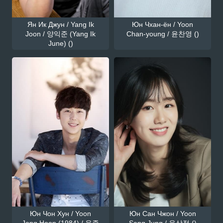
Ян Ик Джун / Yang Ik
Юн Чхан-ён / Yoon
Joon / 양익준 (Yang Ik
Chan-young / 윤찬영 ()
June) ()
Юн Чон Хун / Yoon
Юн Сан Чжон / Yoon
Jong Hoon (1984) / 윤종
Sang Jung / 윤상정 ()