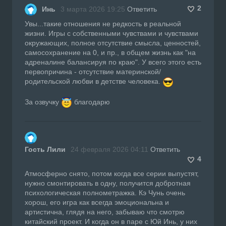
2
Инь
3 марта 2026 19:25
Ответить
Увы...такие отношения не редкость в реальной
жизни. Игры с собственными чувствами и чувствами
окружающих, полное отсутствие смысла, ценностей,
самосохранение на 0, и пр., в общем жизнь как "на
адреналине балансируя по краю". У всего этого есть
первопричина - отсутствие материнской/
родительской любви в детстве человека.
За озвучку
благодарю
Гость Лили
24 февраля 2026 04:11
Ответить
4
Атмосферно снято, потом когда все серии выпустят,
нужно смонтировать в одну, получится добротная
психологическая полнометражка. Кэ Чунь очень
хорош, его игра как всегда эмоциональна и
артистична, глядя на него, забываю что смотрю
китайский проект. И когда он в паре с Юй Инь, у них