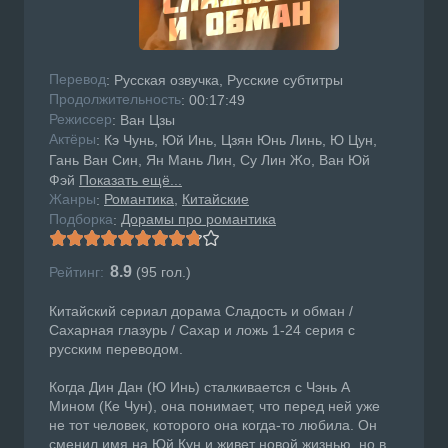
Перевод
: Русская озвучка, Русские субтитры
Продолжительность
: 00:17:49
Режисcер
: Ван Цзы
Актёры
: Кэ Чунь, Юй Инь, Цзян Юнь Линь, Ю Цун,
Гань Ван Син, Ян Мань Лин, Су Лин Жо, Ван Юй
Фэй
Показать ещё...
Жанры
Романтика
Китайские
:
Подборка
Дорамы про романтика
:
8.9
Рейтинг:
(
95
гол.)
Китайский сериал дорама Сладость и обман /
Сахарная глазурь / Сахар и ложь 1-24 серия с
русским переводом.
Когда Дин Дан (Ю Инь) сталкивается с Чэнь А
Мином (Ке Чун), она понимает, что перед ней уже
не тот человек, которого она когда-то любила. Он
сменил имя на Юй Кун и живет новой жизнью, но в