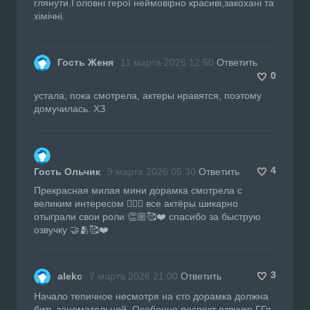
глянути.Головні герої неймовірно красиві,закохані та
хімічні.
Гость Женя
11 марта 2026 12:50
Ответить
0
устала, пока смотрела, актеры нравятся, поэтому
домучилась. ХЗ
4
Гость Ольчик
9 марта 2026 05:30
Ответить
Прекрасная милая мини дорамка смотрела с
великим интересом 👍🏼🔥 все актёры шикарно
отыграли свои роли 👏🏼🥰❤️ спасибо за быструю
озвучку 🤝🫂🥰❤️
3
alekc
7 марта 2026 21:00
Ответить
Начало тепичное несмотря на єто дорамка должна
бить занемательной. Особенно респект озвучке ГГя.