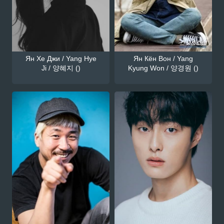
Ян Хе Джи / Yang Hye
Ян Кён Вон / Yang
Ji / 양혜지 ()
Kyung Won / 양경원 ()