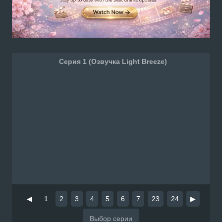
Серия 1 (Озвучка Light Breeze)
◀
1
2
3
4
5
6
7
23
24
▶