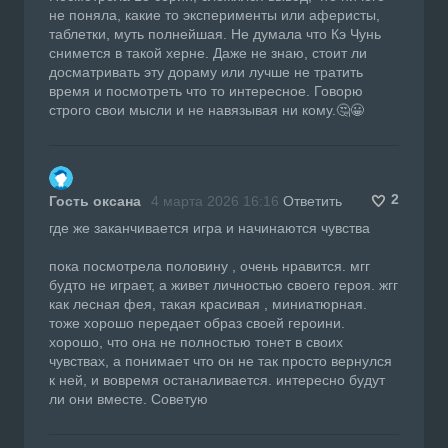
не поняла, какие то эксперименты или аферисты,
таблетки, муть полнейшая. Не думала что Кэ Чунь
снимется в такой херне. Даже не знаю, стоит ли
досматривать эту дораму или лучше не тратить
время и посмотреть что то интересное. Говорю
строго свои мысли и не навязывая ни кому.🤔😀
2
Гость оксана
4 марта 2026 16:16
Ответить
где же заканчивается игра и начинаются чувства
пока посмотрела половину , очень нравится. мгг
будто не играет, а живет личностью своего героя. жгг
как лесная фея, такая красивая , миниатюрная.
тоже хорошо передает образ своей героини.
хорошо, что она не полностью тонет в своих
чувствах, а понимает что он не так просто вернулся
к ней, и вовремя останаливается. интересно будут
ли они вместе. Советую