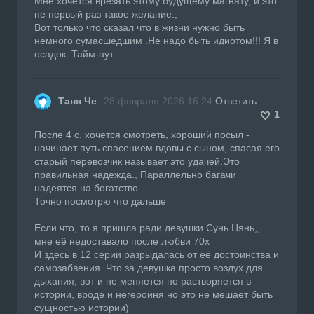
Мне хочется врезать этому будущему магнату, и это
не первый раз такое желание.,
Вот только что сказал что в жизни нужно быть
немного сумасшедшим .Не надо быть идиотом!!! Я в
осадок. Тайм-аут.
Таня Че
28 февраля 2026 16:24
Ответить
1
После 4 с. хочется смотреть, хороший посыл -
начинает путь спасением вдовы с сыном, спасая его
старый перевозчик называет это удачей.Это
правильная надежда., Параллельно багачи
надеятся на богатство...
Точно посмотрю что дальше
Если что, то я пришла ради девушки Сунь Цянь,,
мне её недоставало после любви 70х
И здесь в 12 серии разрыдалась от её достоинства и
самозабвения. Что за девушка просто воздух для
дыхания, вот и не меняется но растворяется в
истории, вроде и негероиня но это не мешает быть
сущностью истории)