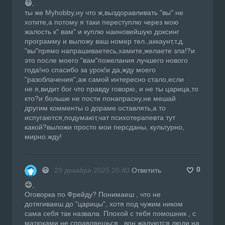
😃
,
ты же Myhobby,ну что ж,выздоравливать "вы" не
хотите,а потому я таки переступлю через мою
жалость к" вам" и куплю наиновейшую доксинг
программу и выложу ваш номер тел.,аккаунт,т.д.
"вы"прямо напрашиваетесь,хамите,желаете зла!?и
это после моего "вам"пожелания лучшего нового
года!но спасибо за урок!и да,жду моего
"разоблачения",аж самой интересно стало,если
не я,видит бог что правду говорю, и не ты царица,то
кто?и больше не пости понапрасну,не мешай
другим комменты о дораме оставлять,а то
испугаются,подумают,чат психотерапевта тут
какой?выложи просто мои персданы, культурно,
мирно.жду!
0
😃
29 декабря 2025 20:40
Ответить
😉
,
Оговорка по Фрейду? Понимаеш , что не
дотягиваеш до "царицы", хотя под чужим ником
сама себя так назвала. Плохой с тебя помошник , с
матюками не справляешься , вон жалуются люди на