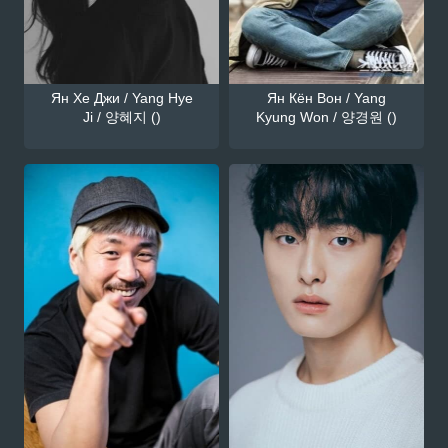
Ян Хе Джи / Yang Hye
Ян Кён Вон / Yang
Ji / 양혜지 ()
Kyung Won / 양경원 ()