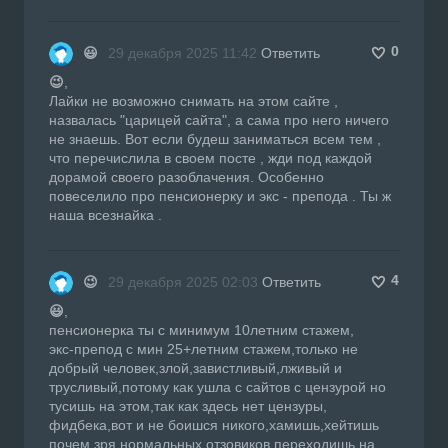
0
😃
29 декабря 2025 11:42
Ответить
😉
,
Лайки не возможно снимать на этом сайте ,
назвалась "царицей сайта", а сама про него ничего
не знаешь. Вот если будеш заниматься всем тем ,
что перечислила в своем посте , жди под каждой
дорамой своего разоблачения. Особенно
повеселило про пенсионерку и экс - препода . Ты ж
наша всезнайка .
4
😉
29 декабря 2025 02:03
Ответить
😃
,
пенсионерка ты с минимум 10летним стажем,
экс-препод с мин 25+летним стажем,только не
добрый человек,злой,завистливый,лживый и
трусливый,потому как ушла с сайтов с цензурой но
тусишь на этом,так как здесь нет цензуры,
фидбека,вот и не боишся никого,хамишь,хейтишь
почем зря нормальных отзовиков,переходишь на