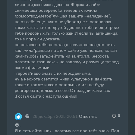
личности,как ниже здесь на Жоржа,и лайки
снимаешь,проверено!,а теперь включила
громоотвод-метод"лучшая защита =нападение",
но от себя еще никто не убежал,не я остановлю
таких как ты,кто-то другой дропнет тебя и еще троих
тебе подобных,ты только жди.И если ты айтишница
то не пора ли доказать.
но покаюсь,тебя достало,а значит дошло,что жить
как" жила"раньше на этом сайте уже нельзя,нельзя
хамить,обзывать,хейтить ни за что,т.п..,неохота
платить за твои доксы,но заплачу и размещу тут,под
всеми фильмами,
"героев"надо знать с их персданными.
ну а неохота светится,живи культурно и дай жить
также и так же и всем остальным,и я не буду
реагировать,только и всего.С праздничками вас
,Гостья сайта,с наступающими!
0
😃
28 декабря 2025 20:51
Ответить
😉
,
Я и есть айтишник , поэтому все про тебя знаю. Под