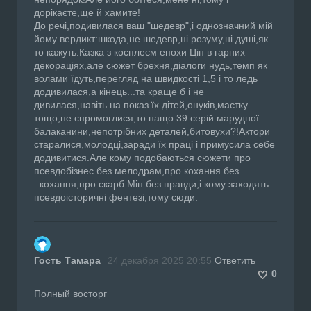
дорікаєте,ще й хамите!
До речі,подивилася ваш "шедевр",і однозначний мій
йому вердикт:шкода,не шедевр,ні розуму,ні душі,як
то кажуть.Казка з косплеєм епохи Цін в гарних
декораціях,але сюжет брехня,діалоги нудь,темп як
волами їдуть,перегляд на швидкості 1,5 і то ледь
додивилася,а кінець...та краще б і не
дивилася,навіть на показ їх дітей,онуків,маєтку
тощо,не спромоглися,то нащо 39 серій марудної
балаканини,непотрібних деталей,битовухи?!Актори
старалися,молодці,заради їх праці і примусила себе
додивитися.Але кому подобаються сюжети про
псевдобізнес без мелодрам,про кохання без
..кохання,про скарб Мін без правди,і кому заходять
псевдоісторичні фентезі,тому сюди.
Гость Тамара
24 декабря 2025 20:55
Ответить
0
Полный восторг