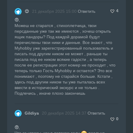
4
😊
21 декабря 2025 15:00
Ответить
🤨
,
Можеш не старатся , стихоплетчица, твои
персданные уже так же имеются , хочеш открыть
ящик пандоры? Под каждой дорамой будут
перечислены твои ники и данные. Все знают , что
Myhobby уже зарегестрированный пользователь и
писать под другим ником не может , раньше ты
писала под ее ником всякие гадости , а теперь
после ее регистрации этот номер не проходит , что
теперь только Гость Myhobby и остается? Это все
понимают , поэтому не старайся больше. Кстати ,
здесь под другим ником ты уже пыталась всех
ввести в исторический экскурс и не только .
Подлечись , иначе плохо закончишь
Gildiya
20 декабря 2025 14:37
Ответить
0
🤨
,
Что за угрозы, как в детском саду
реально