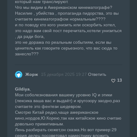
который нам транслируют.
Что мы видим в Американском кинематографе?
Насилие , убийства , пропаганда пидорства, это вы
считаете кинематографом нормальным????
и по поводу кто кого унизить или оскорбить хотел,
это надо вам свой пост перечитать,хотели унизиться
, да ради бога,
это не дорама по реальным событиям, если вы
ценитель как говорите серьезного, что вас сюда то
занесло???
Жорж
15 декабря 2025 19:27
Ответить
13
Gildiya
,
Мои соболезнования вашему уровню IQ и этики
(лексика ваша вас и выдаёт) и кругозору заодно,раз
считаете это фентези шедевром.
Смотрю Китай редко,чаще американское
кино,нордов,Ю.Корею,так как китайское кино считаю
довольно примитивным.
Лень разбирать сюжет,он сказка.Но вот пример:29
серия,делец посоветовал наместнику вложить