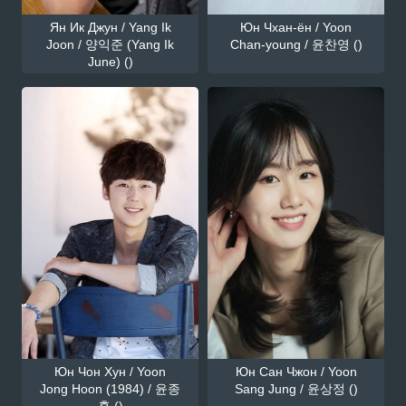
Ян Ик Джун / Yang Ik
Юн Чхан-ён / Yoon
Joon / 양익준 (Yang Ik
Chan-young / 윤찬영 ()
June) ()
Юн Чон Хун / Yoon
Юн Сан Чжон / Yoon
Jong Hoon (1984) / 윤종
Sang Jung / 윤상정 ()
훈 ()