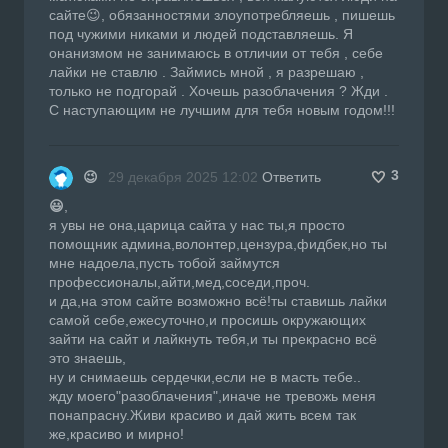
сайте😉, обязанностями злоупотребляешь , пишешь
под чужими никами и людей подставляешь. Я
онанизмом не занимаюсь в отличии от тебя , себе
лайки не ставлю . Займись мной , я разрешаю ,
только не подгорай . Хочешь разоблачения ? Жди .
С наступающим не лучшим для тебя новым годом!!!
3
😉
29 декабря 2025 12:02
Ответить
😃
,
я увы не она,царица сайта у нас ты,я просто
помощник админа,волонтер,цензура,фидбек,но ты
мне надоела,пусть тобой займутся
профессионалы,айти,мед,соседи,проч.
и да,на этом сайте возможно всё!ты ставишь лайки
самой себе,ежесуточно,и просишь окружающих
зайти на сайт и лайкнуть тебя,и ты прекрасно всё
это знаешь,
ну и снимаешь сердечки,если не в масть тебе..
жду моего"разоблачения",иначе не тревожь меня
понапрасну.Живи красиво и дай жить всем так
же,красиво и мирно!