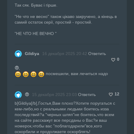
Так сяк. Буває і гірше.
"Не что не весно" також цікаво закручено, а кінець в
самий остаток серії, простий - простий.
"НЕ ЧТО НЕ ВЕЧНО "
Gildiya
16 декабря 2025 20:42
Ответить
0
🤨
,
посмешили, вам лечиться надо
12
🤨
15 декабря 2025 23:03
Ответить
b]Gildiya[/b],Гостья,Вам плохо?Хотите поругаться с
кем-либо,но с реальными людьми боитесь изза
последствий?а "черных шляп"не боитесь,что всем
на сайте расскажут все персданы о Вас?и ваш
номерок,чтобы вас "поблагодарили"все,кого
оскорбили и продолжаете оскорблять!