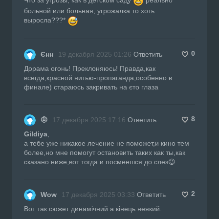
больной или больная, угрожалка то хоть
выросла???*
0
Єнн
19 декабря 2025 01:26
Ответить
Дорама огонь! Преклоняюсь! Правда,как
всегда,красной нитью-пропаганда,особенно в
финале) стараюсь закривать на єто глаза
8
🤨
17 декабря 2025 17:16
Ответить
Gildiya
,
а тебе уже никакое лечение не поможет,и кино тем
более,но мне помогут остановить таких как ты,как
сказано ниже,вот тогда и посмеешся до слез😉
2
Wow
17 декабря 2025 03:33
Ответить
Вот так сюжет динамічний а кінець неякий.