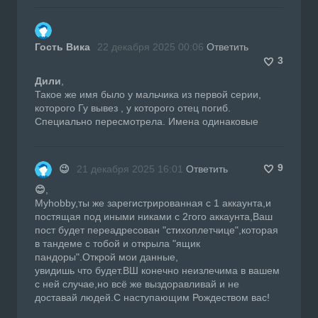
Гость Вика
22 декабря 2025 00:06
Ответить
3
Дили
,
Такое же имя было у мальчика из первой серии,
которого Гу вывез , у которого отец погиб.
Специально пересмотрела. Имена одинаковые
9
😉
21 декабря 2025 16:01
Ответить
😊
,
Myhobby,ты же зарегистрированная с 1 аккаунта,и
постящая под иными никами с 2гого аккаунта,Ваш
пост будет переадресован "стихоплетчице",которая
в тандеме с тобой и открыла "ящик
пандоры".Открой мои данные,
увидишь что будет.ВШ конечно неизлечима в вашем
с ней случае,но всё же выздоравливай и не
доставай людей.С наступающим Рождеством вас!