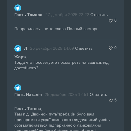
Гость Тамара
27 декабря 2025 22:22
Ответить
0
Понравилось - не то слово Полный восторг
0
Л
26 декабря 2025 14:09
Ответить
Жорж
,
Тогда что посоветуете посмотреть на ваш взгляд
достойного?
Гість Наталія
25 декабря 2025 12:51
Ответить
5
Гость Тетяна
,
Там під "Двойной путь"треба би було вам
присоромити україномовного глядача,який уявіть
собі матюкається підпарканною лайкою!який
непорядок!Але його боїтеся,мене ні,тому і