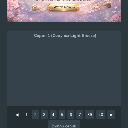
Серия 1 (Озвучка Light Breeze)
◀
1
2
3
4
5
6
7
39
40
▶