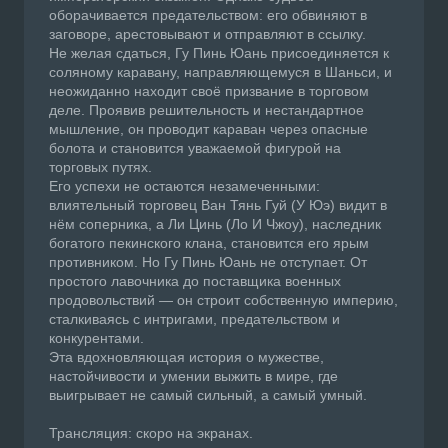
оборачивается предательством: его обвиняют в
заговоре, арестовывают и отправляют в ссылку.
Не желая сдаться, Гу Пинь Юань присоединяется к
соляному каравану, направляющемуся в Шаньси, и
неожиданно находит своё призвание в торговом
деле. Проявив решительность и нестандартное
мышление, он проводит караван через опасные
болота и становится уважаемой фигурой на
торговых путях.
Его успехи не остаются незамеченными:
влиятельный торговец Ван Тянь Гуй (У Юэ) видит в
нём соперника, а Ли Цинь (Ло И Чжоу), наследник
богатого пекинского клана, становится его ярым
противником. Но Гу Пинь Юань не отступает. От
простого лавочника до поставщика военных
продовольствий — он строит собственную империю,
сталкиваясь с интригами, предательством и
конкурентами.
Эта вдохновляющая история о мужестве,
настойчивости и умении выжить в мире, где
выигрывает не самый сильный, а самый умный.
Трансляция: скоро на экранах.