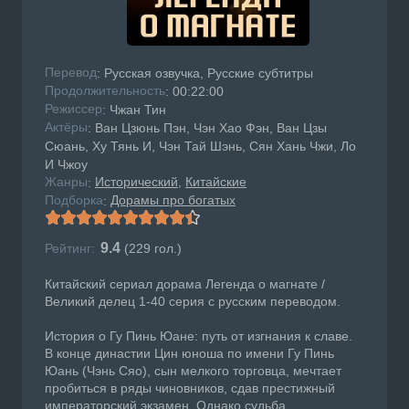
Перевод
: Русская озвучка, Русские субтитры
Продолжительность
: 00:22:00
Режисcер
: Чжан Тин
Актёры
: Ван Цзюнь Пэн, Чэн Хао Фэн, Ван Цзы
Сюань, Ху Тянь И, Чэн Тай Шэнь, Сян Хань Чжи, Ло
И Чжоу
Жанры
Исторический
Китайские
:
Подборка
Дорамы про богатых
:
9.4
Рейтинг:
(
229
гол.)
Китайский сериал дорама Легенда о магнате /
Великий делец 1-40 серия с русским переводом.
История о Гу Пинь Юане: путь от изгнания к славе.
В конце династии Цин юноша по имени Гу Пинь
Юань (Чэнь Сяо), сын мелкого торговца, мечтает
пробиться в ряды чиновников, сдав престижный
императорский экзамен. Однако судьба