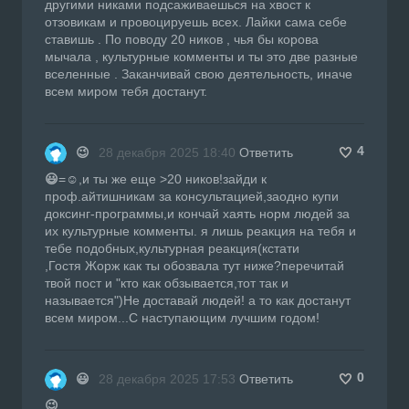
другими никами подсаживаешься на хвост к
отзовикам и провоцируешь всех. Лайки сама себе
ставишь . По поводу 20 ников , чья бы корова
мычала , культурные комменты и ты это две разные
вселенные . Заканчивай свою деятельность, иначе
всем миром тебя достанут.
4
😉
28 декабря 2025 18:40
Ответить
😃
=☺️,и ты же еще >20 ников!зайди к
проф.айтишникам за консультацией,заодно купи
доксинг-программы,и кончай хаять норм людей за
их культурные комменты. я лишь реакция на тебя и
тебе подобных,культурная реакция(кстати
,Гостя Жорж как ты обозвала тут ниже?перечитай
твой пост и "кто как обзывается,тот так и
называется")Не доставай людей! а то как достанут
всем миром...С наступающим лучшим годом!
0
😃
28 декабря 2025 17:53
Ответить
😉
,