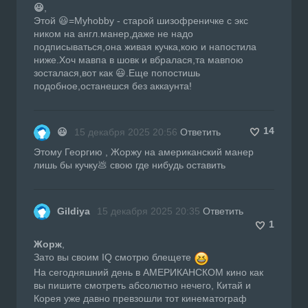
😃
,
Этой 😃=Myhobby - старой шизофреничке с экс
ником на англ.манер,даже не надо
подписываться,она живая кучка,кою и напостила
ниже.Хоч мавпа в шовк и вбралася,та мавпою
зосталася,вот как 😃.Еще попостишь
подобное,останешся без аккаунта!
14
😃
15 декабря 2025 20:56
Ответить
Этому Георгию , Жоржу на американский манер
лишь бы кучку💩 свою где нибудь оставить
Gildiya
15 декабря 2025 20:35
Ответить
1
Жорж
,
Зато вы своим IQ смотрю блещете
На сегодняшний день в АМЕРИКАНСКОМ кино как
вы пишите смотреть абсолютно нечего, Китай и
Корея уже давно превзошли тот кинематограф