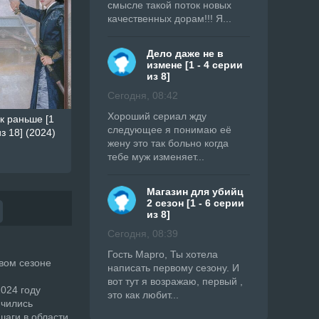
смысле такой поток новых
качественных дорам!!! Я...
Дело даже не в
измене [1 - 4 серии
из 8]
Сегодня, 08:42
Хороший сериал жду
к раньше [1
следующее я понимаю её
з 18] (2024)
жену это так больно когда
тебе муж изменяет...
Магазин для убийц
2 сезон [1 - 6 серии
из 8]
Сегодня, 08:39
Гость Марго, Ты хотела
овом сезоне
написать первому сезону. И
вот тут я возражаю, первый ,
024 году
это как любит...
ючились
шаги в области