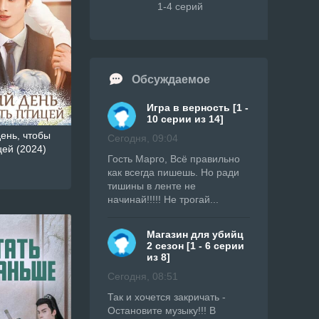
1-4 серий
Обсуждаемое
Игра в верность [1 -
10 серии из 14]
ень, чтобы
Сегодня, 09:04
цей (2024)
Гость Марго, Всё правильно
как всегда пишешь. Но ради
тишины в ленте не
начинай!!!!! Не трогай...
Магазин для убийц
2 сезон [1 - 6 серии
из 8]
Сегодня, 08:51
Так и хочется закричать -
Остановите музыку!!! В