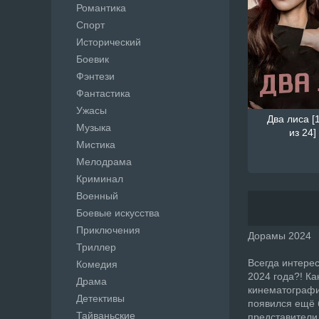
Романтика
Спорт
Исторический
Боевик
Фэнтези
Фантастика
Ужасы
Два лиса [1
Музыка
из 24]
Мистика
Мелодрама
Криминал
Военный
Боевые искусства
Приключения
Дорамы 2024
Триллер
Всегда интерес
Комедия
2024 года?! Ка
Драма
кинематографи
Детективы
появился ещё 
Тайваньские
представители