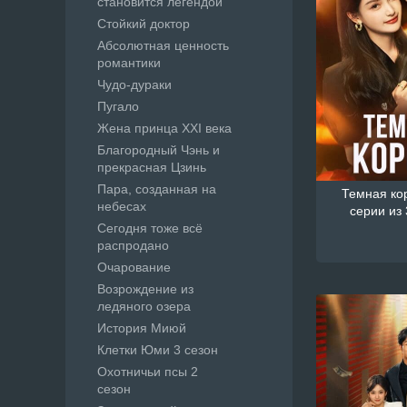
становится легендой
Стойкий доктор
Абсолютная ценность
романтики
Чудо-дураки
Пугало
Жена принца XXI века
Благородный Чэнь и
прекрасная Цзинь
Пара, созданная на
Темная кор
небесах
серии из 
Сегодня тоже всё
распродано
Очарование
Возрождение из
ледяного озера
История Миюй
Клетки Юми 3 сезон
Охотничьи псы 2
сезон