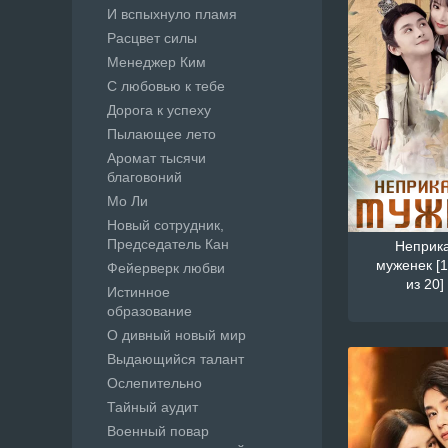
И вспыхнуло пламя
Расцвет силы
Менеджер Ким
С любовью к тебе
Дорога к успеху
Пылающее лето
Аромат тысячи
благовоний
Мо Ли
Новый сотрудник,
Председатель Кан
Неприк
муженек [1
Фейерверк любви
из 20]
Истинное
образование
О дивный новый мир
Выдающийся талант
Ослепительно
Тайный аудит
Военный повар