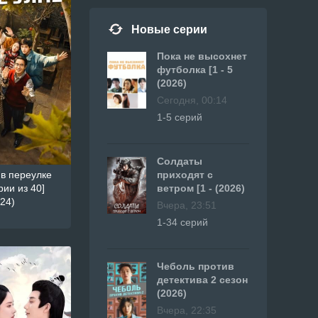
Новые серии
Пока не высохнет
футболка [1 - 5
(2026)
Сегодня, 00:14
1-5 серий
Солдаты
в переулке
приходят с
рии из 40]
ветром [1 - (2026)
24)
Вчера, 23:51
1-34 серий
Чеболь против
детектива 2 сезон
(2026)
Вчера, 22:35