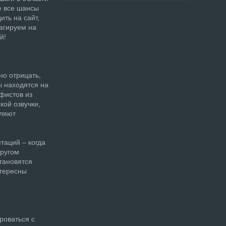
е все шансы
ть на сайт,
агируем на
й!
но отрицать,
ы находятся на
фистов из
кой озвучки,
вляют
таций – когда
другом
становятся
нтересны
роваться с