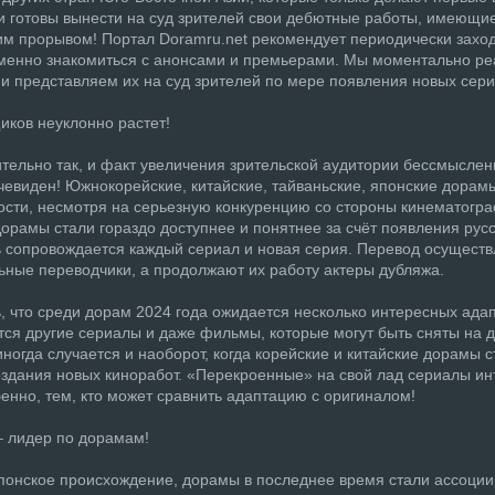
 и готовы вынести на суд зрителей свои дебютные работы, имеющи
им прорывом! Портал
Doramru.net
рекомендует периодически заходи
менно знакомиться с анонсами и премьерами. Мы моментально ре
 и представляем их на суд зрителей по мере появления новых сери
ков неуклонно растет!
ительно так, и факт увеличения зрительской аудитории бессмыслен
очевиден! Южнокорейские, китайские, тайваньские, японские дорам
ости, несмотря на серьезную конкуренцию со стороны кинематогра
Дорамы стали гораздо доступнее и понятнее за счёт появления русс
ь сопровождается каждый сериал и новая серия. Перевод осущест
ные переводчики, а продолжают их работу актеры дубляжа.
, что среди дорам 2024 года ожидается несколько интересных адап
утся другие сериалы и даже фильмы, которые могут быть сняты на 
иногда случается и наоборот, когда корейские и китайские дорамы 
оздания новых киноработ. «Перекроенные» на свой лад сериалы и
енно, тем, кто может сравнить адаптацию с оригиналом!
 лидер по дорамам!
понское происхождение, дорамы в последнее время стали ассоции