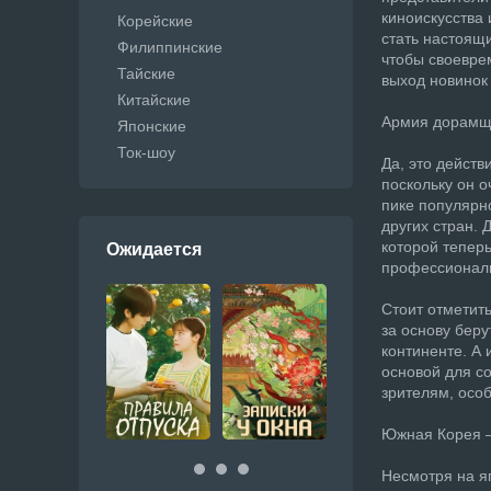
киноискусства
Корейские
стать настоящ
Филиппинские
чтобы своевре
Тайские
выход новинок
Китайские
Армия дорамщи
Японские
Ток-шоу
Да, это действ
поскольку он 
пике популярн
других стран. 
которой тепер
Ожидается
профессиональ
Стоит отметить
за основу бер
континенте. А 
основой для с
зрителям, особ
Южная Корея –
Несмотря на я