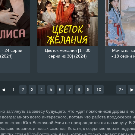
 - 24 серии
Цветок желания [1 - 30
Мечтать, ка
 (2024)
серии из 30] (2024)
- 18 серии и
◀
1
2
3
4
5
6
7
8
9
10
...
27
▶
но заглянуть за завесу будущего. Что ждёт поклонников дорам в н
к всегда: много всего интересного, потому что работа продюсеров и
стов стран Юго-Восточной Азии не прекращается ни на минуту. В 2
больше новинок и новых сезонов. Кстати, к созданию дорам подкл
 других стран Юго-Восточной Азии, которые только делают первые 