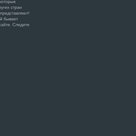
 которые
ругих стран
 представляют!
ой бывает
сайте. Следите