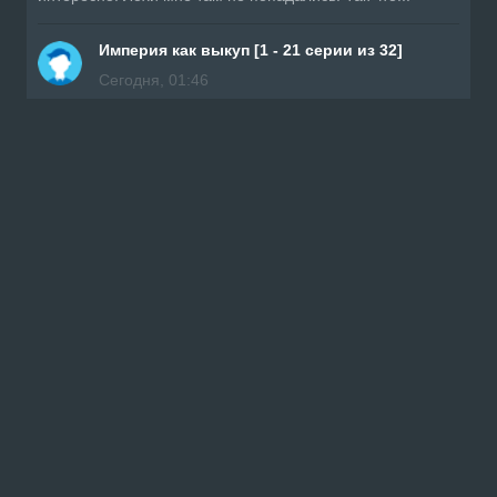
Империя как выкуп [1 - 21 серии из 32]
Сегодня, 01:46
Я не понимаю, о каком верхнем плеере идёт речь? У
меня один плеер, тот что у меня перед носом. И...
Русалка [1 - 11 серии из 22]
Сегодня, 01:30
Так классно сериал я так плакала жалко девочка когда
узнал что никто её не ищет это бедная девушка...
Просмотренные дорамы
Избранные дорамы