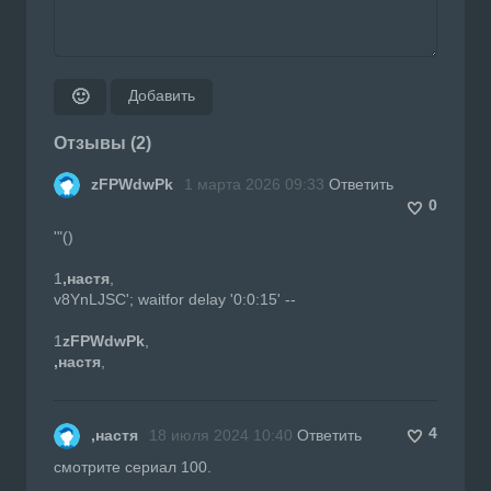
Добавить
🙂
Отзывы (2)
zFPWdwPk
1 марта 2026 09:33
Ответить
0
'"()
1
,настя
,
v8YnLJSC'; waitfor delay '0:0:15' --
1
zFPWdwPk
,
,настя
,
4
,настя
18 июля 2024 10:40
Ответить
смотрите сериал 100.