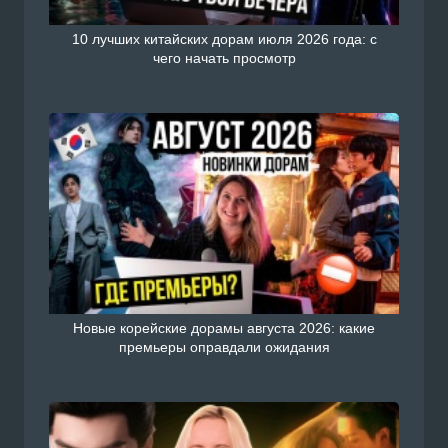
10 лучших китайских дорам июля 2026 года: с
чего начать просмотр
Скрытый бог 1 - 40 серии из 40
Смотреть Китайский сериал дорама Скрытый бог
с русской озвучкой онлайн на сайте Doramiru.com
Подробнее
doramiru.com
Новые корейские дорамы августа 2026: какие
премьеры оправдали ожидания
У тебя тоже есть сегодня 1 - 36 серии из 36
Смотреть Китайский сериал дорама У тебя тоже
есть сегодня / Мой босс с русской озвучкой онлай