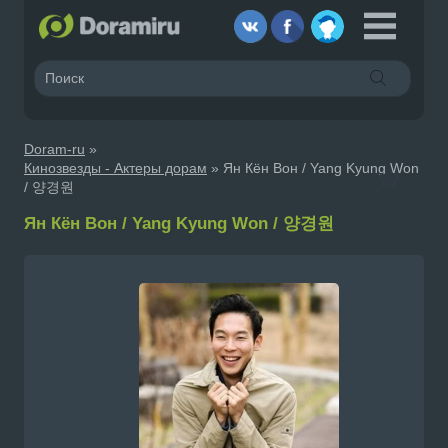
Doram-ru
»
Кинозвезды - Актеры дорам
» Ян Кён Вон / Yang Kyung Won
/ 양경원
Ян Кён Вон / Yang Kyung Won / 양경원