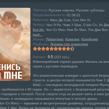
Перевод
: Русская озвучка, Русские субтитры
Продолжительность
: 01:06:01
Режисcер
: Квон Да Сом, Сон Хён Ук
Актёры
: Чон Э Ри, Чхве У Шик, О Ын Со, Хо Дж
Бок Ин
, Чон Со Мин, Ким Ён Мин, Пэк Джи Вон
ещё...
Жанры
Романтика
Комедия
Корейские
:
Подборка
Дорамы про романтика
:
9.5
Рейтинг:
(
222
гол.)
Южнокорейский сериал дорама Женись на мне
серия с русским переводом.
Это романтическая комедия с щепоткой безум
страсти, в центре которой оказывается Ким У Д
Шик) — наследник легендарной пекарни Myun
т приближается к 80 годам. Он — маркетолог с безупречной репута
порядком и логикой. После смерти отца он решает взять в свои ру
изнес и неожиданно оказывается втянутым в личную драму.
он Со Мин) — взрывная и эксцентричная дизайнер, сотрудничающ
Ким У Джу. Жизнь не баловала её: предательство жениха, потеря ж