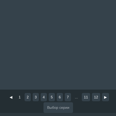
◀
1
2
3
4
5
6
7
...
11
12
▶