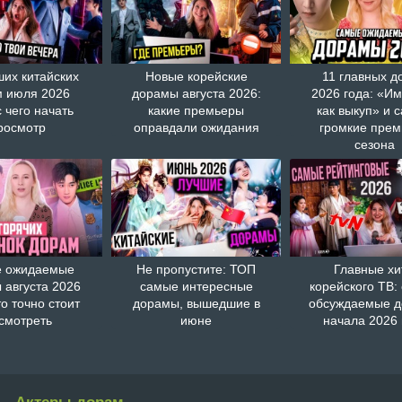
ших китайских
Новые корейские
11 главных д
 июля 2026
дорамы августа 2026:
2026 года: «И
с чего начать
какие премьеры
как выкуп» и 
росмотр
оправдали ожидания
громкие пре
сезона
 ожидаемые
Не пропустите: ТОП
Главные хи
 августа 2026
самые интересные
корейского ТВ:
то точно стоит
дорамы, вышедшие в
обсуждаемые 
смотреть
июне
начала 2026 