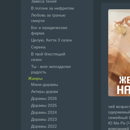
Завеса теней
В погоне за нефритом
Любовь за гранью
смерти
Бог и юридическая
фирма
Целую, Китти 3 сезон
Сирена
В твой блестящий
сезон
Ты - моя запоздалая
радость
Жанры
Мини-дорамы
Актеры дорам
Дорамы 2026
Дорамы 2025
чей возрас
одержимый 
Дорамы 2024
семейный б
Дорамы 2023
Ю Ми Ри (Ч
Дорамы 2022
компанией 