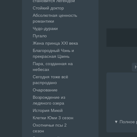
становится легендой
Стойкий доктор
Абсолютная ценность
романтики
Чудо-дураки
Пугало
Жена принца XXI века
Благородный Чэнь и
прекрасная Цзинь
Пара, созданная на
небесах
Сегодня тоже всё
распродано
Очарование
Возрождение из
ледяного озера
История Миюй
Клетки Юми 3 сезон
▼ Полное р
Охотничьи псы 2
сезон