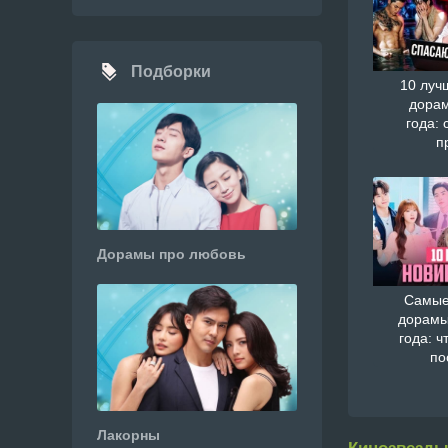
Подборки
10 луч
дорам
года: 
п
Дорамы про любовь
Самые
дорамы
года: ч
по
Лакорны