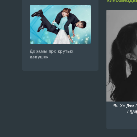
Кинозвезды
Дорамы про крутых
девушек
Ян Хе Джи /
/ 양혜