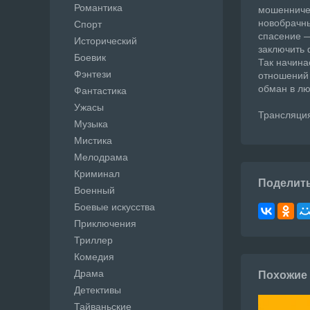
Романтика
мошенничес
новобрачны
Спорт
спасение —
Исторический
заключить 
Боевик
Так начина
Фэнтези
отношений 
обман в л
Фантастика
Ужасы
Трансляция:
Музыка
Мистика
Мелодрама
Криминал
Поделит
Военный
Боевые искусства
Приключения
Триллер
Комедия
Драма
Похожие
Детективы
Тайваньские