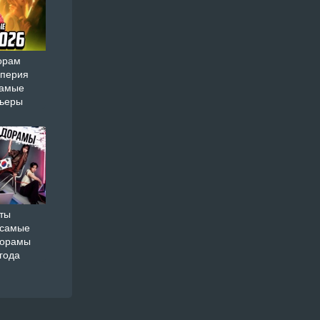
орам
мперия
самые
мьеры
ты
 самые
дорамы
года