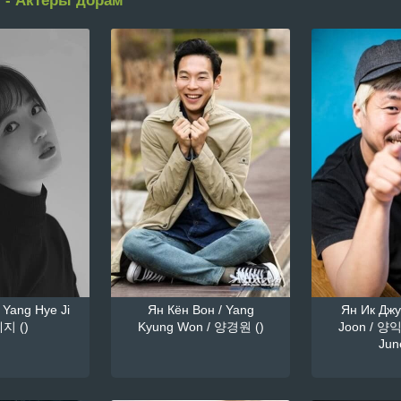
 - Актеры дорам
 Yang Hye Ji
Ян Кён Вон / Yang
Ян Ик Джун
지 ()
Kyung Won / 양경원 ()
Joon / 양익
June