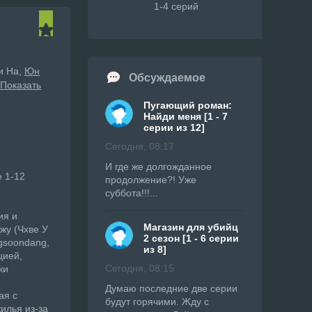
1-4 серий
и На,
Юн
Обсуждаемое
Показать
Пугающий роман:
Найди меня [1 - 7
серии из 12]
Сегодня, 08:17
И где же долгожданное
 1-12
продолжение?! Уже
суббота!!!...
ия и
Магазин для убийц
жу (Чхве У
2 сезон [1 - 6 серии
gsoondang,
из 8]
цией,
Сегодня, 08:15
ки
Думаю последние две серии
ая с
будут горячими. Жду с
илья из-за