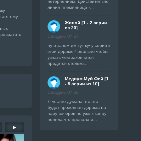
нетерпением. Действительно
линия племянница -...
Джу
гает ему
Живой [1 - 2 серии
из 20]
вных
превратить
Сегодня, 07:57
ну и зачем им тут кучу серий к
этой дораме? реально чтобы
узнать чем закончится
придется столько...
Медиум Муй Фей [1
- 8 серии из 10]
Сегодня, 07:56
Я честно думала что это
будет проходная дорама на
пару вечеров но уже к концу
поняла что пропала и...
▶