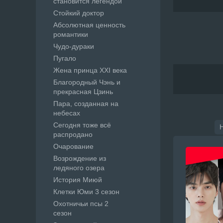
становится легендой
Стойкий доктор
Абсолютная ценность
романтики
Чудо-дураки
Пугало
Жена принца XXI века
Благородный Чэнь и
прекрасная Цзинь
Пара, созданная на
небесах
Сегодня тоже всё
распродано
Очарование
Возрождение из
ледяного озера
История Миюй
Клетки Юми 3 сезон
Охотничьи псы 2
сезон