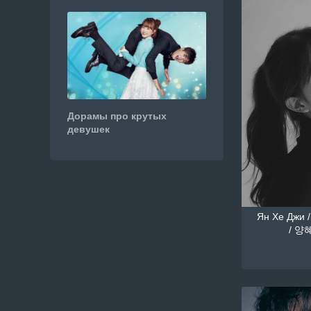
Дорамы про крутых
девушек
Ян Хе Джи /
/ 양혜