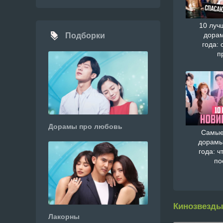
10 луч
дорам
Подборки
года: 
п
Дорамы про любовь
Самые
дорамы
года: ч
по
Кинозвезды
Лакорны