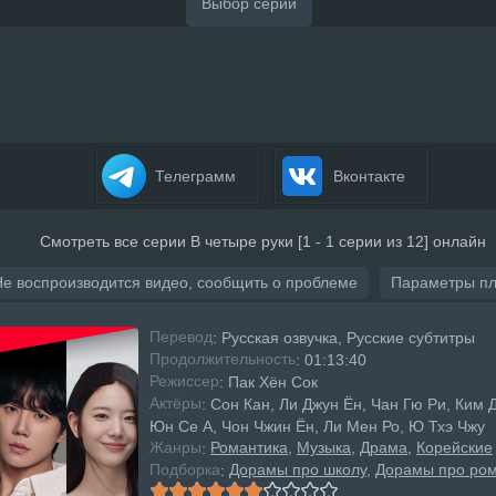
Телеграмм
Вконтакте
Смотреть все серии В четыре руки [1 - 1 серии из 12] онлайн
Не воспроизводится видео, сообщить о проблеме
Параметры п
Перевод
: Русская озвучка, Русские субтитры
Продолжительность
: 01:13:40
Режисcер
: Пак Хён Сок
Актёры
: Сон Кан, Ли Джун Ён, Чан Гю Ри, Ким 
Юн Се А, Чон Чжин Ён, Ли Мен Ро, Ю Тхэ Чжу
Жанры
Романтика
Музыка
Драма
Корейские
:
Подборка
Дорамы про школу
Дорамы про ром
: