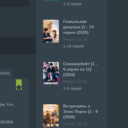
1-3 серий
Гениальная
девушка [1 - 14
серии (2026)
Вчера, 22:38
1-14 серий
Спиннербейт [1 -
6 серии из 11]
леера
(2026)
Вчера, 22:28
1-6 серий
Джу Хон,
Встречаясь с
Элис Перес [1 - 9
(2026)
антика
Вчера, 22:26