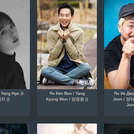
 Yang Hye Ji
Ян Кён Вон / Yang
Ян Ик Джун
지 ()
Kyung Won / 양경원 ()
Joon / 양익
June