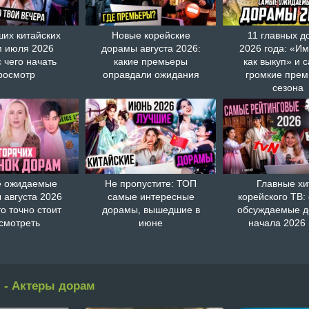
ших китайских
Новые корейские
11 главных д
 июля 2026
дорамы августа 2026:
2026 года: «И
с чего начать
какие премьеры
как выкуп» и 
росмотр
оправдали ожидания
громкие пре
сезона
 ожидаемые
Не пропустите: ТОП
Главные хи
 августа 2026
самые интересные
корейского ТВ:
то точно стоит
дорамы, вышедшие в
обсуждаемые 
смотреть
июне
начала 2026 
 - Актеры дорам