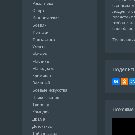
Романтика
с редким м
Спорт
людей, и с
предстоит 
Исторический
любви и по
Боевик
способност
Фэнтези
Фантастика
Трансляция 
Ужасы
Музыка
Мистика
Мелодрама
Поделит
Криминал
Военный
Боевые искусства
Приключения
Триллер
Похожие
Комедия
Драма
Детективы
Тайваньские