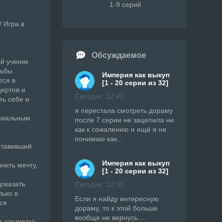
1-9 серий
 Игра в
Обсуждаемое
ый ученик
дьбы
Империя как выкуп
тся в
[1 - 20 серии из 32]
цертов и
Сегодня, 12:43
ть себе и
я перестала смотреть дораму
зыкальным
после 7 серии не зацепила ни
как к сожалению и ещё я не
понимаю как...
ставивший
Империя как выкуп
нить мечту,
[1 - 20 серии из 32]
доказать
Сегодня, 12:35
ько в
Если я найду интересную
ся
дораму, то к этой больше
вообще не вернусь....
 альтистка