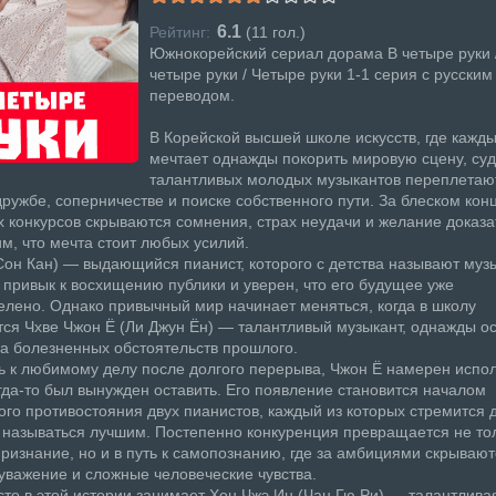
6.1
Рейтинг:
(
11
гол.)
Южнокорейский сериал дорама В четыре руки /
четыре руки / Четыре руки 1-1 серия с русским
переводом.
В Корейской высшей школе искусств, где кажд
мечтает однажды покорить мировую сцену, су
талантливых молодых музыкантов переплетаю
дружбе, соперничестве и поиске собственного пути. За блеском кон
 конкурсов скрываются сомнения, страх неудачи и желание доказа
, что мечта стоит любых усилий.
Сон Кан) — выдающийся пианист, которого с детства называют му
 привык к восхищению публики и уверен, что его будущее уже
лено. Однако привычный мир начинает меняться, когда в школу
ся Чхве Чжон Ё (Ли Джун Ён) — талантливый музыкант, однажды о
за болезненных обстоятельств прошлого.
 к любимому делу после долгого перерыва, Чжон Ё намерен испол
гда-то был вынужден оставить. Его появление становится началом
го противостояния двух пианистов, каждый из которых стремится 
 называться лучшим. Постепенно конкуренция превращается не тол
признание, но и в путь к самопознанию, где за амбициями скрывают
уважение и сложные человеческие чувства.
то в этой истории занимает Хон Чжэ Ин (Чан Гю Ри) — талантливая