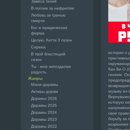
Завеса теней
В погоне за нефритом
Любовь за гранью
смерти
Бог и юридическая
фирма
Целую, Китти 3 сезон
Сирена
истории о 
В твой блестящий
престижных
сезон
окружающим
Ты - моя запоздалая
Кан Би О (
радость
гением. Он
Жанры
предопреде
Мини-дорамы
возвращает
музыку из-
Актеры дорам
Вернувшись
Дорамы 2026
которую ко
Дорамы 2025
напряжённо
Дорамы 2024
своё право
борьбу за 
Дорамы 2023
искреннее 
Дорамы 2022
Особое мес