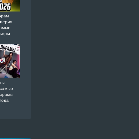
орам
мперия
самые
мьеры
ты
 самые
дорамы
года