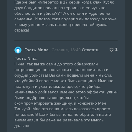
Где же был император в 17 серии когда клан Хусяо
двух бандитов наслал на героиню-и ее чуть не
обесчестили и убили??? А он стоял и ждал ее на
свиданье! И потом таки подарил ей повозку, а позже
к нему умная мысль наконец пришла- ей нужна
стража!
1
Гость Мила
Сегодня, 18:49
Ответить
Гость Nina
,
Нина, так вы же сами до этого обнаружили
потрясающие несостыковки в положении тела и
орудии убийства! Вы сами подвели меня к мысли,
что убийцей вполне может быть женщина. Именно
поэтому я и ухватилась за идею, что убийца
изначально добивался именно этого эффекта: улики
были подброшены специально, чтобы
скомпрометировать женщину, и конкретно Мэн
Тинхуэй. Мне эта ваша мысль показалась просто
гениальной! Если бы вы тогда не обратили на это
внимания, я бы даже не развивала эту мысль
дальше.