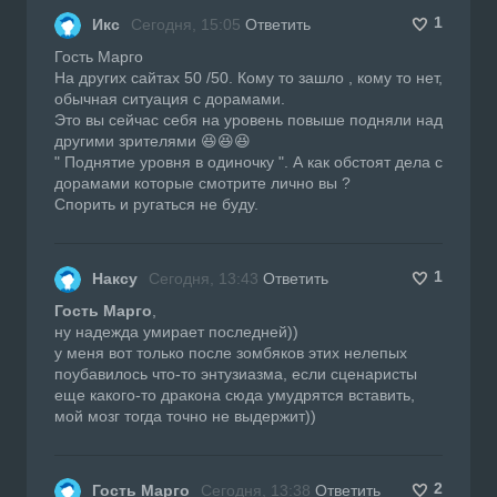
1
Икс
Сегодня, 15:05
Ответить
Гость Марго
На других сайтах 50 /50. Кому то зашло , кому то нет,
обычная ситуация с дорамами.
Это вы сейчас себя на уровень повыше подняли над
другими зрителями 😆😆😆
" Поднятие уровня в одиночку ". А как обстоят дела с
дорамами которые смотрите лично вы ?
Спорить и ругаться не буду.
1
Наксу
Сегодня, 13:43
Ответить
Гость Марго
,
ну надежда умирает последней))
у меня вот только после зомбяков этих нелепых
поубавилось что-то энтузиазма, если сценаристы
еще какого-то дракона сюда умудрятся вставить,
мой мозг тогда точно не выдержит))
2
Гость Марго
Сегодня, 13:38
Ответить