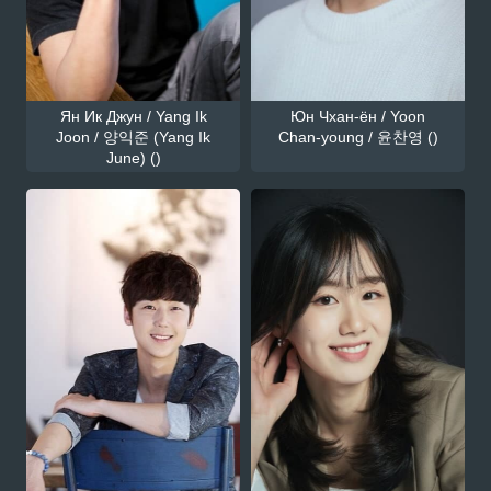
Ян Ик Джун / Yang Ik
Юн Чхан-ён / Yoon
Joon / 양익준 (Yang Ik
Chan-young / 윤찬영 ()
June) ()