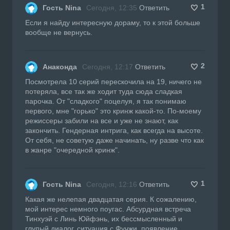
1
Гость Nina
Сегодня, 12:35
Ответить
Если я найду интересную дораму, то к этой больше
вообще не вернусь.
2
Анаконда
Сегодня, 12:17
Ответить
Посмотрела 10 серий перескочила на 19, ничего не
потеряла, все так же ходит туда сюда сладкая
парочка. От "сладкого" поцелуя, я так понимаю
первого, мне "горько" это кринж какой-то. По-моему
режиссеры забили на все и уже не знают, как
закончить. Гендерная интрига, как всегда на высоте.
От себя, не советую даже начинать, ну разве что как
в жанре "очередной кринж".
1
Гость Nina
Сегодня, 12:16
Ответить
Какая же нелепая двадцатая серия. К сожалению,
мой интерес немного поугас. Абсурдная встреча
Тинхуэй с Линь Юйфэнь, их бессмысленный и
глупый диалог, ситуация с Фучжи, появление