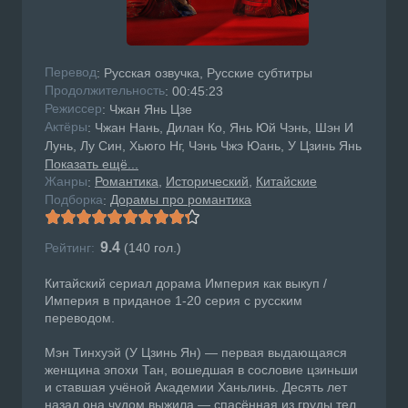
Перевод
: Русская озвучка, Русские субтитры
Продолжительность
: 00:45:23
Режисcер
: Чжан Янь Цзе
Актёры
: Чжан Нань, Дилан Ко, Янь Юй Чэнь, Шэн И
Лунь, Лу Син, Хьюго Нг, Чэнь Чжэ Юань, У Цзинь Янь
Показать ещё...
Жанры
Романтика
Исторический
Китайские
:
Подборка
Дорамы про романтика
:
9.4
Рейтинг:
(
140
гол.)
Китайский сериал дорама Империя как выкуп /
Империя в приданое 1-20 серия с русским
переводом.
Мэн Тинхуэй (У Цзинь Ян) — первая выдающаяся
женщина эпохи Тан, вошедшая в сословие цзиньши
и ставшая учёной Академии Ханьлинь. Десять лет
назад она чудом выжила — спасённая из груды тел,