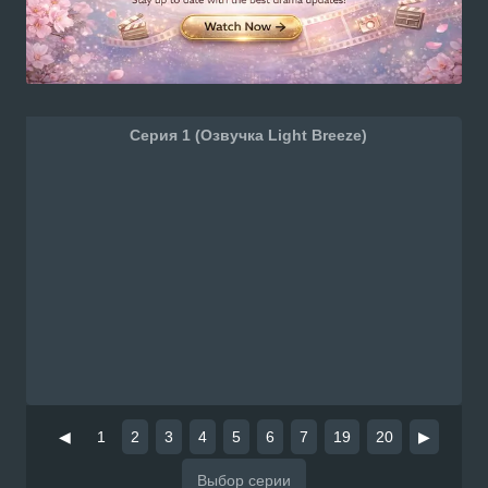
Серия 1 (Озвучка Light Breeze)
◀
1
2
3
4
5
6
7
19
20
▶