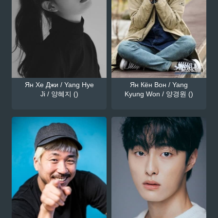
Ян Хе Джи / Yang Hye
Ян Кён Вон / Yang
Ji / 양혜지 ()
Kyung Won / 양경원 ()