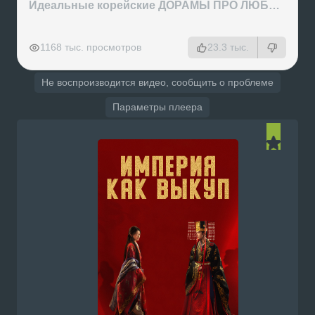
Идеальные корейские ДОРАМЫ ПРО ЛЮБОВЬ на вечер
РЕКЛАМА
РЕКЛАМА
РЕКЛАМА
РЕКЛАМА
1168 тыс. просмотров
23.3 тыс.
Не воспроизводится видео, сообщить о проблеме
Параметры плеера