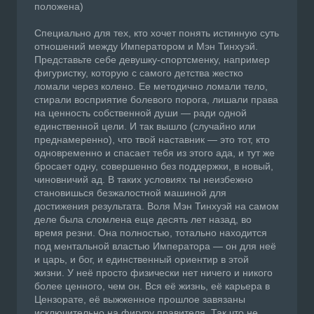
положена)
Специально для тех, кто хочет понять истинную суть
отношений между Императором и Мэн Тинхуэй.
Представьте себе девушку-спортсменку, например
фигуристку, которую с самого детства жестко
ломали через колено. Ее методично ломали тело,
стирали восприятие болевого порога, лишали права
на ценность собственной души — ради одной
единственной цели. И так вышло (случайно или
преднамеренно), что твой наставник — это тот, кто
одновременно и спасает тебя из этого ада, и тут же
бросает одну, совершенно без поддержки, в новый,
чиновничий ад. В таких условиях ты неизбежно
становишься безжалостной машиной для
достижения результата. Воля Мэн Тинхуэй на самом
деле была сломлена еще десять лет назад, во
время резни. Она полностью, тотально находится
под ментальной властью Императора — он для неё
и царь, и бог, и единственный ориентир в этой
жизни. У неё просто физически нет ничего и никого
более ценного, чем он. Вся её жизнь, её карьера в
Цензорате, её выжженное прошлое завязаны
исключительно на фигуру правителя. Так что не