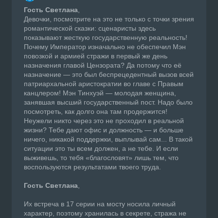
Гость Светлана
,
Девочки, посмотрите на это не только с точки зрения
романтической сказки: сценаристы здесь
показывают жесткую государственную реальность!
Почему Император изначально не обеспечил Мэн
повозкой и армией стражи в первый же день
назначения главой Цензората? Да потому что её
назначение — это был беспрецедентный вызов всей
патриархальной аристократии во главе с Правым
канцлером! Мэн Тинхуэй — молодая женщина,
занявшая высший государственный пост. Надо было
посмотреть, как долго она там продержится!
Неужели никто через это не проходил в реальной
жизни? Тебе дают офис и должность — и больше
ничего, никакой поддержки, выплывай сам... В такой
ситуации это ты всем должен, а не тебе. И если
выживешь, то тебя «благословят» лишь тем, что
воспользуются результатами твоего труда.
Гость Светлана
,
Их встреча в 17 серии на мосту носила личный
характер, поэтому хранилась в секрете, стража не