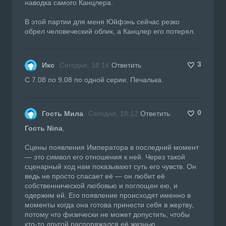
наводка самого Канцлера.
В этой партии для меня Юйфэнь сейчас резко
обрел человеческий облик, а Канцлер его потерял.
3
Икс
Сегодня, 18:16
Ответить
С 7.08 по 9.08 по одной серии. Печалька.
0
Гость Мила
Сегодня, 18:12
Ответить
Гость Nina
,
Сцены появления Императора в последний момент
— это символ его отношения к ней. Через такой
сценарный ход нам показывают суть его чувств. Он
ведь не просто спасает её — он любит её
собственнической любовью и поглощен ею, и
одержим ей. Его появление происходят именно в
моменты когда она готова принести себя в жертву,
потому что физически не может допустить, чтобы
кто-то другой распоряжался её жизнью.