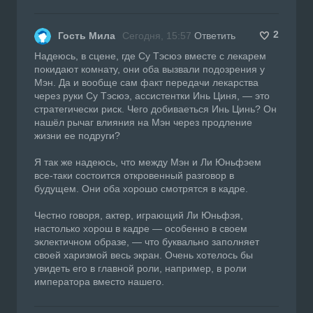
2
Гость Мила
Сегодня, 15:57
Ответить
Надеюсь, в сцене, где Су Тэсюэ вместе с лекарем
покидают комнату, они оба вызвали подозрения у
Мэн. Да и вообще сам факт передачи лекарства
через руки Су Тэсюэ, ассистентки Инь Циня, — это
стратегически риск. Чего добиваеться Инь Цинь? Он
нашёл рычаг влияния на Мэн через продление
жизни ее подруги?
Я так же надеюсь, что между Мэн и Ли Юньфэем
все-таки состоится откровенный разговор в
будущем. Они оба хорошо смотрятся в кадре.
Честно говоря, актер, играющий Ли Юньфэя,
настолько хорош в кадре — особенно в своем
эклектичном образе, — что буквально заполняет
своей харизмой весь экран. Очень хотелось бы
увидеть его в главной роли, например, в роли
императора вместо нашего.