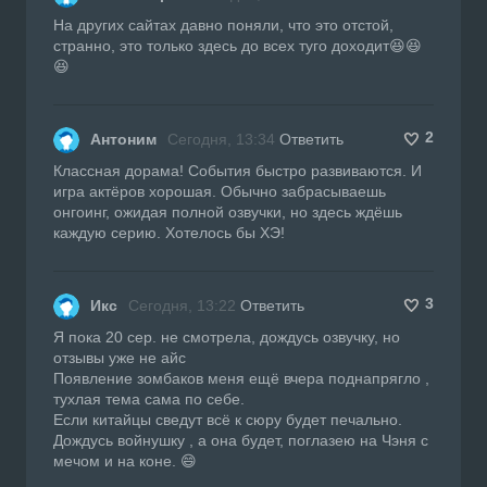
На других сайтах давно поняли, что это отстой,
странно, это только здесь до всех туго доходит😆😆
😆
2
Антоним
Сегодня, 13:34
Ответить
Классная дорама! События быстро развиваются. И
игра актёров хорошая. Обычно забрасываешь
онгоинг, ожидая полной озвучки, но здесь ждёшь
каждую серию. Хотелось бы ХЭ!
3
Икс
Сегодня, 13:22
Ответить
Я пока 20 сер. не смотрела, дождусь озвучку, но
отзывы уже не айс
Появление зомбаков меня ещё вчера поднапрягло ,
тухлая тема сама по себе.
Если китайцы сведут всё к сюру будет печально.
Дождусь войнушку , а она будет, поглазею на Чэня с
мечом и на коне. 😄