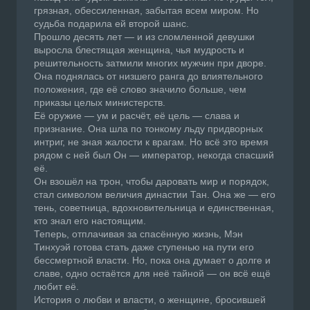
грязная, обессиленная, забытая всем миром. Но
судьба подарила ей второй шанс.
Прошло десять лет — и из сломленной девушки
выросла блестящая женщина, чья мудрость и
решительность затмили многих мужчин при дворе.
Она поднялась от низшего ранга до влиятельного
положения, где её слово значило больше, чем
приказы целых министерств.
Её оружие — ум и расчёт, её цель — слава и
признание. Она шла по тонкому льду придворных
интриг, не зная жалости к врагам. Но всё это время
рядом с ней был Он — император, некогда спасший
её.
Он взошёл на трон, чтобы даровать мир и порядок,
стал символом величия династии Тан. Она же — его
тень, советница, вдохновительница и единственная,
кто знал его настоящим.
Теперь, отплачивая за спасённую жизнь, Мэн
Тинхуэй готова стать даже ступенью на пути его
бессмертной власти. Но, пока она думает о долге и
славе, одно остаётся для неё тайной — он всё ещё
любит её.
История о любви и власти, о женщине, бросившей