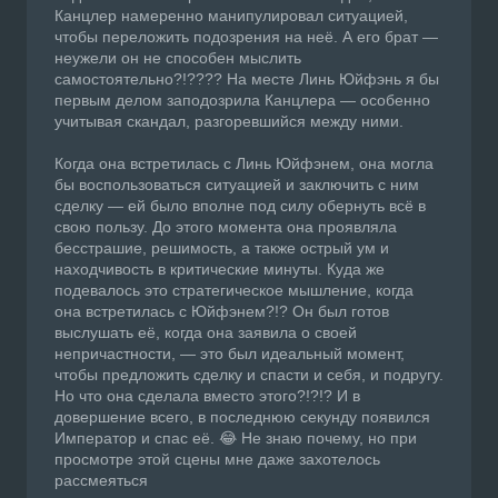
Канцлер намеренно манипулировал ситуацией,
чтобы переложить подозрения на неё. А его брат —
неужели он не способен мыслить
самостоятельно?!???? На месте Линь Юйфэнь я бы
первым делом заподозрила Канцлера — особенно
учитывая скандал, разгоревшийся между ними.
Когда она встретилась с Линь Юйфэнем, она могла
бы воспользоваться ситуацией и заключить с ним
сделку — ей было вполне под силу обернуть всё в
свою пользу. До этого момента она проявляла
бесстрашие, решимость, а также острый ум и
находчивость в критические минуты. Куда же
подевалось это стратегическое мышление, когда
она встретилась с Юйфэнем?!? Он был готов
выслушать её, когда она заявила о своей
непричастности, — это был идеальный момент,
чтобы предложить сделку и спасти и себя, и подругу.
Но что она сделала вместо этого?!?!? И в
довершение всего, в последнюю секунду появился
Император и спас её. 😂 Не знаю почему, но при
просмотре этой сцены мне даже захотелось
рассмеяться