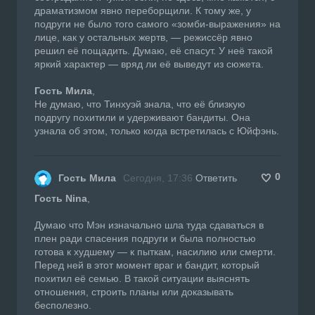
драматизмом явно переборщили. К тому же, у
подруги не было того самого «зомби-выражения» на
лице, как у остальных жертв, — режиссёр явно
решил её пощадить. Думаю, её спасут. У неё такой
яркий характер — вряд ли её выведут из сюжета.
Гость Мила
,
Не думаю, что Тинхуэй знала, что её близкую
подругу похитили и удерживают бандиты. Она
узнала об этом, только когда встретилась с Юйфэнь.
0
Гость Мила
Сегодня, 17:36
Ответить
Гость Nina
,
Думаю что Мэн изначально шла туда сдаваться в
плен ради спасения подруги и была полностью
готова к худшему — к пыткам, насилию или смерти.
Перед ней в этот момент враг и бандит, который
похитил её семью. В такой ситуации выяснять
отношения, строить планы или доказывать
бесполезно.