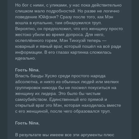
Но бог с ними, с уликами, у нас пока действительно
слишком мало подробностей. Но разве не логично
поведение Юйфэня? Сразу после того, как Мэн
вошла в купальню, там обнаружился труп.
Вероятно, он предположил, что его женщину просто
жестоко убили во время допроса. Для него,
ослеплённого горем, Мэн Тинхуэй теперь —
коварный и явный враг, который пошёл на всё ради
информации. В его глазах картинка сложилась
идеально.
Гость Nina
,
Власть банды Хусяо среди простого народа
абсолютна, и никто из обычных людей или мелких
группировок никогда бы не посмел покуситься на
женщину их лидера. Это было бы чистым
самоубийством. Единственный его прямой и
открытый враг это Мэн, которая находилась вместе
с его женщиной, после чего образовался труп.
Гость Nina
,
В результате мы имеем все эти аргументы плюс