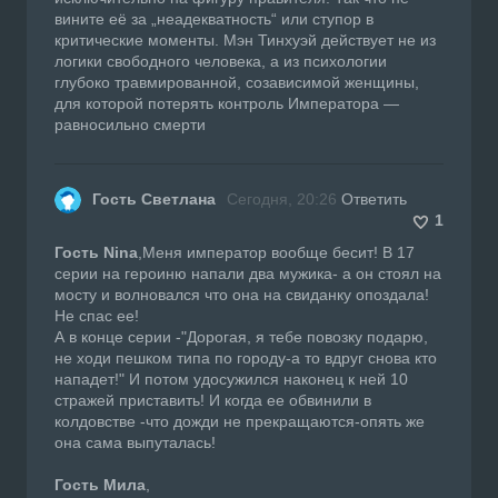
вините её за „неадекватность“ или ступор в
критические моменты. Мэн Тинхуэй действует не из
логики свободного человека, а из психологии
глубоко травмированной, созависимой женщины,
для которой потерять контроль Императора —
равносильно смерти
Гость Светлана
Сегодня, 20:26
Ответить
1
Гость Nina
,Меня император вообще бесит! В 17
серии на героиню напали два мужика- а он стоял на
мосту и волновался что она на свиданку опоздала!
Не спас ее!
А в конце серии -"Дорогая, я тебе повозку подарю,
не ходи пешком типа по городу-а то вдруг снова кто
нападет!" И потом удосужился наконец к ней 10
стражей приставить! И когда ее обвинили в
колдовстве -что дожди не прекращаются-опять же
она сама выпуталась!
Гость Мила
,