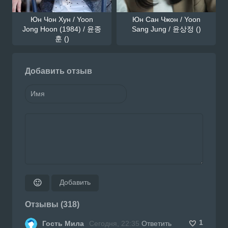
Юн Чон Хун / Yoon
Юн Сан Чжон / Yoon
Jong Hoon (1984) / 윤종
Sang Jung / 윤상정 ()
훈 ()
Добавить отзыв
Добавить
🙂
Отзывы (318)
1
Гость Мила
Сегодня, 22:35
Ответить