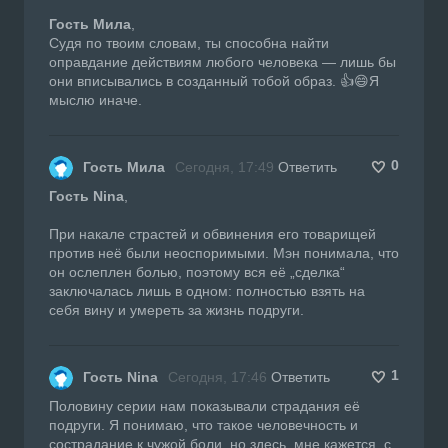
Гость Мила
,
Судя по твоим словам, ты способна найти
оправдание действиям любого человека — лишь бы
они вписывались в созданный тобой образ. 👍😄Я
мыслю иначе.
0
Гость Мила
Сегодня, 17:49
Ответить
Гость Nina
,
При накале страстей и обвинения его товарищей
против неё были неоспоримыми. Мэн понимала, что
он ослеплен болью, поэтому вся её „сделка“
заключалась лишь в одном: полностью взять на
себя вину и умереть за жизнь подруги.
1
Гость Nina
Сегодня, 17:46
Ответить
Половину серии нам показывали страдания её
подруги. Я понимаю, что такое человечность и
сострадание к чужой боли, но здесь, мне кажется, с