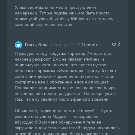
Улики раскидали на месте преступления
намеренно. Тот же подсвечник мог быть просто
подкинутой уликой, чтобы у Юйфэня не осталось
сомнений в её «виновности».
2
Гость Nina
Сегодня, 17:19
Ответить
Я уже давно жду, когда же характер Императора
наконец раскроют. Ему не хватает глубины и
индивидуальности; по сути, это просто пустая
оболочка с ярлыком «Император». Тиньхуэй ведет
себя с ним дерзко — даже непочтительно, — а он
смотрит на нее с обожанием и всё ей прощает.
Поначалу я принимала такое поведение за флирт,
но теперь оно просто раздражает. Не говоря уже о
том, что ему уделяют мало экранного времени.
Обвинение, выдвинутое против Тинхуэй — будто
именно она убила Мадам, — совершенно
абсурдно!!! В момент обнаружения тела её
окружало множество свидетелей: рядом находились
подчинённые и охранники. Всем очевидно, что