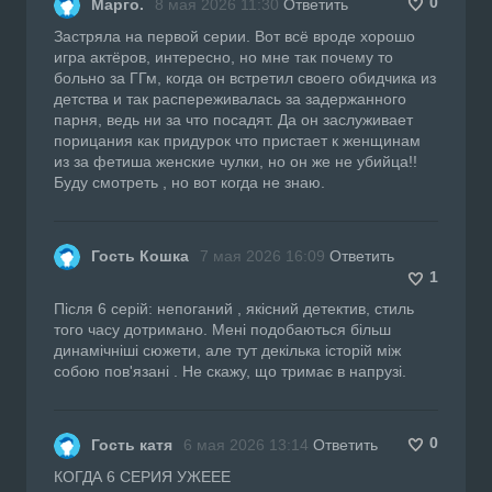
0
Марго.
8 мая 2026 11:30
Ответить
Застряла на первой серии. Вот всё вроде хорошо
игра актёров, интересно, но мне так почему то
больно за ГГм, когда он встретил своего обидчика из
детства и так распереживалась за задержанного
парня, ведь ни за что посадят. Да он заслуживает
порицания как придурок что пристает к женщинам
из за фетиша женские чулки, но он же не убийца!!
Буду смотреть , но вот когда не знаю.
Гость Кошка
7 мая 2026 16:09
Ответить
1
Після 6 серій: непоганий , якісний детектив, стиль
того часу дотримано. Мені подобаються більш
динамічніші сюжети, але тут декілька історій між
собою пов'язані . Не скажу, що тримає в напрузі.
0
Гость катя
6 мая 2026 13:14
Ответить
КОГДА 6 СЕРИЯ УЖЕЕЕ