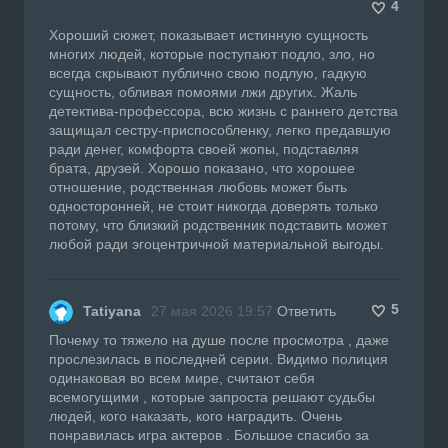
4
Хороший сюжет, показывает истинную сущность
многих людей, которые поступают подло, зло, но
всегда скрывают публично свою подлую, гадкую
сущность, обливая помоями лжи других. Жаль
детектива-профессора, всю жизнь с раннего детства
защищал сестру-приспособленку, легко предавшую
ради денег, комфорта своей жопы, подставляя
брата, друзей. Хорошо показано, что хорошее
отношение, родственная любовь может быть
односторонней, не стоит никогда доверять только
потому, что близкий родственник подставить может
любой ради эгоцентричной материальной выгоды.
5
Tatiyana
27 мая 2026 19:57
Ответить
Почему то тяжело на душе после просмотра , даже
прослезилась в последней серии. Видимо полиция
одинаковая во всем мире, считают себя
всемогущими , которые запроста решают судьбы
людей, кого наказать, кого наградить. Очень
понравилась игра актеров . Большое спасибо за