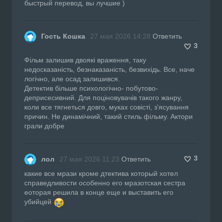
быстрый перевод, вы лучшие )
Гость Кошка
27 мая 2026 14:28
Ответить
3
Фільм залишив двоякі враження, таку
недосказаність, безнаказаність, безвихідь. Все, наче
логічно, але осад залишився.
Детектив більше психологічно- побутово-
деприсесивний. Для поціновувачів такого жанру,
коли все тягнеться довго, муках совісті, з'ясування
причин. Не динамічний, такий стиль фільму. Актори
грали добре
3
лол
27 мая 2026 11:23
Ответить
какие все мрази кроме дтектива который хотел
справедливости особенно его мразотская сестра
еоторая решила в конце еще и выставить его
убийцей