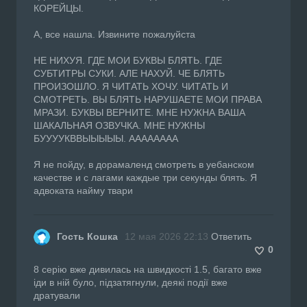
КОРЕЙЦЫ.
А, все нашла. Извините пожалуйста
НЕ НИХУЯ. ГДЕ МОИ БУКВЫ БЛЯТЬ. ГДЕ
СУБТИТРЫ СУКИ. АЛЕ НАХУЙ. ЧЕ БЛЯТЬ
ПРОИЗОШЛО. Я ЧИТАТЬ ХОЧУ. ЧИТАТЬ И
СМОТРЕТЬ. ВЫ БЛЯТЬ НАРУШАЕТЕ МОИ ПРАВА
МРАЗИ. БУКВЫ ВЕРНИТЕ. МНЕ НУЖНА ВАША
ШАКАЛЬНАЯ ОЗВУЧКА. МНЕ НУЖНЫ
БУУУУКВВЫЫЫЫЫ. АААААААА
Я не пойду, в дорамаленд смотреть в уебанском
качестве и с лагами каждые три секунды блять. Я
адвоката найму твари
Гость Кошка
12 мая 2026 22:13
Ответить
0
8 серію вже дивилась на швидкості 1.5, багато вже
іди в ній було, підзатягнули, деякі події вже
дратували