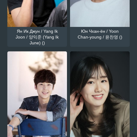
Ян Ик Джун / Yang Ik
Юн Чхан-ён / Yoon
Joon / 양익준 (Yang Ik
Chan-young / 윤찬영 ()
June) ()