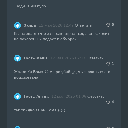
"Води" в ній було
0
Заира
12 мая 2026 12:47
Ответить
Вы не знаете что за песня играет когда он заходит
на похороны и падает в обморок
Гость Маша
12 мая 2026 02:07
Ответить
1
Жалко Ки Бома 😢 А про убийцу , я изначально его
подозревала
Гость Amina
12 мая 2026 01:06
Ответить
4
так обидно за Ки Бома((((((