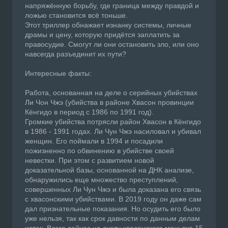
напряжённую борьбу, где граница между правдой и
ложью становится всё тоньше.
Этот триллер обнажает изнанку системы, личные
драмы и цену, которую придётся заплатить за
правосудие. Смогут ли они остановить зло, или оно
навсегда разъединит их пути?
Интересные факты:
Работа, основанная на деле о серийных убийствах
Ли Чон Чжэ (убийства в районе Хвасон провинции
Кёнгидо в период с 1986 по 1991 год).
Громкие убийства потрясли район Хвасон в Кёнгидо
в 1986 - 1991 годах. Ли Чун Чжэ насиловал и убивал
женщин. Его поймали в 1994 и посадили
пожизненно по обвинению в убийстве своей
невестки. При этом с развитием новой
доказательной базы, основанной на ДНК анализе,
обнаружились еще множество преступлений,
совершенных Ли Чун Чжэ и была доказана его связь
с хвасонскими убийствами. В 2019 году он даже сам
дал признательные показания. Но осудить его было
уже нельзя, так как срок давности по данным делам