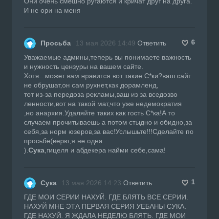
Они очень смешно ругаются и кричат друг на друга.
И не ори на меня
6
Просьба
13 мая 2026 14:49
Ответить
Уважаемые админы,теперь вы понимаете важность
и нужность цензуры на вашем сайте.
Хотя...может вам нравится вот такие С*ки?ваш сайт
не обрушат,он сам рухнет,как дорамленд,
тот из-за передоза рекламы,ваш из за вседозво
ленности,вот на такой мат,что уже недемократия
,но анархия.Удаляйте таких как гость С*ка!А то
случаем прочитываешь а потом стыдно и обидно,за
себя,за норм юзеров,за вас!Услышьте!!!Сделайте по
просьбе(верю,я не одна
).
Сука
,гицеля и абдекера найми себе,сама!
1
Сука
13 мая 2026 14:23
Ответить
ГДЕ МОИ СЕРИИ НАХУЙ. ГДЕ БЛЯТЬ ВСЕ СЕРИИ.
НАХУЙ МНЕ ЭТА ПЕРВАЯ СЕРИЯ УЕБАНЫ СУКА.
ГДЕ НАХУЙ. Я ЖДАЛА НЕДЕЛЮ БЛЯТЬ. ГДЕ МОИ