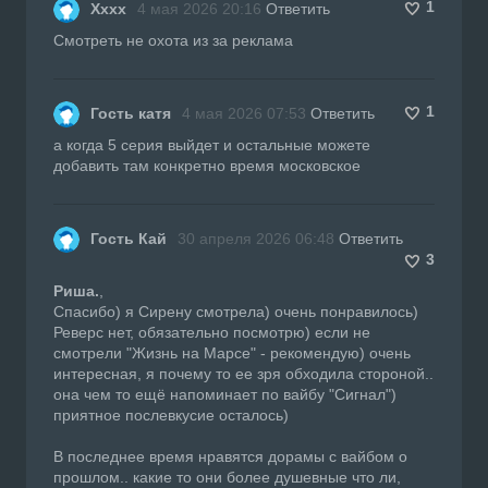
1
Хххх
4 мая 2026 20:16
Ответить
Смотреть не охота из за реклама
1
Гость катя
4 мая 2026 07:53
Ответить
а когда 5 серия выйдет и остальные можете
добавить там конкретно время московское
Гость Кай
30 апреля 2026 06:48
Ответить
3
Риша.
,
Спасибо) я Сирену смотрела) очень понравилось)
Реверс нет, обязательно посмотрю) если не
смотрели "Жизнь на Марсе" - рекомендую) очень
интересная, я почему то ее зря обходила стороной..
она чем то ещё напоминает по вайбу "Сигнал")
приятное послевкусие осталось)
В последнее время нравятся дорамы с вайбом о
прошлом.. какие то они более душевные что ли,