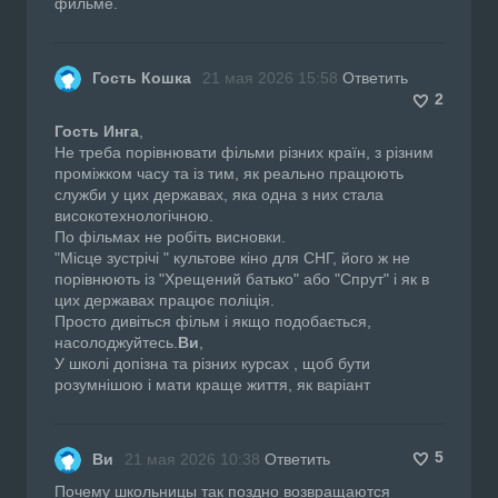
фильме.
Гость Кошка
21 мая 2026 15:58
Ответить
2
Гость Инга
,
Не треба порівнювати фільми різних країн, з різним
проміжком часу та із тим, як реально працюють
служби у цих державах, яка одна з них стала
високотехнологічною.
По фільмах не робіть висновки.
"Місце зустрічі " культове кіно для СНГ, його ж не
порівнюють із "Хрещений батько" або "Спрут" і як в
цих державах працює поліція.
Просто дивіться фільм і якщо подобається,
насолоджуйтесь.
Ви
,
У школі допізна та різних курсах , щоб бути
розумнішою і мати краще життя, як варіант
5
Ви
21 мая 2026 10:38
Ответить
Почему школьницы так поздно возвращаются