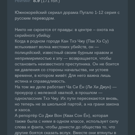
8.9
Рейтинг:
(
171
гол.)
Южнокорейский сериал дорама Пугало 1-12 серия с
русским переводом.
Никто не скроется от правды: в центре – охота на
серийного убийцу.
Когда в родном городе Кан Тхэ Чжу (Пак Хэ Су)
вспыхивает волна жестоких убийств, он —
полицейский, известный своим бурным нравом и
непримиримостью к злу — возвращается, чтобы
остановить неизвестного преступника. Он не боится
ни давления со стороны начальства, ни устоев
времени, в котором живёт. Для него важна лишь
истина и справедливость.
На том же деле работает Ча Си Ён (Ли Хи Джун) —
прокурор с железной хваткой, в прошлом —
одноклассник Тхэ Чжу. Их пути пересекаются вновь,
но теперь не за школьной партой, а на грани закона
и хаоса.
А репортёр Со Джи Вон (Квак Сон Ён), которая
также была с ними в одном классе, использует силу
слова и факта, чтобы донести до общества то, что
другие боятся сказать вслух. Вместе они втянуты в