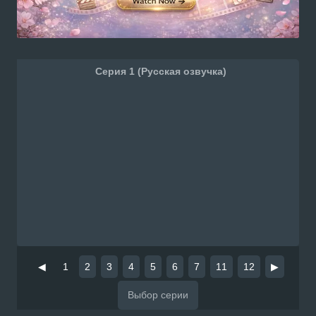
Серия 1 (Русская озвучка)
◀
1
2
3
4
5
6
7
11
12
▶