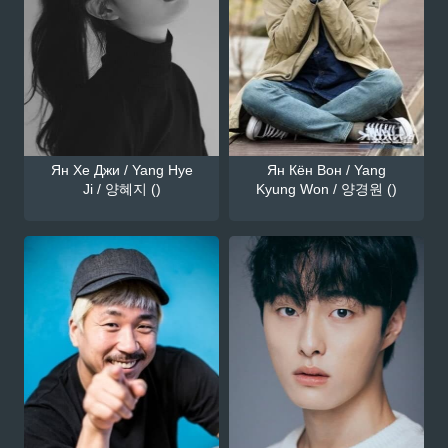
Ян Хе Джи / Yang Hye
Ян Кён Вон / Yang
Ji / 양혜지 ()
Kyung Won / 양경원 ()