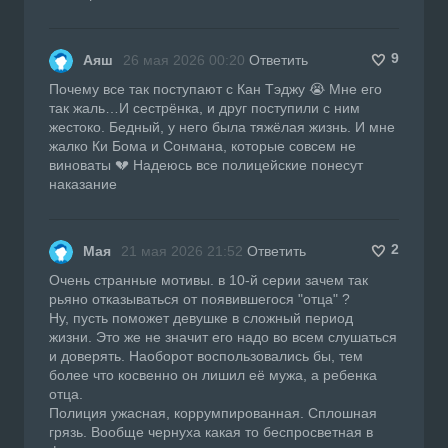
9
Аяш
26 мая 2026 00:20
Ответить
Почему все так поступают с Кан Тэджу 😭 Мне его
так жаль…И сестрёнка, и друг поступили с ним
жестоко. Бедный, у него была тяжёлая жизнь. И мне
жалко Ки Бома и Сонмана, которые совсем не
виноваты 💔 Надеюсь все полицейские понесут
наказание
2
Мая
21 мая 2026 21:52
Ответить
Очень странные мотивы. в 10-й серии зачем так
рьяно отказываться от появившегося "отца" ?
Ну, пусть поможет девушке в сложный период
жизни. Это же не значит его надо во всем слушаться
и доверять. Наоборот воспользовались бы, тем
более что косвенно он лишил её мужа, а ребенка
отца.
Полиция ужасная, коррумпированная. Сплошная
грязь. Вообще чернуха какая то беспросветная в