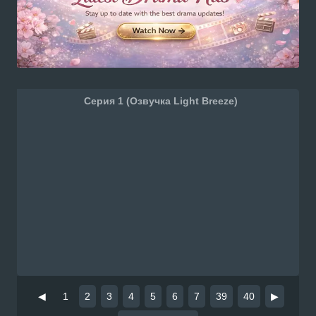
Серия 1 (Озвучка Light Breeze)
◀
1
2
3
4
5
6
7
39
40
▶