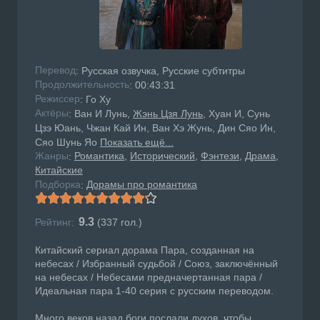
Перевод
: Русская озвучка, Русские субтитры
Продолжительность
: 00:43:31
Режисcер
: Го Ху
Актёры
: Ван И Лунь,
Жэнь Цзя Лунь
, Хуан И, Сунь
Цзэ Юань, Чжан Кай Ин, Ван Хэ Жунь, Дин Сяо Ин,
Сяо Шунь Яо
Показать ещё...
Жанры
Романтика
Исторический
Фэнтези
Драма
:
Китайские
Подборка
Дорамы про романтика
:
9.3
Рейтинг:
(
337
гол.)
Китайский сериал дорама Пара, созданная на
небесах / Избранный судьбой / Союз, заключённый
на небесах / Небесами предначертанная пара /
Идеальная пара 1-40 серия с русским переводом.
Много веков назад боги послали духов, чтобы