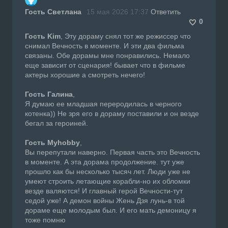
Гость Светлана
15 мая 2026 17:37
Ответить
0
Гость Kim
, Эту дораму снял тот же режиссер что
снимал Вечность в моменте. И эти два фильма
связаны. Обе дорамы мне понравились. Немало
еще зависит от сценария! бывает что в фильме
актеры хорошие а смотреть нечего!
Гость Галина
,
Я думаю ее младшая переродилась в черного
котенка)) Не зря его в дораму поставили и он везде
бегал за героиней.
Гость Myhobby
,
Вы перепутали наверно. Первая часть это Вечность
в моменте. А эта дорама продолжение. тут уже
прошло как бы несколько тысяч лет. Люди уже не
умеют строить летающие корабли-но их обломки
везде валяются! И главный герой Вечности-тут
седой уже! А демон войны Жень Дзя лунь-в той
дораме еще молодым был. И его мать демоницу я
тоже помню