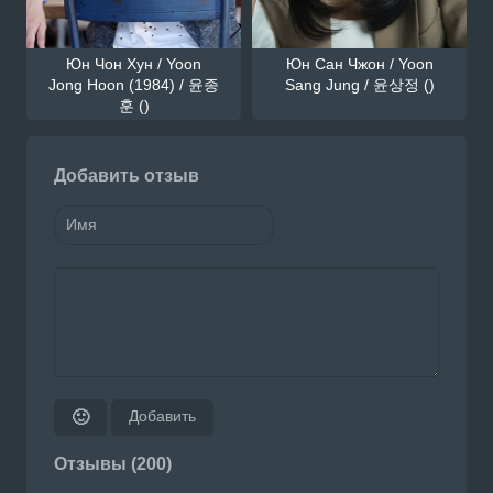
Юн Чон Хун / Yoon
Юн Сан Чжон / Yoon
Jong Hoon (1984) / 윤종
Sang Jung / 윤상정 ()
훈 ()
Добавить отзыв
Добавить
🙂
Отзывы (200)