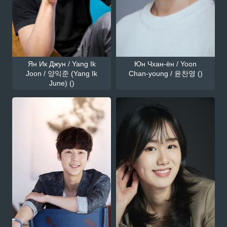
Ян Ик Джун / Yang Ik
Юн Чхан-ён / Yoon
Joon / 양익준 (Yang Ik
Chan-young / 윤찬영 ()
June) ()