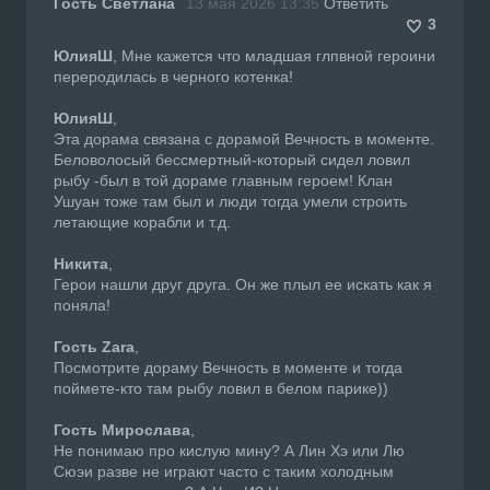
Гость Светлана
13 мая 2026 13:35
Ответить
3
ЮлияШ
, Мне кажется что младшая глпвной героини
переродилась в черного котенка!
ЮлияШ
,
Эта дорама связана с дорамой Вечность в моменте.
Беловолосый бессмертный-который сидел ловил
рыбу -был в той дораме главным героем! Клан
Ушуан тоже там был и люди тогда умели строить
летающие корабли и т.д.
Никита
,
Герои нашли друг друга. Он же плыл ее искать как я
поняла!
Гость Zara
,
Посмотрите дораму Вечность в моменте и тогда
поймете-кто там рыбу ловил в белом парике))
Гость Мирослава
,
Не понимаю про кислую мину? А Лин Хэ или Лю
Сюэи разве не играют часто с таким холодным