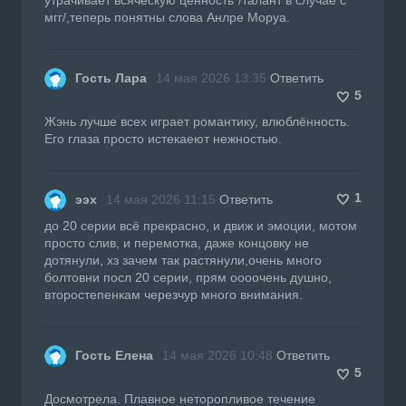
мгг/,теперь понятны слова Анлре Моруа.
Гость Лара
14 мая 2026 13:35
Ответить
5
Жэнь лучше всех играет романтику, влюблённость.
Его глаза просто истекаеют нежностью.
1
ээх
14 мая 2026 11:15
Ответить
до 20 серии всё прекрасно, и движ и эмоции, мотом
просто слив, и перемотка, даже концовку не
дотянули, хз зачем так растянули,очень много
болтовни посл 20 серии, прям оооочень душно,
второстепенкам черезчур много внимания.
Гость Елена
14 мая 2026 10:48
Ответить
5
Досмотрела. Плавное неторопливое течение