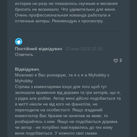
истории ни разу не показалось скучным и желания
бросить не возникало. Что удивительно для меня.
Очень профессиональная команда работала и
отличные актеры. Рекомендую к просмотру.
Постійний відвідувач
13 мая 2026 22:10
Ответить
2
Відвідувач
,
Можливо я Вас розчарую, та я є я а Myhobby є
Myhobby.
Стрічка з коментарями існує для того щоб тут
залишали враження від дорами та гри акторів, що я,
з рідка але роблю. Актор мені дійсно подобається та
в житті ніколи не від кого не фанатіла, не
переходила на особистості. Якщо згаданий
коментатор Вас бразив чи зачепив за живе, то
розбирайтесь з ним. Якщо не подобається дорама
чи актор - не потрібно нав'язуватись до тих кому
вони подобаються. У кожного свої смаки.