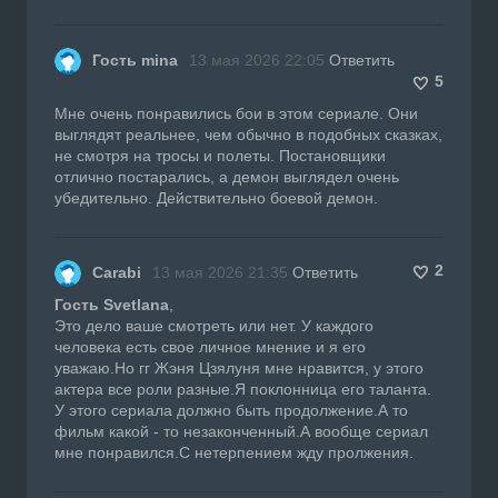
Гость mina
13 мая 2026 22:05
Ответить
5
Мне очень понравились бои в этом сериале. Они
выглядят реальнее, чем обычно в подобных сказках,
не смотря на тросы и полеты. Постановщики
отлично постарались, а демон выглядел очень
убедительно. Действительно боевой демон.
2
Саrabi
13 мая 2026 21:35
Ответить
Гость Svetlana
,
Это дело ваше смотреть или нет. У каждого
человека есть свое личное мнение и я его
уважаю.Но гг Жэня Цзялуня мне нравится, у этого
актера все роли разные.Я поклонница его таланта.
У этого сериала должно быть продолжение.А то
фильм какой - то незаконченный.А вообще сериал
мне понравился.С нетерпением жду пролжения.