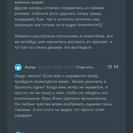
важным видом.
Другие актеры отлично справились со своими
ролями. ообенно роль удалась этому чуваку
младшему Бая, так и хотелось влепить ему
затрещин как только он в кадре появлялся)))
Немного расстроила постановка и показ боев, все
же китайцы уже научились рисовать их красиво, а
тут как-то слегка дешево это выглядело.
10
Алла
13 мая 2026 14:36
Ответить
Люди, милые! Если вам н енравится актёр,
пройдите пожалуйста мимо. Зачем умничать и
брызгать ядом? Когда мне актёр не нравится, я
просто ни не пишу о нём, чтобы не обидеть его
поклонников. Игра Жэнь Цзялуня великолепна.
Он любые чувства може изобразить одними лишь
глазами. А кто этого не видит, тот просто слеп
сердцем.