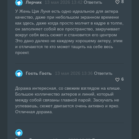
8
Лерчик
13 мая 2026 13:42
Ответить
У Жень Цзя Луня есть одно идеальное для актера
качество, даже при небольшом экранном времени
как здесь, даже когда просто молчит в кадре в толпе,
он заполняет собой все пространство, закручивает
вокруг себя весь сюжет и становится его центром
Это дано далеко не каждому хорошему актеру, этим
и отличаются те кто может тащить на себе весь
проект.
Гость Гость
13 мая 2026 13:36
Ответить
6
Дорама интересная, со свежим взглядом на клише.
Большое колличество актеров и линий, который
между собой связаны главной парой. Заскучать не
успеваешь, сюжет двигается очень активно и ярко.
Отличная дорама.