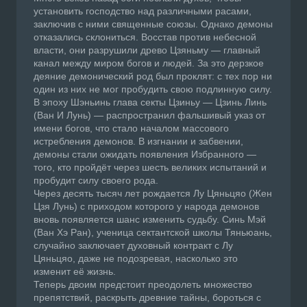
установить господство над различными расами,
заключив с ними священные союзы. Однако демоны
отказались склониться. Восстав против небесной
власти, они разрушили древо Цзяньму — главный
канал между миром богов и людей. За это дерзкое
деяние демонический род был проклят: с тех пор ни
один из них не мог пробудить свою подлинную силу.
В эпоху Шэньинь глава секты Цзиньу — Цзинь Линь
(Ван И Лунь) — распространил фальшивый указ от
имени богов, что стало началом массового
истребления демонов. В изгнании и забвении,
демоны стали ожидать появления Избранного —
того, кто пройдёт через шесть великих испытаний и
пробудит силу своего рода.
Через десять тысяч лет рождается Лу Цяньцяо (Жен
Цзя Лунь) с приходом которого у народа демонов
вновь появляется шанс изменить судьбу. Синь Мэй
(Ван Хэ Ран), ученица сектантской школы Тяньюань,
случайно заключает духовный контракт с Лу
Цяньцяо, даже не подозревая, насколько это
изменит её жизнь.
Теперь двоим предстоит преодолеть множество
препятствий, раскрыть древние тайны, бороться с