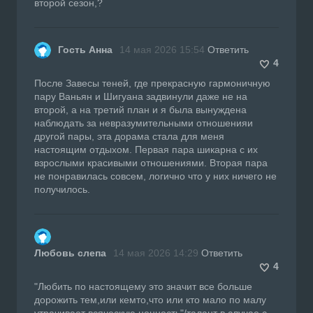
второй сезон,?
Гость Анна
14 мая 2026 15:54
Ответить
4
После Завесы теней, где прекрасную гармоничную
пару Ваньян и Шигуана задвинули даже не на
второй, а на третий план и я была вынуждена
наблюдать за невразумительными отношенияи
другой пары, эта дорама стала для меня
настоящим отдыхом. Первая пара шикарна с их
взрослыми красивыми отношениями. Вторая пара
не понравилась совсем, логично что у них ничего не
получилось.
Любовь слепа
14 мая 2026 14:29
Ответить
4
"Любить по настоящему это значит все больше
дорожить тем,или кемто,что или кто мало по малу
утрачивает всяческую ценность"/талант в случае с