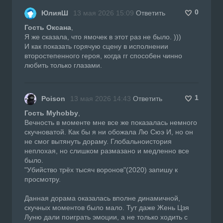
0
ЮлияШ
13 мая 2026 15:09
Ответить
Гость Оксана
,
Я же сказала, что ямочек в этот раз не было. )))
И как показать горячую сцену в исполнении
второстепенного героя, когда гг способен чинно
любить только глазами.
1
Poison
13 мая 2026 14:43
Ответить
Гость Myhobby
,
Вечность в моменте мне все же показалась немного
скучноватой. Как бы я ни обожала Лю Сюэ И, но он
не смог вытянуть дораму. Глобальноистория
неплохая, но слишком размазано и медленно все
было.
"Убийство трёх тысяч воронов"(2020) запишу к
просмотру.
Данная дорама оказалась вполне динамичной,
скучных моментов было мало. Тут даже Жень Цзя
Луню дали поиграть эмоции, а не только ходить с