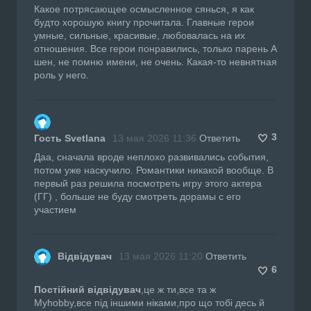
Какое потрясающее осмысленное сянься, я как
будто хорошую книгу прочитала. Главные герои
умные, сильные, красивые, любовалась на их
отношения. Все герои понравились, только парень А
шен, не помню имени, не очень. Какая-то невнятная
роль у него.
3
Гость Svetlana
13 мая 2026 11:36
Ответить
Даа, сначала вроде неплохо развивались события,
потом уже наскучило. Романтики никакой вообще. В
первый раз решила посмотреть игру этого актера
(ГГ) , больше не буду смотреть дорамы с его
участием
Відвідувач
13 мая 2026 11:20
Ответить
6
Постійний відвідувач
,це ж ти,все та ж
Myhobby,все під іншими ніками,про що тобі десь й