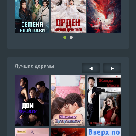
Лучшие дорамы
◀
▶