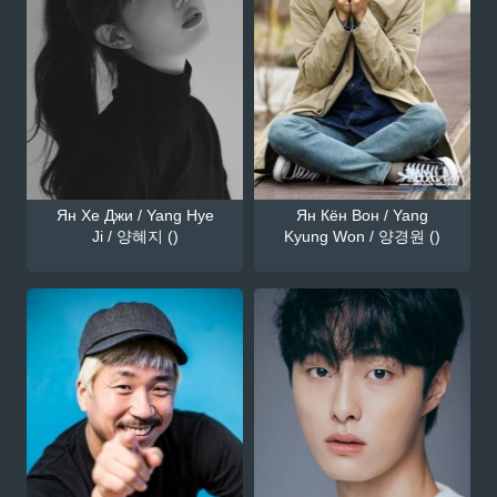
Ян Хе Джи / Yang Hye
Ян Кён Вон / Yang
Ji / 양혜지 ()
Kyung Won / 양경원 ()