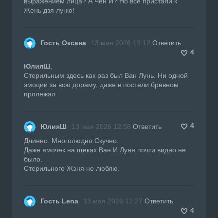
выражением лица? А Чен И? Но все пристали к
Жень дзя луню!
Гость Оксана
13 мая 2026 13:12
Ответить
4
ЮлияШ
,
Стерильным здесь как раз был Ван Лунь. Ни одной
эмоции за всю дораму, даже в постели бревном
пролежал.
4
ЮлияШ
13 мая 2026 12:58
Ответить
Длинно. Многолюдно.Скучно.
Даже ямочек на щеках Ван И Луня почти видно не
было.
Стерильного Жэня не люблю.
Гость Lena
13 мая 2026 12:27
Ответить
4