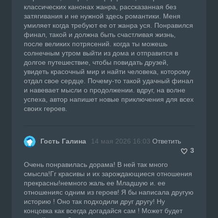
классических канонах жанра, рассказанная без
затягивания и не нужной здесь романтики. Меня
умиляет когда требуют ее от жанра уся. Понравился
финал, такой и должна быть счастливая жизнь,
после великих потрясений. когда ты можешь
солнечным утром выйти из дома и отправится в
долгое путешествие, чтобы повидать друзей,
увидеть красочный мир и найти человека, которому
отдал свое сердце. Почему-то такой удачный финал
и навевает мысли о продолжении. вдруг, на волне
успеха, автор напишет новые приключения для всех
своих героев.
Гость Галина
14 мая 2026 16:03
Ответить
3
Очень понравилась дорама! В ней так много
смысла!Гг красивы и их зарождающиеся отношения
прекрасны!немного жаль ее Младшую и. ее
отношенияс одним из героев! Я бы написала другую
историю ! Оно так подходили друг другу! Ну
концовка как всегда догадайся сам ! Может будет