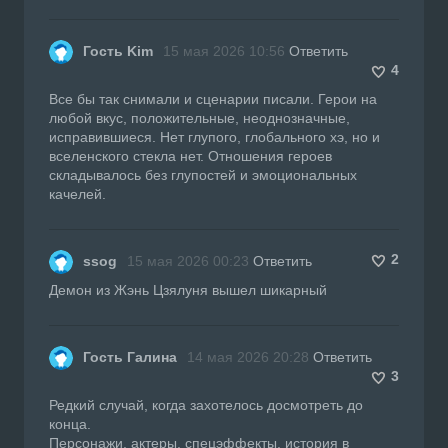
Гость Kim
15 мая 2026 10:56
Ответить
4
Все бы так снимали и сценарии писали. Герои на
любой вкус, положительные, неоднозначные,
исправившиеся. Нет глупого, глобального хэ, но и
вселенского стекла нет. Отношения героев
складывалось без глупостей и эмоциональных
качелей.
2
ssog
15 мая 2026 00:23
Ответить
Демон из Жэнь Цзялуня вышел шикарный
Гость Галина
14 мая 2026 20:28
Ответить
3
Редкий случай, когда захотелось досмотреть до
конца.
Персонажи, актеры, спецэффекты, история в