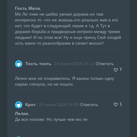
Гость Мила
,
Мо Ли тоже не шибко умная дорама-но там
интересно то -что не знаешь-кто реально жив а кто
нет, что будет в следующей серии и т.д. А Тут в
дораме-борьба и придворные интриги между тремя
людьми! И на этом все! Ну и еще принц Сюй злодей
хоть какое то разнообразие в сюжет вносит!
Тость тость
19 июня 2026 16:13
Ответить
7
Лично мне не понравилось. Я канеш только одну
серию глянула, но не пошло
1
Крот
19 июня 2026 16:09
Ответить
Лелик
,
Да все похожи. Но лучше чем мо ли