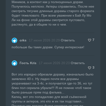
Миников, а контент как у полноценных дорам.
Получилось неплохо. Актеры справились. После нее
смотреть тягучие длинные дорамы старого формата
будет тяжеловато. При всем уважении к Бай Лу Мо
Ли на фоне этой дорамы смотрится пустовато,
растянуто, да в общем то ни о чем.
7
crks
17 июня 2026 20:29
Ответить
побольше бы таких дорам. Супер интересная!
Гость Kris
17 июня 2026 20:23
Ответить
3
Вот это изрядно обрезали дораму, изначально было
заявлено 40 с. Ну ладно почти все дорамы
укорачивают на 3-4с. и получается где-то 36, но тут
блин пол сериала убрали!!! Я не помню чтоб такое
было раньше прям под фильма...
Капец, вот это попадалово для всей съёмочной
группы и актеров, это кто ж их так подставил...
Понятно что дорама будет смотреться уже по