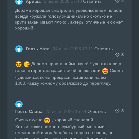
2
Ариша
5 июля 2026 17:40
Ответить
Дорама хорошая смотрела с удовольствием, власть
всегда кружила голову хищникам но сколько не
крути заканчивают плохо , актёры отличные и сюжет
хороший.
Гость Ната
24 июня 2026 13:11
Ответить
3
Дорама просто неймовірна!!Чудові актори,а
головні герої такі красиві,очей не відвести
Сюжет
чудовий,костюми прекрасні,всі зіграли на всі
1000.Раджу кожному обовязково до перегляду.
3
Гость Слава
23 июня 2026 15:24
Ответить
Очень вкусно
, хороший сценарий.
Хоть и сюжет немного сумбурный, местами
скомканный и игра/подбор актеров не очень, но
основную мысль смогли раскрыть. Концовка