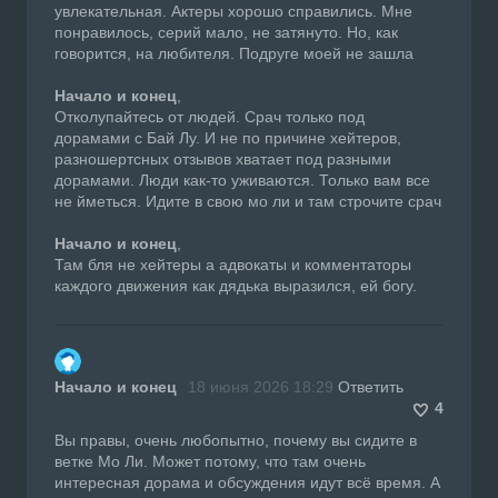
увлекательная. Актеры хорошо справились. Мне
понравилось, серий мало, не затянуто. Но, как
говорится, на любителя. Подруге моей не зашла
Начало и конец
,
Отколупайтесь от людей. Срач только под
дорамами с Бай Лу. И не по причине хейтеров,
разношертсных отзывов хватает под разными
дорамами. Люди как-то уживаются. Только вам все
не йметься. Идите в свою мо ли и там строчите срач
Начало и конец
,
Там бля не хейтеры а адвокаты и комментаторы
каждого движения как дядька выразился, ей богу.
Начало и конец
18 июня 2026 18:29
Ответить
4
Вы правы, очень любопытно, почему вы сидите в
ветке Мо Ли. Может потому, что там очень
интересная дорама и обсуждения идут всё время. А