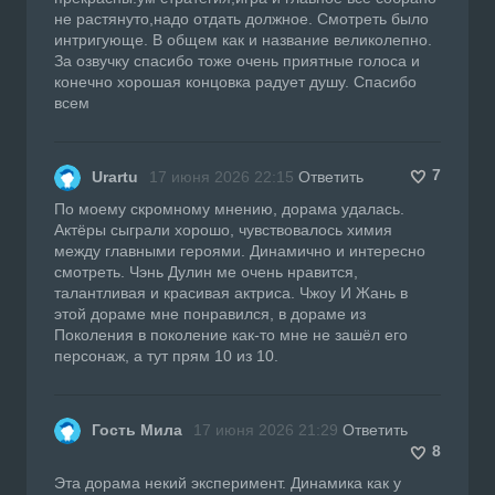
не растянуто,надо отдать должное. Смотреть было
интригующе. В общем как и название великолепно.
За озвучку спасибо тоже очень приятные голоса и
конечно хорошая концовка радует душу. Спасибо
всем
7
Urartu
17 июня 2026 22:15
Ответить
По моему скромному мнению, дорама удалась.
Актёры сыграли хорошо, чувствовалось химия
между главными героями. Динамично и интересно
смотреть. Чэнь Дулин ме очень нравится,
талантливая и красивая актриса. Чжоу И Жань в
этой дораме мне понравился, в дораме из
Поколения в поколение как-то мне не зашёл его
персонаж, а тут прям 10 из 10.
Гость Мила
17 июня 2026 21:29
Ответить
8
Эта дорама некий эксперимент. Динамика как у