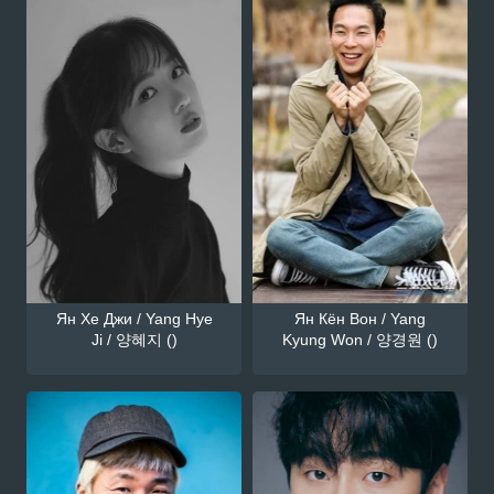
Ян Хе Джи / Yang Hye
Ян Кён Вон / Yang
Ji / 양혜지 ()
Kyung Won / 양경원 ()