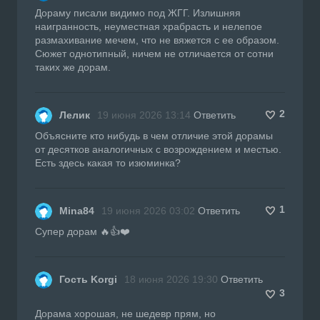
Дораму писали видимо под ЖГГ. Излишняя
наигранность, неуместная храбрасть и нелепое
размахивание мечем, что не вяжется с ее образом.
Сюжет однотипный, ничем не отличается от сотни
таких же дорам.
2
Лелик
19 июня 2026 13:14
Ответить
Объясните кто нибудь в чем отличие этой дорамы
от десятков аналогичных с возрождением и местью.
Есть здесь какая то изюминка?
1
Mina84
19 июня 2026 03:02
Ответить
Супер дорам 🔥👍❤️
Гость Korgi
18 июня 2026 19:30
Ответить
3
Дорама хорошая, не шедевр прям, но