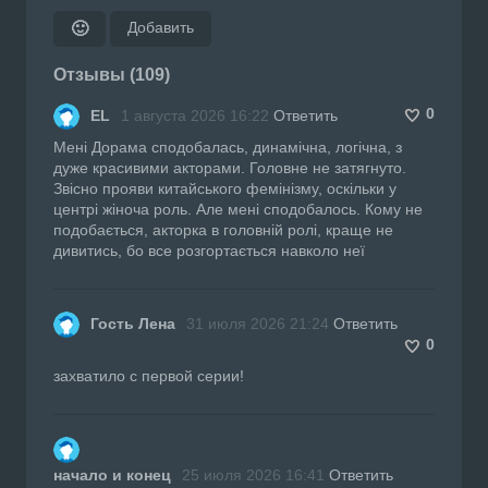
Добавить
🙂
Отзывы (109)
0
EL
1 августа 2026 16:22
Ответить
Мені Дорама сподобалась, динамічна, логічна, з
дуже красивими акторами. Головне не затягнуто.
Звісно прояви китайського фемінізму, оскільки у
центрі жіноча роль. Але мені сподобалось. Кому не
подобається, акторка в головній ролі, краще не
дивитись, бо все розгортається навколо неї
Гость Лена
31 июля 2026 21:24
Ответить
0
захватило с первой серии!
начало и конец
25 июля 2026 16:41
Ответить