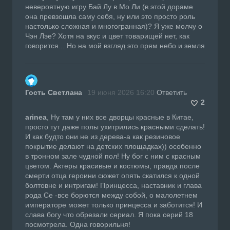
невероятную игру Бай Лу в Мо Ли (в этой дораме
она превзошла саму себя, ну или это просто роль
настолько сложная и многогранная)? Я уже молчу о
Чэн Лэе? Хотя на вкус и цвет товарищей нет, как
говорится... Но на мой взгляд это прям небо и земля
Гость Светлана
19 июня 2026 16:20
Ответить
2
arinea
, Ну там у них все дворцы красные в Китае,
просто тут даже полы ухитрились красными сделать!
И как будто они не из дерева-а как резиновое
покрытие делают на детских площадках)) особенно
в тронном зале чудной пол! Ну бог с ним с красным
цветом. Актеры красивые и костюмы, правда после
смерти отца героини сюжет опять скатился к одной
болтовне и интригам! Принцесса, наставник и глава
рода Се -все борются между собой, о малолетнем
императоре может только принцесса и заботится! И
слава богу что обрезали сериал. Я пока серий 18
посмотрела. Одна говорильня!