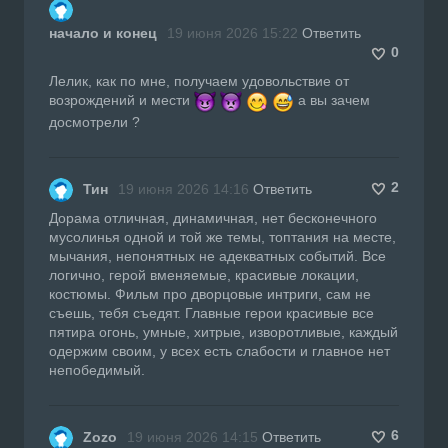
начало и конец
19 июня 2026 15:22
Ответить
0
Лелик, как по мне, получаем удовольствие от
возрождений и мести
а вы зачем
досмотрели ?
2
Тин
19 июня 2026 14:16
Ответить
Дорама отличная, динамичная, нет бесконечного
мусолинья одной и той же темы, топтания на месте,
мычания, непонятных не адекватных событий. Все
логично, герой вменяемые, красивые локации,
костюмы. Фильм про дворцовые интриги, сам не
съешь, тебя съедят. Главные герои красивые все
пятира огонь, умные, хитрые, изворотливые, каждый
одержим своим, у всех есть слабости и главное нет
непобедимый.
6
Zozo
19 июня 2026 14:15
Ответить