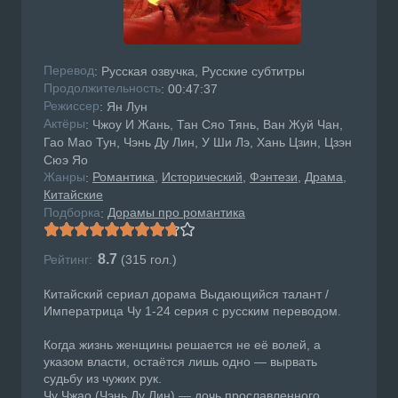
Перевод
: Русская озвучка, Русские субтитры
Продолжительность
: 00:47:37
Режисcер
: Ян Лун
Актёры
: Чжоу И Жань, Тан Сяо Тянь, Ван Жуй Чан,
Гао Мао Тун, Чэнь Ду Лин, У Ши Лэ, Хань Цзин, Цзэн
Сюэ Яо
Жанры
Романтика
Исторический
Фэнтези
Драма
:
Китайские
Подборка
Дорамы про романтика
:
8.7
Рейтинг:
(
315
гол.)
Китайский сериал дорама Выдающийся талант /
Императрица Чу 1-24 серия с русским переводом.
Когда жизнь женщины решается не её волей, а
указом власти, остаётся лишь одно — вырвать
судьбу из чужих рук.
Чу Чжао (Чэнь Ду Лин) — дочь прославленного