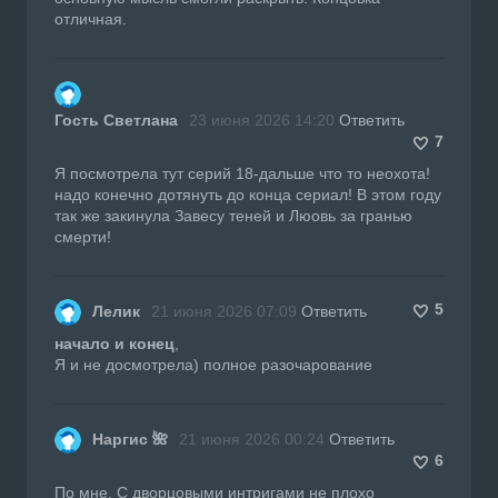
отличная.
Гость Светлана
23 июня 2026 14:20
Ответить
7
Я посмотрела тут серий 18-дальше что то неохота!
надо конечно дотянуть до конца сериал! В этом году
так же закинула Завесу теней и Люовь за гранью
смерти!
5
Лелик
21 июня 2026 07:09
Ответить
начало и конец
,
Я и не досмотрела) полное разочарование
Наргис 🌺
21 июня 2026 00:24
Ответить
6
По мне, С дворцовыми интригами не плохо