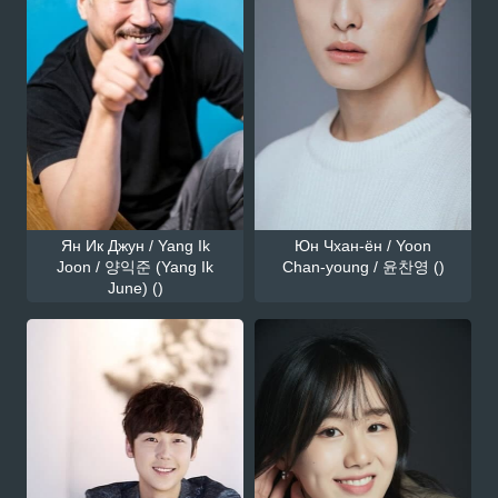
Ян Ик Джун / Yang Ik
Юн Чхан-ён / Yoon
Joon / 양익준 (Yang Ik
Chan-young / 윤찬영 ()
June) ()