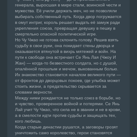
генерала, выросшая в мире стали, воинской чести и
мужества. Её учили держать меч, но не позволяли
выбирать собственный путь. Когда двор погружается
в омут интриг, король решает выдать её замуж ради
укрепления союза, превращая девушку в пешку в
смертельно опасной политической игре.
Но Чу Чжао не готова склонить голову. Решив взять
судьбу в свои руки, она покидает стены дворца и
оказывается втянутой в вихрь мятежей и войн. На
пути к свободе она встречает Се Янь Лая (Чжоу И
Жан) — когда-то безвестного солдата, но с душой,
опалённой прошлым и мечом, выкованным болью.
Их знакомство становится началом великого пути —
от фронтов до дворцовых покоев, где улыбка может
стоить жизни, а предательство скрывается за
словами верности.
Между ними рождается не только союз в борьбе, но
и чувство, проверенное войной и потерями. Се Янь
Лай учит Чу Чжао, что сила не в звании и не в крови,
а в смелости идти против судьбы и защищать тех,
кого любишь.
Когда старые династии рушатся, а заговоры грозят
уничтожить само королевство, герои становятся