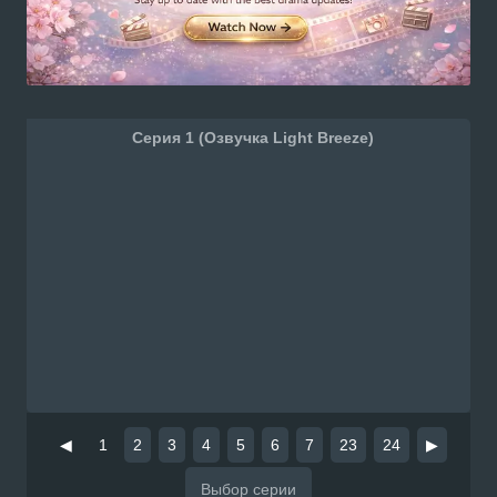
Серия 1 (Озвучка Light Breeze)
◀
1
2
3
4
5
6
7
23
24
▶