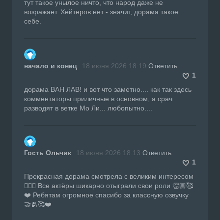
тут такое унылое ничто, что народ даже не
возражает. Хейтеров нет - значит, дорама такое
себе.
начало и конец
18 июня 2026 18:19
Ответить
1
дорама ВАН ЛАВ! и вот что заметно.... как так здесь
комментаторы приличные в основном, а срач
разводят в ветке Мо Ли... любопытно....
Гость Ольчик
18 июня 2026 18:13
Ответить
1
Прекрасная дорама смотрела с великим интересом
👍🏼🔥 Все актёры шикарно отыграли свои роли 👏🏼🥰
❤️ Ребятам огромное спасибо за классную озвучку
🤝🫂🥰❤️