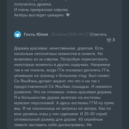
получилось драмка.
И очень прекрасная озвучка.
Актёры выглядят шикарно. 💖
Гость Юлия
20 июня 2026 09:27
Ответить
3
Дорама красивая, качественная, дорогая. Есть
несколько непонятных моментов в сюжете. Но
возможно из за озвучки. Попробую пересмотреть
некоторые моменты в других ощвучках. Например
так и не поняла, когда ГГм поскакал догонять ГГж,
уезавшую на границу к больному отцу. Был сюжет,
Се ЯньФань делает акцент, что что о не так с
предоставленной Сё ЯньЛаю лошадью. И никакого
развития. Что не отнимеш- очень красивая дорама.
Я в большинстве дорам залипаю на костюмы
мужских персонажей. А здесь костюмы ГГМ ну прям
вау. Я не поклонница ни актрисы ни актера. Как по
мне уровень игры у них одинаков. И 25-30 серий
оптимальный размер для дорам. 40 серийные
тяжело заставить себя досматривать. Не