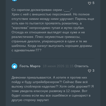
5
Со скрипом досматриваю серии -___-"
Хрен с ней с внешностью персонажей. Но полное
отсутствие химии между ними удручает. Парень еще
хоть как-то пытается проявлять романтику, а
"королева" непроходимо тупая и жутко грубая.
Отсюда их отношения выглядят еще хуже и не
реалистичнее. Плюс неуместные гримассы,
странные диалоги, упирающиеся в одни и те же
шаблоны. Когда начнут выпускать хорошие дорамы
с адекватными ГГ?
Гость Марго
18 июня 2026 11:15
Ответить
3
Девчонки прикалываются. А хотите я против них
пойду и буду штрейкбрехером?! Сейчас Вам всё
выложу спойлеров наделаю?! Хотя себе дороже!!! Я
тоже увидела классную развязку в 12 серии. Вот
будет хохма если мы все ошибёмся и сценарист в
другую сторону зарулит.