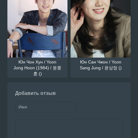
Юн Чон Хун / Yoon
Юн Сан Чжон / Yoon
Jong Hoon (1984) / 윤종
Sang Jung / 윤상정 ()
훈 ()
Добавить отзыв