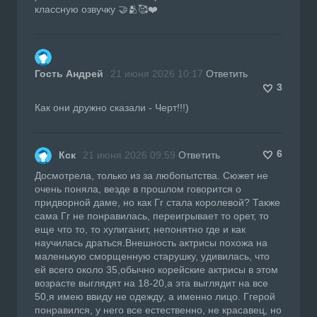
классную озвучку 🤝🫂🥰❤️
Гость Андрей
21 июня 2026 10:17
Ответить
3
Как они дружно сказали - Черт!!!)
6
Кск
21 июня 2026 09:59
Ответить
Досмотрела, только из за любопытства. Сюжет не
очень поняла, везде в прошлом говорится о
придворной даме, но как Гг стала королевой? Также
сама Гг не понравилась, переигрывает то орет, то
еще что то, то хулиганит, непонятно где и как
научилась драться.Внешность актрисы похожа на
маленькую сморщенную старушку, удивилась, что
ей всего около 35,обычно корейские актрисы в этом
возрасте выглядят на 18-20,а эта выглядит на все
50,я имею ввиду не одежду, а именно лицо. Ггерой
понравился, у него все естественно, не красавец, но