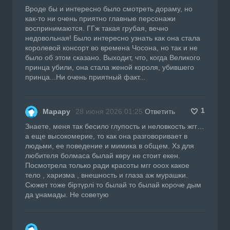
Вроде бы и интересно было смотреть дораму, но
как-то ни очень приятно главные персонажи
воспринимаются. ГГж такая грубая, вечно
недовольная! Было интересно узнать как она стала
королевой консорт во времена Чосона, но так и не
было об этом сказано. Выходит, что, когда Великого
принца убили, она стала женой короля, убившего
принца...Ни очень приятный факт...
1
Марару
28 июня 2026 01:25
Ответить
Знаете, меня так бесило глупость и неловкость жгг…
а еще высокомерие, то как она разговоривает в
людьми, ее поведение и мимика в общем. Хз для
любителя болмаса былай көру не стоит екен.
Посмотрела только ради красоты мгг ооох какое
тело , харизма , внешность и глаза аж мурашки.
Сюжет тоже біртүрлі то былай то былай короче дым
да ұнамады. Не советую