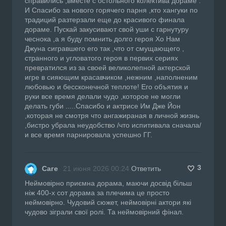
справились ,вместе с остольного колектива дораме .
И Спасибо за нового горячего парня ,кто хангуки по
традиций разтерзали еще до красивого финала
дораме. Пускай закусивают свой уши с гарнутуру
чеснока ,а я буду помнить долго героя Хо Нам
Джуна сигравшего его так ,что от смущающего ,
странного и угловатого героя в первих сериях
превратился из за своей великолепной актерской
игре в сияющим красавчиком ,нежним ,наполненим
любовью и бессконечной теплоте! Его объятия и
руки все время делали чудо ,которое не могли
делать губи .....Спасибо и актрисе Им Дже Йон
,которая не смотря что ангажираная в личной жизнь
,бистро убрала неудобство /что испитивала сначала/
и все время парнировала успешно ГГ.
3
Саге
21 июня 2026 00:24
Ответить
Неймовірно приємна дорама, маючи досвід більш
ніж 400-х сот дорама за плечима це просто
неймовірно. Чудовий сюжет, неймовірні актори які
чудово зіграли свої ролі. Та неймовірний фінал.