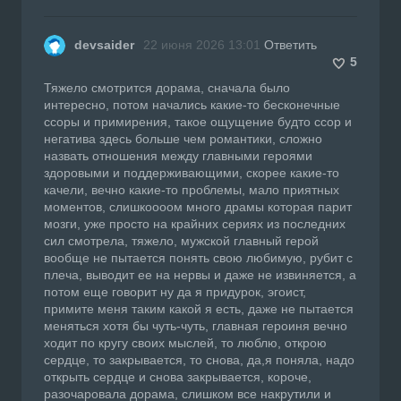
devsaider
22 июня 2026 13:01
Ответить
5
Тяжело смотрится дорама, сначала было
интересно, потом начались какие-то бесконечные
ссоры и примирения, такое ощущение будто ссор и
негатива здесь больше чем романтики, сложно
назвать отношения между главными героями
здоровыми и поддерживающими, скорее какие-то
качели, вечно какие-то проблемы, мало приятных
моментов, слишкоооом много драмы которая парит
мозги, уже просто на крайних сериях из последних
сил смотрела, тяжело, мужской главный герой
вообще не пытается понять свою любимую, рубит с
плеча, выводит ее на нервы и даже не извиняется, а
потом еще говорит ну да я придурок, эгоист,
примите меня таким какой я есть, даже не пытается
меняться хотя бы чуть-чуть, главная героиня вечно
ходит по кругу своих мыслей, то люблю, открою
сердце, то закрывается, то снова, да,я поняла, надо
открыть сердце и снова закрывается, короче,
разочаровала дорама, слишком все накрутили и