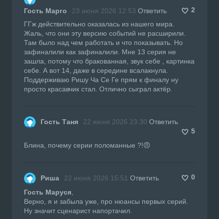
2
Гость Марго
23 июня 2026 12:53
Ответить
ГГж действительно оказалась из нашего мира.
Жаль, что они эту версию событий не расширили.
Там было над чем работать и что показывать. Но
зафиналили как зафиналили. Мне 13 серия не
зашла, потому что бракованная, звук себе , картинка
себе. А вот 14, даже в середине всалакнула.
Поддерживаю Ришу Ча Се Ге прям к финалу ну
просто красавчик стал. Отлично сыграл актёр.
Гость Таня
22 июня 2026 23:30
Ответить
5
Блина, почему серии поломанные ?!😠
0
Риша
22 июня 2026 15:51
Ответить
Гость Маруся
,
Верно, я и забыла уже, про нюансы первых серий.
Ну значит сценарист напортачил.