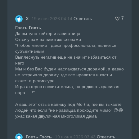
7
Х
19 июня 2026 04:14
Ответить
Гость Гость
,
Да вы тупо хейтер и завистница!
Отвечу вам вашими же словами:
"Любое мнение , даже профессионала, является
субъективным
Выплеснуть негатив еще не значит избавиться от
него
Мы и без Вас будем наслаждаться дорамой, я давно
не встречала дораму, где все нравится и каст и
сюжет и режиссура
Игра актеров восхитительна, на редкость красивая
пара … !"
А ваш этот отзыв напишу под Мо Ли, где вы тыкаете
людей что если "не нравицца проходите мимо" 😉😂
ужас какая двуличная многоликая дама
Гость Гость
19 июня 2026 03:43
Ответить