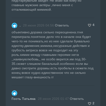
пидстаркуватым зайдёт. Не знаю как кому но
главные мужские актёры ,лично меня с
отталкивающей мимикой.
4
.
28 июня 2026 04:56
Ответить
объективно,дорама сильно переоценена.ггня
переиграла.понятное дело что в начале она будет
чего-то не понимать,но из нее сделали буквально
идиотку.движение,мимика,несуразные действия и
грубость актриса вовсе не подходит на эту
роль.химии между главными героями нет.в
,,наивнуюлюбовь,, не особо верится.им под 30-
35.сюжет слишком банальный.особенно если вы
давно смотрите дорамы.есть пробелы в сюжете.под
конец вовсе нудно.единственное что не сильно
мешает глазу-внешность гг
Гость Татьяна
28 июня 2026 01:47
Ответить
2