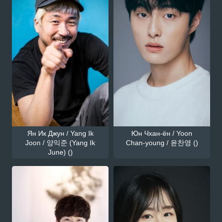
Ян Ик Джун / Yang Ik
Юн Чхан-ён / Yoon
Joon / 양익준 (Yang Ik
Chan-young / 윤찬영 ()
June) ()