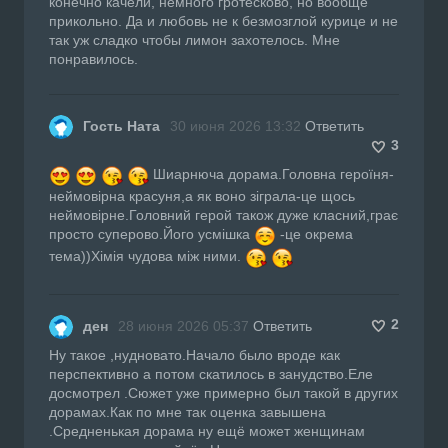
конечно качели, немного гротесково, но вообще
прикольно. Да и любовь не к безмозглой курице и не
так уж сладко чтобы лимон захотелось. Мне
понравилось.
Гость Ната
30 июня 2026 13:32
Ответить
3
Шиарнюча дорама.Головна героїня-
неймовірна красуня,а як воно зіграла-це щось
неймовірне.Головний герой також дуже класний,грає
просто суперово.Його усмішка
-це окрема
тема))Хімія чудова між ними.
2
ден
28 июня 2026 05:37
Ответить
Ну такое ,нудновато.Начало было вроде как
перспективно а потом скатилось в занудство.Еле
досмотрел .Сюжет уже примерно был такой в других
дорамах.Как по мне так оценка завышена
.Средненькая дорама ну ещё может женщинам