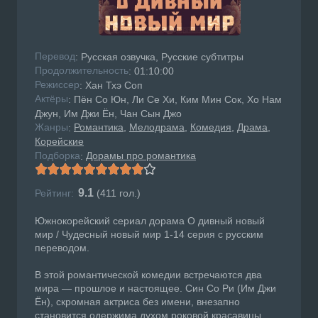
Перевод
: Русская озвучка, Русские субтитры
Продолжительность
: 01:10:00
Режисcер
: Хан Тхэ Соп
Актёры
: Пён Со Юн, Ли Се Хи, Ким Мин Сок, Хо Нам
Джун, Им Джи Ён, Чан Сын Джо
Жанры
Романтика
Мелодрама
Комедия
Драма
:
Корейские
Подборка
Дорамы про романтика
:
9.1
Рейтинг:
(
411
гол.)
Южнокорейский сериал дорама О дивный новый
мир / Чудесный новый мир 1-14 серия с русским
переводом.
В этой романтической комедии встречаются два
мира — прошлое и настоящее. Син Со Ри (Им Джи
Ён), скромная актриса без имени, внезапно
становится одержима духом роковой красавицы