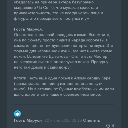
убедилась на примере актёра безупречно
сыгравшего Ча Се Ге, что мужская красота и
привлекательность, это не всегда черты лица и
фигура, это прежде всего поступки и ум.
Гость Маруся
,
Она стала королевой находясь в коме. Вспомните,
она по сюжету просто сидит в наряде королевы в
комнате, где нет ни дуновения ветерка ни звука. Это
тюрьма для израненной души, где нет ничего кроме
покоя. Вспомните Булгакова - Он, то есть Мастер,
не заслужил счастья он заслужил покоя. Правда у
него там домик и садик вокруг.
Кстати , есть ещё один посыл к Алому сердцу Кёре
(шрам, маска, он принц изгнанник, она по сути
никто). Но в отличии от Лунных влюблённых им дали
шанс встретится в нашем современном мире.
Гость Маруся
22 июня 2026 02:15
Ответить
4