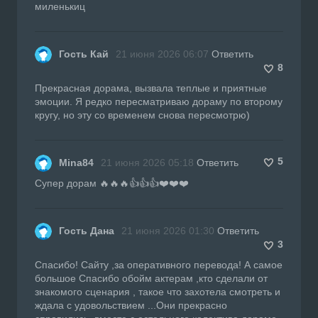
миленькиц
Гость Кай
21 июня 2026 06:07
Ответить
8
Прекрасная дорама, вызвала теплые и приятные
эмоции. Я редко пересматриваю дораму по второму
кругу, но эту со временем снова пересмотрю)
5
Mina84
21 июня 2026 05:18
Ответить
Супер дорам 🔥🔥🔥👍👍👍❤️❤️❤️
Гость Дана
21 июня 2026 01:30
Ответить
3
Спасибо! Сайту ,за оперативного перевода! А самое
большое Спасибо обойм актерам ,кто сделали от
знакомого сценария , такое что захотела смотреть и
ждала с удовольствием ...Они прекрасно