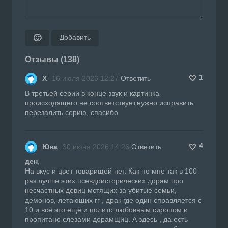
Добавить
🙂
Отзывы (138)
1
Х
16 июля 2026 12:27
Ответить
В третьей серии в конце звук и картинка
происходящего не соответствует,нужно исправить
перезалить серию, спасибо
4
Юна
30 июня 2026 14:26
Ответить
ден
,
На вкус и цвет товарищей нет. Как по мне так в 100
раз лучше этих псевдоисторических дорам про
несчастных девиц мстящих за убитые семьи,
демонов, летающих гг , драк где один справляется с
10 и всё это ещё и полито любовным сиропом и
пропитано слезами дорамщиц. А здесь , да есть