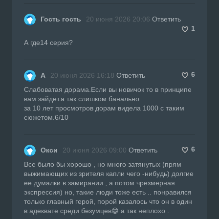
Гость гость
20 июня 2026 20:06
Ответить
1
А где14 серия?
6
А
20 июня 2026 16:18
Ответить
Слабоватая дорама.Если вы новичок то в принципе
вам зайдет.а так слишком банально
за 10 лет просмотров дорам видела 1000 с таким
сюжетом.6/10
6
Окси
20 июня 2026 09:00
Ответить
Все было бы хорошо , но много затянутых (прям
выжимающих из зрителя капли чего -нибудь) долгие
ее думалки в замирании , а потом чрезмерная
экспрессия) но, такие люди тоже есть .. понравился
только главный герой, порой казалось что он в один
в адеквате среди безумцев😁 а так неплохо .