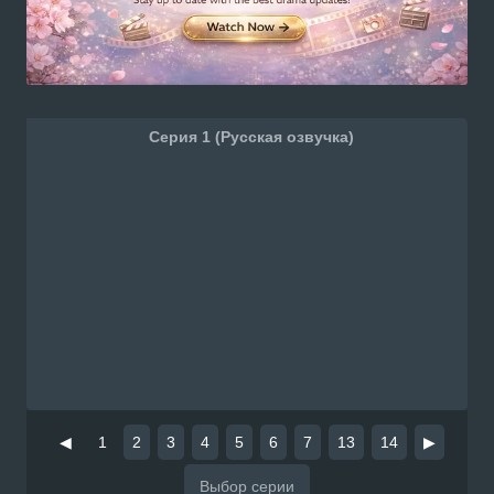
Серия 1 (Русская озвучка)
◀
1
2
3
4
5
6
7
13
14
▶