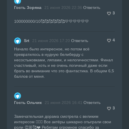
Гость Зоряна
21 июня 2026 22:36
Ответить
3
100000000/10🥰🥰🥰🥰🥰🥰💛💛💛💛💛💛
4
Srt
21 июня 2026 17:20
Ответить
Начало было интересное, но потом всё
превратилось в нудную белиберду с
несостыковками, ляпами, и нелогичностями. Финал
счастливый, хоть и не очень логичный даже если
брать во внимание что это фантастика. В общем 6,5
баллов от меня.
Гость Ольчик
21 июня 2026 16:41
Ответить
3
Замечательная дорама смотрела с великим
интересом 👍🏼🔥 Все актёры шикарно отыграли свои
роли 👏🏼🥰❤️ Ребятам огромное спасибо за