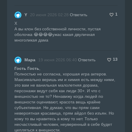
1
Y
20 июня 2026 02:28
Ответить
X
А вы клон без собственной личности, пустая
оболочка 😂😂😂😂ужас какая двуличная
многоликая дама
13
Мара
19 июня 2026 06:40
Ответить
Гость Гость
,
Полностью не согласна, хорошая игра актеров.
Максимально веришь им и химия есть между ними,
это вам не ванильная малолетняя дорама,
персонажи ведут себя как люди 30+. И что с
внешностью не то? Ненавижу когда людей по
внешности оценивают, красота вещь крайне
субъективная. Не думаю, что вы прям сами
невероятная красавица, прям айдол без изъян. Но
кому то вы нравитесь а кому то нет. Только
несчастливый человек, неуверенный в себе будет
цепляться к внешности.