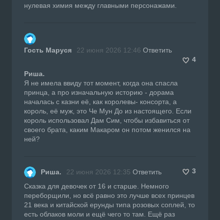
нулевая химия между главными персонажами.
Гость Маруся
22 июня 2026 12:46
Ответить
4
Риша.
Я не имела ввиду тот момент, когда она спасла
принца, а про изначальную историю - дорама
началась с казни её, как королевы- консорта, а
король, её муж, это Че Мун До из настоящего. Если
король использовал Дам Сим, чтобы избавиться от
своего брата, каким Макаром он потом женился на
ней?
3
Риша.
22 июня 2026 12:35
Ответить
Сказка для девочек от 16 и старше. Немного
переборщили, но всё равно это лучше всех принцев
21 века и китайской ерунды типа розовых соплей, то
есть облаков моли и ещё чего то там. Ещё раз