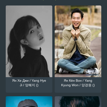
Ян Хе Джи / Yang Hye
Ян Кён Вон / Yang
Ji / 양혜지 ()
Kyung Won / 양경원 ()