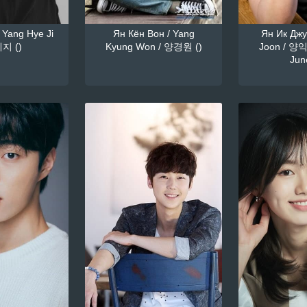
 Yang Hye Ji
Ян Кён Вон / Yang
Ян Ик Джун
지 ()
Kyung Won / 양경원 ()
Joon / 양익
June