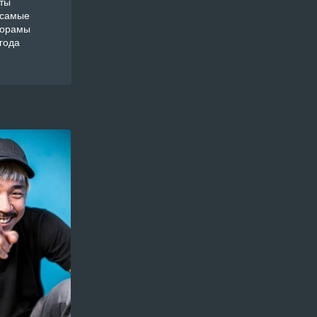
ты
 самые
дорамы
года