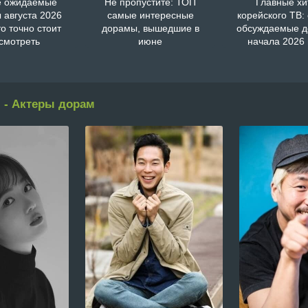
 ожидаемые
Не пропустите: ТОП
Главные хи
 августа 2026
самые интересные
корейского ТВ:
то точно стоит
дорамы, вышедшие в
обсуждаемые 
смотреть
июне
начала 2026 
 - Актеры дорам