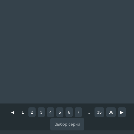
◀
1
2
3
4
5
6
7
...
35
36
▶