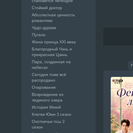
становится легендой
Стойкий доктор
Абсолютная ценность
романтики
Чудо-дураки
Пугало
Жена принца XXI века
Благородный Чэнь и
прекрасная Цзинь
Пара, созданная на
небесах
Сегодня тоже всё
распродано
Очарование
Возрождение из
ледяного озера
История Миюй
Клетки Юми 3 сезон
Охотничьи псы 2
сезон