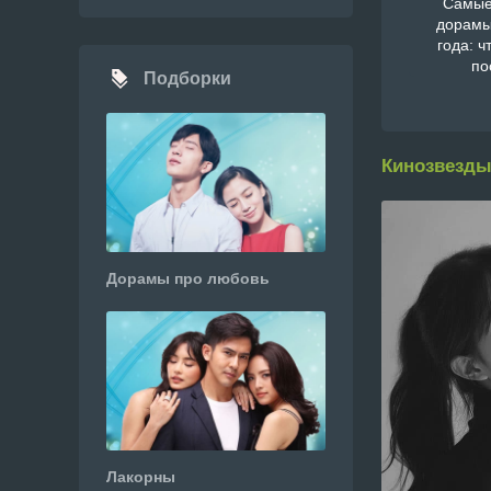
Самые
дорамы
года: ч
по
Подборки
Кинозвезды
Дорамы про любовь
Лакорны