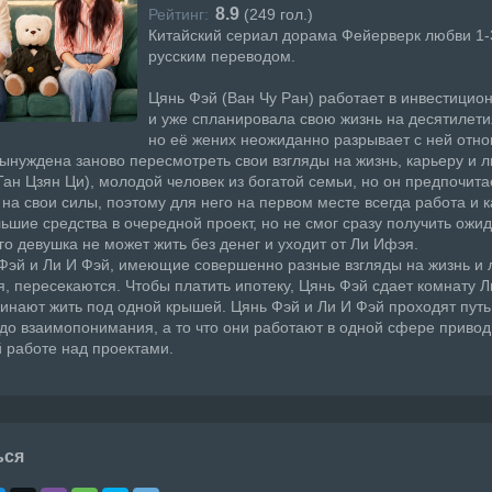
8.9
Рейтинг:
(
249
гол.)
Китайский сериал дорама Фейерверк любви 1-
русским переводом.
Цянь Фэй (Ван Чу Ран) работает в инвестицио
и уже спланировала свою жизнь на десятилети
но еë жених неожиданно разрывает с ней отн
ынуждена заново пересмотреть свои взгляды на жизнь, карьеру и 
Тан Цзян Ци), молодой человек из богатой семьи, но он предпочита
 на свои силы, поэтому для него на первом месте всегда работа и 
ьшие средства в очередной проект, но не смог сразу получить ож
го девушка не может жить без денег и уходит от Ли Ифэя.
Фэй и Ли И Фэй, имеющие совершенно разные взгляды на жизнь и 
я, пересекаются. Чтобы платить ипотеку, Цянь Фэй сдает комнату Л
чинают жить под одной крышей. Цянь Фэй и Ли И Фэй проходят путь
до взаимопонимания, а то что они работают в одной сфере привод
 работе над проектами.
ься