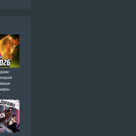
орам
мперия
самые
мьеры