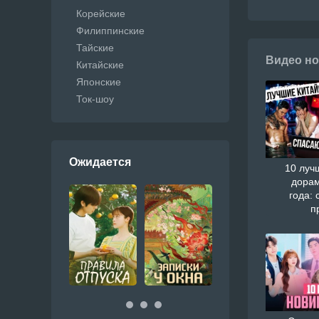
Корейские
Филиппинские
Тайские
Видео но
Китайские
Японские
Ток-шоу
Ожидается
10 луч
дорам
года: 
п