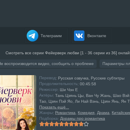
Телеграмм
Вконтакте
Смотреть все серии Фейерверк любви [1 - 36 серии из 36] онлай
Не воспроизводится видео, сообщить о проблеме
Параметры п
Перевод
: Русская озвучка, Русские субтитры
Продолжительность
: 00:45:58
Режисcер
: Ши Чэн Е
Актёры
: Тань Цзянь Цы, Ван Чу Жань, Шао Вэй
Тао, Цзян Пэй Яо, Ли Най Вэнь, Цзян Янь, Ян 
Показать ещё...
Жанры
Романтика
Комедия
Драма
Китайски
:
Подборка
Дорамы про романтика
: