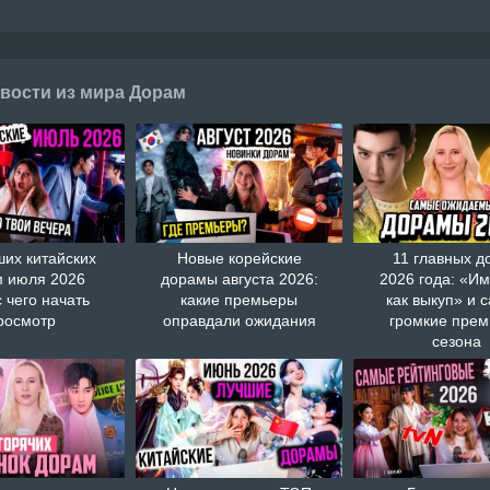
вости из мира Дорам
ших китайских
Новые корейские
11 главных д
 июля 2026
дорамы августа 2026:
2026 года: «И
с чего начать
какие премьеры
как выкуп» и 
росмотр
оправдали ожидания
громкие пре
сезона