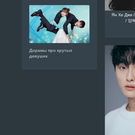
Ян Хе Джи /
/ 양혜
Дорамы про крутых
девушек