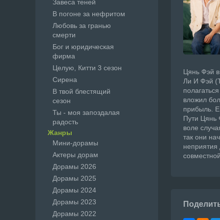
Завеса теней
В погоне за нефритом
Любовь за гранью
смерти
Бог и юридическая
фирма
Целую, Китти 3 сезон
Цянь Фэй в
Сирена
Ли И Фэй (
полагаться
В твой блестящий
вложил бол
сезон
прибыль. Е
Ты - моя запоздалая
Пути Цянь 
радость
воле случа
Жанры
так они на
Мини-дорамы
неприятия 
Актеры дорам
совместной
Дорамы 2026
Дорамы 2025
Дорамы 2024
Дорамы 2023
Поделит
Дорамы 2022