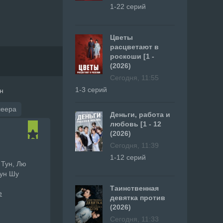
1-22 серий
Цветы
расцветают в
роскоши [1 -
(2026)
Сегодня, 11:55
1-3 серий
н
леера
Деньги, работа и
любовь [1 - 12
(2026)
Сегодня, 11:39
1-12 серий
 Тун, Лю
Тун Шу
Таинственная
е
девятка против
(2026)
Сегодня, 11:33