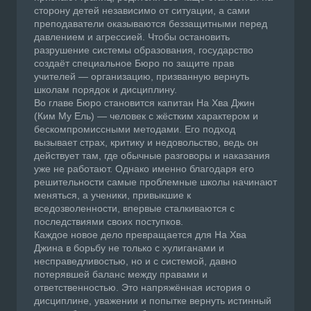
сторону детей независимо от ситуации, а сами
преподаватели оказываются беззащитными перед
давлением и агрессией. Чтобы остановить
разрушение системы образования, государство
создаёт специальное Бюро по защите прав
учителей — организацию, призванную вернуть
школам порядок и дисциплину.
Во главе Бюро становится капитан На Хва Джин
(Ким Му Ель) — человек с жёстким характером и
бескомпромиссными методами. Его подход
вызывает страх, критику и недовольство, ведь он
действует там, где обычные разговоры и наказания
уже не работают. Однако именно благодаря его
решительности самые проблемные школы начинают
меняться, а ученики, привыкшие к
вседозволенности, впервые сталкиваются с
последствиями своих поступков.
Каждое новое дело превращается для На Хва
Джина в борьбу не только с хулиганами и
несправедливостью, но и с системой, давно
потерявшей баланс между правами и
ответственностью. Это напряжённая история о
дисциплине, уважении и попытке вернуть истинный