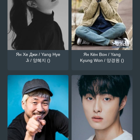
Ян Хе Джи / Yang Hye
Ян Кён Вон / Yang
Ji / 양혜지 ()
Kyung Won / 양경원 ()