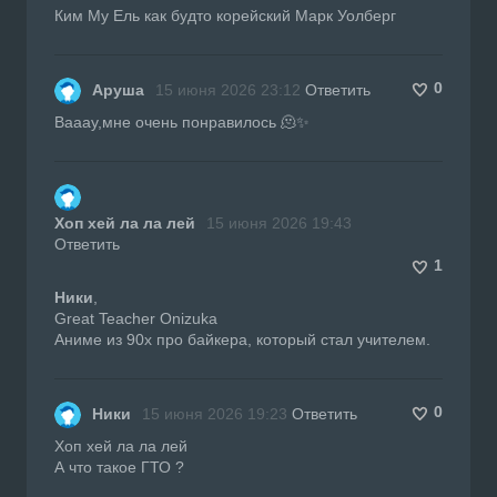
Ким Му Ель как будто корейский Марк Уолберг
0
Аруша
15 июня 2026 23:12
Ответить
Вааау,мне очень понравилось 🫠✨
Хоп хей ла ла лей
15 июня 2026 19:43
Ответить
1
Ники
,
Great Teacher Onizuka
Аниме из 90х про байкера, который стал учителем.
0
Ники
15 июня 2026 19:23
Ответить
Хоп хей ла ла лей
А что такое ГТО ?