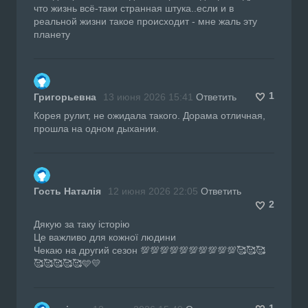
что жизнь всё-таки странная штука..если и в
реальной жизни такое происходит - мне жаль эту
планету
1
Григорьевна
13 июня 2026 15:41
Ответить
Корея рулит, не ожидала такого. Дорама отличная,
прошла на одном дыхании.
Гость Наталія
12 июня 2026 22:05
Ответить
2
Дякую за таку історію
Це важливо для кожної людини
Чекаю на другий сезон 💯💯💯💯💯💯💯💯💯💯🥰🥰🥰
🥰🥰🥰🥰🥰🩵💛
1