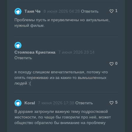
1
Таня Че
8 июня 2026 04:28
Ответить
Проблемы пусть и преувеличены но актуальные,
нужный фильм.
Стояпова Кристина
7 июня 2026 23:14
Ответить
0
я походу слишком впечатлительная, потому что
опять переживаю из-за каких-то вымышленных
людей :(
5
Koral
7 июня 2026 17:38
Ответить
В дораме затронули важную тему подростковой
жестокости, по чаще бы говорили про неё, может
общество обратило бы внимание на проблему