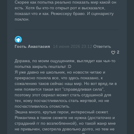
Скорее как попытка реально показать мир какой он
есть. Хотя бы кто-то открыл рот и высказался,
показал что и как. Режиссеру браво. И сценаристу
поклон.
Гость Анастасия
14 июня 2026 23:12
Ответить
2
Дорама, по моим ощущениям, выглядит как чья-то
попытка закрыть гештальт :D
Я уже давно не школьник, но новости читаю и
прекрасно поняла все, что здесь показано, к
сожалению таков сейчас наш мир. Но вот вряд ли в
нем появится такая вот "справедливая сила",
поэтому этот сериал может стать отдушиной для
тех, кому посчастливилось стать жертвой, но не
посчастливилось отомстить.
Экшна много, крутые герои, интересный сюжет.
Романтика в таком сюжете не нужна (достаточно и
страданий гг по возлюбленной), но такой жанр мне
не привычен, смотрела довольно долго, но тем не