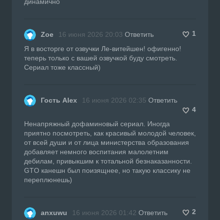
динамично
1
Zoe
16 июня 2026 20:03
Ответить
Я в восторге от озвучки Ле-витейшен! офигенно!
теперь только с вашей озвучкой буду смотреть.
Сериал тоже классный)
Гость Alex
16 июня 2026 02:35
Ответить
4
Ненапряжный дофаминовый сериал. Иногда
приятно посмотреть, как красивый молодой человек,
от всей души и от лица министерства образования
добавляет немного воспитания малолетним
дебилам, привыкшим к тотальной безнаказанности.
GTO канешн был поизящнее, но такую классику не
переплюнешь)
2
anxuwu
16 июня 2026 01:42
Ответить