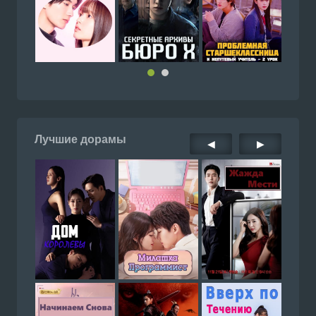
Лучшие дорамы
◀
▶