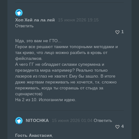
Хоп Хей ла ла лей
15 июня 2026 19:15
Ответить
1
Мда, это вам не ГТО...
Герои все решают такими топорными методами и
так криво, что лицо можно разбить в кровь от
фейспалмов.
А чего ГГ не обладает силами супермена и
президента мира например? Реально только
лазеров из глаз не хватет. Ему бы зашло. В итоге
даже жертвам переживать не хочется, т.к. сложно
переживать, когда ты сгораешь от стыда за
сценаристов)
На 2 из 10. Испоганили идею.
NITOCHKA
15 июня 2026 01:04
Ответить
4
Гость Анастасия
,