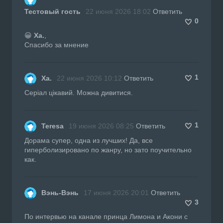
Тестовый гость
22 июня 2026 18:02
Ответить
0
😀
Ха.
,
Спасибо за мнение
1
Ха.
22 июня 2026 10:12
Ответить
Серіал цікавий. Можна дивитися.
1
Teresa
19 июня 2026 08:25
Ответить
Дорама супер, одна из лучших! Да, все
гиперболизировано по жанру, но зато поучительно
как.
Вэнь-Вэнь
17 июня 2026 20:01
Ответить
3
По интервью на канале принца Лимона и Акони с