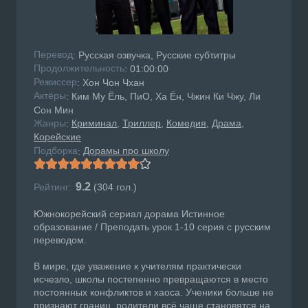
Перевод
: Русская озвучка, Русские субтитры
Продолжительность
: 01:00:00
Режисcер
: Хон Чон Чхан
Актёры
: Ким Му Ёль, ПиО, Ха Ён, Чжин Ки Чжу, Ли
Сон Мин
Жанры
Криминал
Триллер
Комедия
Драма
:
Корейские
Подборка
Дорамы про школу
:
9.2
Рейтинг:
(
304
гол.)
Южнокорейский сериал дорама Истинное
образование / Преподать урок 1-10 серия с русским
переводом.
В мире, где уважение к учителям практически
исчезло, школы постепенно превращаются в место
постоянных конфликтов и хаоса. Ученики больше не
признают границ, родители всё чаще становятся на