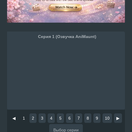
Серия 1 (Озвучка AniMaunt)
◀
1
2
3
4
5
6
7
8
9
10
▶