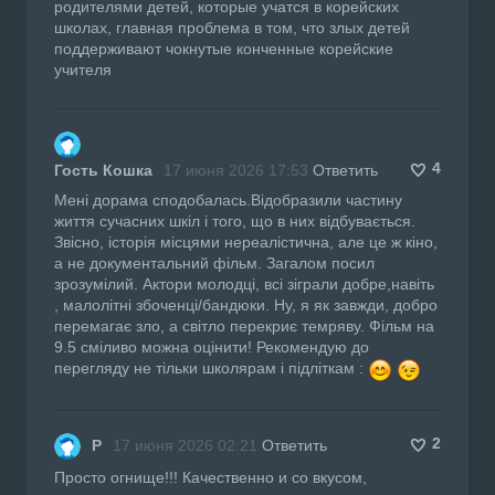
родителями детей, которые учатся в корейских
школах, главная проблема в том, что злых детей
поддерживают чокнутые конченные корейские
учителя
4
Гость Кошка
17 июня 2026 17:53
Ответить
Мені дорама сподобалась.Відобразили частину
життя сучасних шкіл і того, що в них відбувається.
Звісно, історія місцями нереалістична, але це ж кіно,
а не документальний фільм. Загалом посил
зрозумілий. Актори молодці, всі зіграли добре,навіть
, малолітні збоченці/бандюки. Ну, я як завжди, добро
перемагає зло, а світло перекриє темряву. Фільм на
9.5 сміливо можна оцінити! Рекомендую до
перегляду не тільки школярам і підліткам :
2
Р
17 июня 2026 02:21
Ответить
Просто огнище!!! Качественно и со вкусом,