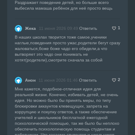
Раздражает поведение детей, но больше всего
выбесила мамаша ребёнок для неё просто вещь
1
Жека
11 июня 2026 09:49
Ответить
В наших школах творится тоже самое,ученики
наглые,поведения просто ужас,родители бегут сразу
жаловаться,боже боже чадо его обидели,а что
вытворяет это чадо они понимать не
хотят(родители),смотрите сначала за собой
2
Анон
11 июня 2026 01:46
Ответить
Мне кажется, подобное-отличная идея для
реальной жизни. Конечно, избивать детей, не очень
идея. Но можно было бы принять меры, по типу
блокировки аккаунтов клевещущих, запрета на
коррупцию и покупку ответов, а также обеспечение
учителей и школьников бесплатной ежегодной
психологической помощью, так же было бы неплохо
обеспечить психологическую помощь студентам и
работникам. Что касаемо студентов и школьников,