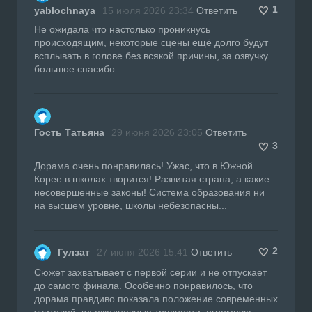
1
yablochnaya
15 июля 2026 23:34
Ответить
Не ожидала что настолько проникнусь
происходящим, некоторые сцены ещё долго будут
всплывать в голове без всякой причины, за озвучку
большое спасибо
Гость Татьяна
29 июня 2026 23:05
Ответить
3
Дорама очень понравилась! Ужас, что в Южной
Корее в школах творится! Развитая страна, а какие
несовершенные законы! Система образования ни
на высшем уровне, школы небезопасны...
2
Гулзат
27 июня 2026 15:41
Ответить
Сюжет захватывает с первой серии и не отпускает
до самого финала. Особенно понравилось, что
дорама правдиво показала положение современных
учителей, их ежедневные трудности, огромную