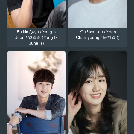
Ян Ик Джун / Yang Ik
Юн Чхан-ён / Yoon
Joon / 양익준 (Yang Ik
Chan-young / 윤찬영 ()
June) ()