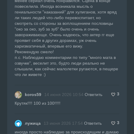
менее сериал очень понравился. Сцена в конце
повеселила. Иногда возникала мысль о
гениальности "наказаний" для хулиганов, хотя вряд
ли таких людей что-либо перевоспитает, но
смотреть со стороны за воплощением пословицы
"око за око, зуб за зуб" было очень и очень
завораживающе. Очень надеюсь, что актер гг еще
проявит себя в других дорамах, уж очень
харизматичный, впервые его вижу.
Рекомендую смело!
п.с. Наблюдаю комментарии по типу "много мата в
озвучке", веселит это, будто люди реально не
слышали, как сейчас малолетки ругаются, в пещере
что ли живете :)
3
koros59
14 июня 2026 10:54
Ответить
Крутяк!!!! 100 из 100!!!!!
3
лужица
13 июня 2026 17:54
Ответить
иногда просто наблюдаю за происходящим и думаю