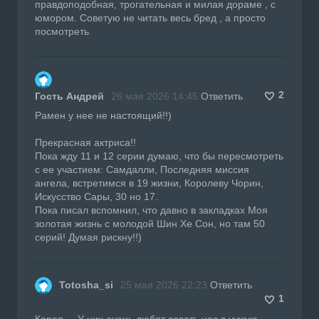
правдоподобная, трогательная и милая дораме , с
юмором. Советую не читать весь бред , а просто
посмотреть
2
Гость Андрей
26 мая 2026 14:45
Ответить
Рамен у нее не настоящий!!)
Прекрасная актриса!!
Пока жду 11 и 12 серии думаю, что бы пересмотреть
с ее участием: Самдалли, Последняя миссия
ангела, встретимся в 19 жизни, Королеву Чорин,
Искусство Сары, 30 но 17.
Пока писал вспомнил, что давно в закладках Моя
золотая жизнь с молодой Шин Хе Сон, но там 50
серий! Думая рискну!!)
Totosha_si
25 мая 2026 22:23
Ответить
1
Корея.... У них очень любят совать нос в чужую