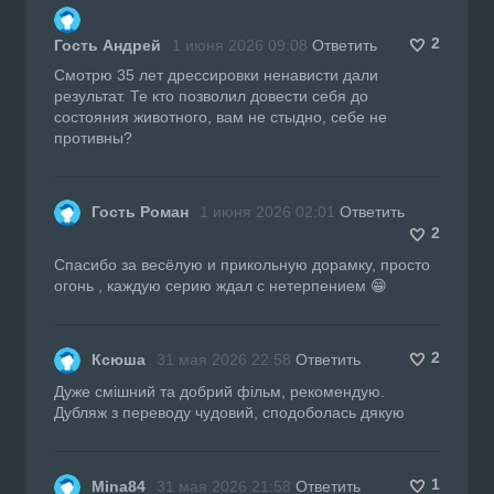
2
Гость Андрей
1 июня 2026 09:08
Ответить
Смотрю 35 лет дрессировки ненависти дали
результат. Те кто позволил довести себя до
состояния животного, вам не стыдно, себе не
противны?
Гость Роман
1 июня 2026 02:01
Ответить
2
Спасибо за весёлую и прикольную дорамку, просто
огонь , каждую серию ждал с нетерпением 😁
2
Ксюша
31 мая 2026 22:58
Ответить
Дуже смішний та добрий фільм, рекомендую.
Дубляж з переводу чудовий, сподоболась дякую
1
Mina84
31 мая 2026 21:58
Ответить