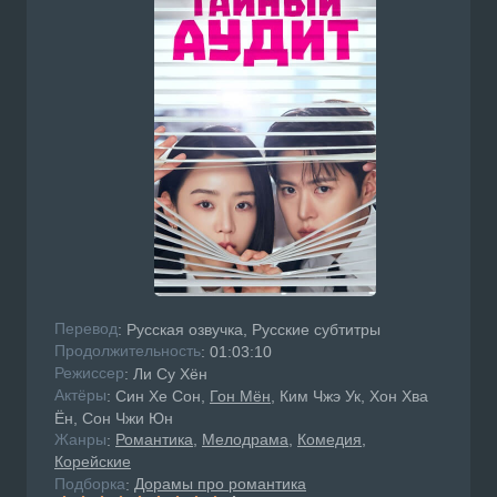
Перевод
: Русская озвучка, Русские субтитры
Продолжительность
: 01:03:10
Режисcер
: Ли Су Хён
Актёры
: Син Хе Сон,
Гон Мён
, Ким Чжэ Ук, Хон Хва
Ён, Сон Чжи Юн
Жанры
Романтика
Мелодрама
Комедия
:
Корейские
Подборка
Дорамы про романтика
: