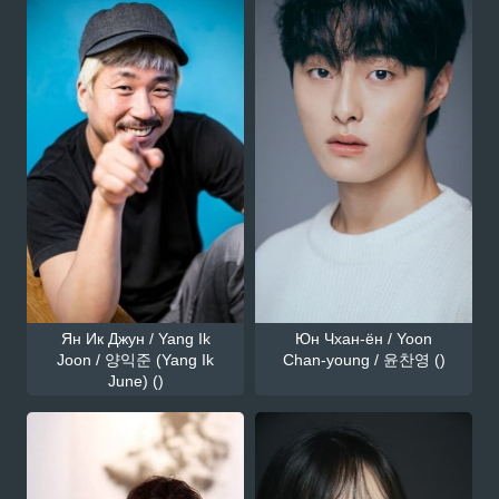
Ян Ик Джун / Yang Ik
Юн Чхан-ён / Yoon
Joon / 양익준 (Yang Ik
Chan-young / 윤찬영 ()
June) ()