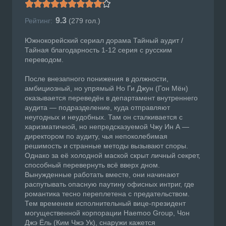
9.3
Рейтинг:
(
279
гол.)
Южнокорейский сериал дорама Тайный аудит /
Тайная благодарность 1-12 серия с русским
переводом.
После внезапного понижения в должности,
амбициозный, но упрямый Но Ги Джун (Гон Мён)
оказывается переведён в департамент внутреннего
аудита — подразделение, куда отправляют
неугодных и неудобных. Там он сталкивается с
харизматичной, но непредсказуемой Чжу Ин А —
директором по аудиту, чья непоколебимая
решимость и странные методы вызывают споры.
Однако за её холодной маской скрыт личный секрет,
способный перевернуть всё вверх дном.
Вынужденные работать вместе, они начинают
распутывать опасную паутину офисных интриг, где
романтика тесно переплетена с предательством.
Тем временем исполнительный вице-президент
могущественной корпорации Haemoo Group, Чон
Джэ Ёль (Ким Чжэ Ук), снаружи кажется