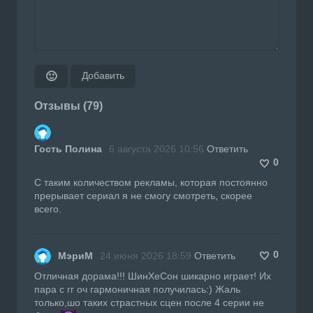
Добавить
🙂
Отзывы (79)
Гость Полина
6 августа 2026 10:56
Ответить
0
С таким количеством рекламы, которая постоянно
прерывает сериал я не смогу смотреть, скорее
всего.
0
МэриМ
24 июня 2026 18:59
Ответить
Отличная дорама!!! ШинХеСон шикарно играет! Их
пара с гг оч гармоничная получилась:) Жаль
только,шо таких страстных сцен после 4 серии не