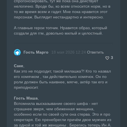
спрогонозировать, тут же пока она действует
нелогично. Вроде бы, ко всем относится норм, но в
то же время всем и гадит. Мне пока нравится этот
персонаж. Выглядит нестандартно и интересно.
А главные герои топчик. Нравится образ, который
создали для ггм, довольно милый и целостный.
Гость Марго
18 мая 2026 12:24
Ответить
3
Саке
,
Как это не подходит, такой милашка?! Кто то назвал
его хомячком , так действительно хомячок. Он по
роли должен быть наивнее, мягче, актёр так его и
приподносит.
Гость Маша
,
Вспомнила высказывание своего шефа - нет
страшнее зверя, чем обиженная женщина,
особенно если по своей сути она стерва. Это я про
секретаря. Ею пренебрегли причём двое мужчин из
за одной и той же женщины . Берегись теперь Ин А.