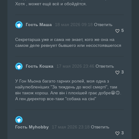
Хотя , может ещё всё и обойдётся.
Гость Маша
18 мая 2026 09:18
Ответить
5
Секретарша уже и сама не знает, кого же она на
самом деле ревнует бывшего или несостоявшегося
Гость Кошка
17 мая 2026 23:46
Ответить
3
У Гон Мьона багато гарних ролей, моя одна з
найулюбленіших "За тиждень до моєї смерті", там
він також хорош. Але він і плохішей грає добре😁🙃.
А ген.директор все-таки "собака на сіні"
Гость Myhobby
17 мая 2026 23:18
Ответить
3