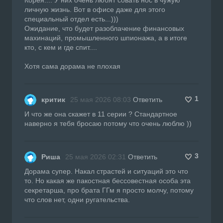
личную жизнь. Вот в офисе даже для этого
специальный отдел есть...)))
Ожидание, что будет разоблачение финансовых
махинаций, промышленного шпионажа, а в итоге
кто, с кем и где спит....
Хотя сама дорама не плохая
1
критик
25 мая 2026 08:03
Ответить
И что же она скажет в 11 серии ? Стандартное
наверно я тебя бросаю потому что очень люблю ))
3
Риша
25 мая 2026 02:31
Ответить
Дорама супер. Накал страстей и ситуаций это что
то. Но какая же пакостная бессовестная особа эта
секретарша, про брата ГГм я просто молчу, потому
что слов нет, одни ругательства.