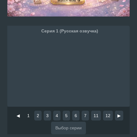
Серия 1 (Русская озвучка)
◀
1
2
3
4
5
6
7
11
12
▶