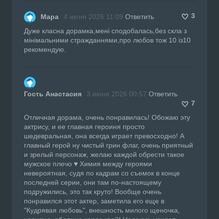
3
Мара
4 июня 2026 11:09
Ответить
Дуже класна дорамка,мені сподобалась,без скла з
мінімальними стражданнями,про любов тож 10 із10
рекомендую.
Гость Анастасия
3 июня 2026 00:57
Ответить
7
Отличная дорама, очень понравилась! Обожаю эту
актрису, и ее главная героиня просто
шедевральная, она всегда играет превосходно! А
главный герой ну чистый грин флаг, очень приятный
и зрелый персонаж, желаю каждой обрести такое
мужское плечо ♥ Химия между героями
невероятная, судя по кадрам со съемок в конце
последней серии, они там по-настоящему
подружились, это так круто! Вообще очень
понравился этот актер, заметила его еще в
"Кудрявая любовь", внешность милого щеночка,