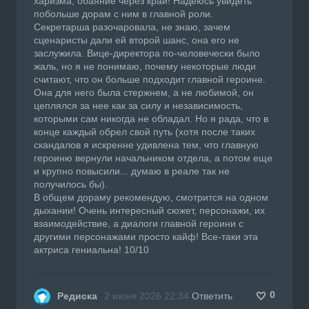
харизма, обаяние через край! Надеюсь увидеть
побольше дорам с ним в главной роли.
Секретарша разочаровала, не знаю, зачем
сценаристы дали ей второй шанс, она его не
заслужила. Вице-директора по-человечески было
жаль, но я не понимаю, почему некоторые люди
считают, что он больше подходит главной героине.
Она для него была стержнем, а не любимой, он
цеплялся за нее как за силу и независимость,
которыми сам никогда не обладал. Но я рада, что в
конце каждый обрел свой путь (хотя после таких
скандалов я искренне удивлена тем, что главную
героиню вернули начальником отдела, а потом еще
и крупно повысили... думаю в реале так не
получилось бы).
В общем дораму рекомендую, смотрится на одном
дыхании! Очень интересный сюжет, персонажи, их
взаимодействие, а диалоги главной героини с
другими персонажами просто кайф! Все-таки эта
актриса гениальна! 10/10
0
Редиска
2 июня 2026 22:34
Ответить