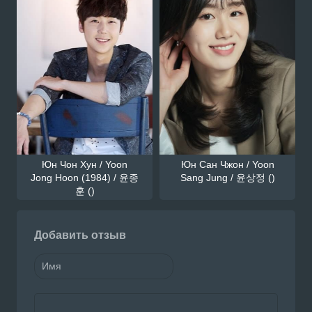
Юн Чон Хун / Yoon
Юн Сан Чжон / Yoon
Jong Hoon (1984) / 윤종
Sang Jung / 윤상정 ()
훈 ()
Добавить отзыв