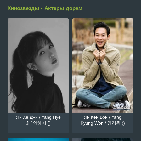
Кинозвезды - Актеры дорам
Ян Хе Джи / Yang Hye
Ян Кён Вон / Yang
Ji / 양혜지 ()
Kyung Won / 양경원 ()