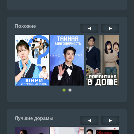
Похожие
◀
▶
Лучшие дорамы
◀
▶