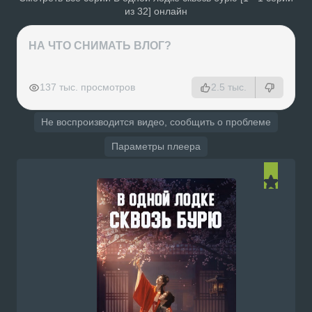
из 32] онлайн
НА ЧТО СНИМАТЬ ВЛОГ?
РЕКЛАМА
РЕКЛАМА
РЕКЛАМА
РЕКЛАМА
137 тыс. просмотров
2.5 тыс.
Не воспроизводится видео, сообщить о проблеме
Параметры плеера