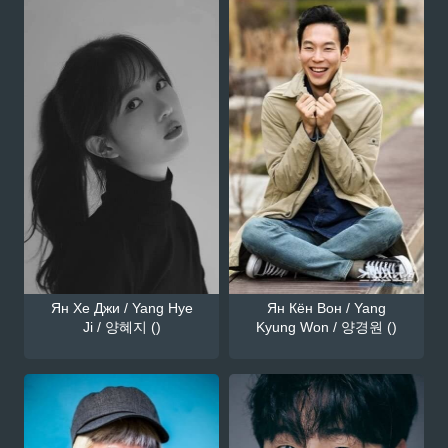
Ян Хе Джи / Yang Hye
Ян Кён Вон / Yang
Ji / 양혜지 ()
Kyung Won / 양경원 ()