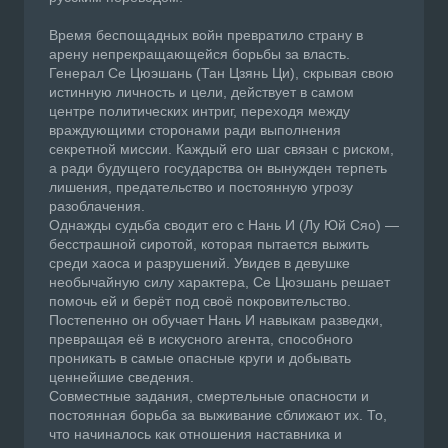
Время беспощадных войн превратило страну в
арену непрекращающейся борьбы за власть.
Генерал Се Цюэшань (Тан Цзянь Ци), скрывая свою
истинную личность и цели, действует в самом
центре политических интриг, переходя между
враждующими сторонами ради выполнения
секретной миссии. Каждый его шаг связан с риском,
а ради будущего государства он вынужден терпеть
лишения, предательство и постоянную угрозу
разоблачения.
Однажды судьба сводит его с Нань И (Лу Юй Сяо) —
бесстрашной сиротой, которая пытается выжить
среди хаоса и разрушений. Увидев в девушке
необычайную силу характера, Се Цюэшань решает
помочь ей и берёт под своё покровительство.
Постепенно он обучает Нань И навыкам разведки,
превращая её в искусного агента, способного
проникать в самые опасные круги и добывать
ценнейшие сведения.
Совместные задания, смертельные опасности и
постоянная борьба за выживание сближают их. То,
что начиналось как отношения наставника и