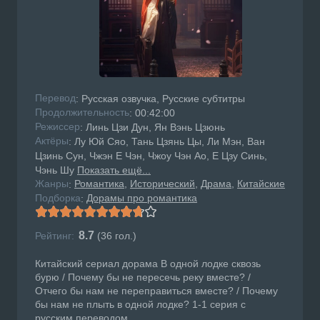
Перевод
: Русская озвучка, Русские субтитры
Продолжительность
: 00:42:00
Режисcер
: Линь Цзи Дун, Ян Вэнь Цзюнь
Актёры
: Лу Юй Сяо, Тань Цзянь Цы, Ли Мэн, Ван
Цзинь Сун, Чжэн Е Чэн, Чжоу Чэн Ао, Е Цзу Синь,
Чэнь Шу
Показать ещё...
Жанры
Романтика
Исторический
Драма
Китайские
:
Подборка
Дорамы про романтика
:
8.7
Рейтинг:
(
36
гол.)
Китайский сериал дорама В одной лодке сквозь
бурю / Почему бы не пересечь реку вместе? /
Отчего бы нам не переправиться вместе? / Почему
бы нам не плыть в одной лодке? 1-1 серия с
русским переводом.