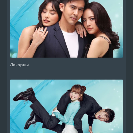
Лакорны