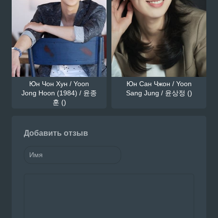
Юн Чон Хун / Yoon
Юн Сан Чжон / Yoon
Jong Hoon (1984) / 윤종
Sang Jung / 윤상정 ()
훈 ()
Добавить отзыв