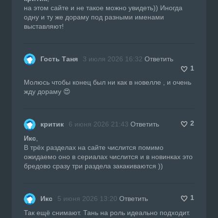
на этом сайте и не такое можно увидеть)) Иногда
одну и ту же дораму под разными именами
выставляют!
Гость Таня
3 июля 2026 16:32
Ответить
1
Молюсь чтобы конец был ни как в новелле , и очень
жду дораму 😍
2
критик
6 июня 2026 21:43
Ответить
Икс
,
В трёх разделах на сайте числится помимо
ожидаемо оно в сериалах числится и в новинках это
бредово сразу три раздела закакиваются ))
1
Икс
5 июня 2026 13:20
Ответить
Так ещё снимают. Тань на роль идеально подходит.