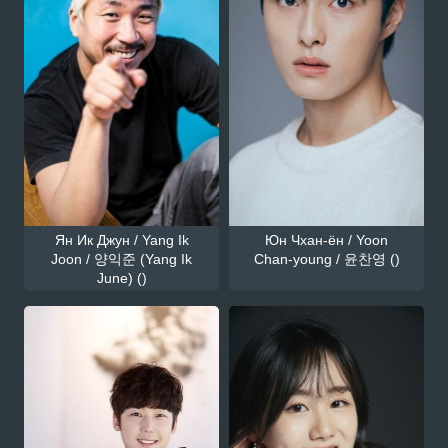
Ян Ик Джун / Yang Ik
Юн Чхан-ён / Yoon
Joon / 양익준 (Yang Ik
Chan-young / 윤찬영 ()
June) ()