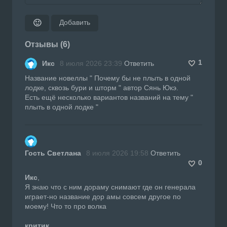
Добавить
🙂
Отзывы (6)
1
Икс
8 июля 2026 23:39
Ответить
Название новеллы " Почему бы не плыть в одной
лодке, сквозь бури и шторм " автор Сянь Юкэ.
Есть ещё несколько вариантов названий на тему "
плыть в одной лодке "
Гость Светлана
8 июля 2026 19:58
Ответить
0
Икс
,
Я знаю что с ним дораму снимают где он генерала
играет-но название дор амы совсем другое по
моему! Что то про волка
критик
,