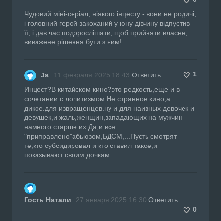
Чудовий міні-серіал, ніякого інцесту - вони не родичі,
і головний герой закоханий у юну дівчину відпустив
її, і дав час подорослішати, щоб прийняти власне,
виважене рішення бути з ним!
1
Ja
11 февраля 2025 18:43
Ответить
Инцест?В китайском кино?это редкость,еще и в
сочетании с лолитизмом.Не странное кино,а
дикое,для извращенцев,ну и для наивных девочек и
девушек,и жаль,женщин,западающих на мужчин
намного старше их.Да,и все
"приправлено"абьюзом,БДСМ,...Пусть смотрят
те,кто субсидировал и кто ставил такое,и
показывают своим дочкам.
Гость Натали
27 января 2025 16:30
Ответить
0