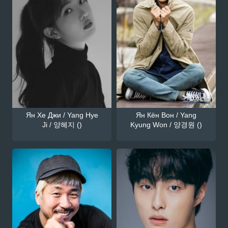
Ян Хе Джи / Yang Hye
Ян Кён Вон / Yang
Ji / 양혜지 ()
Kyung Won / 양경원 ()