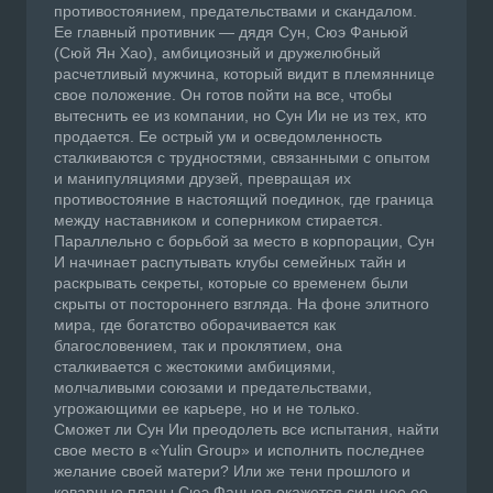
противостоянием, предательствами и скандалом.
Ее главный противник — дядя Сун, Сюэ Фаньюй
(Сюй Ян Хао), амбициозный и дружелюбный
расчетливый мужчина, который видит в племяннице
свое положение. Он готов пойти на все, чтобы
вытеснить ее из компании, но Сун Ии не из тех, кто
продается. Ее острый ум и осведомленность
сталкиваются с трудностями, связанными с опытом
и манипуляциями друзей, превращая их
противостояние в настоящий поединок, где граница
между наставником и соперником стирается.
Параллельно с борьбой за место в корпорации, Сун
И начинает распутывать клубы семейных тайн и
раскрывать секреты, которые со временем были
скрыты от постороннего взгляда. На фоне элитного
мира, где богатство оборачивается как
благословением, так и проклятием, она
сталкивается с жестокими амбициями,
молчаливыми союзами и предательствами,
угрожающими ее карьере, но и не только.
Сможет ли Сун Ии преодолеть все испытания, найти
свое место в «Yulin Group» и исполнить последнее
желание своей матери? Или же тени прошлого и
коварные планы Сюэ Фаньюя окажется сильнее ее