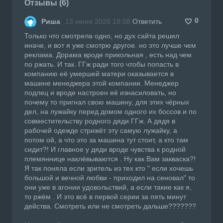
Отзывы (6)
0
Риша
13 июня 2026 18:08
Ответить
Только что смотрела одно, но дух сайта решил
иначе, и вот я уже смотрю другое. но это лучше чем
реклама. Дорама вроде прикольная , есть над чем
по ржать. И так. ГГж ради того чтобы попасть в
компанию её умершей матери оказывается в
машине менеджера этой компании. Менеджер
подлец и вроде настроен её изнасиловать, но
почему то пригнал свою машину, для этих чёрных
дел, на лужайку перед домом одного их боссов и по
совместительству родного дяди ГГж. А дядя в
рабочей одежде стрижёт эту самую лужайку, а
потом ой, а что это за машина тут стоит, а кто там
сидит?! И главное у дяди вроде чувства к родной
племяннице наклёвываются . Ну как Вам закваска?!
Я так поняла если зритель из тех кто " если хочешь
большой и вечной любви - приходил на сеновал" то
они уже в агонии удовольствий, а если такие как я,
то ржём . И это всё в первой серии за пять минут
действа. Смотреть или не смотреть дальше???????