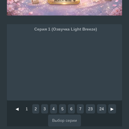
Серия 1 (Озвучка Light Breeze)
◀
1
2
3
4
5
6
7
23
24
▶