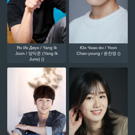
Ян Ик Джун / Yang Ik
Юн Чхан-ён / Yoon
Joon / 양익준 (Yang Ik
Chan-young / 윤찬영 ()
June) ()