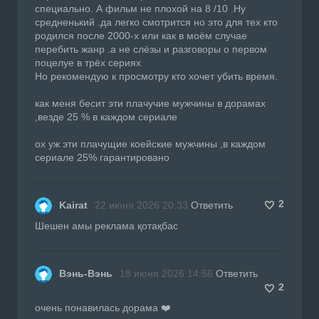
специально. А фильм не плохой на 8 /10 .Ну
средненький .да легко смотрится но это для тех кто
родился после 2000-х или как в моём случае
перебить жанр .а не слёзы и разговоры о первом
поцелуе в трёх сериях
Но рекомендую к просмотру кто хочет убить время.
как меня бесит эти плачучие мужчины в дорамах
,везде 25 % в каждом сериале
ох уж эти плачущие коейские мужчины ,в каждом
сериале 25% гарантировано
2
Kairat
22 июня 2026 20:33
Ответить
Шешен амы реклама қотақбас
Вэнь-Вэнь
18 июня 2026 14:56
Ответить
2
очень понавилась дорама ❤️