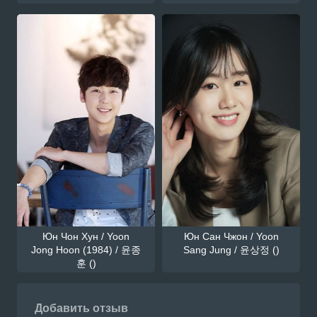
Юн Чон Хун / Yoon
Юн Сан Чжон / Yoon
Jong Hoon (1984) / 윤종
Sang Jung / 윤상정 ()
훈 ()
Добавить отзыв