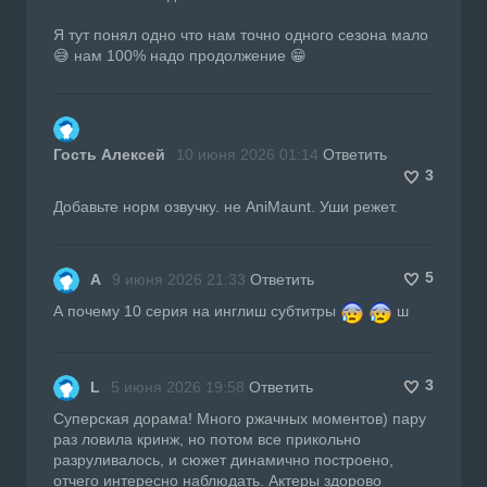
Я тут понял одно что нам точно одного сезона мало
😅 нам 100% надо продолжение 😁
Гость Алексей
10 июня 2026 01:14
Ответить
3
Добавьте норм озвучку. не AniMaunt. Уши режет.
5
А
9 июня 2026 21:33
Ответить
А почему 10 серия на инглиш субтитры
ш
3
L
5 июня 2026 19:58
Ответить
Суперская дорама! Много ржачных моментов) пару
раз ловила кринж, но потом все прикольно
разруливалось, и сюжет динамично построено,
отчего интересно наблюдать. Актеры здорово