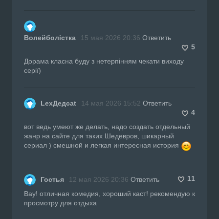
Волейболістка
15 мая 2026 20:36
Ответить
5
Дорама класна буду з нетерпінням чекати виходу
серії)
LexДедcat
14 мая 2026 15:52
Ответить
4
вот ведь умеют же делать, надо создать отдельный
жанр на сайте для таких Шедевров, шикарный
сериал ) смешной и легкая интересная история
11
Гостья
12 мая 2026 20:36
Ответить
Вау! отличная комедия, хороший каст! рекомендую к
просмотру для отдыха