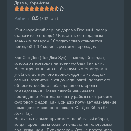
Драма
Корейские
8.5
Рейтинг:
(
262
гол.)
Южнокорейский сериал дорама Военный повар
становится легендой / Как стать легендарным
военным поваром / Солдат-повар становится
легендой 1-12 серия с русским переводом.
Кан Сон Джэ (Пак Джи Хун) — молодой солдат,
которого переводят на военную базу Гангрим.
Несмотря на то, что он был лучшим стажёром в
учебном центре, его происхождение из бедной
семьи и воспитание отцом-одиночкой делают его
объектом особого наблюдения со стороны
командования. Новая служба начинается
неожиданно: благодаря опыту работы с отцовским
фургоном с едой, Кан Сон Джэ получает назначение
помощником военного повара Юн Дон Хёна (Ли
Хонг Нэ).
Но жизнь в армии принимает необычный оборот,
когда перед ним внезапно появляется голограмма
под названием «Путь повара». Это не просто игра