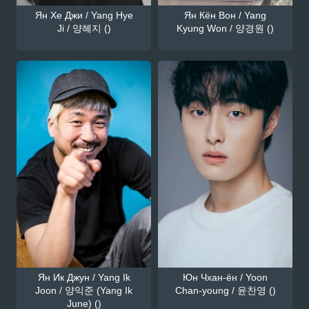
Ян Хе Джи / Yang Hye
Ян Кён Вон / Yang
Ji / 양혜지 ()
Kyung Won / 양경원 ()
Ян Ик Джун / Yang Ik
Юн Чхан-ён / Yoon
Joon / 양익준 (Yang Ik
Chan-young / 윤찬영 ()
June) ()