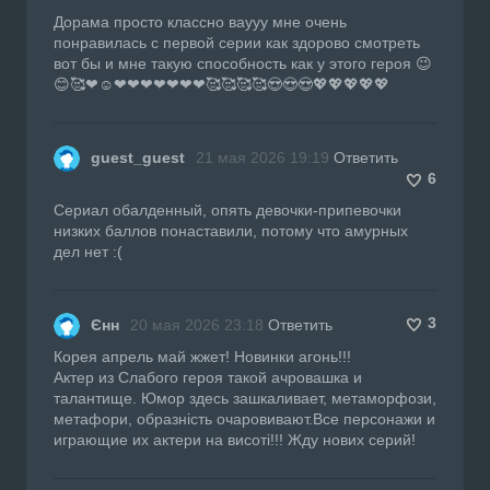
Дорама просто классно ваууу мне очень
понравилась с первой серии как здорово смотреть
вот бы и мне такую способность как у этого героя 😉
😊🥰❤☺❤❤❤❤❤❤❤🥰🥰🥰🥰😍😍😍💖💖💖💖💖
guest_guest
21 мая 2026 19:19
Ответить
6
Сериал обалденный, опять девочки-припевочки
низких баллов понаставили, потому что амурных
дел нет :(
3
Єнн
20 мая 2026 23:18
Ответить
Корея апрель май жжет! Новинки агонь!!!
Актер из Слабого героя такой ачровашка и
талантище. Юмор здесь зашкаливает, метаморфози,
метафори, образність очаровивают.Все персонажи и
играющие их актери на висоті!!! Жду нових серий!