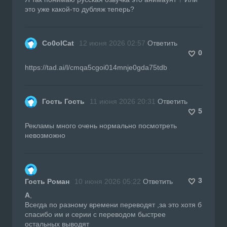
это уже какой-то дубляж теперь?
Co0olCat
12 июня 2026 02:57
Ответить
0
https://tad.ai/l/cmqa5cgoi014mnje0gda75tdb
Гость Гость
11 июня 2026 20:31
Ответить
5
Рекламы много очень нормально посмотреть
невозможно
3
Гость Роман
10 июня 2026 05:22
Ответить
А
,
Всегда по разному времени переводят ,за это хотя б
спасибо им и серии с переводом быстрее
остальных выводят