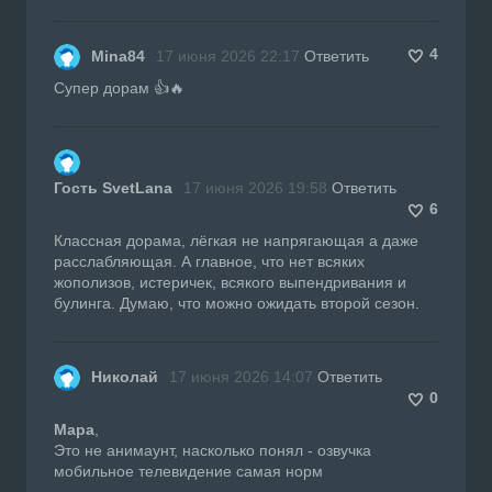
4
Mina84
17 июня 2026 22:17
Ответить
Супер дорам 👍🔥
Гость SvetLana
17 июня 2026 19:58
Ответить
6
Классная дорама, лёгкая не напрягающая а даже
расслабляющая. А главное, что нет всяких
жополизов, истеричек, всякого выпендривания и
булинга. Думаю, что можно ожидать второй сезон.
Николай
17 июня 2026 14:07
Ответить
0
Mapa
,
Это не анимаунт, насколько понял - озвучка
мобильное телевидение самая норм