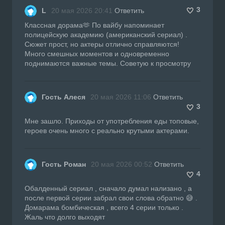
3
L
20 мая 2026 20:41
Ответить
Классная дорама🫶 По вайбу напоминает
полицейскую академию (американский сериал) .
Сюжет прост, но актеры отлично справляются!
Много смешных моментов и одновременно
поднимаются важные темы. Советую к просмотру
Гость Алеся
20 мая 2026 11:06
Ответить
3
Мне зашло. Приходы от употребления еды топовые,
героев очень много с реально крутыми актерами.
Гость Роман
20 мая 2026 00:52
Ответить
4
Обалденный сериал , сначало думал нализано , а
после первой серии забрал свои слова обратно 😅 .
Домарама бомбическая , всего 4 серии только .
Жаль что долго выходят