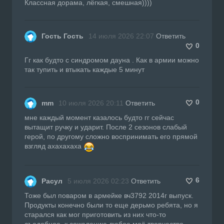
Классная дорама, лёгкая, смешная))))
Гость Гость
14 июля 2026 22:07
Ответить
0
Гг как будто с синдромом дауна . Как в армии можно
так тупить и втыкать каждые 5 минут
0
mm
10 июля 2026 20:11
Ответить
мне каждый момент казалось будто гг сейчас
вытащит ручку и ударит. После 2 сезонов слабый
герой, по другому сложно воспринимать его прямой
взгляд ахахахаха
6
Расул
5 июля 2026 02:23
Ответить
Тоже был поваром в армейке вч3792 2014г выпуск.
Продукты конечно были то еще дерьмо ребята, но я
старался как мог приготовить из них что-то
съедобное, к сожалению любое моё творчество