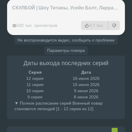
СКУЛБОЙ | Шоу Титаны, Усейн Болт, Ларрат, Зашквар!
РЕКЛАМА
РЕКЛАМА
РЕКЛАМА
РЕКЛАМА
182 тыс. просмотров
3.7 тыс.
Не воспроизводится видео, сообщить о проблеме
Параметры плеера
Даты выхода последних серий
Серия
Дата
12 серия
16 июня 2026
11 серия
15 июня 2026
10 серия
9 июня 2026
9 серия
8 июня 2026
▼ Полное расписание серий Военный повар
становится легендой [1 - 12 серии из 12]