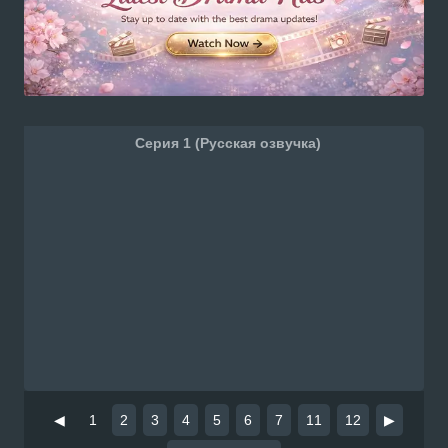
Серия 1 (Русская озвучка)
◀
1
2
3
4
5
6
7
11
12
▶