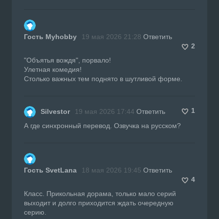
Гость Myhobby
19 мая 2026 21:28
Ответить
2
"Объятья вождя", порвало!
Улетная комедия!
Столько важных тем поднято в шутливой форме.
1
Silvestor
19 мая 2026 17:44
Ответить
А где синхронный перевод. Озвучка на русском?
Гость SvetLana
18 мая 2026 19:45
Ответить
4
Класс. Прикольная дорама, только мало серий
выходит и долго приходится ждать очередную
серию.