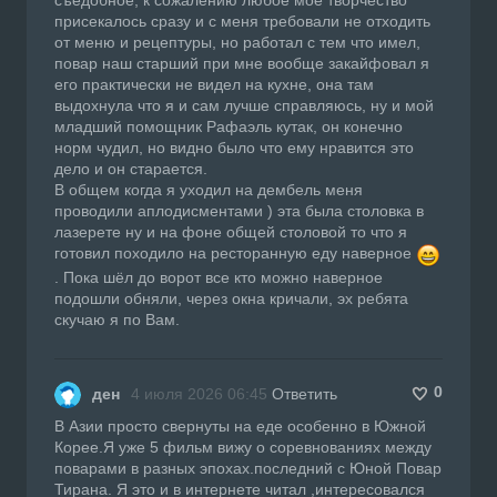
присекалось сразу и с меня требовали не отходить
от меню и рецептуры, но работал с тем что имел,
повар наш старший при мне вообще закайфовал я
его практически не видел на кухне, она там
выдохнула что я и сам лучше справляюсь, ну и мой
младший помощник Рафаэль кутак, он конечно
норм чудил, но видно было что ему нравится это
дело и он старается.
В общем когда я уходил на дембель меня
проводили аплодисментами ) эта была столовка в
лазерете ну и на фоне общей столовой то что я
готовил походило на ресторанную еду наверное
. Пока шёл до ворот все кто можно наверное
подошли обняли, через окна кричали, эх ребята
скучаю я по Вам.
0
ден
4 июля 2026 06:45
Ответить
В Азии просто свернуты на еде особенно в Южной
Корее.Я уже 5 фильм вижу о соревнованиях между
поварами в разных эпохах.последний с Юной Повар
Тирана. Я это и в интернете читал ,интересовался