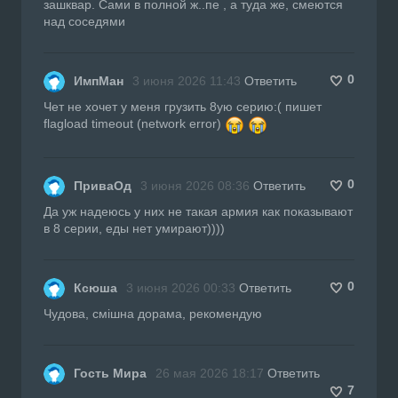
зашквар. Сами в полной ж..пе , а туда же, смеются
над соседями
0
ИмпМан
3 июня 2026 11:43
Ответить
Чет не хочет у меня грузить 8ую серию:( пишет
flagload timeout (network error)
0
ПриваОд
3 июня 2026 08:36
Ответить
Да уж надеюсь у них не такая армия как показывают
в 8 серии, еды нет умирают))))
0
Ксюша
3 июня 2026 00:33
Ответить
Чудова, смішна дорама, рекомендую
Гость Мира
26 мая 2026 18:17
Ответить
7