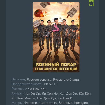
Перевод
: Русская озвучка, Русские субтитры
Продолжительность
: 00:57:19
Режисcер
: Чо Нам Хён
Актёры
: Чон Ун Ин, Ли Хон Нэ, Хан Дон Хи, Юн Кён
Хо, Ким Мун Ги, Пак Джи Хун,
Ли Сан И
Жанры
Фэнтези
Фантастика
Военный
Комедия
: