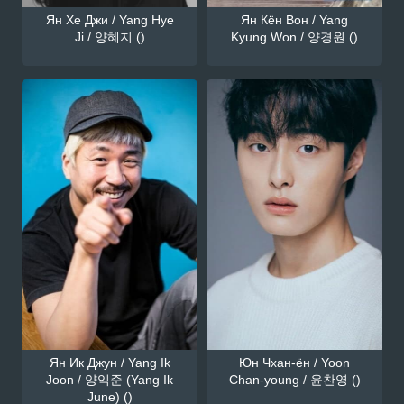
Ян Хе Джи / Yang Hye
Ян Кён Вон / Yang
Ji / 양혜지 ()
Kyung Won / 양경원 ()
Ян Ик Джун / Yang Ik
Юн Чхан-ён / Yoon
Joon / 양익준 (Yang Ik
Chan-young / 윤찬영 ()
June) ()