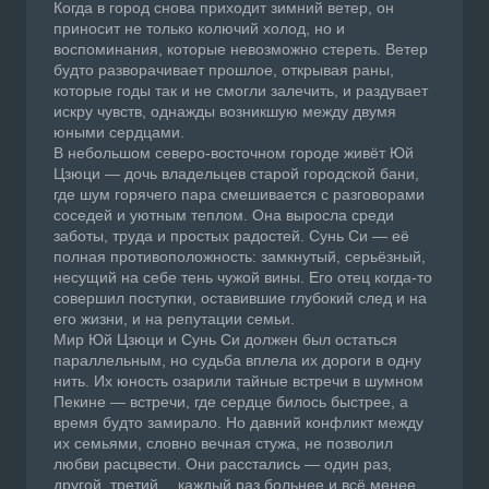
Когда в город снова приходит зимний ветер, он
приносит не только колючий холод, но и
воспоминания, которые невозможно стереть. Ветер
будто разворачивает прошлое, открывая раны,
которые годы так и не смогли залечить, и раздувает
искру чувств, однажды возникшую между двумя
юными сердцами.
В небольшом северо-восточном городе живёт Юй
Цзюци — дочь владельцев старой городской бани,
где шум горячего пара смешивается с разговорами
соседей и уютным теплом. Она выросла среди
заботы, труда и простых радостей. Сунь Си — её
полная противоположность: замкнутый, серьёзный,
несущий на себе тень чужой вины. Его отец когда-то
совершил поступки, оставившие глубокий след и на
его жизни, и на репутации семьи.
Мир Юй Цзюци и Сунь Си должен был остаться
параллельным, но судьба вплела их дороги в одну
нить. Их юность озарили тайные встречи в шумном
Пекине — встречи, где сердце билось быстрее, а
время будто замирало. Но давний конфликт между
их семьями, словно вечная стужа, не позволил
любви расцвести. Они расстались — один раз,
другой, третий… каждый раз больнее и всё менее