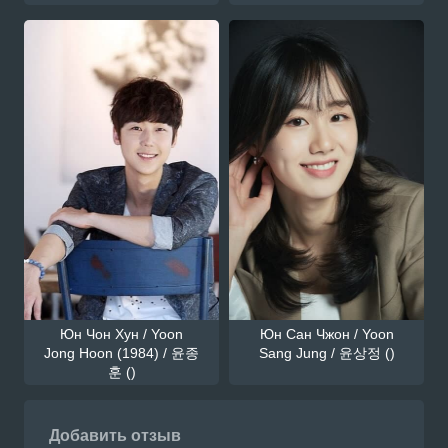
Юн Чон Хун / Yoon
Юн Сан Чжон / Yoon
Jong Hoon (1984) / 윤종
Sang Jung / 윤상정 ()
훈 ()
Добавить отзыв