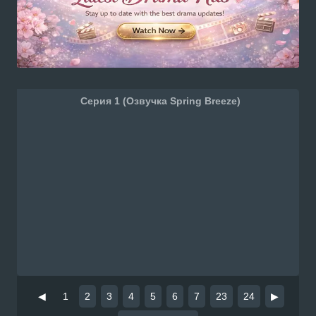
Серия 1 (Озвучка Spring Breeze)
◀
1
2
3
4
5
6
7
23
24
▶