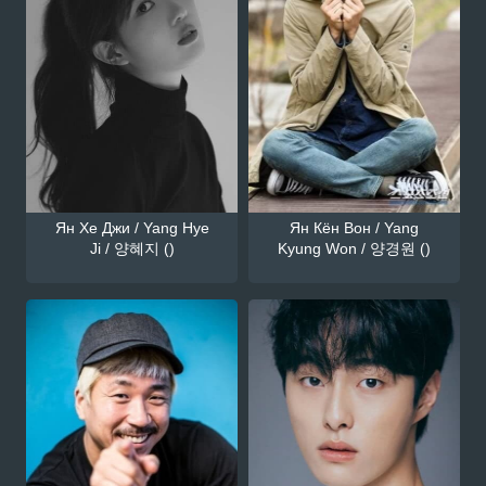
Ян Хе Джи / Yang Hye
Ян Кён Вон / Yang
Ji / 양혜지 ()
Kyung Won / 양경원 ()