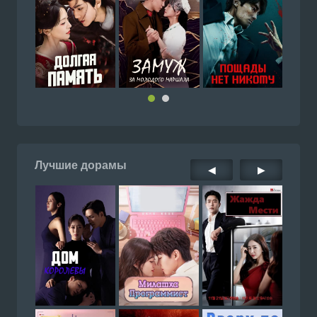
Лучшие дорамы
◀
▶