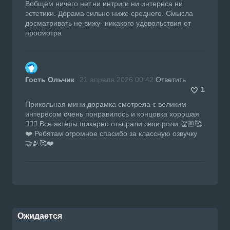
Вобщем ничего нет.ни интриги ни интереса ни
эстетики. Дорама сильно ниже среднего. Смысла
досматривать не вижу- никакого удовольствия от
просмотра
Гость Ольчик
21 апреля 2026 00:42
Ответить
1
Прикольная мини дорамка смотрела с великим
интересом очень понравилось и концовка хорошая
👍🏼🔥 Все актёры шикарно отыграли свои роли 👏🏼🥰
❤️ Ребятам огромное спасибо за классную озвучку
🤝🫂🥰❤️
Ожидается