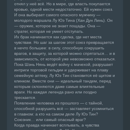
отнял у неё всё. Но в мире, где власть покупается
кровью, одной мести недостаточно. Ей нужен союз.
И она выбирает самого опасного мужчину —
молодого маршала Лу Юэ Тина (Хан Дун Линь). Он
— оружие, которое не знает пощады. Она —
стратег, которая не умеет отступать.
Их брак начинается как сделка, где нет места
чувствам. Но шаг за шагом этот союз превращается
в нечто большее: в силу, способную сокрушить
врагов, в защиту, за которой можно спрятаться… и в
зависимость, от которой уже невозможно отказаться.
Пока Шэнь Нянь ведёт войну с мачехой, разрушает
интриги торговой гильдии и удерживает на плаву
семейную аптеку, Лу Юэ Тин становится её щитом и
клинком. Вместе они — идеальный тандем, перед
которым склоняются даже самые влиятельные
враги. Но каждая легенда рано или поздно
трескается.
Появление человека из прошлого — с тайной,
способной разрушить всё — заставляет усомниться
в главном: а кто на самом деле Лу Юэ Тин?
Союзник… или самый опасный враг?
Когда правда начинает всплывать, а чувства