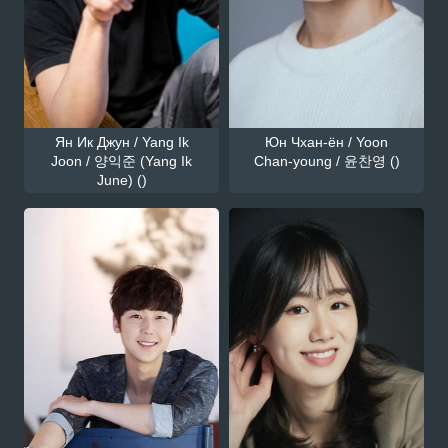
Ян Ик Джун / Yang Ik
Юн Чхан-ён / Yoon
Joon / 양익준 (Yang Ik
Chan-young / 윤찬영 ()
June) ()