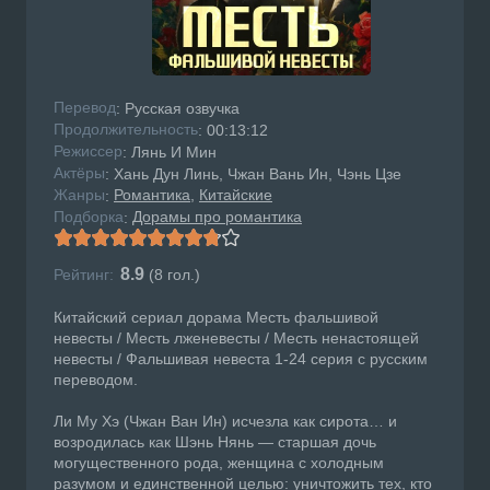
Перевод
: Русская озвучка
Продолжительность
: 00:13:12
Режисcер
: Лянь И Мин
Актёры
: Хань Дун Линь, Чжан Вань Ин, Чэнь Цзе
Жанры
Романтика
Китайские
:
Подборка
Дорамы про романтика
:
8.9
Рейтинг:
(
8
гол.)
Китайский сериал дорама Месть фальшивой
невесты / Месть лженевесты / Месть ненастоящей
невесты / Фальшивая невеста 1-24 серия с русским
переводом.
Ли Му Хэ (Чжан Ван Ин) исчезла как сирота… и
возродилась как Шэнь Нянь — старшая дочь
могущественного рода, женщина с холодным
разумом и единственной целью: уничтожить тех, кто