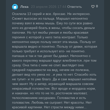
0
Лека
23 апреля 2026 17:44
Ответить
Осилила 13 серий и все..бросаю. Не интересно.
Сюжет высосан из пальца. Маршал непонятно
почему взял в жены мышь. Ему по сути все равно
кого из дочерей боать в жены, чтобы сосать деньги
папочки. Но тут якобы умная и якобы красивая
героиня с которой у него типа контракт. Только
непонятно какую пользу несет эта мышь. Пользу от
маршала видно и понятно. Пользу от девки, которая
только требует и использует его- не понятно.
папаша и так и так денег бы давал. Непонятно с
какого переляку маршал вдруг влюбляется..при том
сразу. Она типа с ним не спит. выглядит она
средней паршивости на вид, нечем не полезна,
делает вид что умна но ..и ума то нет. Спасибо хоть
не тупит- и то уже благо. Да и сам маршал непойми
чем занят. Ну и актер, играющий маршала совсем
некрасивый головастик. Вот вроде и мордаха норм,
и накачан. но что то не то..росточком маловат,
телосложением несуразен. Головастик и есть
головастик. Любовь не сыграет. Нет красоты. Нет
красивой картинки. Нет страсти между ними...