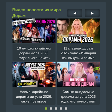
Видео новости из мира
◀
▶
Дорам
ным
10 лучших китайских
11 главных дорам
Не 
 про
дорам июля 2026
2026 года: «Империя
са
рых
года: с чего начать
как выкуп» и самые
дор
просмотр
громкие премьеры
сезона
орой
Новые корейские
Самые ожидаемые
дорамы августа 2026:
дорамы августа 2026
коре
мые
какие премьеры
года: что точно стоит
обс
амы
оправдали ожидания
посмотреть
на