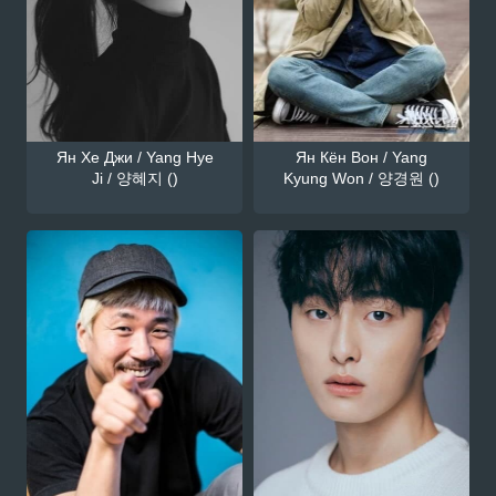
Ян Хе Джи / Yang Hye
Ян Кён Вон / Yang
Ji / 양혜지 ()
Kyung Won / 양경원 ()