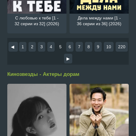
С любовью к тебе [1 -
Дела между нами [1 -
32 серии из 32] (2026)
36 серии из 36] (2026)
◀
1
2
3
4
5
6
7
8
9
10
220
▶
Кинозвезды - Актеры дорам