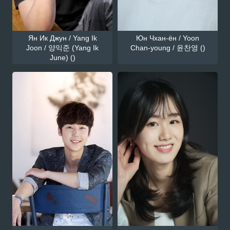
Ян Ик Джун / Yang Ik
Юн Чхан-ён / Yoon
Joon / 양익준 (Yang Ik
Chan-young / 윤찬영 ()
June) ()