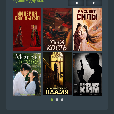
Лучшие дорамы
◀
▶