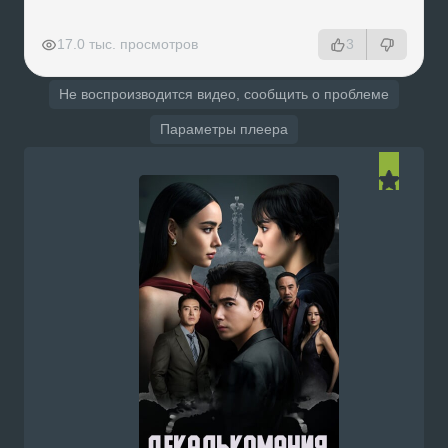
РЕКЛАМА
РЕКЛАМА
РЕКЛАМА
РЕКЛАМА
17.0 тыс. просмотров
3
Не воспроизводится видео, сообщить о проблеме
Параметры плеера