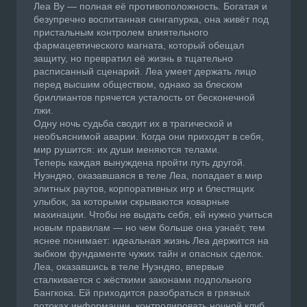
Леа Ву — полная её противоположность. Богатая и
безупречно воспитанная сингапурка, она живёт под
пристальным контролем влиятельного
фармацевтического магната, который обещал
защиту, но превратил её жизнь в тщательно
расписанный сценарий. Леа умеет держать лицо
перед высшим обществом, однако за блеском
бриллиантов прячется усталость от бесконечной
лжи.
Одну ночь судьба сводит их в трагической и
необъяснимой аварии. Когда они приходят в себя,
мир рушится: их души меняются телами.
Теперь каждая вынуждена пройти путь другой.
Нуэндяо, оказавшаяся в теле Леа, попадает в мир
элитных раутов, корпоративных игр и блестящих
улыбок, за которыми скрываются коварные
махинации. Чтобы не выдать себя, ей нужно учиться
новым правилам — но чем больше она узнаёт, тем
яснее понимает: идеальная жизнь Леа держится на
зыбком фундаменте чужих тайн и опасных сделок.
Леа, оказавшись в теле Нуэндяо, впервые
сталкивается с жёсткими законами подпольного
Бангкока. Ей приходится разобраться в грязных
потоках информации, контролировать ночной клуб,