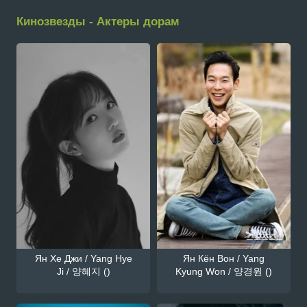
Кинозвезды - Актеры дорам
Ян Хе Джи / Yang Hye
Ян Кён Вон / Yang
Ji / 양혜지 ()
Kyung Won / 양경원 ()