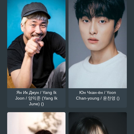
Ян Ик Джун / Yang Ik
Юн Чхан-ён / Yoon
Joon / 양익준 (Yang Ik
Chan-young / 윤찬영 ()
June) ()