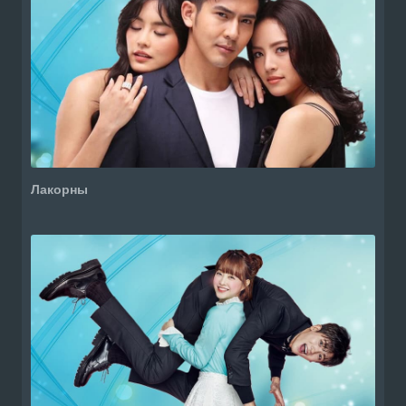
Лакорны