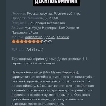
Перевод
: Русская озвучка, Русские субтитры
Продолжительность
: 00:47:50
Режисcер
: Во Воравит Кхатияётин
Актёры
: Мук Мукда Наринрак, Кем Хассави
Пакрапонпайсан
Жанры
Фантастика
Драма
Тайские
:
7.4
Рейтинг:
(
5
гол.)
Таиландский сериал дорама Декалькомания 1-1
серия с русским переводом.
Нуэндяо Анантихун (Мук Мукда Наринрак),
харизматичная хозяйка знаменитого ночного клуба в
Бангкоке, привыкла полагаться только на себя. За
её спокойной улыбкой скрывается жизнь, собранная
из теней: опасные связи, хрупкие договорённости и
прошлое, о котором лучше не помнить. Она знает
цену выживания в мире, где каждое неверное
движение может стать последним.