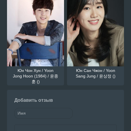
Юн Чон Хун / Yoon
Юн Сан Чжон / Yoon
Jong Hoon (1984) / 윤종
Sang Jung / 윤상정 ()
훈 ()
Добавить отзыв