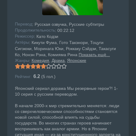
Перевод
: Русская озвучка, Русские субтитры
Продолжительность
: 00:22:12
Режисcер
: Като Кодзи
Актёры
: Кикути Фума, Гото Такэнори, Тоцуги
Сигэюки, Моринага Юки, Роккаку Сэйдзи, Такасуги
Ко, Нонэн Рэна, Комияма Рина
Показать ещё...
Жанры
Комедия
Драма
Японские
:
6.2
Рейтинг:
(
5
гол.)
Японский сериал дорама Мы резервные герои?! 1-
10 серия с русским переводом.
В начале 2000-х мир стремительно меняется: люди
со сверхчеловеческими способностями становятся
новой силой, способной влиять на судьбы
государств. Во многих странах героев начинают
воспринимать как аналог армии. Но в Японии
ситуация иная — из-за конституционного запрета на