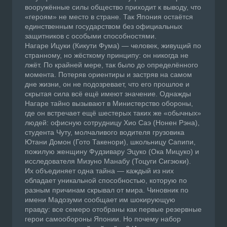
вооружённые силы общество приходит к выводу, что
«героям» не место в стране. Так Япония остаётся
единственным государством без официальных
защитников с особыми способностями.
Нагаре Ицуки (Кикути Фума) — человек, живущий по
странному, но жёсткому принципу: он никогда не
лжёт. По крайней мере, так было до определённого
момента. Потеряв ориентиры и застряв на самом
дне жизни, он не подозревает, что его прошлое и
скрытая сила всё ещё имеют значение. Однажды
Нагаре тайно вызывают в Министерство обороны,
где он встречает ещё шестерых таких же «обычных»
людей: офисную сотрудницу Хио Саэ (Нонен Рэна),
студента Чуту, молчаливого водителя грузовика
Ютани Домон (Гото Такенори), школьницу Сапипи,
пожилую женщину Фудзивару Эцуко (Ока Мицуко) и
исследователя Мизуно Манабу (Тоцуги Сигэюки).
Их объединяет одна тайна — каждый из них
обладает уникальной способностью, которую по
разным причинам скрывал от мира. Чиновник по
имени Мадозуми сообщает им шокирующую
правду: все семеро отобраны как первые резервные
герои самообороны Японии. Но почему набор