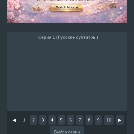
Серия 1 (Русские субтитры)
◀
1
2
3
4
5
6
7
8
9
10
▶