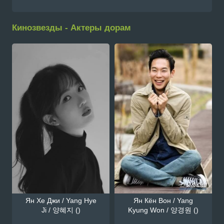
Кинозвезды - Актеры дорам
Ян Хе Джи / Yang Hye
Ян Кён Вон / Yang
Ji / 양혜지 ()
Kyung Won / 양경원 ()