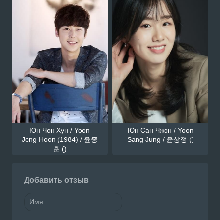
Юн Чон Хун / Yoon
Юн Сан Чжон / Yoon
Jong Hoon (1984) / 윤종
Sang Jung / 윤상정 ()
훈 ()
Добавить отзыв