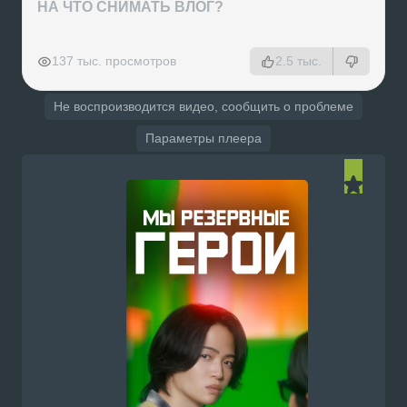
НА ЧТО СНИМАТЬ ВЛОГ?
РЕКЛАМА
РЕКЛАМА
РЕКЛАМА
РЕКЛАМА
137 тыс. просмотров
2.5 тыс.
Не воспроизводится видео, сообщить о проблеме
Параметры плеера