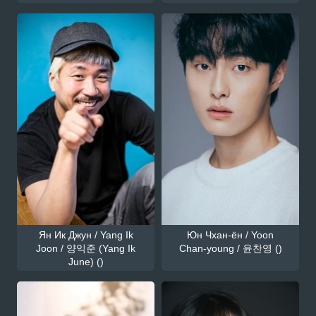
Ян Ик Джун / Yang Ik
Юн Чхан-ён / Yoon
Joon / 양익준 (Yang Ik
Chan-young / 윤찬영 ()
June) ()