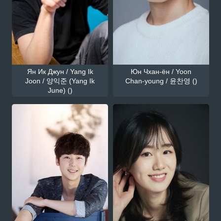
Ян Ик Джун / Yang Ik
Юн Чхан-ён / Yoon
Joon / 양익준 (Yang Ik
Chan-young / 윤찬영 ()
June) ()