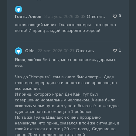
0
Гость Алеся
3 августа 2026 09:39
Ответить
потрясающий миник. Главные актеры - это просто
нечто! И принц-злодей невероятно хорош!
1
Ol4e
23 мая 2026 00:27
Ответить
Янея
, люблю Ли Лань, мне понравились дорамы с
ней.
Что до "Нефрита", там в книге были экстры. Дядя
главгера переродился и попал в свое прошлое, он
всё изменил.
И принц, которого играл Дэн Кай, тут был
совершенно нормальным человеком. А еще было
вскользь упомянуто, что у него была всё та же одна-
единственная наложница и 1 ребенок.
Но та же Туань Цзылайси очень прозрачно
намекнула, что принц оказался в той же ситуации, в
какой оказался его отец 20 лет назад. Сидение на
троне 20 лет подряд портит людей.