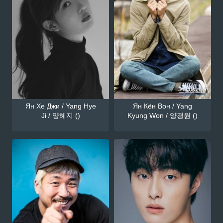
Ян Хе Джи / Yang Hye
Ян Кён Вон / Yang
Ji / 양혜지 ()
Kyung Won / 양경원 ()