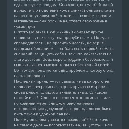
идти по чужим следам. Она знает, кто улыбнётся ей
в лицо, а кто подставит нож в спину; понимает, какие
слова станут ловушкой, а какие — ключом к власти.
И главное — она больше не отдаст свою жизнь в
чужие руки.
С этого момента Сюй Иньинь выбирает другое
правило: путь к свету она прорубит сама. Не ждать
справедливости, не просить милости, не верить
сладким обещаниям — действовать первой, ломать
сценарий, защищать себя и тех, кто действительно
этого достоин. Ведь море страданий безбрежно… и
выплыть из него можно только собственной силой.
Вот только появляется одна проблема, которую она
не планировала.
Наследный принц — тот самый, из-за которого её
прошлое превратилось в цепь приказов и крови —
снова рядом. Слишком внимательный. Слишком
настойчивый. Словно он тоже что-то помнит… или,
по крайней мере, слишком рано начинает
интересоваться девушкой, которая «должна» была
быть тихой и удобной пешкой.
Почему он снова увивается возле неё? Чего хочет
на самом деле — использовать её, защитить… или