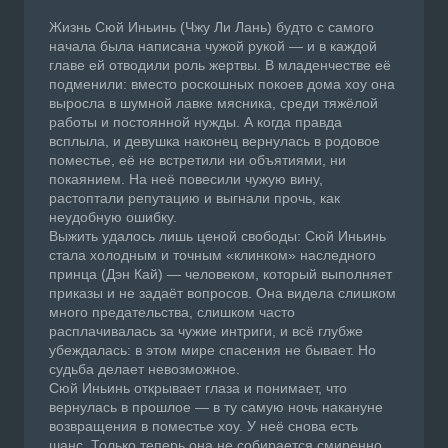
Жизнь Сюй Иньинь (Чжу Ли Лань) будто с самого
начала была написана чужой рукой — и в каждой
главе ей отводили роль жертвы. В младенчестве её
подменили: вместо роскошных покоев дома хоу она
выросла в шумной лавке мясника, среди тяжёлой
работы и постоянной нужды. А когда правда
всплыла, и девушка наконец вернулась в родовое
поместье, её не встретили ни объятиями, ни
покаянием. На неё повесили чужую вину,
растоптали репутацию и выгнали прочь, как
неудобную ошибку.
Выжить удалось лишь ценой свободы: Сюй Иньинь
стала холодным и точным «клинком» наследного
принца (Дэн Кай) — человеком, который выполняет
приказы и не задаёт вопросов. Она видела слишком
много предательства, слишком часто
расплачивалась за чужие интриги, и всё глубже
убеждалась: в этом мире спасения не бывает. Но
судьба делает невозможное.
Сюй Иньинь открывает глаза и понимает, что
вернулась в прошлое — в ту самую ночь накануне
возвращения в поместье хоу. У неё снова есть
шанс. Только теперь она не собирается смиренно