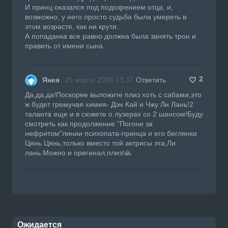
И принц оказался под подозрением отца, и,
возможно, у него просто судьба была умереть в
этом возрасте, как ни крути.
А попаданка все равно должна была занять трон и
править от имени сына.
2
Янея
25 марта 2026 23:37
Ответить
Да,да,да!Поскорее выложите плиз хоть с сабами,это
ж будет гремучая химия- Дэн Кай и Чжу Ли Лань!2
таланта еще и в сюжете о лузерах со 2 шансом!Буду
смотреть как продолжение "Погони за
нефритом"линии психопата-принца и его беглянки
Цянь Цянь,только вместо той актрисы эта,Ли
лань.Можно и оригинал,плиз!🙏
Ожидается