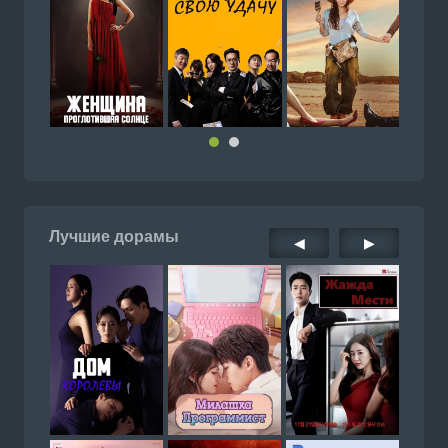
Лучшие дорамы
◀
▶