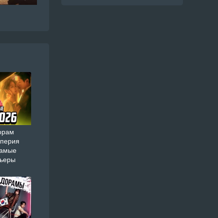
орам
мперия
самые
мьеры