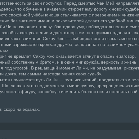
ветственность за свои поступки. Перед смертью Чан Мэй направляет
адеясь, что обучение в академии откроет ему дорогу к новой судьбе
сто спокойной учёбы юноша сталкивается с презрением и унижен
ние без знатного имени и покровителей делает его удобной мише
Ли Чи не склоняет голову: благодаря уму, наблюдательности и сме
 завоёвывает уважение и даёт отпор тем, кто привык подавлять сл
ривлекают внимание Сяхоу Чжо — амбициозного и вспыльчивого сы
ними зарождается крепкая дружба, основанная на взаимном уваж
алах.
риг не дремлет. Сяхоу Чжо оказывается втянут в опасный заговор,
нный собственным братом, и в один миг дружба, верность и жизнь
я под угрозой. В решающий момент Ли Чи, не раздумывая, рискует
ти друга, тем самым навсегда меняя свою судьбу.
бытия начинается путь Ли Чи — путь испытаний, предательств и вел
 Шаг за шагом он поднимается в мире цзянху, превращаясь из ник
 ученика в фигуру, способную изменить баланс сил и оставить свой 
: скоро на экранах.