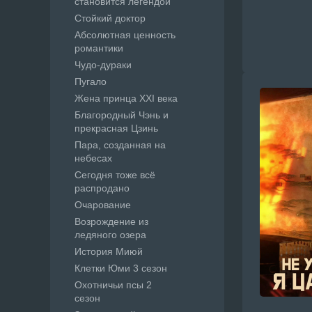
становится легендой
Стойкий доктор
Абсолютная ценность
романтики
Чудо-дураки
Пугало
Жена принца XXI века
Благородный Чэнь и
прекрасная Цзинь
Пара, созданная на
небесах
Сегодня тоже всё
распродано
Очарование
Возрождение из
ледяного озера
История Миюй
Клетки Юми 3 сезон
Охотничьи псы 2
сезон