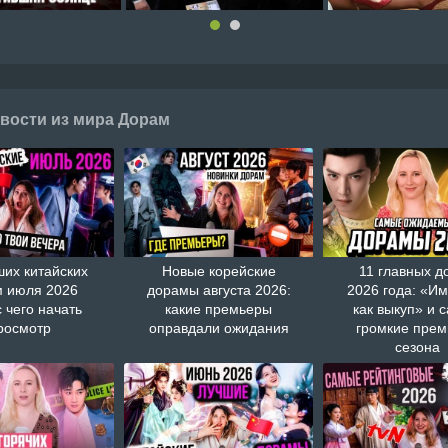
вости из мира Дорам
ших китайских
Новые корейские
11 главных д
 июля 2026
дорамы августа 2026:
2026 года: «И
с чего начать
какие премьеры
как выкуп» и 
росмотр
оправдали ожидания
громкие пре
сезона