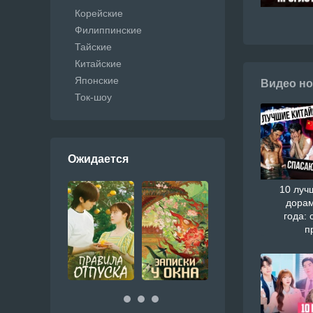
Корейские
Филиппинские
Тайские
Китайские
Японские
Видео но
Ток-шоу
Ожидается
10 луч
дорам
года: 
п