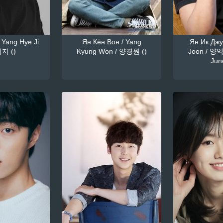
 Yang Hye Ji
Ян Кён Вон / Yang
Ян Ик Джун
지 ()
Kyung Won / 양경원 ()
Joon / 양익
June