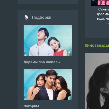
Самые
дорамы
Подборки
года: ч
по
Кинозвезды
Дорамы про любовь
Лакорны