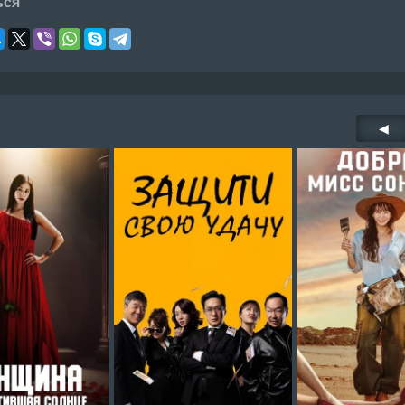
ься
◀