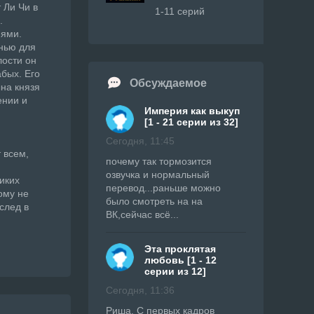
 Ли Чи в
1-11 серий
.
иями.
нью для
лости он
абых. Его
Обсуждаемое
на князя
ении и
Империя как выкуп
[1 - 21 серии из 32]
Сегодня, 11:45
 всем,
почему так тормозится
озвучка и нормальный
иких
перевод...раньше можно
ому не
было смотреть на на
след в
ВК,сейчас всё...
Эта проклятая
любовь [1 - 12
серии из 12]
Сегодня, 11:36
Риша, С первых кадров