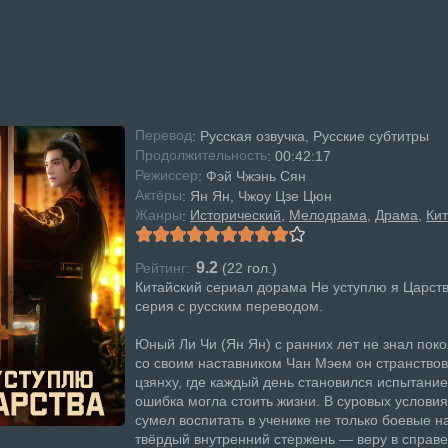
Перевод
: Русская озвучка, Русские субтитры
Продолжительность
: 00:42:17
Режисcер
: Фэй Чжэнь Сян
Актёры
: Ян Ян, Чжоу Цзе Цюн
Жанры
Исторический
Мелодрама
Драма
Ки
:
9.2
Рейтинг:
(
22
гол.)
Китайский сериал дорама Не уступлю я Царств
серия с русским переводом.
Юный Ли Чи (Ян Ян) с ранних лет не знал поко
со своим наставником Чан Мэем он странство
цзянху, где каждый день становился испытани
ошибка могла стоить жизни. В суровых условия
сумел воспитать в ученике не только боевые н
твёрдый внутренний стержень — веру в справе