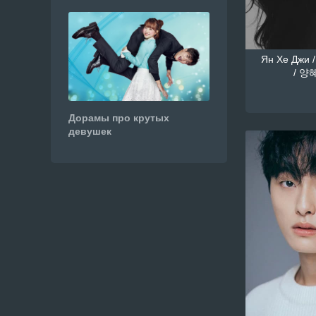
Ян Хе Джи /
/ 양혜
Дорамы про крутых
девушек