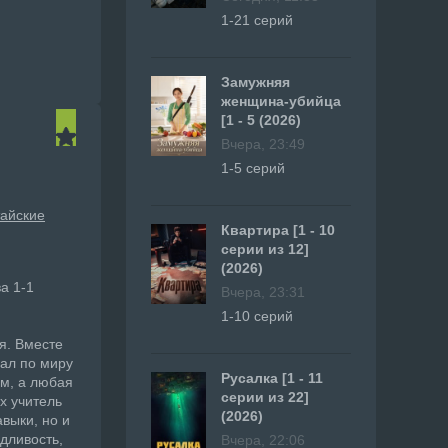
1-21 серий
Замужняя
женщина-убийца
[1 - 5 (2026)
Вчера, 23:49
1-5 серий
тайские
Квартира [1 - 10
серии из 12]
(2026)
а 1-1
Вчера, 23:31
1-10 серий
я. Вместе
вал по миру
Русалка [1 - 11
ем, а любая
серии из 22]
х учитель
(2026)
авыки, но и
дливость,
Вчера, 22:06