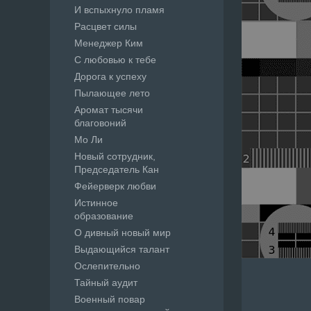
И вспыхнуло пламя
Расцвет силы
Менеджер Ким
С любовью к тебе
Дорога к успеху
Пылающее лето
Аромат тысячи
благовоний
Мо Ли
Новый сотрудник,
Председатель Кан
Фейерверк любви
Истинное
образование
О дивный новый мир
Выдающийся талант
Ослепительно
Тайный аудит
Военный повар