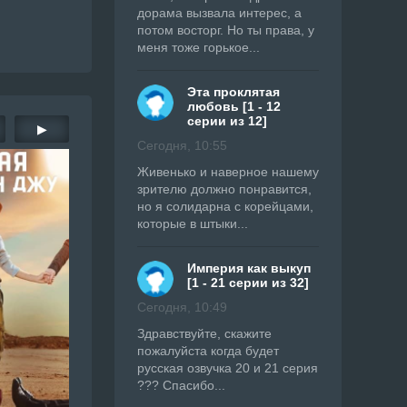
дорама вызвала интерес, а
потом восторг. Но ты права, у
меня тоже горькое...
Эта проклятая
любовь [1 - 12
серии из 12]
▶
Сегодня, 10:55
Живенько и наверное нашему
зрителю должно понравится,
но я солидарна с корейцами,
которые в штыки...
Империя как выкуп
[1 - 21 серии из 32]
Сегодня, 10:49
Здравствуйте, скажите
пожалуйста когда будет
русская озвучка 20 и 21 серия
??? Спасибо...