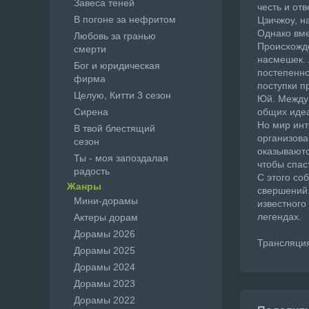
Завеса теней
честь и от
В погоне за нефритом
Цзичжоу, н
Однако вме
Любовь за гранью
Происхожде
смерти
насмешек. 
Бог и юридическая
постепенно
фирма
поступки п
Целую, Китти 3 сезон
Юй. Между 
Сирена
общих иде
Но мир инт
В твой блестящий
организова
сезон
оказываютс
Ты - моя запоздалая
чтобы спас
радость
С этого со
Жанры
свершений.
Мини-дорамы
известного
легендах.
Актеры дорам
Дорамы 2026
Трансляция
Дорамы 2025
Дорамы 2024
Дорамы 2023
Дорамы 2022