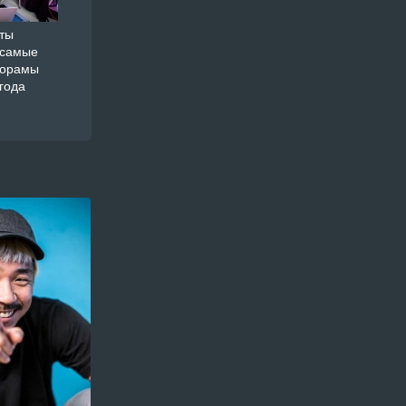
ты
 самые
дорамы
года