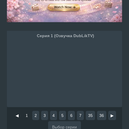
Серия 1 (Озвучка DubLikTV)
◀
1
2
3
4
5
6
7
35
36
▶