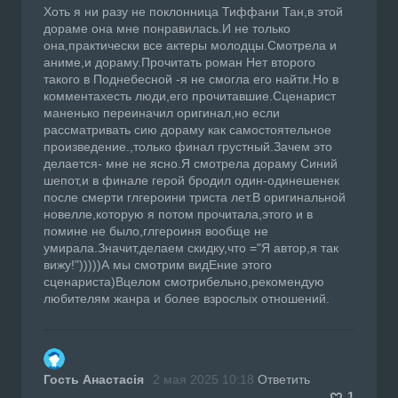
Хоть я ни разу не поклонница Тиффани Тан,в этой
дораме она мне понравилась.И не только
она,практически все актеры молодцы.Смотрела и
аниме,и дораму.Прочитать роман Нет второго
такого в Поднебесной -я не смогла его найти.Но в
комментахесть люди,его прочитавшие.Сценарист
маненько переиначил оригинал,но если
рассматривать сию дораму как самостоятельное
произведение.,только финал грустный.Зачем это
делается- мне не ясно.Я смотрела дораму Синий
шепот,и в финале герой бродил один-одинешенек
после смерти глгероини триста лет.В оригинальной
новелле,которую я потом прочитала,этого и в
помине не было,глгероиня вообще не
умирала.Значит,делаем скидку,что ="Я автор,я так
вижу!")))))А мы смотрим видЕние этого
сценариста)Вцелом смотрибельно,рекомендую
любителям жанра и более взрослых отношений.
Гость Анастасія
2 мая 2025 10:18
Ответить
1