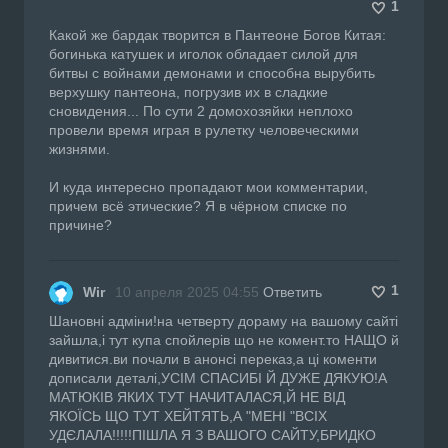
1
Какой же бардак творится в Пантеоне Богов Китая:
богинька катушек и иголок обладает силой для
битвы с войнами демонами и способна вырубить
верхушку пантеона, погрузив их в сладкие
сновидения... По сути 2 домохозяйки неплохо
провели время играя в рулетку человеческими
жизнями.
И куда интересно пропадают мои комментарии,
причем всё этические? Я в чёрном списке по
причине?
1
Wir
10 апреля 2025 04:55
Ответить
Шановні адміни!на четверту дораму на вашому сайті
зайшла,і тут купа спойлерів що не комент.то НАЩО й
дивитися.ви почали в анонсі переказ,а ці коменти
дописали деталі,УСІМ СПАСИБІ Й ДУЖЕ ДЯКУЮ!А
МАТЮКІВ ЯКИХ ТУТ НАЧИТАЛАСЯ,Й НЕ ВІД
ЯКОЇСЬ ЩО ТУТ ХЕЙТЯТЬ,А "МЕНІ "ВСІХ
УДЄЛАЛА!!!!!ПІШЛА Я З ВАШОГО САЙТУ,БРИДКО