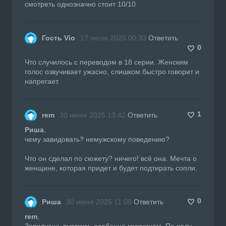
смотреть однозначно стоит 10/10
Гость Vio
17 июля 2025 00:33
Ответить
0
Что случилось с переводом в 18 серии. Женским
голос озвучивает ужасно, слишком быстро говорит и
напрегает.
1
rem
30 июня 2025 13:42
Ответить
Риша
,
чему завидовать? немужскому поведению?
Что он сделал по сюжету? ничего! всё она. Мечта о
женщине, которая придет и будет подтирать сопли.
0
Риша
30 июня 2025 11:08
Ответить
rem
,
Завидуешь русским, особенно мужчинам. По ходу