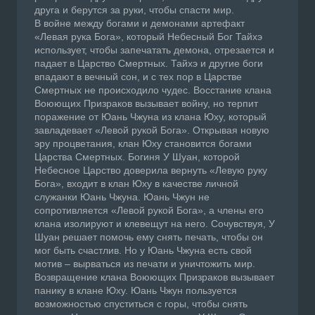
друга и берутся за руки, чтобы спасти мир.
В войне между богами и демонами артефакт
«Левая рука Бога», который Небесный Бог Тайхэ
использует, чтобы запечатать демона, отрезается и
падает в Царство Смертных. Тайхэ и другие боги
впадают в вечный сон, и с тех пор в Царстве
Смертных не происходило чудес. Восстание клана
Воюющих Призраков вызывает войну, но терпит
поражение от Юань Чжуна из клана Юху, который
завладевает «Левой рукой Бога». Открывая новую
эру процветания, клан Юху становится богами
Царства Смертных. Богиня У Шуан, которой
Небесное Царство доверила вернуть «Левую руку
Бога», входит в клан Юху в качестве личной
служанки Юань Чжуна. Юань Чжун не
сопротивляется «Левой рукой Бога», а члены его
клана изолируют и клевещут на него. Сочувствуя, У
Шуан решает помочь ему снять печать, чтобы он
мог быть счастлив. Но у Юань Чжуна есть свой
мотив – вырваться из печати и уничтожить мир.
Возвращение клана Воюющих Призраков вызывает
панику в клане Юху. Юань Чжун пользуется
возможностью спуститься с горы, чтобы снять