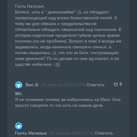
Гость Наталья,
Богини, хоть и " домохозяйки":-)), но обладают
превосходящей над всеми божественной силой. К
тому же для обмана и предательства не
обязательно обладать сверхсилой над пантеоном. В
истории отдельные предатели губили целые армии,
поэтому это не проблема. Вопрос в том( я всегда им
задавалась, когда начинала смоореть сянься, а
потом смирилась:-)), что это за боги, поступающие
хуже демонов? По их делам по ним ад плачет, а не
царство небесное.:-)))
0
San Ji
10 апреля 2025 14:24
Ответить
Wir
,
Я не понимаю почему ви набросились на Мені. Она
просто говорило то что есть на самом деле...
Гость Наталья
10 апреля 2025 12:30
Ответить