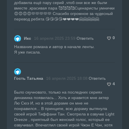
добавила ещё пару серий ,чтоб они все же были
вместе ,красивая пара 🥰🥰🥰🥰Сценаристы умнички
😍😍😍😍🫶🫶🫶🫶🫶 Спасибо огромное за чудесный
перевод ребята 😘😘😘😘❤️❤️❤️❤️🤗🤗🤗🤗🤗
0
Икс
16 апреля 2025 23:59
Ответить
Название романа и автор в начале ленты.
Я уже писала.
Гость Татьяна
16 апреля 2025 18:08
Ответить
4
Было скучновато, только на последних сериях
динамика появилась... Хоть и нравится мне актер
Лю Сюэ И, но в этой дораме он мне не
понравился... В принципе, всю дораму вытянула
своей игрой Тиффани Тан. Смотрела в озвучке Light
Dreeze , приятный был женский голос, который ее
озвучивал. Впечатлил своей игрой Чжэн Е Чэн, хотя