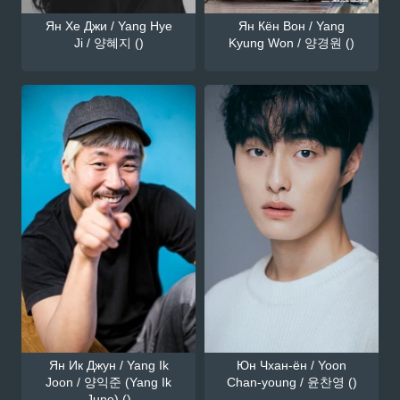
Ян Хе Джи / Yang Hye
Ян Кён Вон / Yang
Ji / 양혜지 ()
Kyung Won / 양경원 ()
Ян Ик Джун / Yang Ik
Юн Чхан-ён / Yoon
Joon / 양익준 (Yang Ik
Chan-young / 윤찬영 ()
June) ()