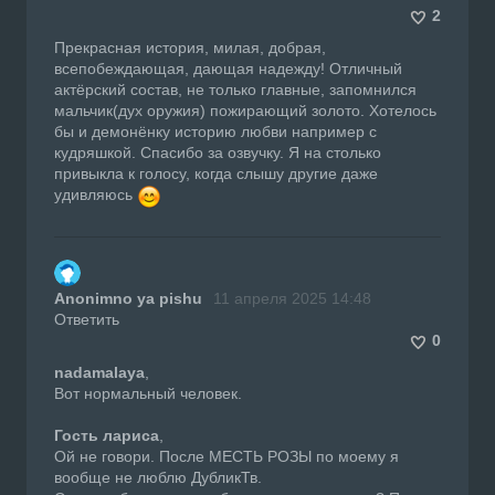
2
Прекрасная история, милая, добрая,
всепобеждающая, дающая надежду! Отличный
актёрский состав, не только главные, запомнился
мальчик(дух оружия) пожирающий золото. Хотелось
бы и демонёнку историю любви например с
кудряшкой. Спасибо за озвучку. Я на столько
привыкла к голосу, когда слышу другие даже
удивляюсь
Anonimno ya pishu
11 апреля 2025 14:48
Ответить
0
nadamalaya
,
Вот нормальный человек.
Гость лариса
,
Ой не говори. После МЕСТЬ РОЗЫ по моему я
вообще не люблю ДубликТв.