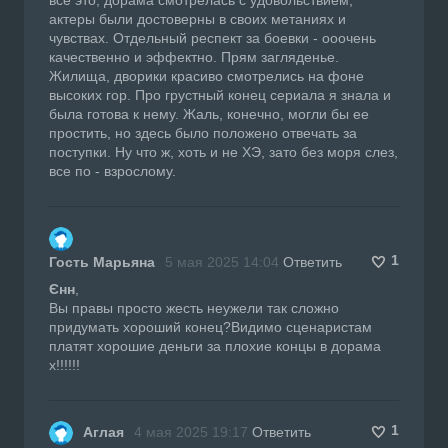
актеры были достоверны в своих метаниях и
чувствах. Отдельный респект за боевки - ооочень
качественно и эффектно. Прям загляденье.
Жилища, дворики красиво смотрелись на фоне
высоких гор. Про грустный конец сериала я знала и
была готова к нему. Жаль, конечно, могли бы ее
простить, но здесь было положено отвечать за
поступки. Ну что ж, хоть и не ХЭ, зато без моря слез,
все по - взрослому.
1
Гость Марьяна
5 мая 2025 14:04
Ответить
Єнн
,
Вы правы просто жесть неужели так сложно
придумать хороший конец?Видимо сценаристам
платят хорошие деньги за плохие концы в дорама
х!!!!!!
1
Аглая
4 мая 2025 19:17
Ответить