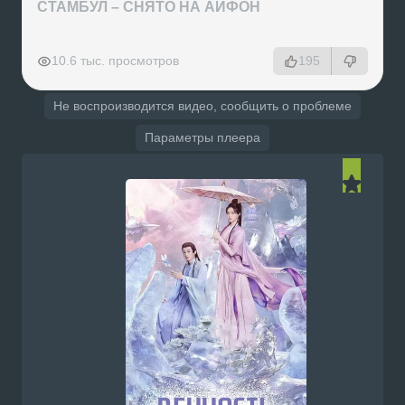
СТАМБУЛ – СНЯТО НА АЙФОН
РЕКЛАМА
РЕКЛАМА
РЕКЛАМА
РЕКЛАМА
10.6 тыс. просмотров
195
Не воспроизводится видео, сообщить о проблеме
Параметры плеера