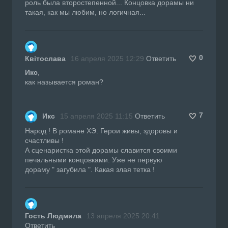
роль была второстепенной... Концовка дорамы ни
такая, как мы любим, но логичная...
0
Квітослава
16 апреля 2025 12:29
Ответить
Икс
,
как называется роман?
7
Икс
15 апреля 2025 11:15
Ответить
Народ ! В романе ХЭ. Герои живы, здоровы и
счастливы !
А сценаристка этой дорамы славится своими
печальными концовками. Уже не первую
дораму " загубила ". Какая злая тетка !
Гость Людмила
13 апреля 2025 20:41
Ответить