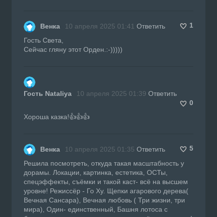
1
Венка
10 апреля 2025 01:41
Ответить
Гость Света,
Сейчас гляну этот Орден.:-)))))
Гость Nataliya
10 апреля 2025 01:39
Ответить
0
Хороша казка!👍👍👍
5
Венка
10 апреля 2025 01:35
Ответить
Решила посмотреть, откуда такая масштабность у
дорамы. Локации, картинка, естетика, ОСТы,
спецэффекты, съёмки и такой каст- всё на высшем
уровне! Режиссёр - Го Ху. Щепки агарового дерева(
Вечная Сансара), Вечная любовь ( Три жизни, три
мира), Один- единственный, Башня лотоса с