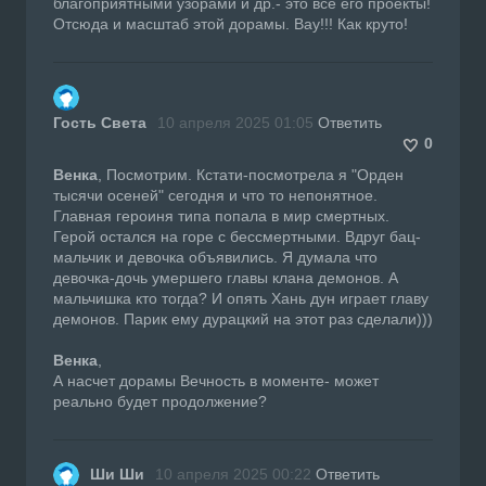
благоприятными узорами и др.- это всё его проекты!
Отсюда и масштаб этой дорамы. Вау!!! Как круто!
Гость Света
10 апреля 2025 01:05
Ответить
0
Венка
, Посмотрим. Кстати-посмотрела я "Орден
тысячи осеней" сегодня и что то непонятное.
Главная героиня типа попала в мир смертных.
Герой остался на горе с бессмертными. Вдруг бац-
мальчик и девочка объявились. Я думала что
девочка-дочь умершего главы клана демонов. А
мальчишка кто тогда? И опять Хань дун играет главу
демонов. Парик ему дурацкий на этот раз сделали)))
Венка
,
А насчет дорамы Вечность в моменте- может
реально будет продолжение?
Ши Ши
10 апреля 2025 00:22
Ответить