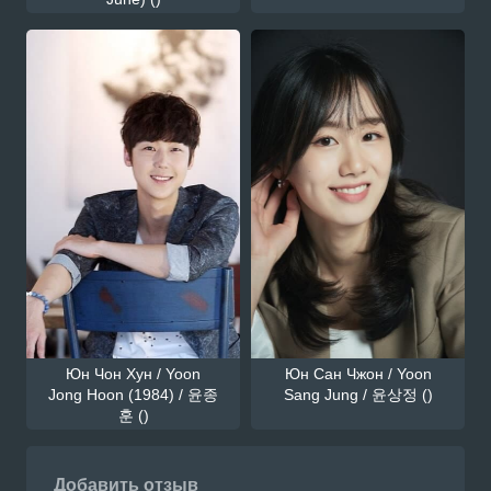
Юн Чон Хун / Yoon
Юн Сан Чжон / Yoon
Jong Hoon (1984) / 윤종
Sang Jung / 윤상정 ()
훈 ()
Добавить отзыв