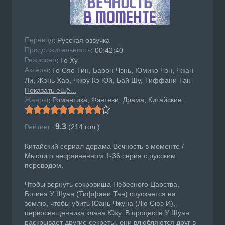
Перевод
: Русская озвучка
Продолжительность
: 00:42:40
Режисcер
: Го Ху
Актёры
: Го Сяо Тин, Барон Чэнь, Юмико Чэн, Чжан
Ли, Жэнь Хао, Чжоу Кэ Юй, Бай Шу, Тиффани Тан
Показать ещё...
Жанры
Романтика
Фэнтези
Драма
Китайские
:
9.3
Рейтинг:
(
214
гол.)
Китайский сериал дорама Вечность в моменте /
Мысли о несравненном 1-36 серия с русским
переводом.
Чтобы вернуть сокровища Небесного Царства,
Богиня У Шуан (Тиффани Тан) спускается на
землю, чтобы убить Юань Чжуна (Лю Сюэ И),
первосвященника клана Юху. В процессе У Шуан
раскрывает другие секреты, они влюбляются друг в