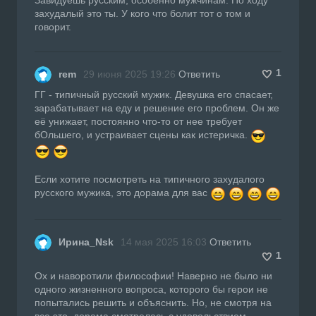
захудалый это ты. У кого что болит тот о том и
говорит.
1
rem
29 июня 2025 19:26
Ответить
ГГ - типичный русский мужик. Девушка его спасает,
зарабатывает на еду и решение его проблем. Он же
её унижает, постоянно что-то от нее требует
бОльшего, и устраивает сцены как истеричка.
Если хотите посмотреть на типичного захудалого
русского мужика, это дорама для вас
Ирина_Nsk
14 мая 2025 16:03
Ответить
1
Ох и наворотили философии! Наверно не было ни
одного жизненного вопроса, которого бы герои не
попытались решить и объяснить. Но, не смотря на
все это, дорама смотрелась с удовольствием,