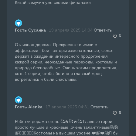
Китай замучил уже своими финалами
Гость Сусанна
19 апреля 2025 14:04
Ответить
6
Отличная дорама. Прекрасные съемки с
эффектами , бои , актеры замечательные, сюжет
держит в ожидании интересного продолжения
каждой серии, неожиданные переходы, костюмы и
природа бесподобные. Очень хотим продолжения,
хоть 1 серии, чтобы богиня и главный жрец
встретились и были счастливы.
Гость Alenka
17 апреля 2025 04:31
Ответить
6
Ребятки дорама огонь 🥰🔥🥰🔥🥰 Главные герои
просто лучшие и красивые ,очень талантливые🤗🤗
🤗❤️‍🔥❤️‍🔥❤️‍🔥Костюмы на высшем уровне ❤️🤗❤️🤗Я бы