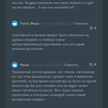
наглые. Выдрессировали они своих мужчин и ездят
на них верхом... А как они напиваются!
Гость Вера
14 июня 2026 21:33
Ответить
4
позитивный и милый сериал, было несколько не
удалых злодеев, а главные герои
целеустремленные красавчики, кое кого даже
успешно воспитали..
4
Риша
14 июня 2026 10:42
Ответить
Прекрасная летняя дорама, нет стекла, неспешная,
но при этом динамичная, держит темп и внимание
зрителей, за всё время просмотра не было ни одной
минуты где бы угас интерес или же вдруг сюжет
начал топтаться на месте. Все герои хорошо
прописаны и отыграны, в каждой серии новый
интересный поворот.