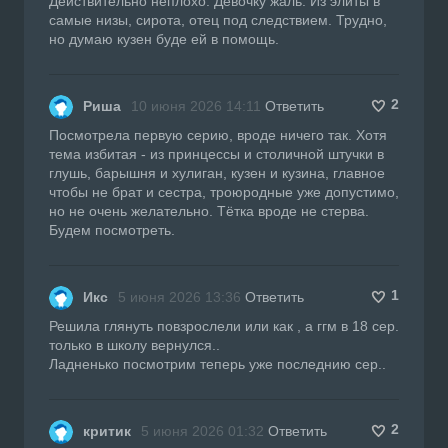
Действительно неплохо. Девочку жаль. Из элиты в
самые низы, сирота, отец под следствием. Трудно,
но думаю кузен буде ей в помощь.
2
Риша
10 июня 2026 14:11
Ответить
Посмотрела первую серию, вроде ничего так. Хотя
тема избитая - из принцессы и столичной штучки в
глушь, барышня и хулиган, кузен и кузина, главное
чтобы не брат и сестра, троюродные уже допустимо,
но не очень желательно. Тётка вроде не стерва.
Будем посмотреть.
1
Икс
5 июня 2026 13:36
Ответить
Решила глянуть повзрослели или как , а ггм в 18 сер.
только в школу вернулся..
Ладненько посмотрим теперь уже последнию сер..
2
критик
5 июня 2026 01:32
Ответить