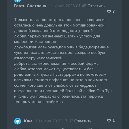
Гость Светлана
11 июня 2026 01:45
Ответить
7
Только только досмотрела последнюю серию и
осталась очень довольна этой мотивированной
дорамой,созданной о молодости ,первой
любви,первых жизненных шагах к успеху для
молодежи.Настоящая
дружба,взаимовыручка,помощь в беде,искренние
чувства- все это вместе взятое, создало особую
атмосферу человеческой
доброты,взаимопонимания и особой формы
любви,которая может существовать и без
родственных чувств.Пусть дорама по некоторым
посылам немного пафосная,но зато в ней много
солнечного света от улыбок, от взглядов,от
преданности и настоящей большой любви.Сяо Тун
и Юнь Жуй прекрасно справились,эта парочка
теперь у меня в любимых.
1
Юна
10 июня 2026 17:37
Ответить