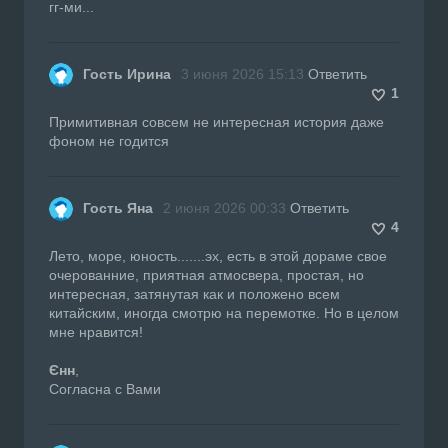
гг-ми...
Гость Ирина
3 июня 2026 15:13
Ответить
1
Примитивная совсем не интересная история даже
фоном не годится
Гость Яна
2 июня 2026 00:33
Ответить
4
Лето, море, юность.......эх, есть в этой дораме свое
очерованние, приятная атмосвера, простая, но
интересная, затянутая как и положено всем
китайским, иногда смотрю на перемотке. Но в целом
мне нравится!
Єнн
,
Согласна с Вами