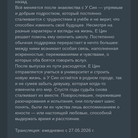
назад.
Всё меняется после знакомства с У Син — упрямым
и добрым подростком, который постоянно
сталкивается с трудностями в учёбе и не верит, что
способен изменить своё будущее. Несмотря на
разные характеры и взгляды на жизнь, Е Цин
решает помочь ему окончить школу. Постепенно
обычная поддержка перерастает в нечто большее:
между ними возникает особая связь, наполненная
искренностью, переживаниями и чувствами, о
которых оба боятся говорить вслух.
После выпуска их пути расходятся. Е Цин
отправляется учиться в университет и строить
новую жизнь, а У Син остаётся в родном городе, так
и не сумев забыть девушку, которая когда-то
изменила его мир. Спустя годы судьба снова
сталкивает их вместе. Повзрослевшие, пережившие
разочарования и испытания, они получают шанс
понять, были ли их чувства лишь воспоминанием о
юности — или настоящей любовью, способной
выдержать время и расстояние.
Трансляция: ежедневно с 27.05.2026 г.