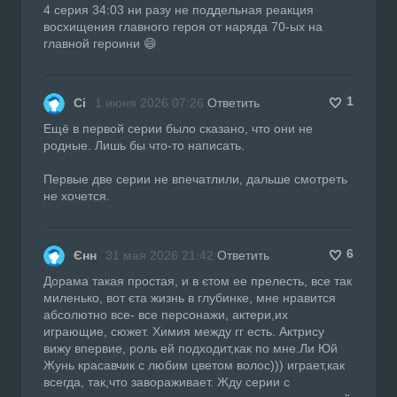
4 серия 34:03 ни разу не поддельная реакция
восхищения главного героя от наряда 70-ых на
главной героини 😄
1
Сі
1 июня 2026 07:26
Ответить
Ещё в первой серии было сказано, что они не
родные. Лишь бы что-то написать.
Первые две серии не впечатлили, дальше смотреть
не хочется.
6
Єнн
31 мая 2026 21:42
Ответить
Дорама такая простая, и в єтом ее прелесть, все так
миленько, вот єта жизнь в глубинке, мне нравится
абсолютно все- все персонажи, актери,их
играющие, сюжет. Химия между гг есть. Актрису
вижу впервие, роль ей подходит,как по мне.Ли Юй
Жунь красавчик с любим цветом волос))) играет,как
всегда, так,что завораживает. Жду серии с