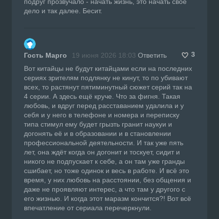
подруг прозвучало - начать жизнь, это начать своё
дело и так далее. Бесит.
3
Гость Марго
19 июня 2026 18:03
Ответить
Вот китайцы не будут китайцами если на последних
сериях зрителям подлянку не кинут, то по убивают
всех, то растянут пятиминутный сюжет серий так на
4 серии. А здесь ещё круче. Что за фигня. Такая
любовь, и вдруг перед расставанием удалила и у
себя и у него в телефоне и номера и переписку
типа стимул ему будет грызть гранит наукуи и
догонять её и в образовании и в становлении
профессиональной деятельности. И так уже пять
лет, она ждёт когда он догонит и тоскует, сидит и
никого не подпускает к себе, а он там уже гранды
сшибает, но тоже одинок и весь в работе. И всё это
время, у них любовь на расстоянии, без общения и
даже не проявляют интерес, а что там у другого с
его жизнью. И когда этот маразм кончится?! Вот всё
впечатление от сериала перечеркнули.