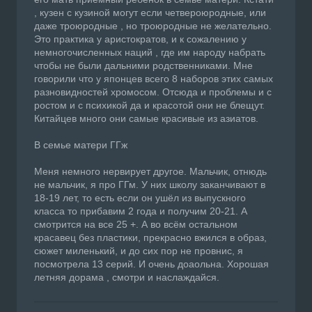
, кузен с кузиной могут если четвероюродные, или
даже троюродные , но троюродные не желательно.
Это практика у аристократов, и к сожалению у
немногочисленных наций , где им народу набрать
чтобы не были дальними родственниками. Мне
говорили что у японцев всего 8 наборов этих самых
разновидностей хромосом. Отсюда и проблемы и с
ростом и с психикой да и красотой они не блещут.
Китайцев много они самые красивые из азиатов.
В семье матери ГГж
Меня немного нервирует другое. Мальчик, отнюдь
не мальчик, я про ГГм. У них школу заканчивают в
18-19 лет, то есть если он ушёл из выпускного
класса то прибавим 2 года и получим 20-21. А
смотрится на все 25 +. А во всём остальном
красавец без пластики, прекрасно вжился в образ,
сюжет миленький, и до сих пор не провнис, я
посмотрела 13 серий. И очень доаольна. Хорошая
летняя дорама , смотри и наслаждайся.