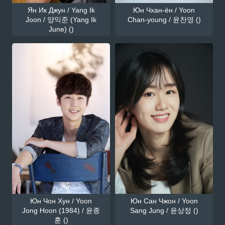
Ян Ик Джун / Yang Ik
Юн Чхан-ён / Yoon
Joon / 양익준 (Yang Ik
Chan-young / 윤찬영 ()
June) ()
Юн Чон Хун / Yoon
Юн Сан Чжон / Yoon
Jong Hoon (1984) / 윤종
Sang Jung / 윤상정 ()
훈 ()