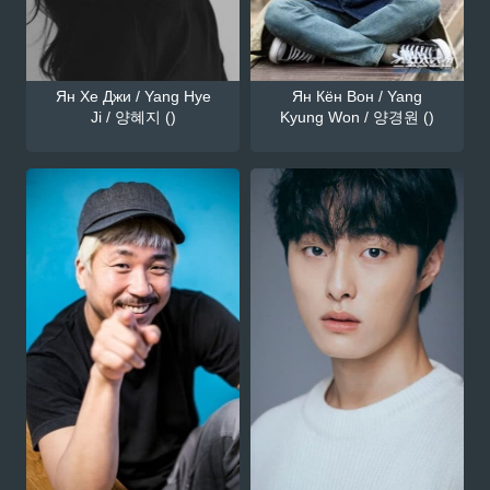
Ян Хе Джи / Yang Hye
Ян Кён Вон / Yang
Ji / 양혜지 ()
Kyung Won / 양경원 ()