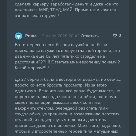
сделали карьеру, заработали деньги и даже кое кто
поженился. МИР, ТРУД, МАЙ. Прямо так и хочется
заорать слава труду!!!
3
Риша
19 июня 2026 20:42
Ответить
Вот интересно если бы они случайно не были
приглашены на ужин к подруге главной героини, эти
два ёжика ещё бы лет пять тихо страдали на
расстоянии???!!!! Ответьте мне европейцу почему!?
Какой маразм!!!!!
До 27 серии я была в восторге от дорамы, но сейчас
просто хочется бросить просмотр. Из за этого
идиотизма. Ясно что они всё равно будут вместе, но
перед финалом надо чисто по-китайски, растянуть
сюжет нелепицей, вымазать всех соплями,
накормить стеклом. очередной раз спеть гимн
трудолюбию, умеренности и воздержанию плотских
желаний, и подчеркнуть что деньги двигатель
прогресса даже в отношениях. Мало того, надо ещё,
чтобы и у второстепенных героев типа матушкиных