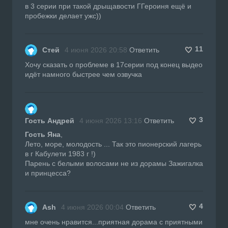
в 3 серии при такой дрыщавости ГГероиня ещё и
пробежки делает ужс))
11
Стей
4 июня 2026 20:58
Ответить
Хочу сказать о проблеме в 17серии под конец выдео
идёт намного быстрее чем озвучка
3
Гость Андрей
4 июня 2026 13:16
Ответить
Гость Яна
,
Лето, море, молодость ... Так это пионерский лагерь
в г Кабулети 1983 г !)
Парень с белыми волосами не из дорамы Зажигалка
и принцесса?
4
Ash
4 июня 2026 00:04
Ответить
мне очень нравится...приятная дорама с приятными