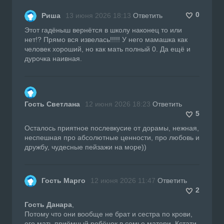
0
Риша
13 июня 2026 18:13
Ответить
Этот гадёныш вернётся в школу наконец то или
нет!? Прямо вся извелась!!!!! У него мамашка как
человек хороший, но как мать полный 0. Да ещё и
дурочка наивная.
Гость Светлана
12 июня 2026 18:23
Ответить
5
Осталось приятное послевкусие от дорамы, нежная,
неспешная про абсолютные ценности, про любовь и
дружбу, чудесные пейзажи на море))
Гость Марго
12 июня 2026 11:47
Ответить
2
Гость Данара
,
Потому что они вообще не брат и сестра по крови,
его мать приёмный ребёнок в семье матери. Кстати