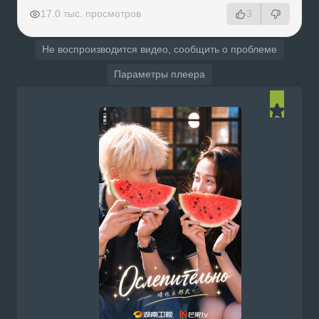
РЕКЛАМА
РЕКЛАМА
РЕКЛАМА
РЕКЛАМА
17.0 тыс. просмотров
3
Не воспроизводится видео, сообщить о проблеме
Параметры плеера