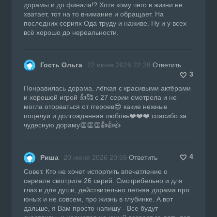
дорамы и до финала!? Хотя кому чего в жизни не
хватает, тот на то внимание и обращает. На
последних сериях Ода труду и наживе. Ну и у всех
всё хорошо до нереальности.
Гость Ольга
22 июня 2026 22:28
Ответить
3
Понравилась дорама, лёгкая с красивыми актёрами
и хорошей игрой 👍🥰 с 27 серии смотрела и не
могла оторваться от ггероев😍 какие нежные
поцелуи и долгожданная любовь❤️❤️❤️ спасибо за
чудесную дораму👏👏👏👍👍👍
4
Риша
20 июня 2026 20:59
Ответить
Совет. Кто не хочет испортить впечатление о
сериале смотрите 26 серий. Смотрибельно и для
глаз и для души, действительно летняя дорама про
юных и не совсем, про жизнь в глубинке. А вот
дальше, я Вам просто напишу - Все будут