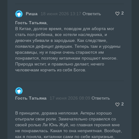
2
Риша
18 июня 2026 13:17
Ответить
Гость Татьяна
,
В Китае, долгое время, поводом для аборта мог
стать пол ребёнка, все хотели наследника, и
девочек убивали в зародыше. Как следствие,
появился дефицит девушек. Теперь там и уродины
красавицы, ну и парни очень стараются им
понравится, поэтому китаянкам прощают многое.
Природа мстит, и правильно делает, нечего
человечкам корчить из себя Богов.
Гость Татьяна
17 июня 2026 08:09
Ответить
2
В принципе, дорама неплохая. Актеры хорошо
отыграли свои роли. Замечательно справился со
своей ролью Ли Юнь Жуй, но главная героиня мне
не понравилась. Какая то она неприятная. Вообще,
как я поняла, китаянки сами по себе капризные,