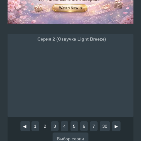
Серия 2 (Озвучка Light Breeze)
◀
1
2
3
4
5
6
7
30
▶