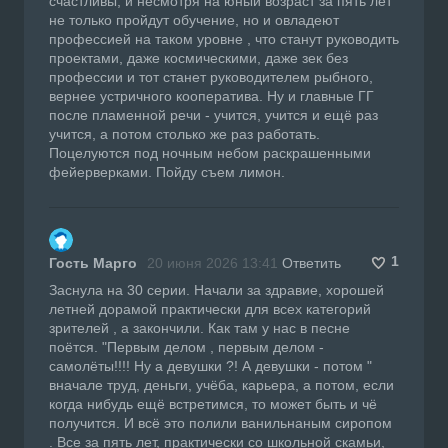
счастливы, и несмотря на юный возраст за пять лет
не только пройдут обучение, но и овладеют
профессией на таком уровне , что станут руководить
проектами, даже космическими, даже зек без
профессии и тот станет руководителем рыбного,
вернее устричного кооператива. Ну и главные ГГ
после пламенной речи - учится, учится и ещё раз
учится, а потом столько же раз работать.
Поцелуются под ночным небом раскрашенными
фейерверками. Пойду съем лимон.
1
Гость Марго
20 июня 2026 13:41
Ответить
Заснула на 30 серии. Начали за здравие, хорошей
летней дорамой практически для всех категорий
зрителей , а закончили. Как там у нас в песне
поётся. "Первым делом , первым делом -
самолёты!!!! Ну а девушки ?! А девушки - потом "
вначале труд, деньги, учёба, карьера, а потом, если
когда нибудь ещё встретимся, то может быть и чё
получится. И всё это полили ванильнаным сиропом
. Все за пять лет, практически со школьной скамьи,