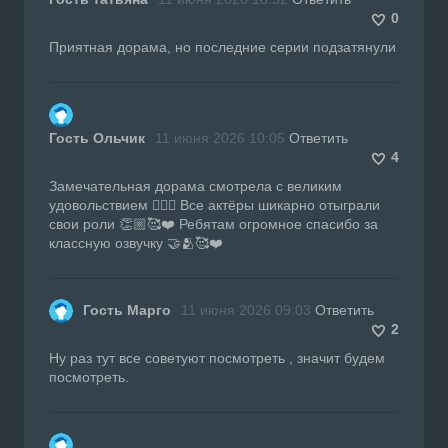
0
Приятная дорама, но последние серии подзатянули
Гость Ольчик
11 июня 2026 10:05
Ответить
4
Замечательная дорама смотрела с великим
удовольствием 👍🏼🔥 Все актёры шикарно отыграли
свои роли 👏🏼🥰❤️ Ребятам огромное спасибо за
классную озвучку 🤝🫂🥰❤️
Гость Марго
11 июня 2026 09:03
Ответить
2
Ну раз тут все советуют посмотреть , значит будем
посмотреть.