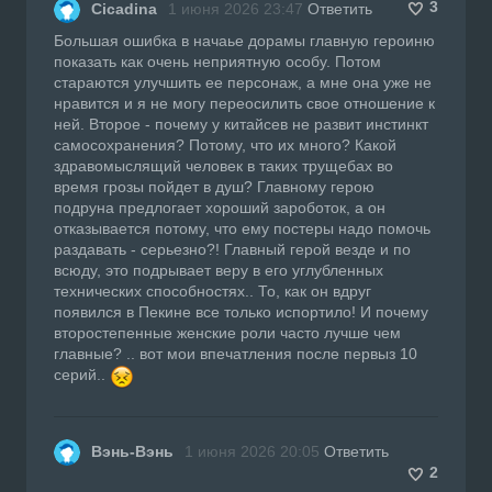
3
Cicadina
1 июня 2026 23:47
Ответить
Большая ошибка в начаье дорамы главную героиню
показать как очень неприятную особу. Потом
стараются улучшить ее персонаж, а мне она уже не
нравится и я не могу переосилить свое отношение к
ней. Второе - почему у китайсев не развит инстинкт
самосохранения? Потому, что их много? Какой
здравомыслящий человек в таких трущебах во
время грозы пойдет в душ? Главному герою
подруна предлогает хороший зароботок, а он
отказывается потому, что ему постеры надо помочь
раздавать - серьезно?! Главный герой везде и по
всюду, это подрывает веру в его углубленных
технических способностях.. То, как он вдруг
появился в Пекине все только испортило! И почему
второстепенные женские роли часто лучше чем
главные? .. вот мои впечатления после первыз 10
серий..
Вэнь-Вэнь
1 июня 2026 20:05
Ответить
2