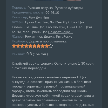
Перевод
: Русская озвучка, Русские субтитры
Продолжительность
: 00:46:10
Режисcер
: Чжу Дун Нин
Актёры
: Гуань Сяо Тун, Ли Юнь Жуй, Ван Цзя
Сюань, Лю Тянь Цзо, Гао Цю Цзы, Нина Пао, Цзэн
Кэ Ни, Мао Цзюнь Цзе
Показать ещё...
Жанры
Романтика
Драма
Китайские
:
Подборка
Дорамы про романтика
:
9.3
Рейтинг:
(
154
гол.)
Китайский сериал дорама Ослепительно 1-30 серия
с русским переводом.
После неожиданных семейных перемен Е Цин
вынуждена оставить привычную жизнь в большом
городе и вернуться в родной провинциальный
городок, чтобы закончить последний год школы.
Девушка чувствует себя чужой среди старых улиц и
давно забытых воспоминаний, мечтая лишь
поскорее уехать и больше никогда не оглядываться