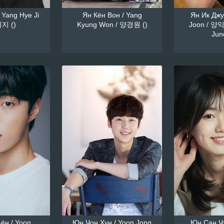
 Yang Hye Ji
Ян Кён Вон / Yang
Ян Ик Джун
지 ()
Kyung Won / 양경원 ()
Joon / 양익
June
ён / Yoon
Юн Чон Хун / Yoon Jong
Юн Сан Чж