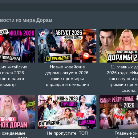
вости из мира Дорам
ших китайских
Новые корейские
11 главных д
 июля 2026
дорамы августа 2026:
2026 года: «И
с чего начать
какие премьеры
как выкуп» и 
росмотр
оправдали ожидания
громкие пре
сезона
 ожидаемые
Не пропустите: ТОП
Главные хи