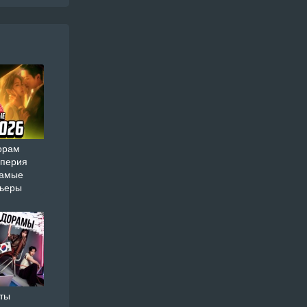
орам
мперия
самые
мьеры
ты