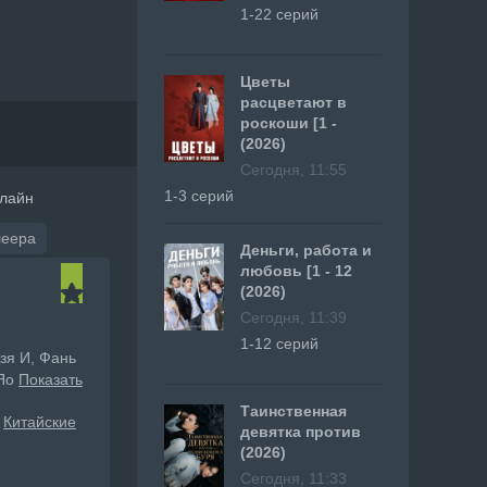
1-22 серий
Цветы
расцветают в
роскоши [1 -
(2026)
Сегодня, 11:55
1-3 серий
нлайн
леера
Деньги, работа и
любовь [1 - 12
(2026)
Сегодня, 11:39
1-12 серий
Цзя И, Фань
Яо
Показать
Таинственная
Китайские
девятка против
(2026)
Сегодня, 11:33