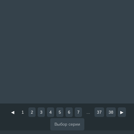
◀
1
2
3
4
5
6
7
...
37
38
▶