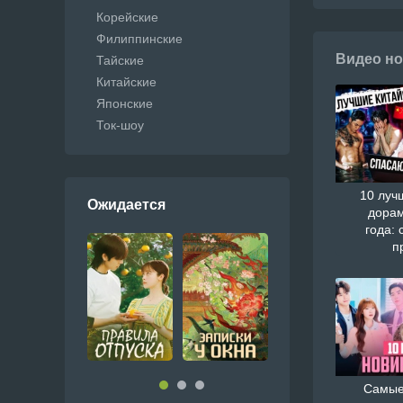
Корейские
Филиппинские
Видео но
Тайские
Китайские
Японские
Ток-шоу
10 луч
Ожидается
дорам
года: 
п
Самые