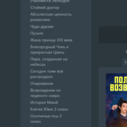
становится легендой
Стойкий доктор
Абсолютная ценность
романтики
Чудо-дураки
Пугало
Жена принца XXI века
Благородный Чэнь и
прекрасная Цзинь
Пара, созданная на
небесах
Сегодня тоже всё
распродано
Очарование
Возрождение из
ледяного озера
История Миюй
Клетки Юми 3 сезон
Охотничьи псы 2
сезон