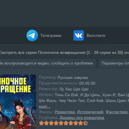
Телеграмм
Вконтакте
Смотреть все серии Полночное возвращение [1 - 38 серии из 38] о
Не воспроизводится видео, сообщить о проблеме
Параметры п
Перевод
: Русская озвучка
Продолжительность
: 00:45:00
Режисcер
: Лу Хао Цзи Цзи
Актёры
: Тянь Си Вэй, И Да Цянь, Хуан И, Ван 
Ши Жань, Чжу Чжэн Тин, Сюй Кай, Шань Цзин 
ещё...
Жанры
Романтика
Исторический
Фантастика
:
Подборка
Дорамы про романтика
: