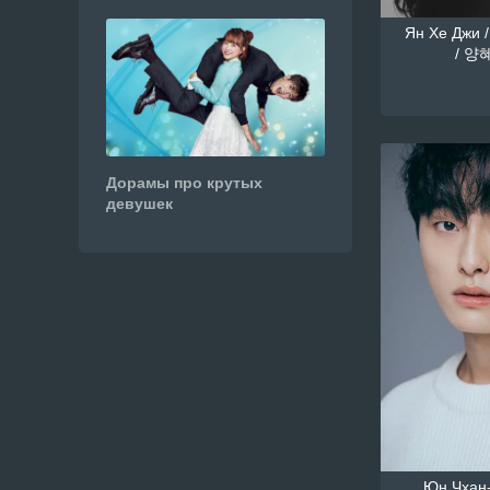
Ян Хе Джи /
/ 양혜
Дорамы про крутых
девушек
Юн Чхан-