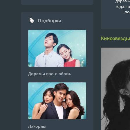
дорамы
года: ч
по
Подборки
Кинозвезды
Дорамы про любовь
Лакорны