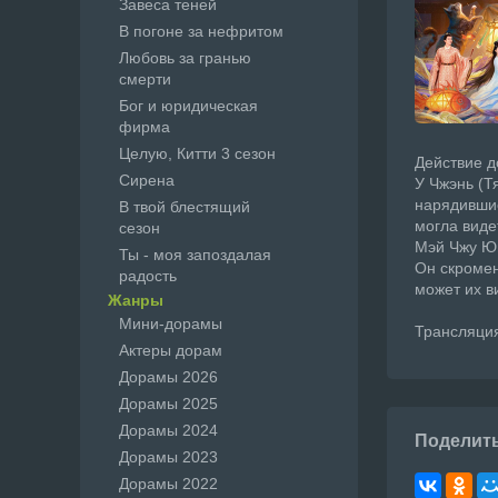
Завеса теней
В погоне за нефритом
Любовь за гранью
смерти
Бог и юридическая
фирма
Целую, Китти 3 сезон
Действие д
Сирена
У Чжэнь (Т
нарядившис
В твой блестящий
могла виде
сезон
Мэй Чжу Юй
Ты - моя запоздалая
Он скромен
радость
может их в
Жанры
Мини-дорамы
Трансляция
Актеры дорам
Дорамы 2026
Дорамы 2025
Дорамы 2024
Поделит
Дорамы 2023
Дорамы 2022