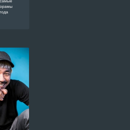
 самые
дорамы
года