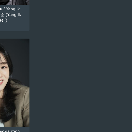
 / Yang Ik
준 (Yang Ik
) ()
он / Yoon