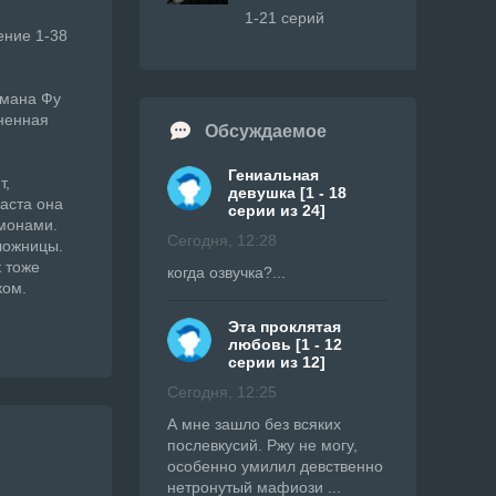
1-21 серий
ение 1-38
омана Фу
ненная
Обсуждаемое
Гениальная
т,
девушка [1 - 18
раста она
серии из 24]
емонами.
Сегодня, 12:28
ложницы.
к тоже
когда озвучка?...
ком.
Эта проклятая
любовь [1 - 12
серии из 12]
Сегодня, 12:25
А мне зашло без всяких
послевкусий. Ржу не могу,
особенно умилил девственно
нетронутый мафиози ...