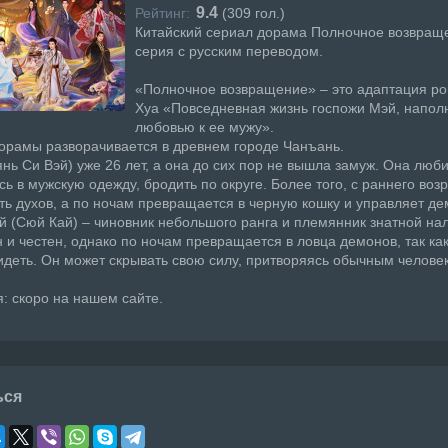
9.4
Рейтинг:
(
309
гол.)
Китайский сериал дорама Полночное возвращ
серия с русским переводом.
«Полночное возвращение» – это адаптация р
Хуа «Повседневная жизнь госпожи Мэй, напол
любовью к ее мужу».
орамы разворачивается в древнем городе Чанъань.
янь Си Вэй) уже 26 лет, а она до сих пор не вышла замуж. Она люби
ь в мужскую одежду, бродить по округе. Более того, с раннего воз
ть духов, а по ночам превращается в черную кошку и управляет д
 (Сюй Кай) – чиновник небольшого ранга и племянник знатной на
 и честен, однако по ночам превращается в ловца демонов, так ка
идеть. Он может скрывать свою силу, притворяясь обычным челове
: скоро на нашем сайте.
ься