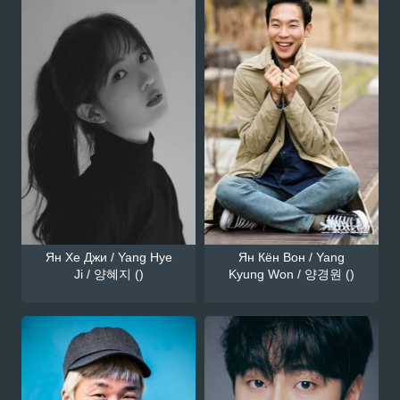
Ян Хе Джи / Yang Hye
Ян Кён Вон / Yang
Ji / 양혜지 ()
Kyung Won / 양경원 ()