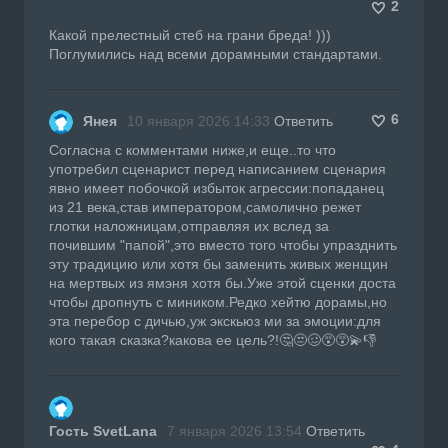
2
Какой прелестный стеб на грани бреда! )))
Поглумились над всеми дорамными стандартами.
6
Янея
10 января 2026 14:33
Ответить
Согласна с комментами ниже,и еще..то что
употребил сценарист перед написанием сценария
явно имеет побочкой избыток агрессии:попаданец
из 21 века,став императором,самолично режет
глотки наложницам,отправляя их вслед за
почившим "папой",это вместо того чтобы упразднить
эту традицию или хотя бы заменить живых женщин
на мертвых из ямэня хотя бы.Уже этой сценки доста
чтобы дропнуть с миником.Редко хейтю дорамы,но
эта перебор с дичью,уж экскьюз ми за эмоции:для
кого такая сказка?какова ее цель?!🤔😒🥴😵😵‍💫👎
Гость SvetLana
7 января 2026 13:54
Ответить