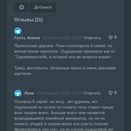
Добавить
🙂
Отзывы (11)
0
Гость Алеся
19 марта 2026 23:15
Ответить
Прикольная дорама. Пока посмотрела 5 серий, но
впечатление приятное. Ощущение примерно как от
"Одержимости№, в которой эта же актриса играет.
Треш, жестокость, безумные герои и очень красивая
картинка.
0
Лека
15 февраля 2026 13:41
Ответить
Осилила 6 серий. не могу...жгг дурочка, мгг
подленький но потом по сюжету типа станет лучше
всех скорее всего. Больше всего мне нравится
возродившийся покойный император, но он по
сюжету злодей и скорее всего его участь плохая.
Досматривать нет сил...из за глупой некрасивой жгг