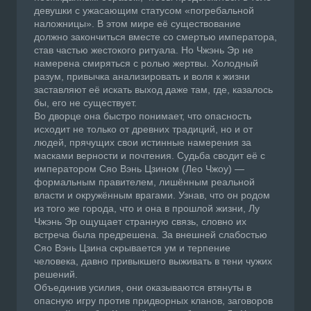
девушки с ужасающим статусом «погребальной
наложницы». В этом мире её существование
должно закончиться вместе со смертью императора,
став частью жестокого ритуала. Но Чжэнь Эр не
намерена смиряться с ролью жертвы. Холодный
разум, привычка анализировать и воля к жизни
заставляют её искать выход даже там, где, казалось
бы, его не существует.
Во дворце она быстро понимает, что опасность
исходит не только от древних традиций, но и от
людей, прячущих свои истинные намерения за
масками верности и почтения. Судьба сводит её с
императором Сяо Вэнь Цзином (Лео Чжоу) —
формальным правителем, лишённым реальной
власти и окружённым врагами. Узнав, что он родом
из того же города, что и она в прошлой жизни, Лу
Чжэнь Эр ощущает странную связь, словно их
встреча была предрешена. За внешней слабостью
Сяо Вэнь Цзина скрывается ум и терпение
человека, давно привыкшего выживать в тени чужих
решений.
Объединив усилия, они оказываются втянуты в
опасную игру против придворных кланов, заговоров