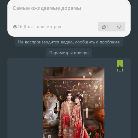
Самые ожидаемые дорамы
РЕКЛАМА
РЕКЛАМА
РЕКЛАМА
РЕКЛАМА
16.6 тыс. просмотров
1
Не воспроизводится видео, сообщить о проблеме
Параметры плеера