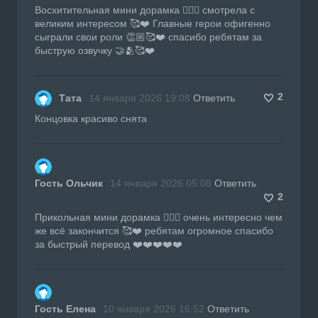
Восхитительная мини дорамка 👍🏼🔥 смотрела с
великим интересом 🥰❤️ Главные герои офигенно
сыграли свои роли 👏🏼🥰❤️ спасибо ребятам за
быструю озвучку 🤝🫂🥰❤️
2
Тата
14 января 2026 19:08
Ответить
Концовка красиво снята
Гость Ольчик
14 января 2026 05:08
Ответить
2
Прикольная мини дорамка 👍🏼🔥 очень интересно чем
же всё закончится 🥰❤️ ребятам огромное спасибо
за быстрый перевод ❤️❤️❤️❤️❤️
Гость Елена
10 января 2026 16:52
Ответить