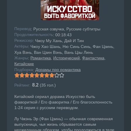
Перевод
: Русская озвучка, Русские субтитры
Продолжительность
: 00:18:43
Режисcер
: Чжоу Му Хань, Дай И Тин
Актёры
: Чжоу Хао Шань, Ню Синь Синь, Фан Цзинь,
Хуа Вэнь, Ван Цзин Вэнь, Вань Цзы Линь
Жанры
Романтика
Исторический
Фантастика
:
Китайские
Подборка
Дорамы про романтика
:
8.2
Рейтинг:
(
35
гол.)
Китайский сериал дорама Искусство быть
фавориткой / Его фаворитка / Его благосклонность
1-24 серия с русским переводом.
Лу Чжэнь Эр (Фан Цзинь) — обычная современная
выпускница, чья жизнь обрывается самым
неожиданным образом, чтобы продолжиться в теле