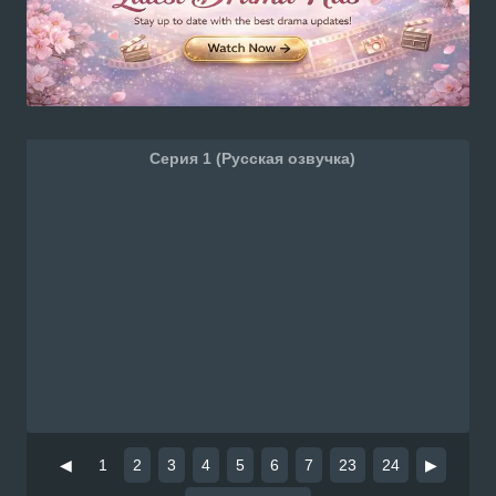
Серия 1 (Русская озвучка)
◀
1
2
3
4
5
6
7
23
24
▶