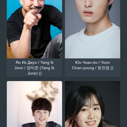
Ян Ик Джун / Yang Ik
Юн Чхан-ён / Yoon
Joon / 양익준 (Yang Ik
Chan-young / 윤찬영 ()
June) ()