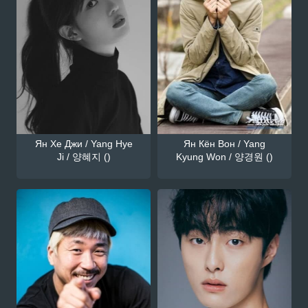
Ян Хе Джи / Yang Hye
Ян Кён Вон / Yang
Ji / 양혜지 ()
Kyung Won / 양경원 ()