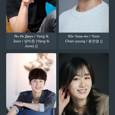
Ян Ик Джун / Yang Ik
Юн Чхан-ён / Yoon
Joon / 양익준 (Yang Ik
Chan-young / 윤찬영 ()
June) ()