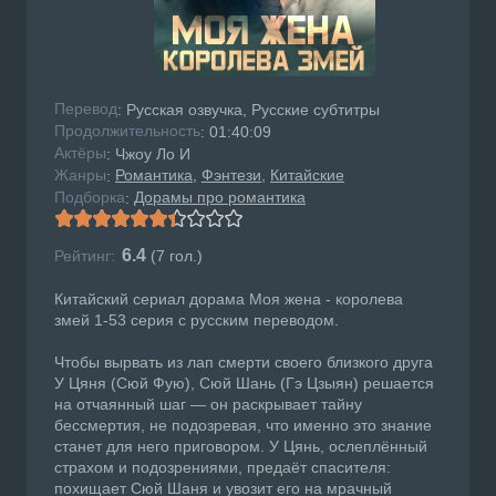
Перевод
: Русская озвучка, Русские субтитры
Продолжительность
: 01:40:09
Актёры
: Чжоу Ло И
Жанры
Романтика
Фэнтези
Китайские
:
Подборка
Дорамы про романтика
:
6.4
Рейтинг:
(
7
гол.)
Китайский сериал дорама Моя жена - королева
змей 1-53 серия с русским переводом.
Чтобы вырвать из лап смерти своего близкого друга
У Цяня (Сюй Фую), Сюй Шань (Гэ Цзыян) решается
на отчаянный шаг — он раскрывает тайну
бессмертия, не подозревая, что именно это знание
станет для него приговором. У Цянь, ослеплённый
страхом и подозрениями, предаёт спасителя:
похищает Сюй Шаня и увозит его на мрачный