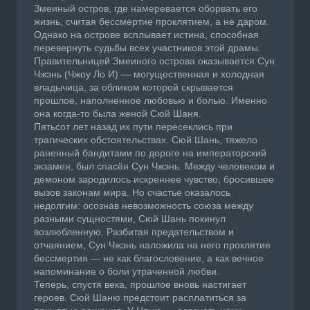
Змеиный остров, где намеревается оборвать его
жизнь, считая бессмертие проклятием, а не даром.
Однако на острове всплывает истина, способная
перевернуть судьбы всех участников этой драмы.
Правительницей Змеиного острова оказывается Сун
Чжэнь (Чжоу Ло И) — могущественная и холодная
владычица, за обликом которой скрывается
прошлое, наполненное любовью и болью. Именно
она когда-то была женой Сюй Шаня.
Пятьсот лет назад их пути пересеклись при
трагических обстоятельствах. Сюй Шань, тяжело
раненный бандитами по дороге на императорский
экзамен, был спасён Сун Чжэнь. Между человеком и
демоном зародилось искреннее чувство, бросившее
вызов законам мира. Но счастье оказалось
недолгим: осознав невозможность союза между
разными сущностями, Сюй Шань покинул
возлюбленную. Разбитая предательством и
отчаянием, Сун Чжэнь наложила на него проклятие
бессмертия — не как благословение, а как вечное
напоминание о боли утраченной любви.
Теперь, спустя века, прошлое вновь настигает
героев. Сюй Шаню предстоит расплатиться за