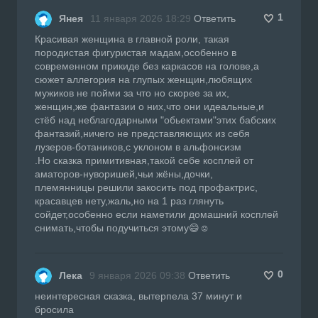
1
Янея
11 января 2026 18:29
Ответить
Красивая женщина в главной роли, такая
породистая фигуристая мадам,особенно в
современном прикиде без каркасов на голове,а
сюжет аллегория на глупых женщин,любящих
мужиков не пойми за что но скорее за их,
женщин,же фантазии о них,что они идеальные,и
стёб над неблагодарными "обьектами"этих бабских
фантазий,ничего не представляющих из себя
лузеров-ботаников,с уклоном в альфонсизм
.Но сказка примитивная,такой себе косплей от
аматоров-нуворишей,чьи жёны,дочки,
племянницы решили закосить под профактрис,
красавцев нету,жаль,но на 1 раз глянуть
сойдет,особенно если наметили домашний косплей
снимать,чтобы подучиться этому😄☺️
0
Лека
9 января 2026 09:38
Ответить
неинтересная сказка, вытерпела 37 минут и
бросила