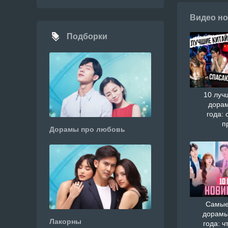
Видео но
Подборки
10 луч
дорам
года: 
п
Дорамы про любовь
Самые
дорамы
Лакорны
года: ч