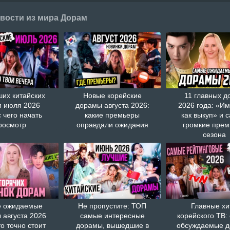
вости из мира Дорам
ших китайских
Новые корейские
11 главных д
 июля 2026
дорамы августа 2026:
2026 года: «И
с чего начать
какие премьеры
как выкуп» и 
росмотр
оправдали ожидания
громкие пре
сезона
 ожидаемые
Не пропустите: ТОП
Главные хи
 августа 2026
самые интересные
корейского ТВ:
то точно стоит
дорамы, вышедшие в
обсуждаемые 