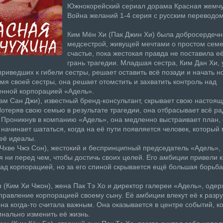
Южнокорейский сериал дорама Красная жемчу
Война желаний 1-4 серия с русским переводом
Ким Мён Хи (Пак Джин Хи) была добросердеч
медсестрой, живущей мечтами о простом сем
счастье, пока жестокая правда не поставила е
грань трагедии. Младшая сестра, Ким Дан Хи, 
приведших к гибели сестры, решает оставить всё позади и начать н
мя своей сестры, она решает отомстить и захватить контроль над
енной корпорацией «Адель».
ам Сан Джи), известный бренд-консультант, скрывает свою настоя
Потеряв свою семью в результате трагедии, она отбрасывает всё ра
 Проникнув в компанию «Адель», она медленно выстраивает план, 
начинает шататься, когда на её пути появляется человек, который
её идеалы.
(Чхве Чжэ Сон), жестокий и беспринципный председатель «Адель»,
я ни перед чем, чтобы достичь своих целей. Его амбиции привели 
ад корпорацией, но за его спиной скрывается ещё большая борьба
 (Ким Хи Чжон), жена Пак Тэ Хо и директор галереи «Адель», оде
правление корпорацией своему сыну. Её амбиции влекут её к раз
 она когда-то считала важным. Она оказывается в центре событий, к
инально изменить её жизнь.