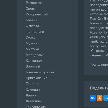
Пак Мин Дж
Романтика
наследнико
Спорт
что он дос
которые мо
Исторический
Пак Хён Дж
Боевик
брату и ст
Фэнтези
последстви
Фантастика
Чхве Ю На 
Джин Джу, 
Ужасы
чтобы запо
Музыка
поступкам,
Мистика
"Секреты, 
Мелодрама
«Адель». М
Криминал
Трансляция 
Военный
Боевые искусства
Приключения
Триллер
Поделит
Комедия
Драма
Детективы
Тайваньские