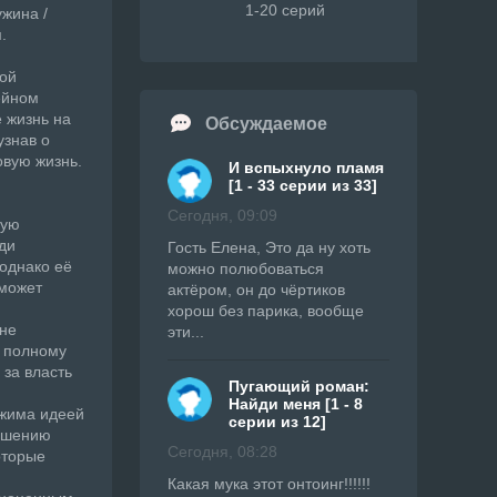
1-20 серий
жина /
.
ной
ейном
ё жизнь на
Обсуждаемое
узнав о
овую жизнь.
И вспыхнуло пламя
[1 - 33 серии из 33]
Сегодня, 09:09
щую
ди
Гость Елена, Это да ну хоть
однако её
можно полюбоваться
 может
актёром, он до чёртиков
хорош без парика, вообще
 не
эти...
к полному
 за власть
Пугающий роман:
Найди меня [1 - 8
ржима идеей
серии из 12]
рушению
Сегодня, 08:28
оторые
Какая мука этот онтоинг!!!!!!