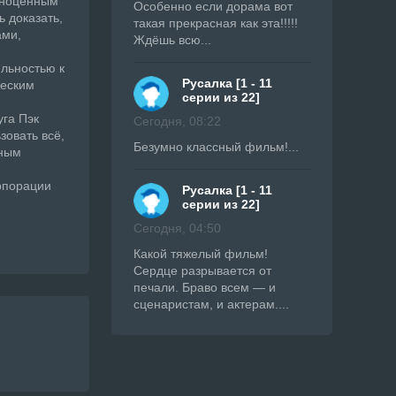
олноценным
Особенно если дорама вот
 доказать,
такая прекрасная как эта!!!!!
ами,
Ждёшь всю...
яльностью к
Русалка [1 - 11
ческим
серии из 22]
уга Пэк
Сегодня, 08:22
зовать всё,
Безумно классный фильм!...
тным
орпорации
Русалка [1 - 11
серии из 22]
Сегодня, 04:50
Какой тяжелый фильм!
Сердце разрывается от
печали. Браво всем — и
сценаристам, и актерам....