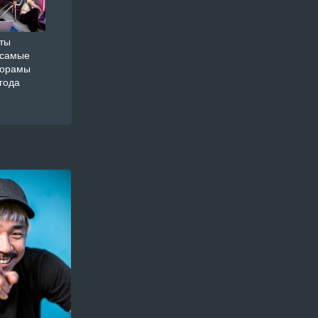
ты
 самые
дорамы
года