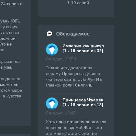
1-19 серий
-24 серия с
Гуань Юй),
ену своих
вать свою
Обсуждаемое
 сложной
Это не
Империя как выкуп
 за
[1 - 19 серии из 32]
Сегодня, 19:59
зрывая её
е узы,
Только что досмотрела
дораму Принцесса Джаоян
 он должен
-на этом сайте. с Ли Хун И в
сможет ли
главной роли! Сняли в...
стоком мире
 а чувства,
Принцесса Чжаоян
[1 - 18 серии из 18]
Сегодня, 19:47
Хоть одна стоящая дорама за
последнее время! Жаль что
это миник! Зато сюжет не