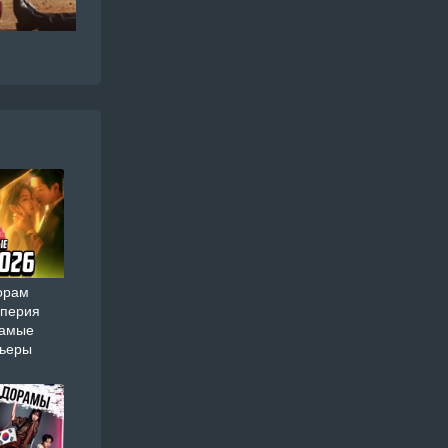
орам
мперия
самые
мьеры