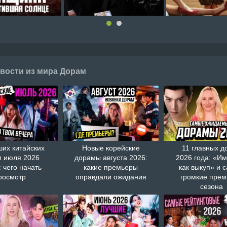
вости из мира Дорам
ших китайских
Новые корейские
11 главных д
 июля 2026
дорамы августа 2026:
2026 года: «И
с чего начать
какие премьеры
как выкуп» и 
росмотр
оправдали ожидания
громкие пре
сезона