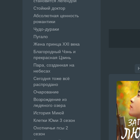
становится легендой
Стойкий доктор
Абсолютная ценность
романтики
Чудо-дураки
Пугало
Жена принца XXI века
Благородный Чэнь и
прекрасная Цзинь
Пара, созданная на
небесах
Сегодня тоже всё
распродано
Очарование
Возрождение из
ледяного озера
История Миюй
Клетки Юми 3 сезон
Охотничьи псы 2
сезон