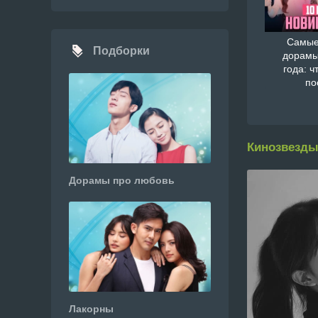
Самые
Подборки
дорамы
года: ч
по
Кинозвезды
Дорамы про любовь
Лакорны