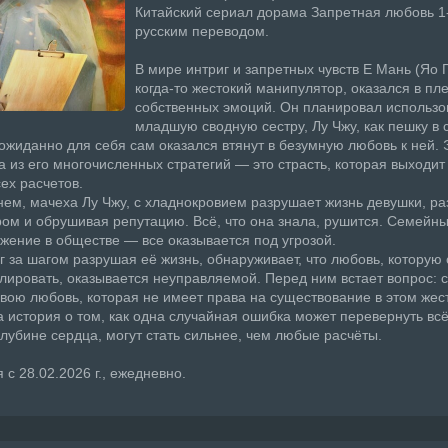
Китайский сериал дорама Запретная любовь 1
русским переводом.
В мире интриг и запретных чувств Е Мань (Яо 
когда-то жестокий манипулятор, оказался в пл
собственных эмоций. Он планировал использо
младшую сводную сестру, Лу Чжу, как пешку в
еожиданно для себя сам оказался втянут в безумную любовь к ней. 
а из его многочисленных стратегий — это страсть, которая выходит
ех расчетов.
ем, мачеха Лу Чжу, с хладнокровием разрушает жизнь девушки, ра
ром и обрушивая репутацию. Всё, что она знала, рушится. Семейны
ажение в обществе — все оказывается под угрозой.
г за шагом разрушая её жизнь, обнаруживает, что любовь, которую
лировать, оказывается неуправляемой. Перед ним встает вопрос: 
свою любовь, которая не имеет права на существование в этом же
а история о том, как одна случайная ошибка может перевернуть всё,
глубине сердца, могут стать сильнее, чем любые расчёты.
 с 28.02.2026 г., ежедневно.