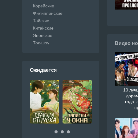
Корейские
Филиппинские
Тайские
Китайские
Японские
Ток-шоу
Видео но
Ожидается
10 луч
дорам
года: 
п