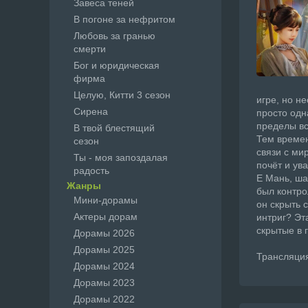
Завеса теней
В погоне за нефритом
Любовь за гранью
смерти
Бог и юридическая
фирма
Целую, Китти 3 сезон
игре, но н
Сирена
просто одн
пределы вс
В твой блестящий
Тем времен
сезон
связи с ми
Ты - моя запоздалая
почёт и ув
радость
Е Мань, ша
Жанры
был контро
Мини-дорамы
он скрыть 
Актеры дорам
интриг? Эт
скрытые в 
Дорамы 2026
Дорамы 2025
Трансляция
Дорамы 2024
Дорамы 2023
Дорамы 2022