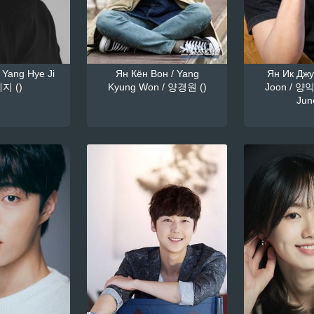
 Yang Hye Ji
Ян Кён Вон / Yang
Ян Ик Джун
지 ()
Kyung Won / 양경원 ()
Joon / 양익
June