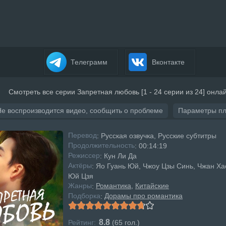
Телеграмм
Вконтакте
Смотреть все серии Запретная любовь [1 - 24 серии из 24] онла
Не воспроизводится видео, сообщить о проблеме
Параметры п
Перевод
: Русская озвучка, Русские субтитры
Продолжительность
: 00:14:19
Режисcер
: Кун Ли Да
Актёры
: Яо Гуань Юй, Чжоу Цзы Синь, Чжан Ха
Юй Цзя
Жанры
Романтика
Китайские
:
Подборка
Дорамы про романтика
:
8.8
Рейтинг:
(
65
гол.)