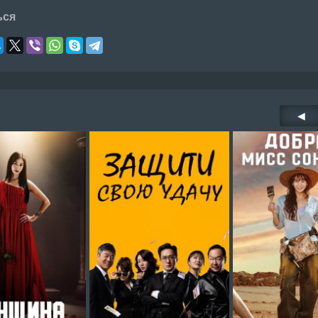
ься
◀