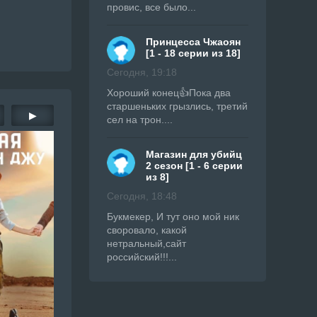
провис, все было...
Принцесса Чжаоян
[1 - 18 серии из 18]
Сегодня, 19:18
Хороший конец👍Пока два
старшеньких грызлись, третий
▶
сел на трон....
Магазин для убийц
2 сезон [1 - 6 серии
из 8]
Сегодня, 18:48
Букмекер, И тут оно мой ник
своровало, какой
нетральный,сайт
российский!!!...