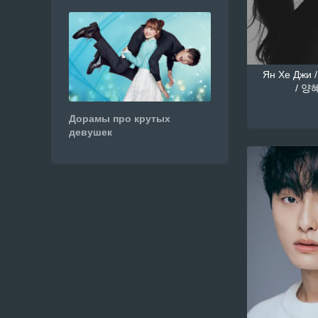
Ян Хе Джи /
/ 양혜
Дорамы про крутых
девушек