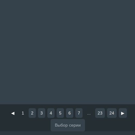
◀
1
2
3
4
5
6
7
...
23
24
▶