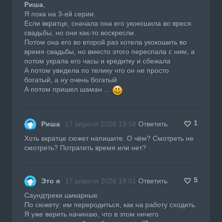
Риша
,
Я пока на 3-ей серии.
Если вкратце, сначала она его укокошила во вреся
свадьбы, но они как-то воскресли.
Потом она его во второй раз хотела укокошить во
время свадьбы, но вместо этого переспала с ним, а
потом украла его часы и кредитку и сбежала
А потом увидела по телику что он не просто
богатый, а ну очень богатый
А потом пришел шаман ...
1
Риша
17 апреля 2026 19:58
Ответить
Хоть вкратце сюжет напишите. О чём? Смотреть не
смотреть? Потратить время или нет?
5
Это я
17 апреля 2026 19:01
Ответить
Саундтреки шикарные.
По сюжету: им переродиться, как на работу сходить.
Я уже верить начинаю, что в этом ничего