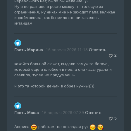
нереального нет, было бы желание 🤣
Ну и по разнице в росте между гг - голосую за
ограничения, ну никак мне не заходит папа великан
и дюймовочка, как бы мило это ни казалось
китайцам
Гость Марина
16 апреля 2026 11:18
Ответить
2
какойто больной сюжет, выдали замуж за богача,
который еще и влюблен в нее, а она часы урала и
свалила, тупее не придумаешь.
и это та которой деньги в обрез нужны))))
Гость Маша
16 апреля 2026 07:39
Ответить
5
Актриса
работает не покладая рук