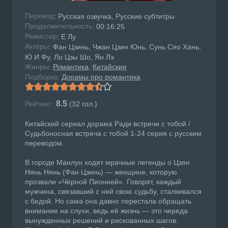
Перевод
: Русская озвучка, Русские субтитры
Продолжительность
: 00:16:25
Режисcер
: Е Лу
Актёры
: Фан Цзинь, Чжан Цзин Юнь, Сунь Сяо Хань,
Ю И Фу, Ло Цзы Шо, Ян Лэ
Жанры
Романтика
Китайские
:
Подборка
Дорамы про романтика
:
8.5
Рейтинг:
(
32
гол.)
Китайский сериал дорама Ради встречи с тобой /
Судьбоносная встреча с тобой 1-24 серия с русским
переводом.
В городе Манлун ходят мрачные легенды о Цзян
Нянь Нянь (Фан Цзинь) — женщине, которую
прозвали «Чёрной Пионией». Говорят, каждый
мужчина, связавший с ней свою судьбу, сталкивался
с бедой. Но сама она давно перестала обращать
внимание на слухи, ведь её жизнь — это череда
вынужденных решений и рискованных шагов.