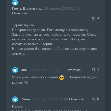
Гость Валентина
19 апреля 2026 12:40
Ответить
3
Здравствуйте.
Прекрасная дорама. Рекомендую к просмотру.
Замечательные актеры, настоящие поцелуи. Сюжет,
игра, интрига все это присутствует. Жаль, что
озвучено только 8 серий.
Но все-равно благодарю ребят, которые озвучивают
дораму.
4
Инь
18 апреля 2026 19:52
Ответить
Что в умах китайских людей
? Продавать людей
как лот 🤯
6
Риша
18 апреля 2026 19:49
Ответить
Наксу
,
Вы меня заинтриговали, снова перерождение,