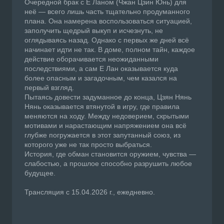
Очередной брак с Е Ланом (Чжан Цзин Юнь) для
неё — всего лишь часть тщательно продуманного
плана. Она намерена воспользоваться ситуацией,
заполучить щедрый выкуп и исчезнуть, не
оглядываясь назад. Однако с первых же дней всё
начинает идти не так. В доме, полном тайн, каждое
действие оборачивается неожиданными
последствиями, а сам Е Лан оказывается куда
более опасным и загадочным, чем казался на
первый взгляд.
Пытаясь довести задуманное до конца, Цзян Нянь
Нянь оказывается втянутой в игру, где правила
меняются на ходу. Между недоверием, скрытыми
мотивами и нарастающим напряжением она всё
глубже погружается в этот запутанный союз, из
которого уже не так просто выбраться.
История, где обман становится оружием, чувства —
слабостью, а прошлое способно разрушить любое
будущее.
Трансляция с 15.04.2026 г., ежедневно.