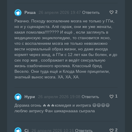
2
Риша
26 апреля 2026 19:47
Ответить
Ржачно. Походу воспаление мозга не только у ГГм,
но и у сценариста. Алё гараж, они же уже женаты,
какая помолвка!!!!???? И ещё , если заглянуть в
медицинскую энциклопедию, то становится ясно,
что с воспалением мозга не только невозможно
вести нормальный образ жизни, но даже иногда
кормят через зонд, а ГГм с 12 лет как бы болен, и до
сих пор жив , соображает и ведёт сексуальную
жизнь озабоченного кролика. Классный бред.
Весело. Они туда ещё и Клода Моне прицепили,
знатный вынос мозга. ХА, ХА, ХА.
1
Нури
26 апреля 2026 19:08
Ответить
Дорама огонь 🔥🔥🔥комедия и интрига 😃😃😃😃
люблю актрису Фан шикарнаааа сыграла
2
Сі
26 апреля 2026 10:16
Ответить