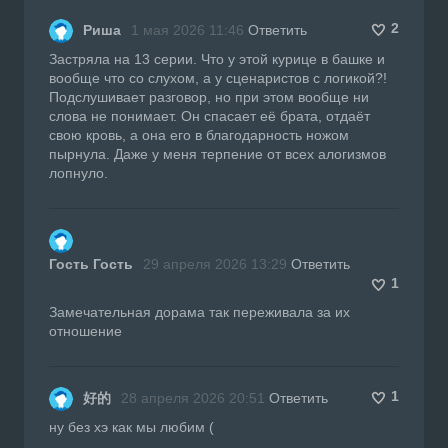
2
Риша
1 мая 2026 11:46
Ответить
Застряла на 13 серии. Что у этой курице в башке и
вообще что со слухом, а у сценаристов с логикой?!
Подслушивает разговор, но при этом вообще ни
слова не понимает. Он спасает её брата, отдаёт
свою кровь, а она его в благодарность ножом
пырнула. Даже у меня терпение от всех алогизмов
лопнуло.
Гость Гость
29 апреля 2026 13:29
Ответить
1
Замечательная дорама так переживала за их
отношение
1
好的
28 апреля 2026 20:51
Ответить
ну без хэ как мы любим (