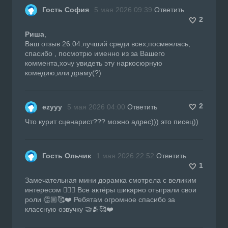
Гость София
5 мая 2026 09:39
Ответить
2
Риша
,
Ваш отзыв 26.04.лучший среди всех,посмеялась,
спасибо , посмотрю именно из за Вашего
коммента,хочу увидеть эту наркосюрную
комедию,или драму(?)
2
ezyyy
5 мая 2026 04:00
Ответить
Что курит сценарист??? можно адрес))) это писец))
Гость Ольчик
1 мая 2026 22:52
Ответить
1
Замечательная мини дорамка смотрела с великим
интересом 👍🏼🔥 Все актёры шикарно отыграли свои
роли 👏🏼🥰❤️ Ребятам огромное спасибо за
классную озвучку 🤝🫂🥰❤️