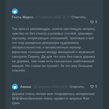
Гость Марго
27 апреля 2026 11:27
Ответить
1
Так просто рекомендую, хотите настоящую интригу,
чувства но без стекла и розовых соплей, красивую
картинку, интригующих отношений, триллера и всё
это под шикарные декорации художников
экспрессионистов, и великолепную музыку ,
взрослые отношения между женщиной и мужчиной
смотрите Сирену. Да для тех кого без секса дорама
не дорама, там тоже есть сексуально озабоченный
маньяк. Но слюни не пускает. За что ему большое
спасибо.
1
Амина
26 апреля 2026 19:51
Ответить
Дорама очень легкая мне понравилось интересная
😃😃😃необынчная очень нравится актриса Фан
Цзин