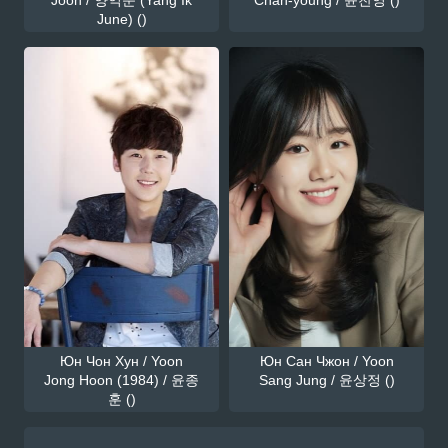
June) ()
Юн Чон Хун / Yoon
Юн Сан Чжон / Yoon
Jong Hoon (1984) / 윤종
Sang Jung / 윤상정 ()
훈 ()