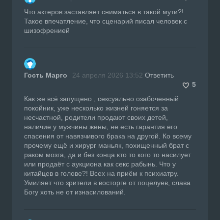
Что актеров заставляет сниматься в такой мути?!
Такое впечатление, что сценарий писал человек с
шизофренией
Гость Марго
24 апреля 2026 13:52
Ответить
5
Как же всё запущено , сексуально озабоченный
покойник, уже несколько жизней гоняется за
несчастной, родители продают своих детей,
наличие у мужчины жены, не есть гарантия его
спасения от навязчивого брака на другой. Ко всему
прочему ещё и хирург маньяк, похищенный брат с
раком мозга, да и без конца кто то кого то насилует
или продаёт с аукциона как секс рабынь. Что у
китайцев в голове?! Всех на приём к психиатру.
Умиляет что зрители в восторге от поцелуев, слава
Богу хоть не от изнасилований.