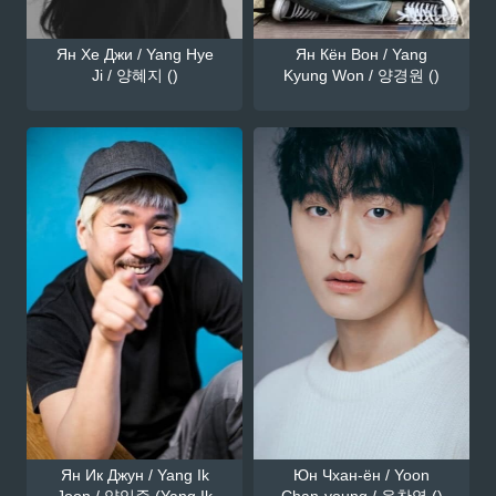
Ян Хе Джи / Yang Hye
Ян Кён Вон / Yang
Ji / 양혜지 ()
Kyung Won / 양경원 ()
Ян Ик Джун / Yang Ik
Юн Чхан-ён / Yoon
Joon / 양익준 (Yang Ik
Chan-young / 윤찬영 ()