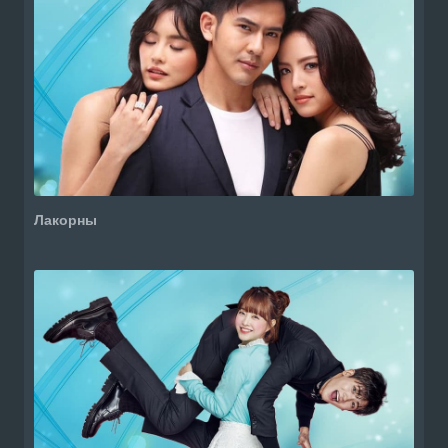
Лакорны