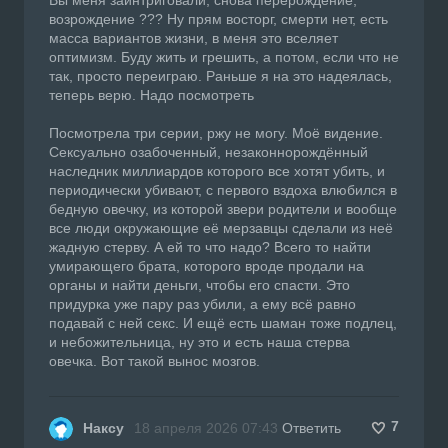
возрождение ??? Ну прям восторг, смерти нет, есть
масса вариантов жизни, в меня это вселяет
оптимизм. Буду жить и грешить, а потом, если что не
так, просто переиграю. Раньше я на это надеялась,
теперь верю. Надо посмотреть
Посмотрела три серии, ржу не могу. Моё видение.
Сексуально озабоченный, незаконнорождённый
наследник миллиардов которого все хотят убить, и
периодически убивают, с первого вздоха влюбился в
бедную овечку, из которой звери родители и вообще
все люди окружающие её мерзавцы сделали из неё
жадную стерву. А ей то что надо? Всего то найти
умирающего брата, которого вроде продали на
органы и найти деньги, чтобы его спасти. Это
придурка уже пару раз убили, а ему всё равно
подавай с ней секс. И ещё есть шаман тоже подлец,
и небожительница, ну это и есть наша стерва
овечка. Вот такой вынос мозгов.
7
Наксу
18 апреля 2026 07:43
Ответить