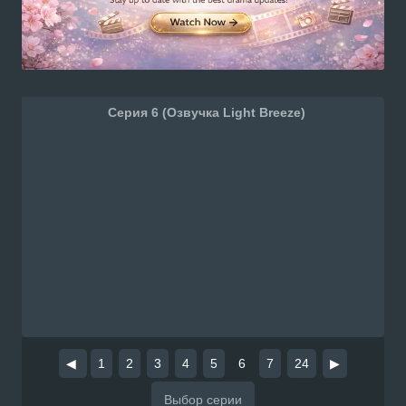
Серия 6 (Озвучка Light Breeze)
◀
1
2
3
4
5
6
7
24
▶