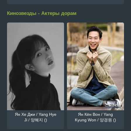
Кинозвезды - Актеры дорам
Ян Хе Джи / Yang Hye
Ян Кён Вон / Yang
Ji / 양혜지 ()
Kyung Won / 양경원 ()