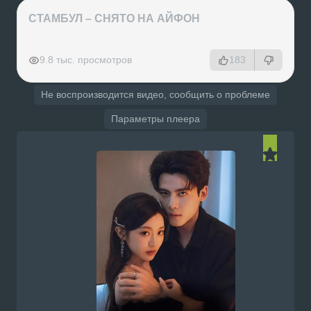
СТАМБУЛ – СНЯТО НА АЙФОН
РЕКЛАМА
РЕКЛАМА
РЕКЛАМА
РЕКЛАМА
9.8 тыс. просмотров
183
Не воспроизводится видео, сообщить о проблеме
Параметры плеера