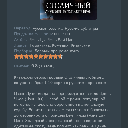
Перевод
: Русская озвучка, Русские субтитры
Продолжительность
: 00:12:00
Актёры
: Чэнь Цы, Чэнь Бай Цяо
Жанры
Романтика
Комедия
Китайские
:
Подборка
Дорамы про романтика
:
9.8
Рейтинг:
(
13
гол.)
Китайский сериал дорама Столичный любимец
вступает в брак 1-10 серия с русским переводом.
Цзинь Лу неожиданно перерождается в теле Цзинь
Чжао (Чэнь Цы) — злобной героини популярной
истории, изначально обречённой на печальную
судьбу. Её жизнь оказывается связана с браком по
договорённости с принцем Вэй Тином (Чэнь Бай
Цяо). Холодный и сдержанный, он не верит ни
одному её слову, ведь помнит, как раньше Цзинь