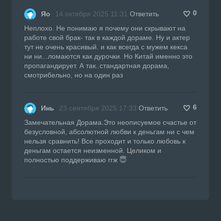
0
Яо
14 октября 2025 11:31
Ответить
Неплохо. Не понимаю я почему они скрывают на
работе свой брак- так в каждой дораме. Ну и актер
тут не очень красивый. и как всегда с мужем кекса
ни ни...ломаются как дурочки. Но Китай именно это
пропагандирует. А так..стандартная дорама,
смотрибельно, но на один раз
6
Инь
23 сентября 2025 17:33
Ответить
Замечательная Дорама.Это неописуемое счастье от
безусловной, абсолютной любви к деньгам ни с чем
нельзя сравнить! Все проходит и только любовь к
деньгам остается неизменной. Целиком и
полностью поддерживаю ггж 😇