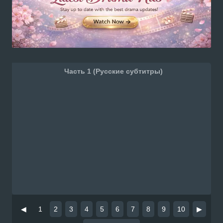
Часть 1 (Русские субтитры)
◀
1
2
3
4
5
6
7
8
9
10
▶