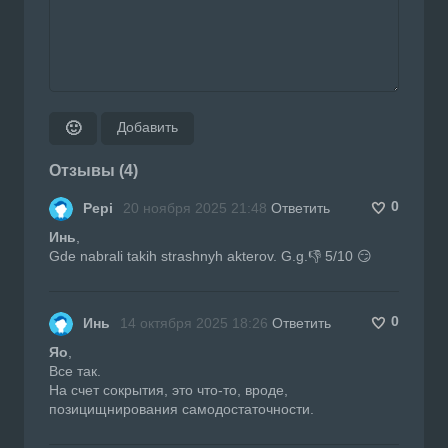
Добавить
🙂
Отзывы (4)
0
Pepi
20 ноября 2025 21:48
Ответить
Инь
,
Gde nabrali takih strashnyh akterov. G.g.👎 5/10 😏
0
Инь
14 октября 2025 18:26
Ответить
Яо
,
Все так.
На счет сокрытия, это что-то, вроде,
позицищнирования самодостаточности.