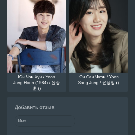
Юн Чон Хун / Yoon
Юн Сан Чжон / Yoon
Jong Hoon (1984) / 윤종
Sang Jung / 윤상정 ()
훈 ()
Добавить отзыв