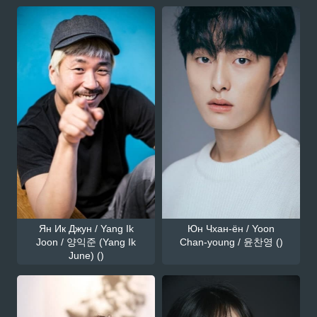
Ян Ик Джун / Yang Ik
Юн Чхан-ён / Yoon
Joon / 양익준 (Yang Ik
Chan-young / 윤찬영 ()
June) ()