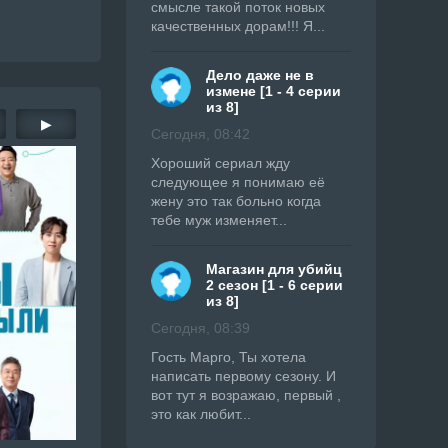
смысле такой поток новых
качественных дорам!!! Я...
Дело даже не в
измене [1 - 4 серии
из 8]
▶
Сегодня, 08:42
Хороший сериал жду
следующее я понимаю её
жену это так больно когда
тебе муж изменяет...
Магазин для убийц
2 сезон [1 - 6 серии
из 8]
Сегодня, 08:39
Гость Марго, Ты хотела
написать первому сезону. И
вот тут я возражаю, первый ,
это как любит...