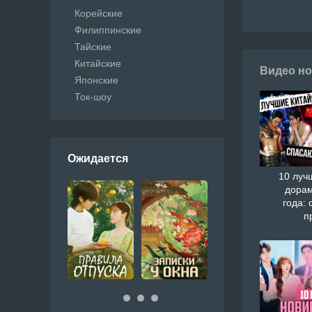
Корейские
Филиппинские
Тайские
Китайские
Видео но
Японские
Ток-шоу
Ожидается
10 луч
дорам
года: 
п