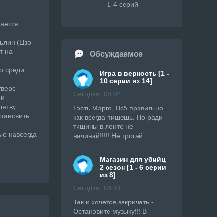
1-4 серий
рается
ьлин (Цзо
т на
Обсуждаемое
о среди
Игра в верность [1 -
10 серии из 14]
тверо
Сегодня, 09:04
ми
лятву
Гость Марго, Всё правильно
становить
как всегда пишешь. Но ради
тишины в ленте не
ые навсегда
начинай!!!!! Не трогай...
Магазин для убийц
2 сезон [1 - 6 серии
из 8]
Сегодня, 08:51
Так и хочется закричать -
Остановите музыку!!! В