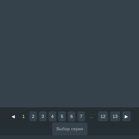
◀
1
2
3
4
5
6
7
...
12
13
▶