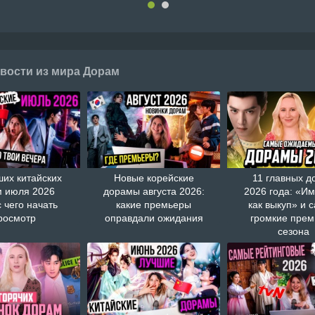
вости из мира Дорам
ших китайских
Новые корейские
11 главных д
 июля 2026
дорамы августа 2026:
2026 года: «И
с чего начать
какие премьеры
как выкуп» и 
росмотр
оправдали ожидания
громкие пре
сезона