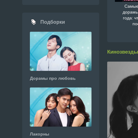
Самые
дорамы
года: ч
Подборки
по
Кинозвезды
Дорамы про любовь
Лакорны