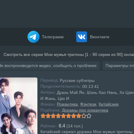
Телеграмм
Вконтакте
Смотреть все серии Мои мужья-тритоны [1 - 90 серии из 90] онла
Не воспроизводится видео, сообщить о проблеме
Параметры п
Перевод
: Русские субтитры
Продолжительность
: 00:13:41
Актёры
: Дуань Мэй Ян, Шэнь Хао Нань, Хэ Цзя
И Жань, Цзо И
Жанры
Романтика
Фэнтези
Китайские
:
Подборка
Дорамы про романтика
:
8.4
Рейтинг:
(
14
гол.)
Китайский сериал дорама Мои мужья-тритоны 