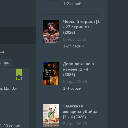
1-2 серий
Черный коралл [1
- 27 серии из
(2026)
Вчера, 22:25
1-27 серий
йн
леера
Дело даже не в
измене [1 - 4
(2026)
Вчера, 22:16
нь Ци, Ван
1-4 серий
Замужняя
женщина-убийца
[1 - 4 (2026)
Вчера, 20:15
1-90 серия