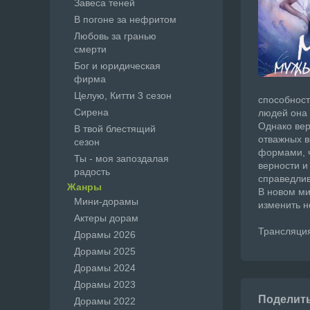
Завеса теней
В погоне за нефритом
Любовь за гранью
смерти
Бог и юридическая
фирма
Целую, Китти 3 сезон
способност
Сирена
людей она 
Однако вер
В твой блестящий
отважных в
сезон
формами, ч
Ты - моя запоздалая
верности и
радость
справедлив
Жанры
В новом ми
Мини-дорамы
изменить н
Актеры дорам
Трансляция 
Дорамы 2026
Дорамы 2025
Дорамы 2024
Дорамы 2023
Поделит
Дорамы 2022