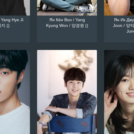
 Yang Hye Ji
Ян Кён Вон / Yang
Ян Ик Джун
지 ()
Kyung Won / 양경원 ()
Joon / 양익
June