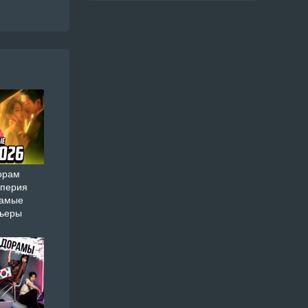
орам
мперия
самые
мьеры