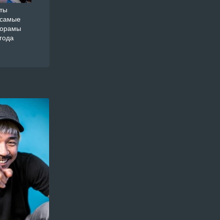
ты
 самые
дорамы
года