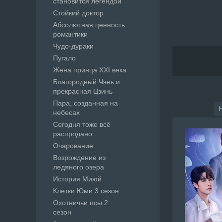
становится легендой
Стойкий доктор
Абсолютная ценность
романтики
Чудо-дураки
Пугало
Жена принца XXI века
Благородный Чэнь и
прекрасная Цзинь
Пара, созданная на
небесах
Сегодня тоже всё
распродано
Очарование
Возрождение из
ледяного озера
История Миюй
Клетки Юми 3 сезон
Охотничьи псы 2
сезон