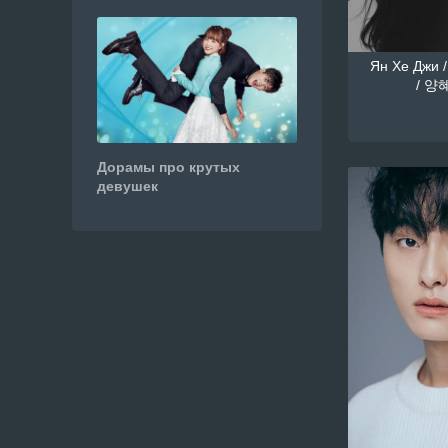
Ян Хе Джи /
/ 양혜
Дорамы про крутых
девушек