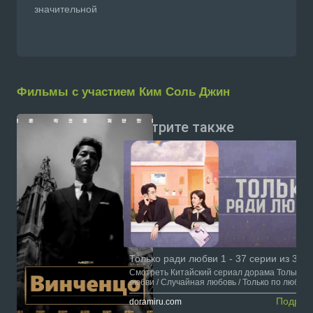
значительной
Фильмы с участием Ким Соль Джин
Смотрите также
Только ради любви 1 - 37 серии из 37
Смотреть Китайский сериал дорама Только р
любви / Случайная любовь / Только по любви с
сской озвучкой онлайн на сайте Doramiru.com
Подроб
doramiru.com