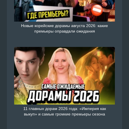
Новые корейские дорамы августа 2026: какие
премьеры оправдали ожидания
Смотреть Китайский сериал дорама У тебя т
есть сегодня / Мой босс с русской озвучкой о
н на сайте Doramiru.com
Подроб
doramiru.com
11 главных дорам 2026 года: «Империя как
выкуп» и самые громкие премьеры сезона