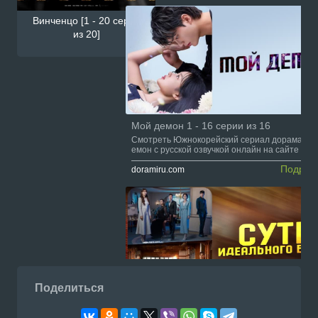
Винченцо [1 - 20 серии
из 20]
Мой демон 1 - 16 серии из 16
Смотреть Южнокорейский сериал дорама Мо
емон с русской озвучкой онлайн на сайте Dor
u.com
Подроб
doramiru.com
Поделиться
Суть идеального брака 1 - 12 серии из 