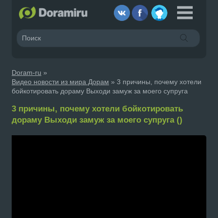
Doram-ru
»
Видео новости из мира Дорам
» 3 причины, почему хотели
бойкотировать дораму Выходи замуж за моего супруга
3 причины, почему хотели бойкотировать
дораму Выходи замуж за моего супруга ()