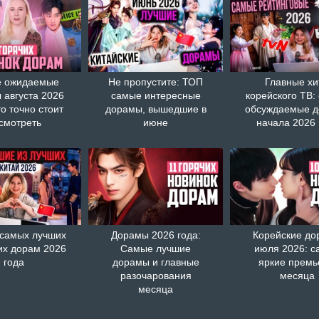
 ожидаемые
Не пропустите: ТОП
Главные хи
 августа 2026
самые интересные
корейского ТВ:
то точно стоит
дорамы, вышедшие в
обсуждаемые 
смотреть
июне
начала 2026 
 самых лучших
Дорамы 2026 года:
Корейские д
их дорам 2026
Самые лучшие
июля 2026: с
года
дорамы и главные
яркие прем
разочарования
месяца
месяца