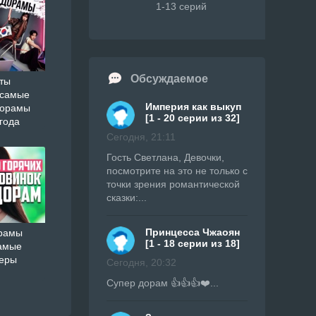
1-13 серий
Обсуждаемое
ты
 самые
Империя как выкуп
дорамы
[1 - 20 серии из 32]
года
Сегодня, 21:11
Гость Светлана, Девочки,
посмотрите на это не только с
точки зрения романтической
сказки:...
Принцесса Чжаоян
орамы
[1 - 18 серии из 18]
амые
ьеры
Сегодня, 20:32
Супер дорам 👍👍👍❤️...