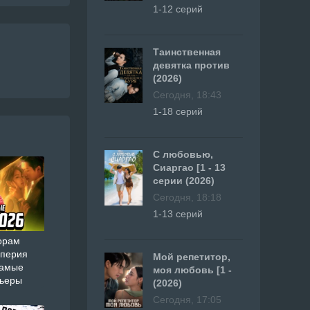
1-12 серий
Таинственная
девятка против
(2026)
Сегодня, 18:43
1-18 серий
С любовью,
Сиаргао [1 - 13
серии (2026)
Сегодня, 18:18
1-13 серий
орам
мперия
Мой репетитор,
самые
моя любовь [1 -
мьеры
(2026)
Сегодня, 17:05