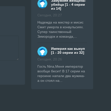
Замужняя женщина-
убийца [1 - 4 серии
из 14]
Сегодня, 20:27
Надежда на мистер и мисис
Смит умерла в конвульсиях.
Супер таинственный
Зимородок и команда,...
Империя как выкуп
[1 - 20 серии из 32]
Сегодня, 20:26
Гость Nina,Меня император
вообще бесит! В 17 серии на
героиню напали два мужика-
а он стоял на...