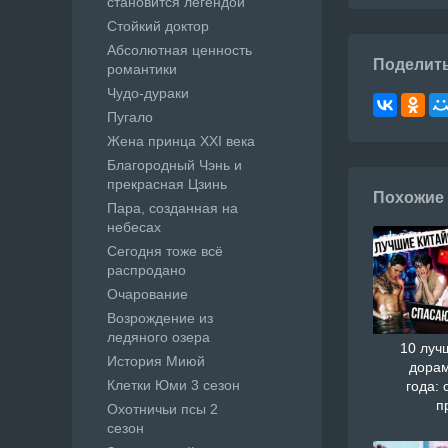
становится легендой
Стойкий доктор
Абсолютная ценность
Поделит
романтики
Чудо-дураки
Пугало
Жена принца XXI века
Благородный Чэнь и
прекрасная Цзинь
Похожие
Пара, созданная на
небесах
Сегодня тоже всё
распродано
Очарование
Возрождение из
ледяного озера
10 луч
История Миюй
дорам
Клетки Юми 3 сезон
года: 
п
Охотничьи псы 2
сезон