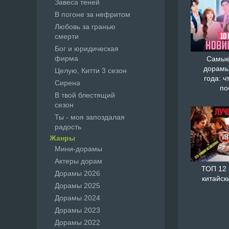
Завеса теней
В погоне за нефритом
Любовь за гранью
смерти
Бог и юридическая
фирма
Самые
дорамы
Целую, Китти 3 сезон
года: ч
Сирена
по
В твой блестящий
сезон
Ты - моя запоздалая
радость
Жанры
Мини-дорамы
Актеры дорам
ТОП 12
Дорамы 2026
китайск
Дорамы 2025
Дорамы 2024
Дорамы 2023
Дорамы 2022