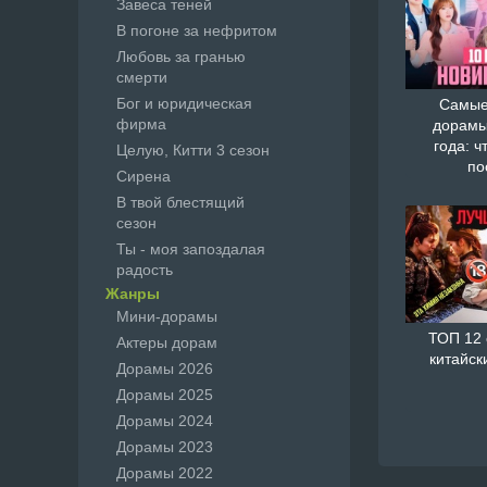
Завеса теней
В погоне за нефритом
Любовь за гранью
смерти
Бог и юридическая
Самые
фирма
дорамы
года: ч
Целую, Китти 3 сезон
по
Сирена
В твой блестящий
сезон
Ты - моя запоздалая
радость
Жанры
Мини-дорамы
ТОП 12
Актеры дорам
китайск
Дорамы 2026
Дорамы 2025
Дорамы 2024
Дорамы 2023
Дорамы 2022