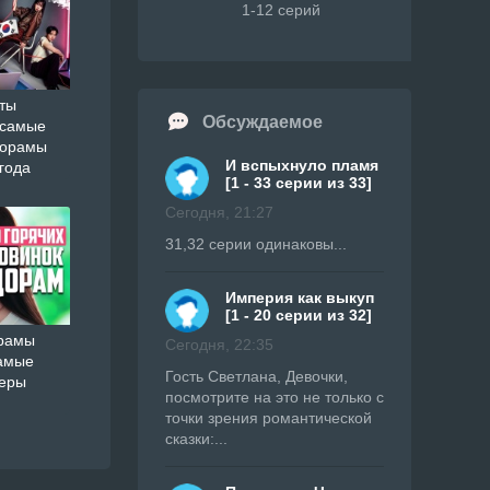
1-12 серий
ты
Обсуждаемое
 самые
дорамы
И вспыхнуло пламя
года
[1 - 33 серии из 33]
Сегодня, 21:27
31,32 серии одинаковы...
Империя как выкуп
[1 - 20 серии из 32]
орамы
Сегодня, 22:35
амые
Гость Светлана, Девочки,
ьеры
посмотрите на это не только с
точки зрения романтической
сказки:...