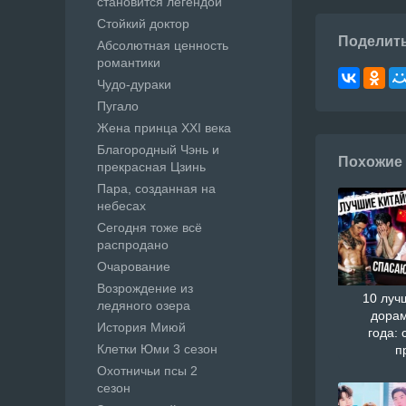
становится легендой
Стойкий доктор
Поделит
Абсолютная ценность
романтики
Чудо-дураки
Пугало
Жена принца XXI века
Благородный Чэнь и
Похожие
прекрасная Цзинь
Пара, созданная на
небесах
Сегодня тоже всё
распродано
Очарование
Возрождение из
10 луч
ледяного озера
дорам
История Миюй
года: 
Клетки Юми 3 сезон
п
Охотничьи псы 2
сезон