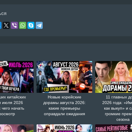
ься
ших китайских
Новые корейские
11 главных д
 июля 2026
дорамы августа 2026:
2026 года: «И
с чего начать
какие премьеры
как выкуп» и 
росмотр
оправдали ожидания
громкие пре
сезона