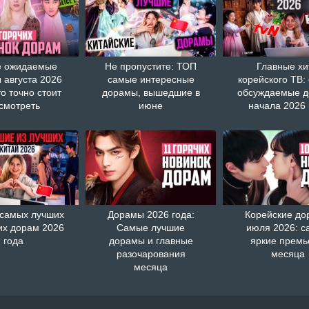
 ожидаемые
Не пропустите: ТОП
Главные хи
 августа 2026
самые интересные
корейского ТВ:
то точно стоит
дорамы, вышедшие в
обсуждаемые 
смотреть
июне
начала 2026 
 самых лучших
Дорамы 2026 года:
Корейские д
их дорам 2026
Самые лучшие
июля 2026: с
года
дорамы и главные
яркие прем
разочарования
месяца
месяца