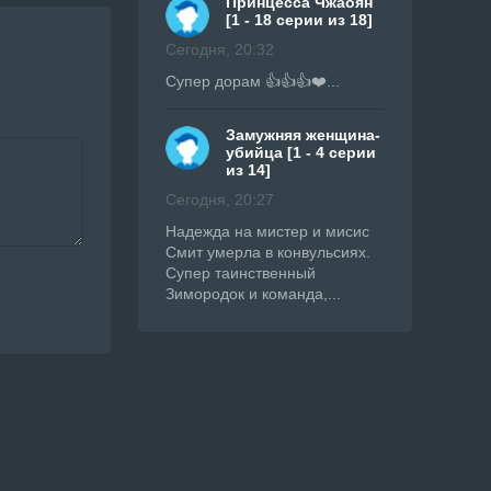
Принцесса Чжаоян
[1 - 18 серии из 18]
Сегодня, 20:32
Супер дорам 👍👍👍❤️...
Замужняя женщина-
убийца [1 - 4 серии
из 14]
Сегодня, 20:27
Надежда на мистер и мисис
Смит умерла в конвульсиях.
Супер таинственный
Зимородок и команда,...