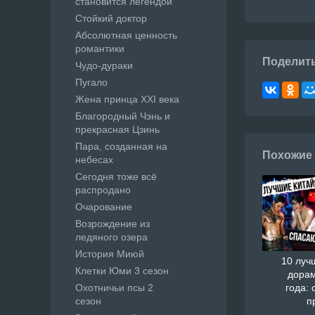
становится легендой
Стойкий доктор
Абсолютная ценность
романтики
Поделит
Чудо-дураки
Пугало
Жена принца XXI века
Благородный Чэнь и
прекрасная Цзинь
Пара, созданная на
Похожие
небесах
Сегодня тоже всё
распродано
Очарование
Возрождение из
ледяного озера
История Миюй
10 луч
Клетки Юми 3 сезон
дорам
Охотничьи псы 2
года: 
сезон
п