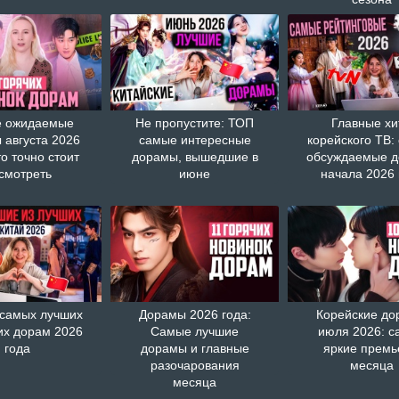
 ожидаемые
Не пропустите: ТОП
Главные хи
 августа 2026
самые интересные
корейского ТВ:
то точно стоит
дорамы, вышедшие в
обсуждаемые 
смотреть
июне
начала 2026 
 самых лучших
Дорамы 2026 года:
Корейские д
их дорам 2026
Самые лучшие
июля 2026: с
года
дорамы и главные
яркие прем
разочарования
месяца
месяца