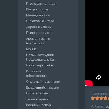
И вспыхнуло пламя
Расцвет силы
Менеджер Ким
С любовью к тебе
Дорога к успеху
Пылающее лето
Аромат тысячи
благовоний
Мо Ли
Новый сотрудник,
Председатель Кан
Фейерверк любви
Истинное
образование
О дивный новый мир
Выдающийся талант
Ослепительно
Категория
:
Тайный аудит
Военный повар
6
Рейтинг: