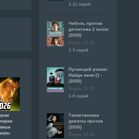
1-11 серий
Чеболь против
детектива 2 сезон
(2026)
Вчера, 21:34
1-3 серий
Пугающий роман:
Найди меня [1 -
(2026)
Вчера, 21:30
1-8 серий
Таинственная
орам
девятка против
мперия
(2026)
самые
мьеры
Вчера, 21:00