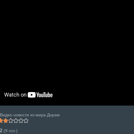
Видео новости из мира Дорам
.2
(
9
гол.)