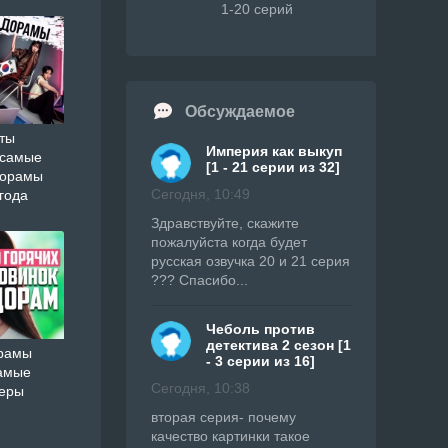
1-20 серий
Обсуждаемое
ты
Империя как выкуп
 самые
[1 - 21 серии из 32]
дорамы
Сегодня, 10:49
года
Здравствуйте, скажите
пожалуйста когда будет
русская озвучка 20 и 21 серия
??? Спасибо...
Чеболь против
детектива 2 сезон [1
орамы
- 3 серии из 16]
амые
Сегодня, 10:38
ьеры
вторая серия- почему
качество картинки такое