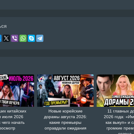
ься
ших китайских
Новые корейские
11 главных д
 июля 2026
дорамы августа 2026:
2026 года: «И
с чего начать
какие премьеры
как выкуп» и 
росмотр
оправдали ожидания
громкие пре
сезона