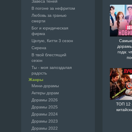
Завеса теней
В погоне за нефритом
Любовь за гранью
смерти
Бог и юридическая
фирма
Целую, Китти 3 сезон
Самые
дорамы
Сирена
года: ч
В твой блестящий
по
сезон
Ты - моя запоздалая
радость
Жанры
Мини-дорамы
Актеры дорам
Дорамы 2026
ТОП 12
Дорамы 2025
китайск
Дорамы 2024
Дорамы 2023
Дорамы 2022