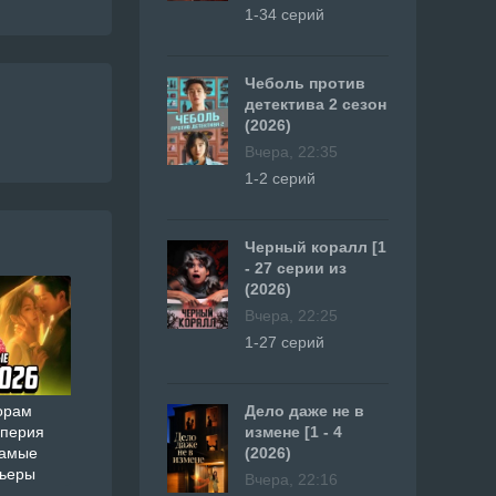
1-34 серий
Чеболь против
детектива 2 сезон
(2026)
Вчера, 22:35
1-2 серий
Черный коралл [1
- 27 серии из
(2026)
Вчера, 22:25
1-27 серий
Дело даже не в
орам
измене [1 - 4
мперия
(2026)
самые
мьеры
Вчера, 22:16