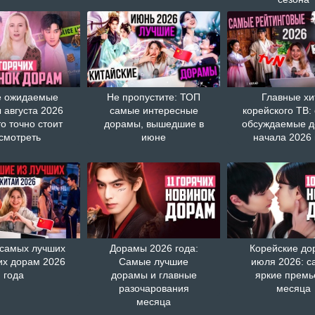
 ожидаемые
Не пропустите: ТОП
Главные хи
 августа 2026
самые интересные
корейского ТВ:
то точно стоит
дорамы, вышедшие в
обсуждаемые 
смотреть
июне
начала 2026 
 самых лучших
Дорамы 2026 года:
Корейские д
их дорам 2026
Самые лучшие
июля 2026: с
года
дорамы и главные
яркие прем
разочарования
месяца
месяца