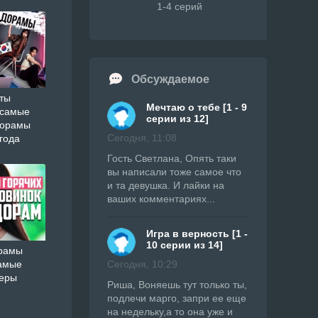
1-4 серий
Обсуждаемое
ты
Мечтаю о тебе [1 - 9
 самые
серии из 12]
дорамы
Сегодня, 11:08
года
Гость Светлана, Опять таки
вы написали тоже самое что
и та девушка. И лайки на
ваших комментариях...
Игра в верность [1 -
10 серии из 14]
орамы
Сегодня, 10:29
амые
ьеры
Риша, Воняешь тут только ты,
подлечи марго, запри ее еще
на недельку,а то она уже и