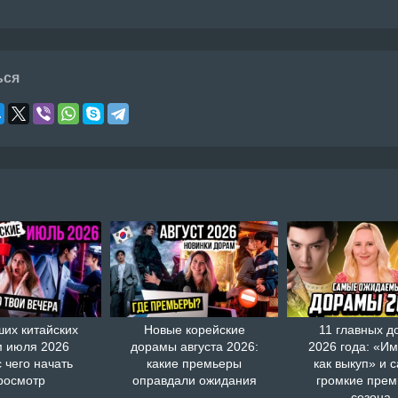
ься
ших китайских
Новые корейские
11 главных д
 июля 2026
дорамы августа 2026:
2026 года: «И
с чего начать
какие премьеры
как выкуп» и 
росмотр
оправдали ожидания
громкие пре
сезона