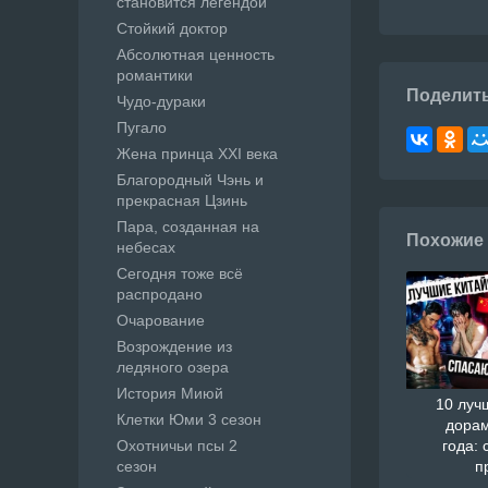
становится легендой
Стойкий доктор
Абсолютная ценность
романтики
Поделит
Чудо-дураки
Пугало
Жена принца XXI века
Благородный Чэнь и
прекрасная Цзинь
Пара, созданная на
Похожие
небесах
Сегодня тоже всё
распродано
Очарование
Возрождение из
ледяного озера
История Миюй
10 луч
Клетки Юми 3 сезон
дорам
Охотничьи псы 2
года: 
сезон
п