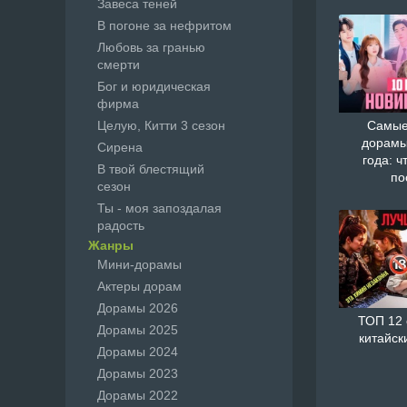
Завеса теней
В погоне за нефритом
Любовь за гранью
смерти
Бог и юридическая
фирма
Целую, Китти 3 сезон
Самые
дорамы
Сирена
года: ч
В твой блестящий
по
сезон
Ты - моя запоздалая
радость
Жанры
Мини-дорамы
Актеры дорам
Дорамы 2026
ТОП 12
Дорамы 2025
китайск
Дорамы 2024
Дорамы 2023
Дорамы 2022