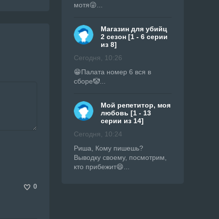
мотя😜...
Магазин для убийц
2 сезон [1 - 6 серии
из 8]
Сегодня, 10:26
😁Палата номер 6 вся в
сборе🤡...
Мой репетитор, моя
любовь [1 - 13
серии из 14]
Сегодня, 10:24
Риша, Кому пишешь?
Выводку своему, посмотрим,
кто прибежит😄...
0