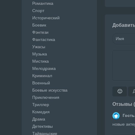
Романтика
Спорт
Исторический
Боевик
Добавит
Фэнтези
Фантастика
Ужасы
Музыка
Мистика
Мелодрама
Криминал
Военный
Боевые искусства
🙂
Приключения
Отзывы (
Триллер
Комедия
Гость
Драма
новые акте
Детективы
Тайваньские