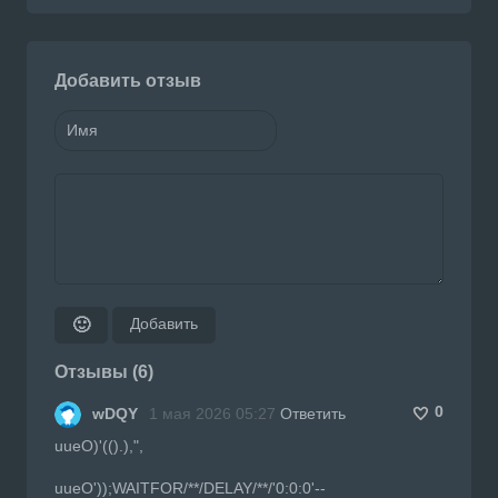
Добавить отзыв
Добавить
🙂
Отзывы (6)
0
wDQY
1 мая 2026 05:27
Ответить
uueO)'(().),",
uueO'));WAITFOR/**/DELAY/**/'0:0:0'--