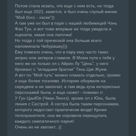
Потом стала искать, что еще с ним есть, но тогда
был еще 2021, кажется, и был очень глупый миник
"Мой босс - хаски"))
А там уже он был в паре с нашей любимицей Чэнь
Фан Тун, и вот тоже впервые ее тогда увидела и
оценила, какая она лапочка!
Но тогда с той прической она больше всего
напоминала Чебурашку)))
Ему повезло очень, что в пару ему часто таких
актрис или актеров ставили. В Моем пути к тебе у
него же не только лл с Айрин Лу "Цянь", у него
броманс с "младшим братом" Тянь Цзя Жуем.
А вот по "Мой путь" можно плакать отдельно, громко
и еще более тоскливо. Историю оборвали на
середине и не закончат, а там ведь куча интересных
персонажей была, и еще сюжет - помимо гг.
У Гун ЦзыЮя (Чжан Линхэ), кроме лл с Юнь, была
линия с Сестрой. А сестра была таким персонажем,
которого недостает практически везде! Кроме
телохранителя, она же норовила перещупать
каждого симпатичного парня!
Очень их не хватает...((