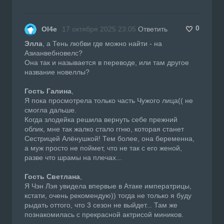
0
Ol4e
17 октября 2025 23:05
Ответить
Элла
, а Тень любви где можно найти - на
Азианвебновелс?
Она так и называется в переводе, или там другое
название новеллы?
Гость Галина
,
Я пока просмотрела только часть Чужого лица(( не
смогла дальше.
Когда злодейка решила вернуть себе прежний
облик, мне так жалко стало ггню, которая станет
Сестрицей Алёнушкой! Тем более, она беременна,
а муж просто не поймет, что не так с его женой,
разве что шрамы на плечах...
Гость Светлана
,
Я Чэн Лэя увидела впервые в Атаке императрицы,
кстати, очень рекомендую)) тогда не только я буду
рыдать оттого, что 3 сезон не выйдет... Там же
познакомилась с прекрасной актрисой миников.