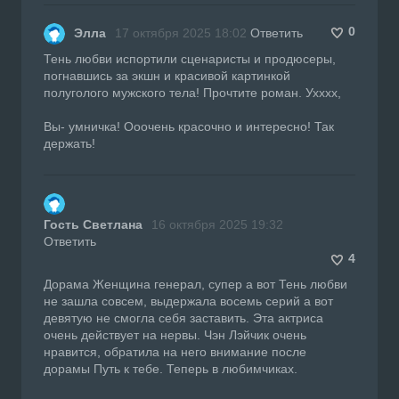
0
Элла
17 октября 2025 18:02
Ответить
Тень любви испортили сценаристы и продюсеры,
погнавшись за экшн и красивой картинкой
полуголого мужского тела! Прочтите роман. Ухххх,
Вы- умничка! Ооочень красочно и интересно! Так
держать!
Гость Светлана
16 октября 2025 19:32
Ответить
4
Дорама Женщина генерал, супер а вот Тень любви
не зашла совсем, выдержала восемь серий а вот
девятую не смогла себя заставить. Эта актриса
очень действует на нервы. Чэн Лэйчик очень
нравится, обратила на него внимание после
дорамы Путь к тебе. Теперь в любимчиках.