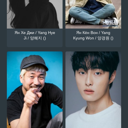
Ян Хе Джи / Yang Hye
Ян Кён Вон / Yang
Ji / 양혜지 ()
Kyung Won / 양경원 ()