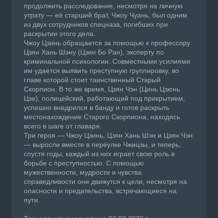
продолжить расследование, несмотря на личную
утрату — её старший брат, Чжоу Чуань, был одним
из двух сотрудников спецназа, погибших при
раскрытии этого дела.
Чжоу Цзинь обращается за помощью к профессору
Цзян Хань Шэну (Цзин Бо Ран), эксперту по
криминальной психологии. Совместными усилиями
им удается выявить преступную группировку, во
главе которой стоит таинственный Старый
Скорпион. В то же время, Цзян Чэн (Цинь Цзюнь
Цзе), полицейский, работающий под прикрытием,
успешно внедрился в банду и готов раскрыть
местонахождение Старого Скорпиона, находясь
всего в шаге от главаря.
Три героя — Чжоу Цзинь, Цзян Хань Шэн и Цзян Чэн
— выросли вместе в переулке Чжицзы, и теперь,
спустя годы, каждый из них играет свою роль в
борьбе с преступностью. С помощью
мужественности, мудрости и чувства
справедливости они движутся к цели, несмотря на
опасности и предательства, встречающиеся на
пути.