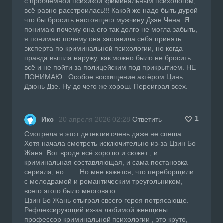
с проблемной психикой криминальным психологом,
всё равно расстроилась!!! Какой же надо быть дурой
что бы бросить настоящего мужчину Дзян Чена. Я
понимаю почему она его так долго не могла забыть,
я понимаю почему она заставила себя принять
эксперта по криминальной психологии, но когда
правда вышла наружу, как можно было не бросить
всё и не пойти за полицейским под прикрытием. НЕ
ПОНИМАЮ.. Особое восхищение актёром Цинь
Дзюнь Дзе. Ну до чего же хорош. Переиграл всех.
1
Икс
20 апреля 2026 02:28
Ответить
Смотрела я этот детектив очень даже не спеша.
Хотя начала смотреть исключительно из-за Цзин Бо
Жаня. Вот вроде всё хорошо и сюжет , и
криминальная составляющая, и сама постановка
сериала, но..... . Но мне кажется, что переборщили
с мелодрамой и романтическим треугольником,
всего этого было многовато.
Цзин Бо Жань отыграл своего героя потрясающе.
Рефлексирующий из-за любимой женщины
профессор криминальной психологии , это круто,