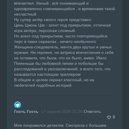
впечатлил. Умный , всё понимающий и
одновременно сомневающийся , и временами такой
несчастный.
Ну супер актёр своего героя представил.
Цинь Цзюнь Цзе - агент под прикрытием, отличная
игра актёра, персонаж сложный.
Но агент под прикрытием, часто повторяющийся
перс в таких сериалах , ничего необычного
Женщина-следователь, мечта двух крутых и умных
мужчин. Ни героиня, ни актриса впечатления о себе
не оставила, что была, что не было, мимо. Имхо
Поменьше бы любовной линии и побольше бы
расследований и умозаключений, и всего того, что
называется настоящим триллером
В общем и целом сериал классный, но на
любителей подобных историй.
Гость Гость
17 апреля 2026 21:26
Ответить
3
Мне понравился детектив. Смотрела с большим