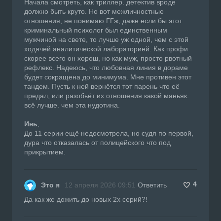
Начала смотреть, как триллер. детектив вроде
должно быть круто. Но вот межличностные
отношения, не понимаю ГГж, даже если бы этот
криминальный психолог был единственным
мужчиной на свете, то лучше уж одной, чем с этой
ходячей аналитической лабораторией. Как профи
скорее всего он хорош, но как муж, просто рвотный
рефлекс. Надеюсь, что любовная линия в дораме
будет сокращена до минимума. Мне противен этот
тандем. Пусть к ней вернётся тот парень что её
предал, или разобьёт их отношения какой маньяк.
всё лучше. чем эта нудотина.
Инь
,
До 11 серии ещё недосмотрела, но судя по первой,
дура что отказалась от полицейского что под
прикрытием.
4
Это я
12 апреля 2026 09:51
Ответить
Да как же дожить до новых 2х серий?!