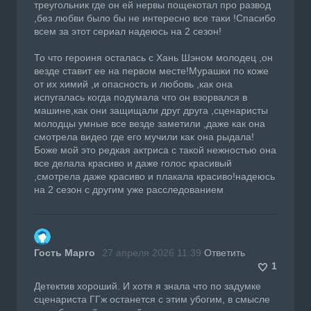
треугольник где он ей нервы пощекотал про развод
,без любви было бы не интересно все таки !Спасибо
всем за этот сериал надеюсь на 2 сезон!
То что героиня осталась с Хань Шэном молодец ,он
везде ставит ее на первом месте!Мурашки по коже
от их химий ,и опасность и любовь ,как она
испугалась когда подумала что он взорвался в
машине,как они защищали друг друга ,сценаристы
молодцы умные все везде заметили ,даже как она
смотрела видео где его мучили как она рыдала!
Боже мой это редкая актриса с такой нежностью она
все делала красиво и даже голос красивый
,смотрела даже красиво и плакала красиво!надеюсь
на 2 сезон с другим уже расследованием
Гость Марго
27 апреля 2026 11:39
Ответить
1
Детектив хороший. И хотя я знала что по задумке
сценариста ГГж останется с этим убогим, в смысле