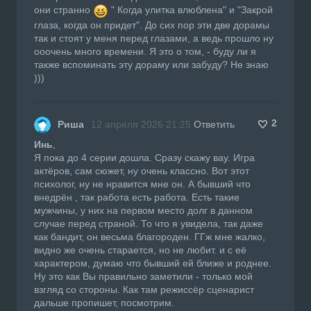
они странно
" Когда улитка влюблена" и "Закрой
глаза, когда он придет". До сих пор эти две дорамы
так и стоят у меня перед глазами, а ведь прошло ну
ооочень много времени. Я это о том, - буду ли я
также вспоминать эту дораму или забуду? Не знаю
)))
2
Риша
12 апреля 2026 21:25
Ответить
Инь
,
Я пока до 4 серии дошла. Сразу скажу вау. Игра
актёров, сам сюжет, ну очень классно. Вот этот
психолог, ну не нравится мне он. А бывший что
внедрён , так работа есть работа. Есть такие
мужчины, у них на первом место долг в данном
случае перед страной. То что я увидела, так даже
как бандит, он весьма благороден. ГГж мне жалко,
видно же очень старается, но не любит. и с её
характером, думаю что бывший ей ближе и роднее.
Ну это как Вы правильно заметили - только мой
взгляд со стороны. Как там режиссёр сценарист
дальше пропишет, посмотрим.