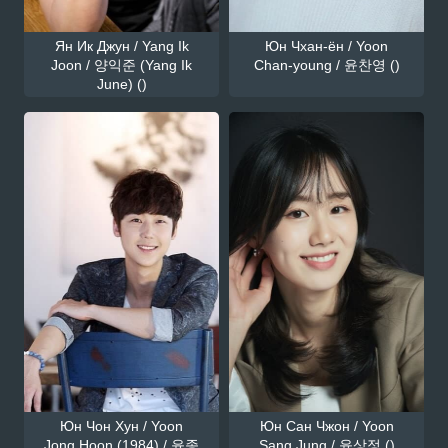
Ян Ик Джун / Yang Ik
Юн Чхан-ён / Yoon
Joon / 양익준 (Yang Ik
Chan-young / 윤찬영 ()
June) ()
Юн Чон Хун / Yoon
Юн Сан Чжон / Yoon
Jong Hoon (1984) / 윤종
Sang Jung / 윤상정 ()