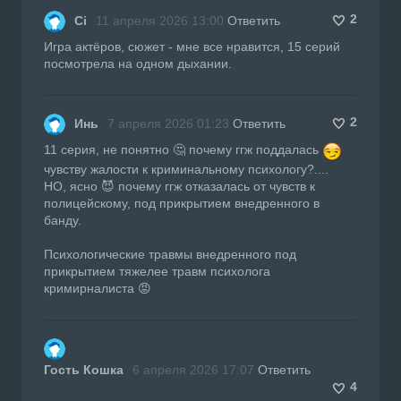
2
Сі
11 апреля 2026 13:00
Ответить
Игра актёров, сюжет - мне все нравится, 15 серий
посмотрела на одном дыхании.
2
Инь
7 апреля 2026 01:23
Ответить
11 серия, не понятно 🤔 почему ггж поддалась
чувству жалости к криминальному психологу?....
НО, ясно 😈 почему ггж отказалась от чувств к
полицейскому, под прикрытием внедренного в
банду.
Психологические травмы внедренного под
прикрытием тяжелее травм психолога
кримирналиста 😡
Гость Кошка
6 апреля 2026 17:07
Ответить
4