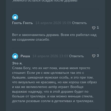
,немного остался осадок после дорамы
Гость Гость
14 апреля 2026 15:09
Ответить
1
Вот и закончакилась дорама. Всем кто работал над
ее созданием спасибо.
3
Риша
14 апреля 2026 13:03
Ответить
Это я
,
Слава Богу, что их нет пока, иначе меня просто
стошнит. Если уж с кем целоваться так это с
бывшим, шикарная мужская особь, и это при том,
что визуально не красавец, но как хорош сам образ
и как же великолепно актёр играет. Вообще
выражаю надежду, что в этой дораме будет по
больше от триллера. и как можно меньше стекла,
достали розовые сопли в детективах и триллерах.