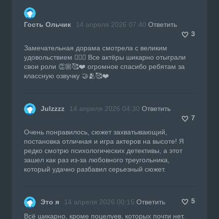
Гость Ольчик
14 апреля 2026 07:40
Ответить
3
Замечательная дорама смотрела с великим
удовольствием 👍🏼🔥 Все актёры шикарно отыграли
свои роли 👏🏼🥰❤️ огромное спасибо ребятам за
классную озвучку 🤝🫂🥰❤️
Julzzzz
14 апреля 2026 04:30
Ответить
7
Очень понравилось, сюжет захватывающий,
постановка отличная и игра актеров на высоте! Я
редко смотрю психологических детективы, а этот
зашел как раз из-за любовного треугольника,
который удачно разбавил серьезный сюжет.
5
Это я
14 апреля 2026 00:15
Ответить
Всё шикарно, кроме поцелуев, которых почти нет.