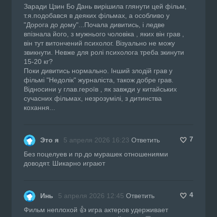
Заради Цзин Бо Дань вирішила глянути цей фільм,
т.я.подобався в деяких фільмах, а особливо у
"Дорога до дому"...Почала дивитись, і ледве
впізнала його, з мужнього чоловіка , яких він грав ,
він тут витончений психолог. Візуально не можу
звикнути. Невже для ролі психолога треба зкинути
15-20 кг?
Поки дивитись нормально. Інший злодій грав у
фільмі "Недолік" журналіста, також добре грав.
Відносини у глав.героїв , як завжди у китайських
сучасних фільмах, незрозумілі, з дитинства
кохання...
7
Это я
5 апреля 2026 16:23
Ответить
Без поцелуев и пр.до мурашек отношениями
доводят. Шикарно играют
4
Инь
5 апреля 2026 12:45
Ответить
Фильм неплохой 👍 игра актеров удерживает