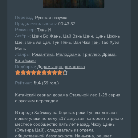
Перевод
: Русская озвучка
Продолжительность
: 00:43:32
Режисcер
: Тянь И
Актёры
: Цзин Бо Жань, Цай Вэнь Цзин, Цинь Цзюнь
Цзе, Линь Ай Цзя, Тун Нянь, Ван Чжи
Ган
, Тао Хуэй
Минь
Жанры
Романтика
Мелодрама
Триллер
Драма
:
Китайские
Подборка
Дорамы про романтика
:
9.4
Рейтинг:
(
59
гол.)
Китайский сериал дорама Стальной лес 1-28 серия
с русским переводом.
В городе Хайчжоу на берегах реки Тун всплывают
новые улики по делу «17 августа», которое потрясло
местное сообщество пять лет назад. Чжоу Цзинь
(Эльвира Цай), следователь из отдела
общественной безопасности Наньчэна, решает