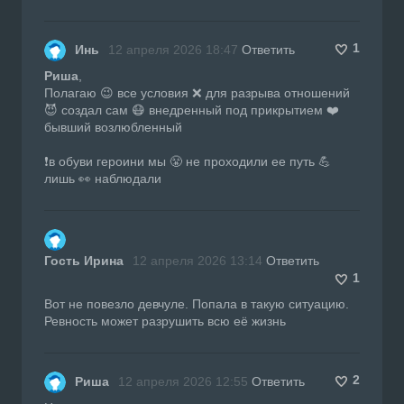
1
Инь
12 апреля 2026 18:47
Ответить
Риша
,
Полагаю 😉 все условия ❌ для разрыва отношений
😈 создал сам 😷 внедренный под прикрытием ❤️
бывший возлюбленный
❗️в обуви героини мы 😤 не проходили ее путь 💪
лишь 👀 наблюдали
Гость Ирина
12 апреля 2026 13:14
Ответить
1
Вот не повезло девчуле. Попала в такую ситуацию.
Ревность может разрушить всю её жизнь
2
Риша
12 апреля 2026 12:55
Ответить