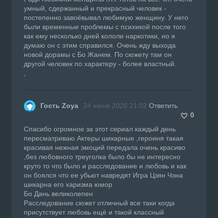
умный, сдержанный и прекрасный человек -
постепенно завоёвывал любимую женщину. У него
были временные проблемы с психикой после того
как ему несколько дней кололи наркотики, но я
думаю он с этим справился. Очень жду выхода
новой дорамы с Бо Жанем. По сюжету там он
другой человек по характеру - более властный.
,
Гость Zoya
24 июня 2026 21:02
Ответить
0
Спасибо огромное за этот сериал каждый день
пересматриваю Актеры шикарные ,героиня такая
красивая нежная эмоций передала очень красиво
,без любовного треуголка было бы не интересно
круто то что было и расследование и любовь и как
он боялся что ее убьют навредят Игра Цзян Чэна
шикарна его харизма юмор
Бо Дань великолепен
Расследование сюжет отличный все таки когда
присутствует любовь ещё и такой классный