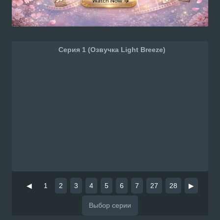
Серия 1 (Озвучка Light Breeze)
◀
1
2
3
4
5
6
7
27
28
▶