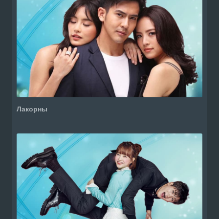
Лакорны