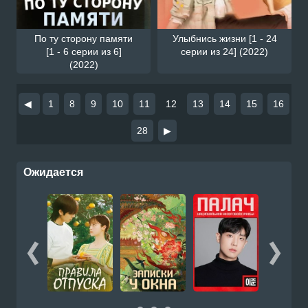
По ту сторону памяти
Улыбнись жизни [1 - 24
[1 - 6 серии из 6]
серии из 24] (2022)
(2022)
◀
1
8
9
10
11
12
13
14
15
16
28
▶
Ожидается