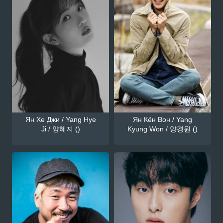
Ян Хе Джи / Yang Hye
Ян Кён Вон / Yang
Ji / 양혜지 ()
Kyung Won / 양경원 ()