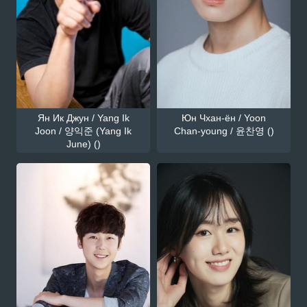
Ян Ик Джун / Yang Ik
Юн Чхан-ён / Yoon
Joon / 양익준 (Yang Ik
Chan-young / 윤찬영 ()
June) ()