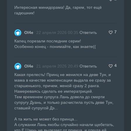
Интересная минидорама! Да, гарем, тот ещё
гадюшник!
7
Ol4e
22 апреля 2026 00:35
Ответить
Капец порезали последние серии!
Особенно конец - понимайте, как знаете((
4
Ol4e
21 апреля 2026 20:49
Ответить
Какая прелесть! Принц не женился на деве Тун, и
мама в качестве компенсации выдала ее сразу за
старшенького, причем, женой сразу 2 ранга.
Намереваясь сделать ее императрицей.
Тем временем супруга Лань довела до смерти
супругу Дуань, и только расчистила пусть деве Тун,
ставшей супругой Дэ...
А та жить не может без принца...
А служанки Лань якобы случайно начали щебетать,
что Е Цзинь не вылезает от принца, и откуда ей