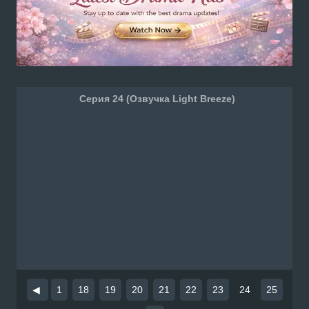
Серия 24 (Озвучка Light Breeze)
◀
1
18
19
20
21
22
23
24
25