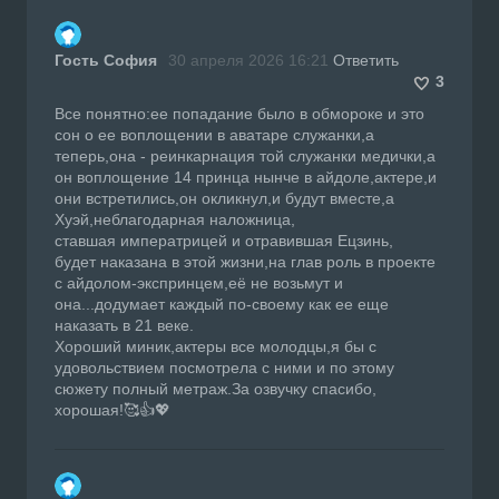
Гость София
30 апреля 2026 16:21
Ответить
3
Все понятно:ее попадание было в обмороке и это
сон о ее воплощении в аватаре служанки,а
теперь,она - реинкарнация той служанки медички,а
он воплощение 14 принца нынче в айдоле,актере,и
они встретились,он окликнул,и будут вместе,а
Хуэй,неблагодарная наложница,
ставшая императрицей и отравившая Ецзинь,
будет наказана в этой жизни,на глав роль в проекте
с айдолом-экспринцем,её не возьмут и
она...додумает каждый по-своему как ее еще
наказать в 21 веке.
Хороший миник,актеры все молодцы,я бы с
удовольствием посмотрела с ними и по этому
сюжету полный метраж.За озвучку спасибо,
хорошая!🥰👍💖