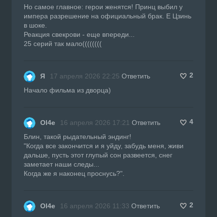
Но самое главное: герои женятся! Принц выбил у
импера разрешение на официальный брак. Е Цзинь
в шоке.
Реакция свекрови - еще впереди...
25 серий так мало((((((((
2
Я
17 апреля 2026 22:25
Ответить
Начало фильма из дворца)
4
Ol4e
16 апреля 2026 17:21
Ответить
Блин, такой рыдательный эндинг!
"Когда все закончится и я уйду, забудь меня, живи
дальше, пусть этот глупый сон развеется, снег
заметает наши следы...
Когда же я наконец проснусь?".
2
Ol4e
16 апреля 2026 11:33
Ответить