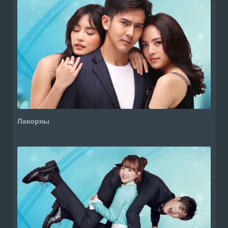
Лакорны