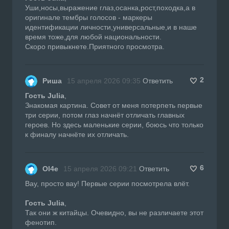
Уши,носы,выражение глаз,осанка,рост,походка,а в
оригинале тембры голосов - маркеры
идентификации личности,универсальные,и в наше
время тоже,для любой национальности.
Скоро привыкнете.Приятного просмотра.
2
Риша
15 апреля 2026 09:35
Ответить
Гость Julia
,
Знакомая картина. Совет от меня потерпеть первые
три серии, потом глаз начнёт отличать главных
героев. Но здесь маленькие серии, боюсь что только
к финалу начнёте их отличать.
6
Ol4e
15 апреля 2026 09:21
Ответить
Вау, просто вау! Первые серии посмотрела влёт.
Гость Julia
,
Так они ж китайцы. Очевидно, вы не различаете этот
фенотип.