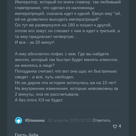
Император, который по книге главгер, так любивший
главгероиню, что сделал из наложницы
императрицей, сначала идет к одной. Евнух ему "ой,
ей не дозволено выходить императрицей".
Он тут же развернулся на 180 и пошел к другой,
потом его зовут, он слезает с нее и идет к третьей, а
та ему предлагает четвертую...
И все - за 20 минут!
А ему абсолютно пофиг, с кем. Где вы найдете
жиголо, который так быстро будет менять клиенток,
не меняясь в лице?
Попаданка считает, что вот она щас их быстренько
сведет - и всё, путь свободен.
Но не даром эта история затянулась аж на 10 лет!
На внутренние изменения, которые невозможны за
2 минуты, она не рассчитывала.
А без этого ХЭ не будет.
Юлианна
15 апреля 2026 10:02
Ответить
4
Гость Julia
,