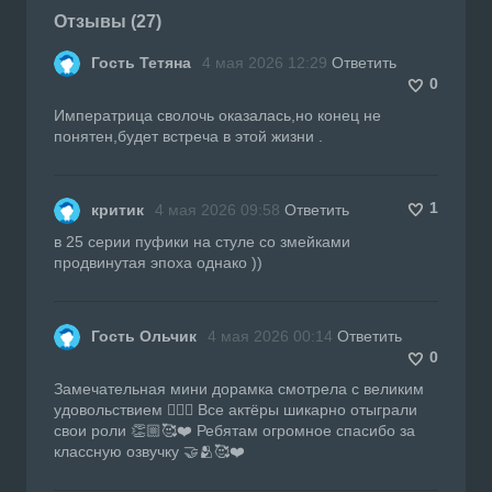
Отзывы (27)
Гость Тетяна
4 мая 2026 12:29
Ответить
0
Императрица сволочь оказалась,но конец не
понятен,будет встреча в этой жизни .
1
критик
4 мая 2026 09:58
Ответить
в 25 серии пуфики на стуле со змейками
продвинутая эпоха однако ))
Гость Ольчик
4 мая 2026 00:14
Ответить
0
Замечательная мини дорамка смотрела с великим
удовольствием 👍🏼🔥 Все актёры шикарно отыграли
свои роли 👏🏼🥰❤️ Ребятам огромное спасибо за
классную озвучку 🤝🫂🥰❤️