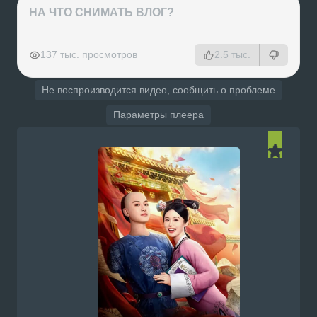
НА ЧТО СНИМАТЬ ВЛОГ?
РЕКЛАМА
РЕКЛАМА
РЕКЛАМА
РЕКЛАМА
137 тыс. просмотров
2.5 тыс.
Не воспроизводится видео, сообщить о проблеме
Параметры плеера