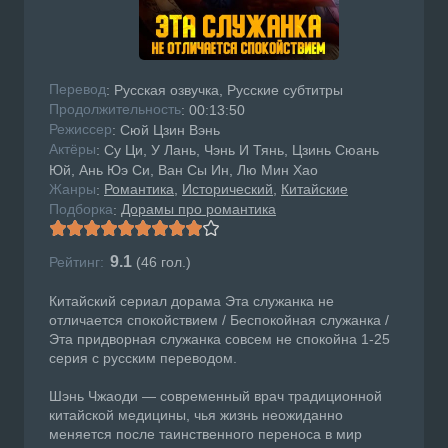
Перевод
: Русская озвучка, Русские субтитры
Продолжительность
: 00:13:50
Режисcер
: Сюй Цзин Вэнь
Актёры
: Су Ци, У Лань, Чэнь И Тянь, Цзинь Сюань
Юй, Ань Юэ Си, Ван Сы Ин, Лю Мин Хао
Жанры
Романтика
Исторический
Китайские
:
Подборка
Дорамы про романтика
:
9.1
Рейтинг:
(
46
гол.)
Китайский сериал дорама Эта служанка не
отличается спокойствием / Беспокойная служанка /
Эта придворная служанка совсем не спокойна 1-25
серия с русским переводом.
Шэнь Чжаоди — современный врач традиционной
китайской медицины, чья жизнь неожиданно
меняется после таинственного переноса в мир