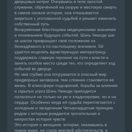
дворцовых интриг. Очнувшись в теле простой
служанки, обречённой на скорую и жестокую смерть
в самом начале истории, она отказывается
мириться с уготованной судьбой и решает изменить
собственный путь.
Вооружённая блестящими медицинскими знаниями
и пониманием будущих событий, Шэнь Чжаоди шаг
за шагом превращает своё положение из
безнадёжного в по-настоящему значимое. Ей
удаётся исцелить вдовствующую императрицу,
поддержать главную героиню на пути к власти и
занять особое место среди тех, кто определяет ход
событий во дворце.
Но чем глубже она погружается в опасный мир
придворных заговоров, тем сложнее становится её
жизнь. В атмосфере подозрений, борьбы за влияние
и скрытых угроз Шэнь Чжаоди приходится
полагаться не только на ум и хладнокровие, но и на
сердце. Особенно когда её судьба переплетается с
холодным и загадочным Четырнадцатым принцем,
рядом с которым рождается трогательная и
непростая история чувств.
Это история о женщине, которая, оказавшись в
чужом мире, не стала жертвой обстоятельств, а