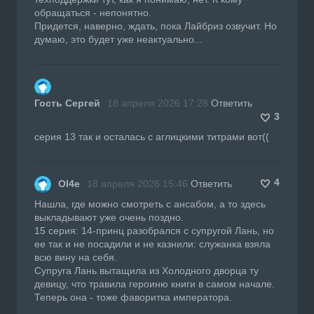
обращаться - непонятно.
Придется, наверно, ждать, пока Лайбриз озвучит. Но
думаю, это будет уже неактуально...
Гость Сергей
18 апреля 2026 17:28
Ответить
3
серия 13 так и осталась с аглицкими титрами вот((
4
Ol4e
18 апреля 2026 15:46
Ответить
Нашла, где можно смотреть с ансабом, а то здесь
выкладывают уже очень поздно.
15 серия: 14-принц разобрался с супругой Лань, но
ее так и не посадили и не казнили: служанка взяла
всю вину на себя.
Супруга Лань вытащила из Холодного дворца ту
девицу, что травила героиню книги в самом начале.
Теперь она - тоже фаворитка императора.