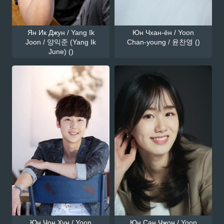
Ян Ик Джун / Yang Ik
Юн Чхан-ён / Yoon
Joon / 양익준 (Yang Ik
Chan-young / 윤찬영 ()
June) ()
Юн Чон Хун / Yoon
Юн Сан Чжон / Yoon