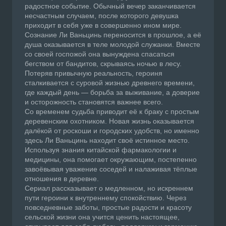
радостное событие. Обычный вечер заканчивается
несчастным случаем, после которого девушка
приходит в себя уже в совершенно ином мире.
Сознание Ли Ваньцинь переносится в прошлое, а её
душа оказывается в теле молодой служанки. Вместе
со своей госпожой она вынуждена спасаться
бегством от бандитов, скрываясь ночью в лесу.
Потеряв привычную реальность, героиня
сталкивается с суровой жизнью древнего времени,
где каждый день — борьба за выживание, а доверие
и осторожность становятся важнее всего.
Со временем судьба приводит её к браку с простым
деревенским охотником. Новая жизнь оказывается
далёкой от роскоши и городских удобств, но именно
здесь Ли Ваньцинь находит своё истинное место.
Используя знания китайской фармакологии и
медицины, она помогает окружающим, постепенно
завоёвывая уважение соседей и налаживая тёплые
отношения в деревне.
Сериал рассказывает о медленном, но искреннем
пути героини к внутреннему спокойствию. Через
повседневные заботы, простые радости и красоту
сельской жизни она учится ценить настоящее,