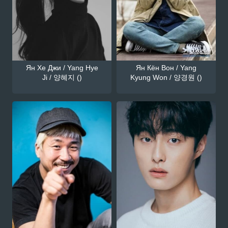
Ян Хе Джи / Yang Hye
Ян Кён Вон / Yang
Ji / 양혜지 ()
Kyung Won / 양경원 ()