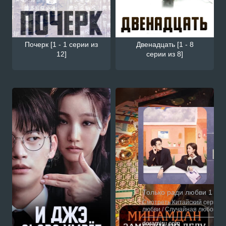
Почерк [1 - 1 серии из
Двенадцать [1 - 8
12]
серии из 8]
Смотрите также
Только ради любви 1 - 37
Смотреть Китайский сериал 
любви / Случайная любовь / 
сской озвучкой онлайн на са
doramiru.com