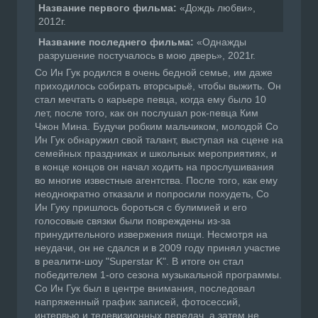
Название первого фильма:
«Дождь любви»,
2012г.
Название последнего фильма:
«Однажды
разрушение постучалось в мою дверь», 2021г.
Со Ин Гук родился в очень бедной семье, им даже
приходилось собирать вторсырьё, чтобы выжить. Он
стал мечтать о карьере певца, когда ему было 10
лет, после того, как он послушал рок-певца Ким
Чжон Мина. Будучи робким мальчиком, молодой Со
Ин Гук обнаружил свой талант, выступая на сцене на
семейных праздниках и школьных мероприятиях, и
в конце концов он начал ходить на прослушивания
во многие известные агентства. После того, как ему
неоднократно отказали и попросили похудеть, Со
Ин Гуку пришлось бороться с булимией и его
голосовые связки были повреждены из-за
принудительного извержения пищи. Несмотря на
неудачи, он не сдался и в 2009 году принял участие
в реалити-шоу "Superstar K". В итоге он стал
победителем 1-ого сезона музыкальной программы.
Со Ин Гук был в центре внимания, последовал
напряженный график записей, фотосессий,
интервью и телевизионных передач, а затем не