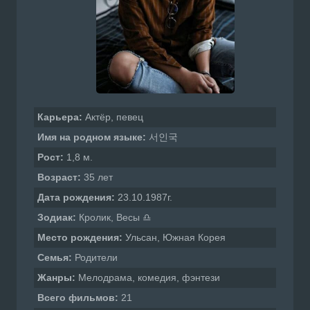
Карьера:
Актёр, певец
Имя на родном языке:
서인국
Рост:
1,8 м.
Возраст:
35 лет
Дата рождения:
23.10.1987г.
Зодиак:
Кролик, Весы ♎
Место рождения:
Ульсан, Южная Корея
Семья:
Родители
Жанры:
Мелодрама, комедия, фэнтези
Всего фильмов:
21