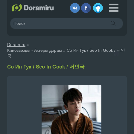
Doram-ru
»
Кинозвезды - Актеры дорам
» Со Ин Гук / Seo In Gook / 서인
국
Со Ин Гук / Seo In Gook / 서인국