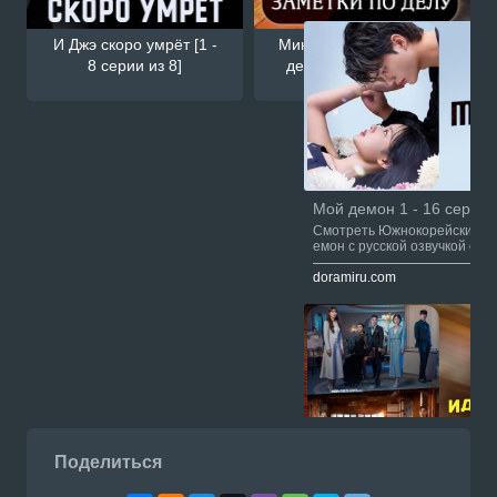
И Джэ скоро умрёт [1 -
Минамдан: Заметки по
8 серии из 8]
делу [1 - 18 серии из
18]
Мой демон 1 - 16 серии 
Смотреть Южнокорейский се
емон с русской озвучкой онл
u.com
doramiru.com
Поделиться
Суть идеального брака 1 