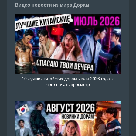
Видео новости из мира Дорам
Смотреть Южнокорейский се
которые распускаются по но
с русской озвучкой онлайн н
doramiru.com
10 лучших китайских дорам июля 2026 года: с
чего начать просмотр
Скрытый бог 1 - 40 серии
Смотреть Китайский сериал
с русской озвучкой онлайн н
doramiru.com