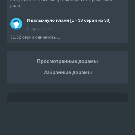
роли...
И вспыхнуло пламя [1 - 33 серии из 33]
Вчера, 21:27
31,32 серии одинаковы...
Просмотренные дорамы
Избранные дорамы
Контакты
Правообладателям
Приложение
Copyright © 2023-2026. Проект Doramiru.
Актуальные новости из мира Дорам на русском
языке. Специальная подборка видео для вас!