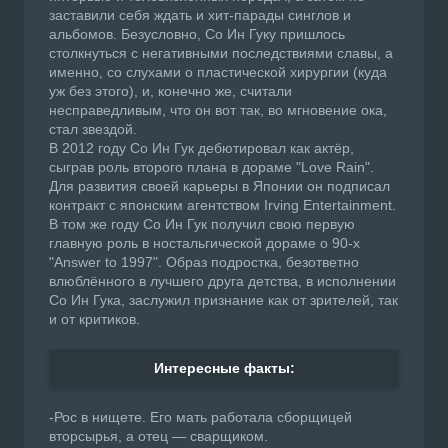
заставили себя ждать и хит-парады синглов и
альбомов. Безусловно, Со Ин Гуку пришлось
столкнуться с негативными последствиями славы, а
именно, со слухами о пластической хирургии (куда
уж без этого), и, конечно же, считали
несправедливым, что он вот так, во мгновение ока,
стал звездой.
В 2012 году Со Ин Гук дебютировал как актёр,
сыграв роль второго плана в дораме "Love Rain".
Для развития своей карьеры в Японии он подписал
контракт с японским агентством Irving Entertainment.
В том же году Со Ин Гук получил свою первую
главную роль в ностальгической дораме о 90-х
"Answer to 1997". Образ подростка, безответно
влюблённого в лучшего друга детства, в исполнении
Со Ин Гука, заслужил признание как от зрителей, так
и от критиков.
Интересные факты:
-Рос в нищете. Его мать работала сборщицей
вторсырья, а отец — сварщиком.