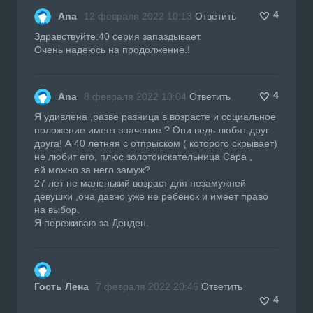
4
Ana
12 февраля 2022 10:13
Ответить
Здравствуйте.40 серия запаздывает.
Очень надеюсь на продолжение.!
4
Ana
8 февраля 2022 10:04
Ответить
Я удивлена ,разве разница в возрасте и социальное
положение имеет значение ? Они ведь любят друг
друга! А 40 летняя с отпрыском ( которого скрывает)
не любит его, плюс золотоискательница Сара ,
ей можно за него замуж?
27 лет не маленький возраст для незамужней
девушки ,она давно уже не ребенок и имеет право
на выбор.
Я переживаю за Денден.
Гость Лена
7 февраля 2022 20:46
Ответить
4