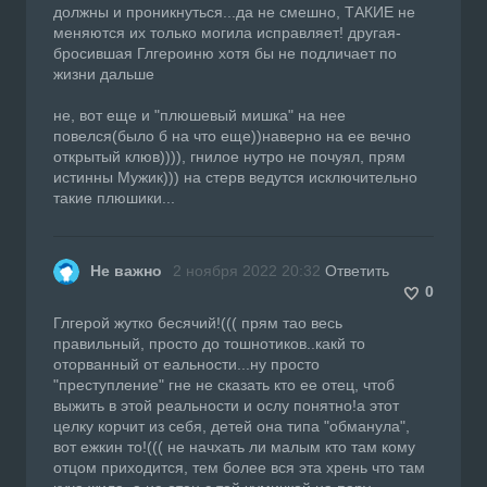
должны и проникнуться...да не смешно, ТАКИЕ не
меняются их только могила исправляет! другая-
бросившая Глгероиню хотя бы не подличает по
жизни дальше
не, вот еще и "плюшевый мишка" на нее
повелся(было б на что еще))наверно на ее вечно
открытый клюв)))), гнилое нутро не почуял, прям
истинны Мужик))) на стерв ведутся исключительно
такие плюшики...
Не важно
2 ноября 2022 20:32
Ответить
0
Глгерой жутко бесячий!((( прям тао весь
правильный, просто до тошнотиков..какй то
оторванный от еальности...ну просто
"преступление" гне не сказать кто ее отец, чтоб
выжить в этой реальности и ослу понятно!а этот
целку корчит из себя, детей она типа "обманула",
вот ежкин то!((( не начхать ли малым кто там кому
отцом приходится, тем более вся эта хрень что там