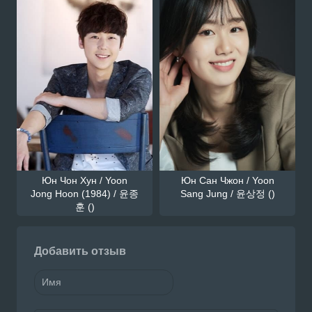
Юн Чон Хун / Yoon
Юн Сан Чжон / Yoon
Jong Hoon (1984) / 윤종
Sang Jung / 윤상정 ()
훈 ()
Добавить отзыв