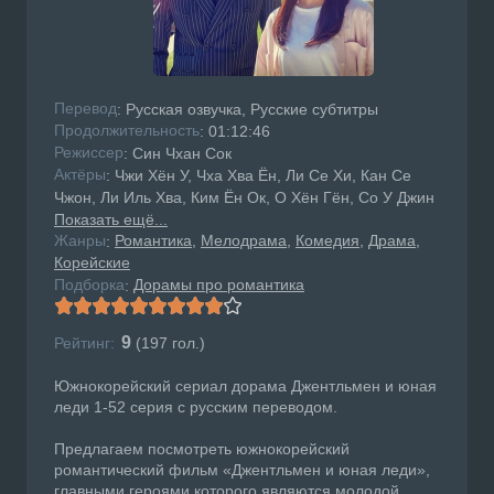
Перевод
: Русская озвучка, Русские субтитры
Продолжительность
: 01:12:46
Режисcер
: Син Чхан Сок
Актёры
: Чжи Хён У, Чха Хва Ён, Ли Се Хи, Кан Се
Чжон, Ли Иль Хва, Ким Ён Ок, О Хён Гён, Cо У Джин
Показать ещё...
Жанры
Романтика
Мелодрама
Комедия
Драма
:
Корейские
Подборка
Дорамы про романтика
:
9
Рейтинг:
(
197
гол.)
Южнокорейский сериал дорама Джентльмен и юная
леди 1-52 серия с русским переводом.
Предлагаем посмотреть южнокорейский
романтический фильм «Джентльмен и юная леди»,
главными героями которого являются молодой