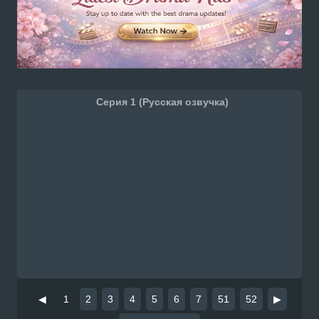
Серия 1 (Русская озвучка)
◀
1
2
3
4
5
6
7
51
52
▶