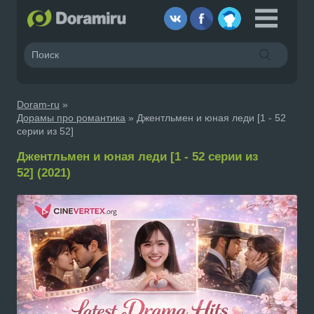
Doram-ru
»
Дорамы про романтика
» Джентльмен и юная леди [1 - 52
серии из 52]
Джентльмен и юная леди [1 - 52 серии из
52] (2021)