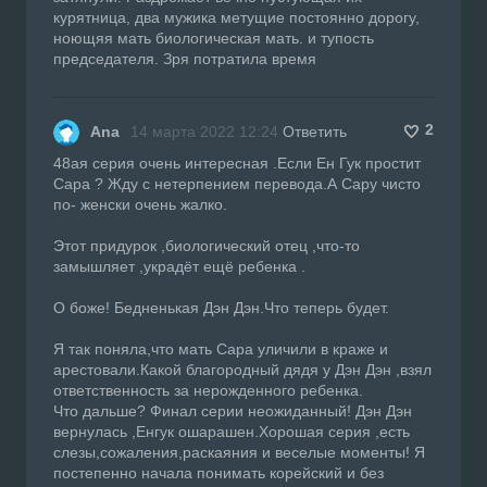
курятница, два мужика метущие постоянно дорогу,
ноющяя мать биологическая мать. и тупость
председателя. Зря потратила время
2
Ana
14 марта 2022 12:24
Ответить
48ая серия очень интересная .Если Ен Гук простит
Сара ? Жду с нетерпением перевода.А Сару чисто
по- женски очень жалко.
Этот придурок ,биологический отец ,что-то
замышляет ,украдёт ещё ребенка .
О боже! Бедненькая Дэн Дэн.Что теперь будет.
Я так поняла,что мать Сара уличили в краже и
арестовали.Какой благородный дядя у Дэн Дэн ,взял
ответственность за нерожденного ребенка.
Что дальше? Финал серии неожиданный! Дэн Дэн
вернулась ,Енгук ошарашен.Хорошая серия ,есть
слезы,сожаления,раскаяния и веселые моменты! Я
постепенно начала понимать корейский и без