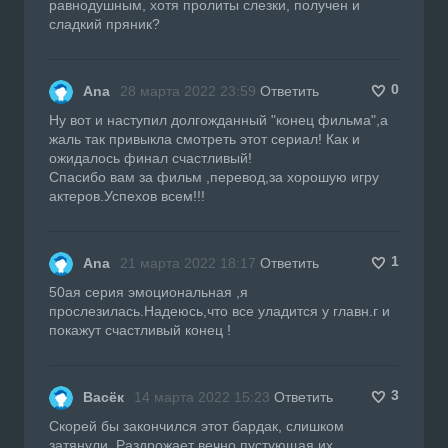
равнодушным, хотя пролиты слезки, получен и
сладкий пряник?
0
Ana
28 марта 2022 23:59
Ответить
Ну вот и наступил долгожданный "конец фильма",а
жаль так привыкла смотреть этот сериал! Как и
ожидалось финал счастливый!
Спасибо вам за фильм ,перевод,за хорошую игру
актеров.Успехов всем!!!
1
Ana
21 марта 2022 18:17
Ответить
50ая серия эмоциональная ,я
прослезилась.Надеюсь,что все уладится у главн.г и
покажут счастливый конец !
3
Васёк
14 марта 2022 15:23
Ответить
Скорей бы закончился этот бардак, слишком
затянули. Раздрожает вечно пустующая их