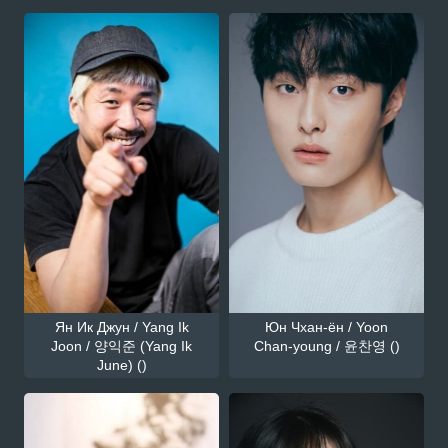
Ян Ик Джун / Yang Ik
Юн Чхан-ён / Yoon
Joon / 양익준 (Yang Ik
Chan-young / 윤찬영 ()
June) ()