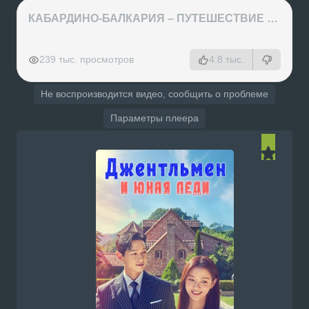
КАБАРДИНО-БАЛКАРИЯ – ПУТЕШЕСТВИЕ НА КАВКАЗ часть 3
РЕКЛАМА
РЕКЛАМА
РЕКЛАМА
РЕКЛАМА
239 тыс. просмотров
4.8 тыс.
Не воспроизводится видео, сообщить о проблеме
Параметры плеера