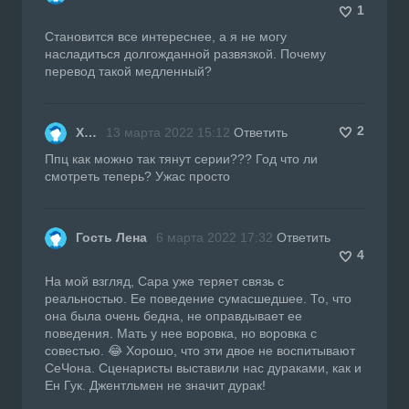
1
Становится все интереснее, а я не могу
насладиться долгожданной развязкой. Почему
перевод такой медленный?
2
Х…
13 марта 2022 15:12
Ответить
Ппц как можно так тянут серии??? Год что ли
смотреть теперь? Ужас просто
Гость Лена
6 марта 2022 17:32
Ответить
4
На мой взгляд, Сара уже теряет связь с
реальностью. Ее поведение сумасшедшее. То, что
она была очень бедна, не оправдывает ее
поведения. Мать у нее воровка, но воровка с
совестью. 😂 Хорошо, что эти двое не воспитывают
СеЧона. Сценаристы выставили нас дураками, как и
Ен Гук. Джентльмен не значит дурак!