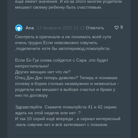
ещё имеет значения. И из-за этого многие родители
мешают своему ребенку быть счастливым.
5
Ana
13 февраля 2022 21:23
Ответить
Смотреть в оригинале и не понимать всей сути
очень трудно.Если невозможно озвучить
,подключите хотя бы автоперевод,пожалуйста.
Если Ен Гук снова сойдется с Сара ,это будет
непростительно!
Других женщин нет что ли?
Отец Дэн Дэн теперь доволен? Теперь я понимаю
почему в Корее столько незамужних и неженатых -
родители им мешают в выборе счастья и браки у
них по договору.
Здравствуйте .Скажите пожалуйста 41 и 42 серию
ждать на этой неделе или нет .?
И так 10 серий ещё впереди , а сериал интересный
,жаль озвучки нет и всё затягивают с показом.