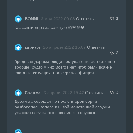
1
BONNI
3 мая 2022 00:08
Ответить
Классный дорама советую 👍🌹💋❤️
кирилл
26 апреля 2022 15:07
Ответить
3
бредовая дорама. люди поступают не естественно
вообше. будто у них мозгов нет. чтоб были всякие
сложные ситуации. пол сериала фикция
3
Салима
3 апреля 2022 19:42
Ответить
Дорамма хорошая но после второй серии
разболелась голова из итой монотонной озвучки
ужасная озвучка что невозможно слушать