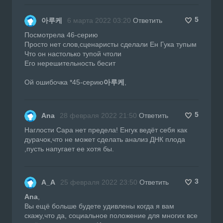
5
아루케
6 марта 2022 03:20
Ответить
Посмотрела 46-серию
Просто нет слов,сценаристы сделали Ен Гука тупым
Что он настолько тупой чтоли
Его нерешительность бесит
Ой ошибочка *45-серию
아루케
,
5
Ana
28 февраля 2022 21:50
Ответить
Наглости Сара нет предела! Енгук ведёт себя как
дурачок,что не может сделать анализ ДНК плода
,пусть напугает ее хотя бы.
3
А_А
25 февраля 2022 23:50
Ответить
Ana
,
Вы ещё больше будете удивлены когда я вам
скажу,что да, социальное положение для многих все