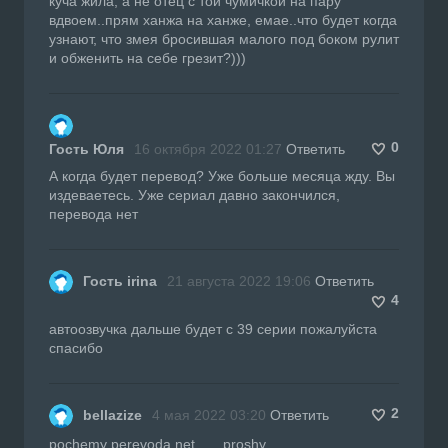
куча жила, а не отец с той чумичкой на пару
вдвоем..прям ханжа на ханже, емае..что будет когда
узнают, что змея бросившая малого под боком рулит
и обженить на себе грезит?)))
0
Гость Юля
16 октября 2022 01:27
Ответить
А когда будет перевод? Уже больше месяца жду. Вы
издеваетесь. Уже сериал давно закончился,
перевода нет
Гость irina
21 августа 2022 19:06
Ответить
4
автоозвучка дальше будет с 39 серии пожалуйста
спасибо
2
bellazize
4 мая 2022 03:20
Ответить
pochemy perevoda net.......proshy