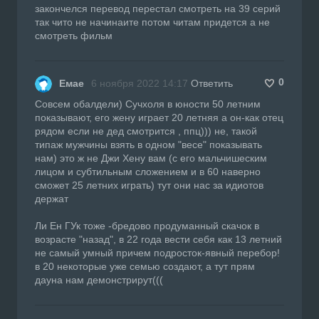
закончелся перевод перестал смотреть на 39 серий
так чито не начинаите потом читам придется а не
смотреть фильм
0
Емае
6 ноября 2022 14:17
Ответить
Совсем обалдели) Сучхоля в юности 50 летним
показывают, его жену играет 20 летняя а он-как отец
рядом если не дед смотрится , ппц))) не, такой
типаж мужчины взять в одном "весе" показывать
нам) это ж не Джи Хену вам (с его мальчишеским
лицом и субтильным сложением и в 60 наверно
сможет 25 летних играть) тут они нас за идиотов
держат
Ли Ен ГУк тоже -бредово продуманный скачок в
возрасте "назад", в 22 года вести себя как 13 летний
не самый умный причем подросток-явный перебор!
в 20 некоторые уже семью создают, а тут прям
дауна нам демонстрирут(((