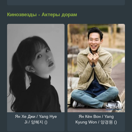
Кинозвезды - Актеры дорам
Ян Хе Джи / Yang Hye
Ян Кён Вон / Yang
Ji / 양혜지 ()
Kyung Won / 양경원 ()