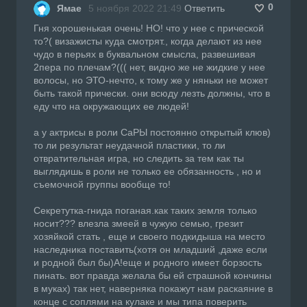
0
Ямае
5 ноября 2022 21:49
Ответить
Гня хорошенькая очень! НО! что у нее с прической
то?( визажисты куда смотрят., когда делают из нее
чудо в перьях в буквальном смысла, развешивая
2пера по плечам?((( нет, видно же не жидкие у нее
волосы, но ЭТО-нечто, к тому же у няньки не может
быть такой прически. они всюду лезть должны, что в
еду что на окружающих ее людей!
а у актрисы в роли СаРЫ постоянно открытый клюв)
то ли результат неудачной пластики, то ли
отвратительная игра, но следить за тем как ты
выглядишь в роли не только ее обязанность , но и
съемочной группы вообще то!
Секретутка-гнида поганая.как таких земля только
носит??? влезла змеей в чужую семью, грезит
хозяйкой стать , еще и своего подкидыша на место
наследника поставить(хотя он младший ,даже если
и родной был бы)А!еще и родного имеет борзость
пинать. вот правда желала бы ей страшной кончины
в муках) так нет, наверняка покажут нам раскаяние в
конце с соплями на кулаке и мы типа поверить