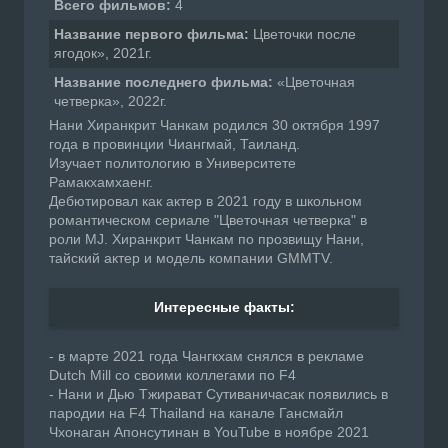
Всего фильмов:
4
Название первого фильма:
Цветочки после
ягодок», 2021г.
Название последнего фильма:
«Цветочная
четверка», 2022г.
Нани Хиранкрит Чанкам родился 30 октября 1997
года в провинции Чиангмай, Таиланд.
Изучает политологию в Университете
Рамакхамхаенг.
Дебютировал как актер в 2021 году в школьном
романтическом сериале "Цветочная четверка" в
роли MJ. Хиранкрит Чанкам по прозвищу Нани,
тайский актер и модель компании GMMTV.
Интересные факты:
- в марте 2021 года Чангкхам снялся в рекламе
Dutch Mill со своими коллегами по F4
- Нани и Дью Тжирават Сутиваничасак появились в
пародии на F4 Thailand на канале Гансмайл
Чхонаган Апонсутинан в YouTube в ноябре 2021