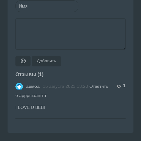
Добавить
🙂
Отзывы (1)
1
асмоа
15 августа 2023 13:20
Ответить
о аррршаангггг
I LOVE U BEBI