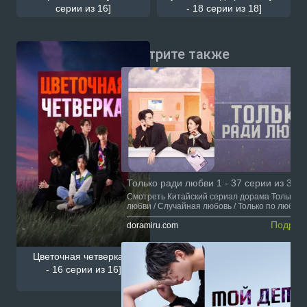
серии из 16]
- 18 серии из 18]
Смотрите также
Только ради любви 1 - 37 серии из 37
Смотреть Китайский сериал дорама Только р
любви / Случайная любовь / Только по любви с
сской озвучкой онлайн на сайте Doramiru.com
Подроб
doramiru.com
Цветочная четверка [1
- 16 серии из 16]