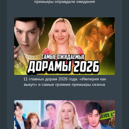
премьеры оправдали ожидания
Смотреть Китайский сериал дорама У тебя т
есть сегодня / Мой босс с русской озвучкой о
н на сайте Doramiru.com
Подроб
doramiru.com
11 главных дорам 2026 года: «Империя как
выкуп» и самые громкие премьеры сезона