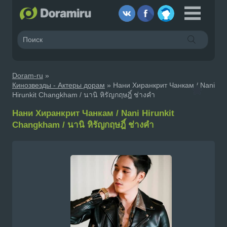
Doram-ru
»
Кинозвезды - Актеры дорам
» Нани Хиранкрит Чанкам / Nani
Hirunkit Changkham / นานิ หิรัญกฤษฎิ์ ช่างคำ
Нани Хиранкрит Чанкам / Nani Hirunkit
Changkham / นานิ หิรัญกฤษฎิ์ ช่างคำ