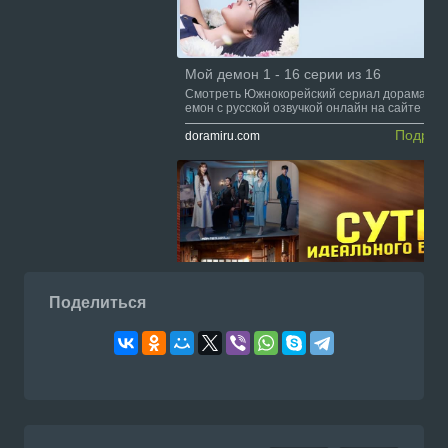
Мой демон 1 - 16 серии из 16
Смотреть Южнокорейский сериал дорама Мо
емон с русской озвучкой онлайн на сайте Dor
u.com
Подроб
doramiru.com
Поделиться
Суть идеального брака 1 - 12 серии из 
Смотреть Южнокорейский сериал дорама Сут
деального брака / Стандартная процедура и
ьного брака с русской озвучкой онлайн на сай
Подроб
doramiru.com
Doramiru.com